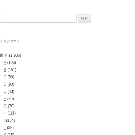
検
索:
インデックス
曲名
(1,986)
A
(106)
B
(151)
C
(89)
D
(93)
E
(43)
F
(69)
G
(70)
H
(111)
I
(154)
J
(35)
K
(15)