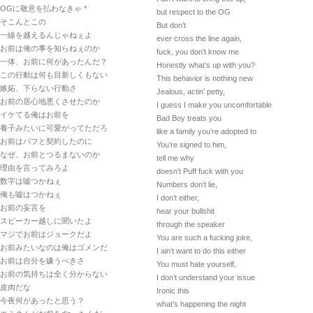
OGに敬意を払わなきゃ *
but respect to the OG
そこんとこの
But don’t
一線を越えるんじゃねぇよ
ever cross the line again,
お前は俺の事を知らねぇのか
fuck, you don’t know me
一体、お前に何があったんだ？
Honestly what’s up with you?
この行動は何も目新しくもない
This behavior is nothing new
嫉妬、下らない行動さ
Jealous, actin’ petty,
お前の居心地悪くさせたのか
I guess I make you uncomfortable
イケてる俺はお前を
Bad Boy treats you
養子みたいに可愛がってただろ
like a family you’re adopted to
お前はパフと契約したのに
You’re signed to him,
なぜ、お前とつるまないのか
tell me why
理由を言ってみろよ
doesn’t Puff fuck with you
数字は嘘つかねぇ
Numbers don’t lie,
俺も嘘はつかねぇ
I don’t either,
お前の妄言を
hear your bullshit
スピーカー越しに聞いたよ
through the speaker
マジでお前はジョークだよ
You are such a fucking joke,
お前みたいなのは俺はゴメンだ
I ain’t want to do this either
お前は自分を嫌うべきさ
You must hate yourself,
お前の気持ちは全く分からない
I don’t understand your issue
皮肉だな
Ironic this
今夜何があったと思う？
what’s happening the night