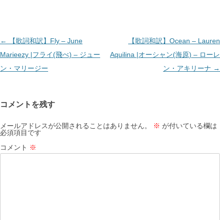
投
←
【歌詞和訳】Fly – June
【歌詞和訳】Ocean – Lauren
稿
Marieezy |フライ(飛べ) – ジュー
Aquilina |オーシャン(海原) – ローレ
ナ
ン・マリージー
ン・アキリーナ
→
ビ
ゲ
コメントを残す
ー
シ
メールアドレスが公開されることはありません。
※
が付いている欄は
必須項目です
ョ
コメント
※
ン