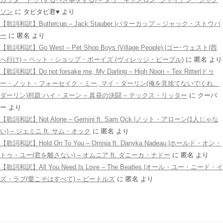
ソン
に
タピタピ君♥️
より
【歌詞和訳】Buttercup – Jack Stauber |バターカップ – ジャック・ストウバ
ー
に
匿名
より
【歌詞和訳】Go West – Pet Shop Boys (Village People) |ゴー･ウェスト(西
へ行け) – ペット・ショップ・ボーイズ (ヴィレッジ・ピープル)
に
匿名
より
【歌詞和訳】Do not forsake me, My Darling – High Noon – Tex Ritter|ドゥ
ー・ノット・フォーセイク・ミー, マイ・ダーリン(俺を見捨てないでくれ、
ダーリン)邦題:ハイ・ヌーン – 真昼の決闘 – テックス・リッター
に
クーパ
ー
より
【歌詞和訳】Not Alone – Gemini ft. Sam Ock |ノット・アローン(1人じゃな
い) – ジェミニ ft. サム・オック
に
匿名
より
【歌詞和訳】Hold On To You – Omnia ft. Danyka Nadeau |ホールド・オン・
トゥ・ユー(君を離さない) – オムニア ft. ダニーカ・ナドー
に
匿名
より
【歌詞和訳】All You Need Is Love – The Beatles |オール・ユー・ニード・イ
ズ・ラブ(愛こそはすべて) – ビートルズ
に
匿名
より