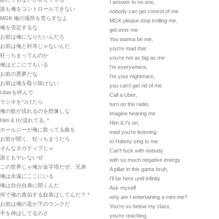
I answer to no one,
誰も俺をコントロールできない
nobody can get control of me
MGK 俺の場所を荒らすなよ
MGK please stop trolling me,
俺を否定するな
get over me
お前は俺になりたいんだろ
You wanna be me,
お前は俺と対等じゃないんだ
you’re mad that
狂っちまってんのか
you’re not as big as me
俺はどこにでもいる
I’m everywhere,
お前の悪夢だな
I’m your nightmare,
お前は俺を取り除けない
you can’t get rid of me
Uberを呼んで
Call a Uber,
ラジオをつけたら
turn on the radio,
俺の歌が流れるのを想像しな
imagine hearing me
Him & Iが流れてる, *
Him & I’s on,
ホールジーが俺に歌ってる曲を
mad you’re listening
お前が聞く、狂っちまうだろ
to Halsey sing to me
そんなネガティブじゃ
Can’t fuck with nobody
誰ともヤレないぜ
with so much negative energy
この世界じゃ俺が金字塔だぜ、兄弟
A pillar in this game bruh,
俺は永遠にここにいる
I’ll be here until infinity
俺は自分自身に聞くんだ
Ask myself
何で俺の真似する奴喜ばしてんだ？ *
why am I entertaining a mini-me?
お前は俺の遥か下のランクだ
You’re so below my class,
手を伸ばしてるのさ
you’re reaching,