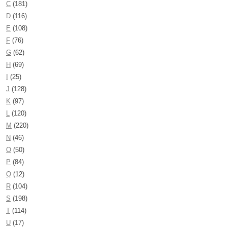
C
(181)
D
(116)
E
(108)
F
(76)
G
(62)
H
(69)
I
(25)
J
(128)
K
(97)
L
(120)
M
(220)
N
(46)
O
(50)
P
(84)
Q
(12)
R
(104)
S
(198)
T
(114)
U
(17)