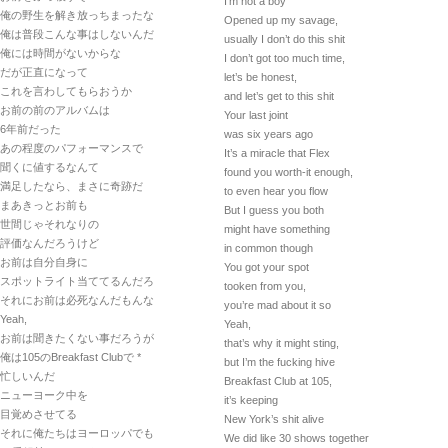
I’m not a boy
俺の野生を解き放っちまったな
Opened up my savage,
俺は普段こんな事はしないんだ
usually I don’t do this shit
俺には時間がないからな
I don’t got too much time,
だが正直になって
let’s be honest,
これを言わしてもらおうか
and let’s get to this shit
お前の前のアルバムは
Your last joint
6年前だった
was six years ago
あの程度のパフォーマンスで
It’s a miracle that Flex
聞くに値するなんて
found you worth-it enough,
満足したなら、まさに奇跡だ
to even hear you flow
まあきっとお前も
But I guess you both
世間じゃそれなりの
might have something
評価なんだろうけど
in common though
お前は自分自身に
You got your spot
スポットライト当ててるんだろ
tooken from you,
それにお前は必死なんだもんな
you’re mad about it so
Yeah,
Yeah,
お前は聞きたくない事だろうが
that’s why it might sting,
俺は105のBreakfast Clubで *
but I’m the fucking hive
忙しいんだ
Breakfast Club at 105,
ニューヨーク中を
it’s keeping
目覚めさせてる
New York’s shit alive
それに俺たちはヨーロッパでも
We did like 30 shows together