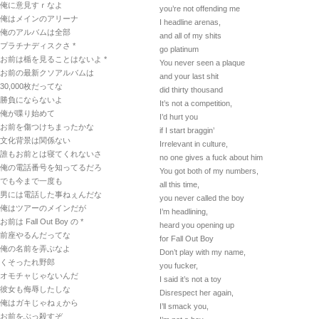
俺に意見すｒなよ
you’re not offending me
俺はメインのアリーナ
I headline arenas,
俺のアルバムは全部
and all of my shits
プラチナディスクさ *
go platinum
お前は楯を見ることはないよ *
You never seen a plaque
お前の最新クソアルバムは
and your last shit
30,000枚だってな
did thirty thousand
勝負にならないよ
It’s not a competition,
俺が喋り始めて
I’d hurt you
お前を傷つけちまったかな
if I start braggin’
文化背景は関係ない
Irrelevant in culture,
誰もお前とは寝てくれないさ
no one gives a fuck about him
俺の電話番号を知ってるだろ
You got both of my numbers,
でも今まで一度も
all this time,
男には電話した事ねぇんだな
you never called the boy
俺はツアーのメインだが
I’m headlining,
お前は Fall Out Boy の *
heard you opening up
前座やるんだってな
for Fall Out Boy
俺の名前を弄ぶなよ
Don’t play with my name,
くそったれ野郎
you fucker,
オモチャじゃないんだ
I said it’s not a toy
彼女も侮辱したしな
Disrespect her again,
俺はガキじゃねぇから
I’ll smack you,
お前をぶっ殺すぞ