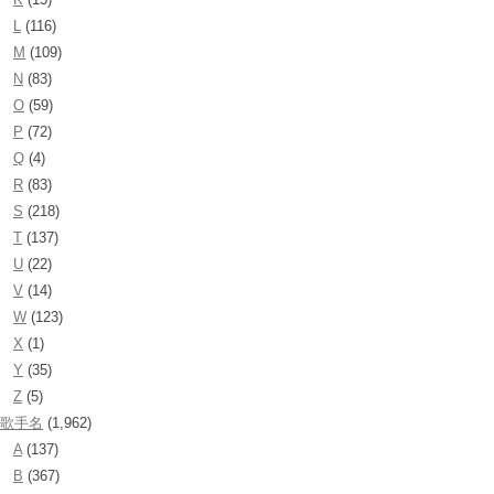
L
(116)
M
(109)
N
(83)
O
(59)
P
(72)
Q
(4)
R
(83)
S
(218)
T
(137)
U
(22)
V
(14)
W
(123)
X
(1)
Y
(35)
Z
(5)
歌手名
(1,962)
A
(137)
B
(367)