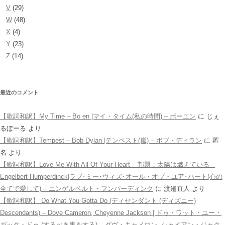
V
(29)
W
(48)
X
(4)
Y
(23)
Z
(14)
最近のコメント
【歌詞和訳】My Time – Bo en |マイ・タイム(私の時間) – ボーエン
に
じぇ
るぼーる
より
【歌詞和訳】Tempest – Bob Dylan |テンペスト(嵐) – ボブ・ディラン
に
匿
名
より
【歌詞和訳】Love Me With All Of Your Heart – 邦題：太陽は燃えている –
Engelbert Humperdinck|ラブ･ミー･ウィズ･オール・オブ・ユア･ハート(心の
全てで愛して) – エンゲルベルト・フンパーディンク
に
渡邉直人
より
【歌詞和訳】 Do What You Gotta Do (ディセンダント (ディズニー)
Descendants) – Dove Cameron, Cheyenne Jackson | ドゥ・ワット・ユー・
ガッタ・ドゥ (するべき事をする) – ダヴ・キャメロン, シャイアン・ジャク