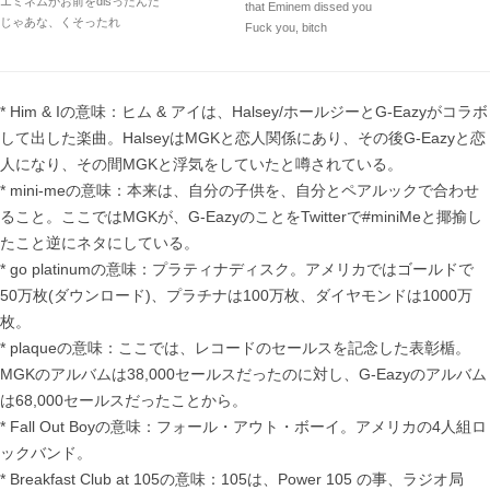
エミネムがお前をdisったんだ
that Eminem dissed you
じゃあな、くそったれ
Fuck you, bitch
* Him & Iの意味：ヒム & アイは、Halsey/ホールジーとG-Eazyがコラボ
して出した楽曲。HalseyはMGKと恋人関係にあり、その後G-Eazyと恋
人になり、その間MGKと浮気をしていたと噂されている。
* mini-meの意味：本来は、自分の子供を、自分とペアルックで合わせ
ること。ここではMGKが、G-EazyのことをTwitterで#miniMeと揶揄し
たこと逆にネタにしている。
* go platinumの意味：プラティナディスク。アメリカではゴールドで
50万枚(ダウンロード)、プラチナは100万枚、ダイヤモンドは1000万
枚。
* plaqueの意味：ここでは、レコードのセールスを記念した表彰楯。
MGKのアルバムは38,000セールスだったのに対し、G-Eazyのアルバム
は68,000セールスだったことから。
* Fall Out Boyの意味：フォール・アウト・ボーイ。アメリカの4人組ロ
ックバンド。
* Breakfast Club at 105の意味：105は、Power 105 の事、ラジオ局