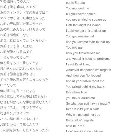
30番組持ってるんだ
out in Europe
お前は俺を威嚇してるが
You mugged me
あのフィンランドでの夜までは *
but you never spoke,
マジでやり合った事はなかった
you never tried to square up
お前の声は聞いた事なかった
Until that night in Finland,
あの時はみんなシラけちまって
I said we got shit to clear up
お前は感傷的になり
You got sentimental
ボロボロになってたじゃないか
and you almost start to tear up
お前はこう言ったよな
You told me
お前が俺とつるんでて
how you fucked with me,
うまくやってるって
and you ain’t have no problems
俺も愛をもって接してたよ
I said it’s all love,
何があったか忘れちまったが
whatever happened we forgot it
お前は態度を急変させて
And then you flip flopped
ずっと俺の事を言うようになった
and all year talkin’ ‘bout me
いつだって
You talked behind my back,
俺の陰口を言ってたよな
this whole time
俺に電話してきた事は1度もない
you never called me
なぜお前はそんな嫌な態度なんだ？
So why you actin’ extra tough?
黙ってろよ、ブラフを言うな
Keep it lit it’s just a bluff
なぜリングサイドで
Why’s it me and not you
パフの隣に座ってるのは *
that’s sittin’ ringside
お前じゃなくて俺なんだ？
next to Puff?
この話を持ち出したくなかったが
I ain’t want to bring this up,