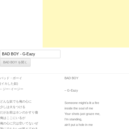
バッド・ボーイ
BAD BOY
(イカした奴)
– ジー･イージー
– G-Eazy
どんな奴でも俺の心に
Someone might’a lit a fire
少しは火をつける
inside the soul of me
だがお前はホンのかすり傷
Your shots just graze me,
俺はここにいるが
I’m standing,
俺の心に穴は空いてないぜ
ain’t put a hole in me
誰にでもないが答えてやる