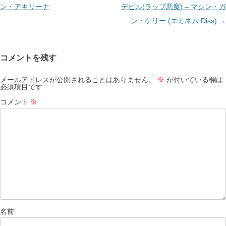
ナ
ン・アキリーナ
デビル(ラップ悪魔) – マシン・ガ
ビ
ン・ケリー (エミネム Diss)
→
ゲ
ー
コメントを残す
シ
ョ
メールアドレスが公開されることはありません。
※
が付いている欄は
必須項目です
ン
コメント
※
名前