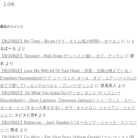
Z
(14)
最近のコメント
【歌詞和訳】My Time – Bo en |マイ・タイム(私の時間) – ボーエン
に
じぇ
るぼーる
より
【歌詞和訳】Tempest – Bob Dylan |テンペスト(嵐) – ボブ・ディラン
に
匿
名
より
【歌詞和訳】Love Me With All Of Your Heart – 邦題：太陽は燃えている –
Engelbert Humperdinck|ラブ･ミー･ウィズ･オール・オブ・ユア･ハート(心の
全てで愛して) – エンゲルベルト・フンパーディンク
に
渡邉直人
より
【歌詞和訳】 Do What You Gotta Do (ディセンダント (ディズニー)
Descendants) – Dove Cameron, Cheyenne Jackson | ドゥ・ワット・ユー・
ガッタ・ドゥ (するべき事をする) – ダヴ・キャメロン, シャイアン・ジャク
ソン
に
タピタピ君♥️
より
【歌詞和訳】Buttercup – Jack Stauber |バターカップ – ジャック・ストウバ
ー
に
匿名
より
【歌詞和訳】Go West – Pet Shop Boys (Village People) |ゴー･ウェスト(西