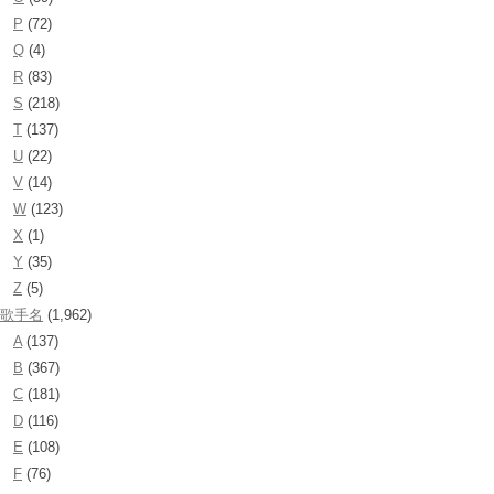
P
(72)
Q
(4)
R
(83)
S
(218)
T
(137)
U
(22)
V
(14)
W
(123)
X
(1)
Y
(35)
Z
(5)
歌手名
(1,962)
A
(137)
B
(367)
C
(181)
D
(116)
E
(108)
F
(76)