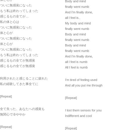
Body and mind
ついに無感覚になった
finally went numb
もう私は終わってしまった
And I’m finally done,
感じるもの全てが…
all I feel is..
私の体と心は
My body and mind
ついに無感覚になった
finally went numb
体と心が
Body and mind
ついに無感覚になった
finally went numb
体と心が
Body and mind
ついに無感覚になった
finally went numb
もう私は終わってしまった
And I’m finally done,
感じるもの全てが無感覚
all I feel is numb
感じるもの全てが無感覚
All I feel is numb
利用されたと感じることに疲れた
I’m tired of feeling used
私の経験してきた事全てに
And all you put me through
[Repeat]
[Repeat]
全て失った、あなたへの感覚も
I lost them senses for you
無関心で冷ややか
Indifferent and cool
[Repeat]
[Repeat]