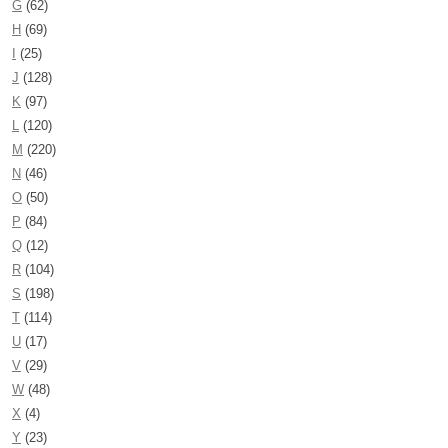
G
(62)
H
(69)
I
(25)
J
(128)
K
(97)
L
(120)
M
(220)
N
(46)
O
(50)
P
(84)
Q
(12)
R
(104)
S
(198)
T
(114)
U
(17)
V
(29)
W
(48)
X
(4)
Y
(23)