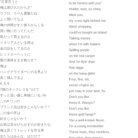
“正直言うと
to be honest with you”
俺は遊び人だからさ”
Hublot, woo, so shiny
ウブロ、うーん素敵だね
Mind you,
よく聞いてなよ
my crew right behind me
俺の仲間がすぐ後ろからくる
Went shopping,
買い物に行ってたんだ
could’ve bought an island
島だって買えるのさ
Talking money
イタリア人といる時は
when I’m with Italians
金の話をしてるのさ
Spilling purple
レッドカーペットに
on the red carpet
紫の液体をまき散らす *
And I’m flyer than
俺は
that nigga
ハンググライダーにのる男より
on the hang glider
高く飛んでるよ
Four, five, six,
4, 5, 6
seven chains on,
7個のネックレスをつけて
just stay in your lane, ho
ずっと追い越し車線にいる, ho
Don’t you like
このA.ワンの
these A. Wang’s?
ブランド品は好きじゃないか？ *
Don’t you like
この金の牙は
these gold fangs?
好きじゃないか？
You a well-known flexer,
お前は見せびらかすのが好きだな
I’m a young trendsetter
俺は若くてトレンドを作る男
These hoes, they reckless,
女たちはみんな、はだけて
they slick, they messy