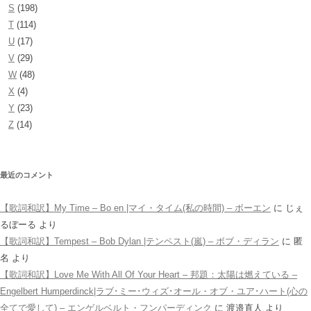
S
(198)
T
(114)
U
(17)
V
(29)
W
(48)
X
(4)
Y
(23)
Z
(14)
最近のコメント
【歌詞和訳】My Time – Bo en |マイ・タイム(私の時間) – ボーエン
に
じぇ
るぼーる
より
【歌詞和訳】Tempest – Bob Dylan |テンペスト(嵐) – ボブ・ディラン
に
匿
名
より
【歌詞和訳】Love Me With All Of Your Heart – 邦題：太陽は燃えている –
Engelbert Humperdinck|ラブ･ミー･ウィズ･オール・オブ・ユア･ハート(心の
全てで愛して) – エンゲルベルト・フンパーディンク
に
渡邉直人
より