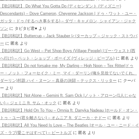
【歌詞和訳】 Do What You Gotta Do (ディセンダント (ディズニー)
Descendants) – Dove Cameron, Cheyenne Jackson | ドゥ・ワット・ユー・
ガッタ・ドゥ (するべき事をする) – ダヴ・キャメロン, シャイアン・ジャク
ソン
に
タピタピ君♥️
より
【歌詞和訳】Buttercup – Jack Stauber |バターカップ – ジャック・ストウバ
ー
に
匿名
より
【歌詞和訳】Go West – Pet Shop Boys (Village People) |ゴー･ウェスト(西
へ行け) – ペット・ショップ・ボーイズ (ヴィレッジ・ピープル)
に
匿名
より
【歌詞和訳】Do not forsake me, My Darling – High Noon – Tex Ritter|ドゥ
ー・ノット・フォーセイク・ミー, マイ・ダーリン(俺を見捨てないでくれ、
ダーリン)邦題:ハイ・ヌーン – 真昼の決闘 – テックス・リッター
に
クーパ
ー
より
【歌詞和訳】Not Alone – Gemini ft. Sam Ock |ノット・アローン(1人じゃな
い) – ジェミニ ft. サム・オック
に
匿名
より
【歌詞和訳】Hold On To You – Omnia ft. Danyka Nadeau |ホールド・オン・
トゥ・ユー(君を離さない) – オムニア ft. ダニーカ・ナドー
に
匿名
より
【歌詞和訳】All You Need Is Love – The Beatles |オール・ユー・ニード・イ
ズ・ラブ(愛こそはすべて) – ビートルズ
に
匿名
より