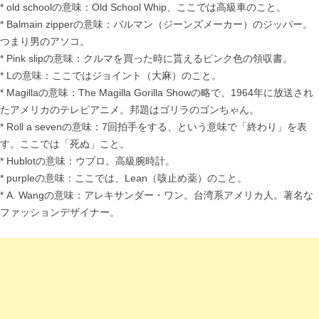
* old schoolの意味：Old School Whip、ここでは高級車のこと。
* Balmain zipperの意味：バルマン（ジーンズメーカー）のジッパー。
つまり男のアソコ。
* Pink slipの意味：クルマを買った時に貰えるピンク色の領収書。
* Lの意味：ここではジョイント（大麻）のこと。
* Magillaの意味：The Magilla Gorilla Showの略で、1964年に放送され
たアメリカのテレビアニメ。邦題はゴリラのゴンちゃん。
* Roll a sevenの意味：7回拍手をする、という意味で「終わり」を表
す。ここでは「死ぬ」こと。
* Hublotの意味：ウブロ。高級腕時計。
* purpleの意味：ここでは、Lean（咳止め薬）のこと。
* A. Wangの意味：アレキサンダー・ワン。台湾系アメリカ人。著名な
ファッションデザイナー。