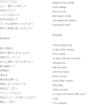
(下がってろよ)
Nigga Im the gorilla
よう、俺はこの街じゃ
in the village
頂点のゴリラ
Pack sound
ヘビメタみたいに
like heavy metal
音を詰め込んで
Just killed the haters,
アンチは全部やっつけちまう
God bless them
神のご加護がありますように
[Repeat]
[Repeat]
Young niggas got
若い男達は
to get to the money
自分で稼がなきゃいけない
Five chains,
5個のネックレス
so they look at me funny
みんな俺をバカだと思うか？
Showed up
飲み物持って
with the juice
仲間達と
and the troops
現れる
Roll a seven
俺が銃を撃てば
every time I shoot
間違いなくサヨナラさ *
She said,
彼女はこう言う
“Why you got
“どうしてそんなに
so many condoms with you?”
沢山コンドームを持ってるの？”
I say,
俺はこう言う
“I’m a player,