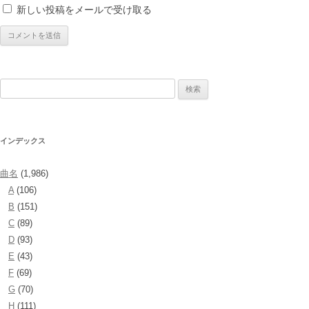
新しい投稿をメールで受け取る
検
索:
インデックス
曲名
(1,986)
A
(106)
B
(151)
C
(89)
D
(93)
E
(43)
F
(69)
G
(70)
H
(111)