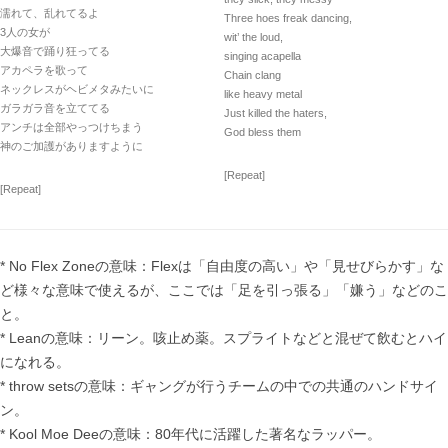
濡れて、乱れてるよ
Three hoes freak dancing,
3人の女が
wit’ the loud,
大爆音で踊り狂ってる
singing acapella
アカペラを歌って
Chain clang
ネックレスがヘビメタみたいに
like heavy metal
ガラガラ音を立ててる
Just killed the haters,
アンチは全部やっつけちまう
God bless them
神のご加護がありますように
[Repeat]
[Repeat]
* No Flex Zoneの意味：Flexは「自由度の高い」や「見せびらかす」な
ど様々な意味で使えるが、ここでは「足を引っ張る」「嫌う」などのこ
と。
* Leanの意味：リーン。咳止め薬。スプライトなどと混ぜて飲むとハイ
になれる。
* throw setsの意味：ギャングが行うチームの中での共通のハンドサイ
ン。
* Kool Moe Deeの意味：80年代に活躍した著名なラッパー。