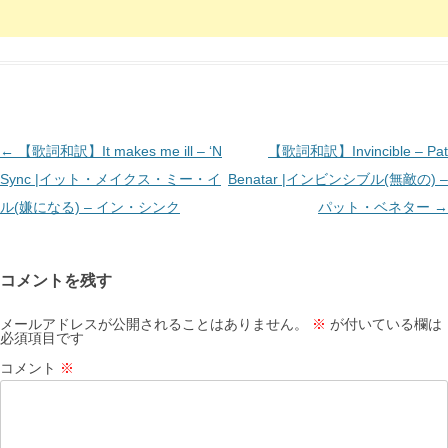
投
←
【歌詞和訳】It makes me ill – ‘N
【歌詞和訳】Invincible – Pat
稿
Sync |イット・メイクス・ミー・イ
Benatar |インビンシブル(無敵の) –
ナ
ル(嫌になる) – イン・シンク
パット・ベネター
→
ビ
ゲ
コメントを残す
ー
シ
メールアドレスが公開されることはありません。
※
が付いている欄は
必須項目です
ョ
コメント
※
ン