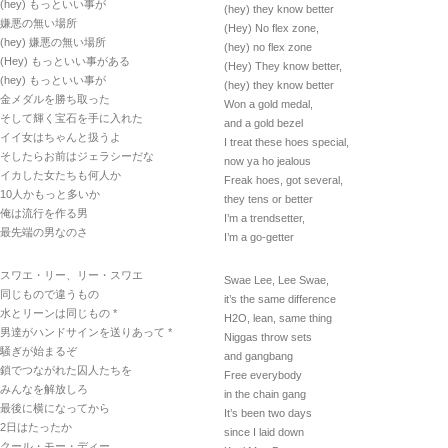
(hey) もっといい事が
(hey) they know better
嫌悪の無い場所
(Hey) No flex zone,
(hey) 嫌悪の無い場所
(hey) no flex zone
(Hey) もっといい事がある
(Hey) They know better,
(hey) もっといい事が
(hey) they know better
金メダルを勝ち取った
Won a gold medal,
そして輝く宝石を手に入れた
and a gold bezel
イイ女はちゃんと扱うよ
I treat these hoes special,
そしたらお前はジェラシーだな
now ya ho jealous
イカした女たちも何人か
Freak hoes, got several,
10人かもっと多いか
they tens or better
俺は流行を作る男
I’m a trendsetter,
最先端の男なのさ
I’m a go-getter
スワエ・リー、リー・スワエ
Swae Lee, Lee Swae,
同じもので違うもの
it’s the same difference
水とリーンは同じもの *
H2O, lean, same thing
男達がハンドサインを送りあって *
Niggas throw sets
騒ぎが始まるぞ
and gangbang
鎖でつながれた囚人たちを
Free everybody
みんなを解放しろ
in the chain gang
最後に横になってから
It’s been two days
2日はたったか
since I laid down
クール・モー・ディー