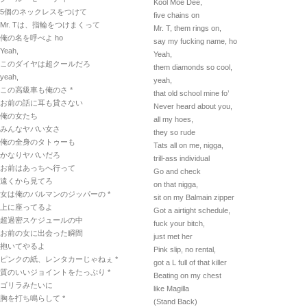
Kool Moe Dee,
5個のネックレスをつけて
five chains on
Mr. Tは、指輪をつけまくって
Mr. T, them rings on,
俺の名を呼べよ ho
say my fucking name, ho
Yeah,
Yeah,
このダイヤは超クールだろ
them diamonds so cool,
yeah,
yeah,
この高級車も俺のさ *
that old school mine fo’
お前の話に耳も貸さない
Never heard about you,
俺の女たち
all my hoes,
みんなヤバい女さ
they so rude
俺の全身のタトゥーも
Tats all on me, nigga,
かなりヤバいだろ
trill-ass individual
お前はあっちへ行って
Go and check
遠くから見てろ
on that nigga,
女は俺のバルマンのジッパーの *
sit on my Balmain zipper
上に座ってるよ
Got a airtight schedule,
超過密スケジュールの中
fuck your bitch,
お前の女に出会った瞬間
just met her
抱いてやるよ
Pink slip, no rental,
ピンクの紙、レンタカーじゃねぇ *
got a L full of that killer
質のいいジョイントをたっぷり *
Beating on my chest
ゴリラみたいに
like Magilla
胸を打ち鳴らして *
(Stand Back)