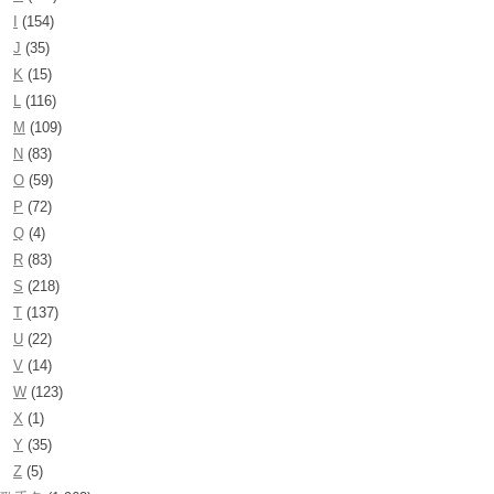
I
(154)
J
(35)
K
(15)
L
(116)
M
(109)
N
(83)
O
(59)
P
(72)
Q
(4)
R
(83)
S
(218)
T
(137)
U
(22)
V
(14)
W
(123)
X
(1)
Y
(35)
Z
(5)