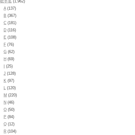
歌手名
(1,962)
A
(137)
B
(367)
C
(181)
D
(116)
E
(108)
F
(76)
G
(62)
H
(69)
I
(25)
J
(128)
K
(97)
L
(120)
M
(220)
N
(46)
O
(50)
P
(84)
Q
(12)
R
(104)