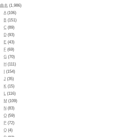
曲名
(1,986)
A
(106)
B
(151)
C
(89)
D
(93)
E
(43)
F
(69)
G
(70)
H
(111)
I
(154)
J
(35)
K
(15)
L
(116)
M
(109)
N
(83)
O
(59)
P
(72)
Q
(4)