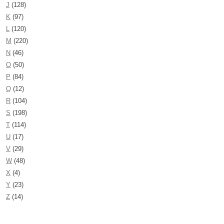
J
(128)
K
(97)
L
(120)
M
(220)
N
(46)
O
(50)
P
(84)
Q
(12)
R
(104)
S
(198)
T
(114)
U
(17)
V
(29)
W
(48)
X
(4)
Y
(23)
Z
(14)