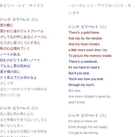
& ビリー・レイ・サイラス
– シークレット・アイドル ハンナ・モ
ンタナ
[
ハンナ
,
ビリーレイ
, 2人]
窓の横に
[
ハンナ
,
ビリーレイ
, 2人]
置かれた金のフォトフレーム
There’s a gold frame
そして心の中にあるイメージに
that sits by the window
もう少し近づこうとすると
And my heart breaks
私の心は壊れていく
a little more each time I try
ノートがある
To picture the memory inside
読むのがとても辛いノート
There’s a notebook,
でももし君が読めば
it’s too hard to read it
君が僕の目に
But if you look
どう見えてたか分かるよ
You’d see how you look
そして今
through my eye’s
また一つのチャプターが終わる
But now
分かっている
one more chapter’s gone by,
and I know
[
ハンナ
,
ビリーレイ
, 2人]
次に進む時が来たんだ
[
ハンナ
,
ビリーレイ
, 2人]
まだ準備ができてないとしても
It’s time to move on
強くならなきゃ
Even though I’m not ready
そしてあなたの進むべき方向を
I’ve got to be strong