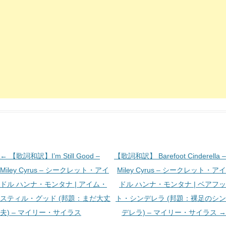
投
←
【歌詞和訳】I’m Still Good –
【歌詞和訳】 Barefoot Cinderella –
稿
Miley Cyrus – シークレット・アイ
Miley Cyrus – シークレット・アイ
ナ
ドル ハンナ・モンタナ | アイム・
ドル ハンナ・モンタナ | ベアフッ
ビ
スティル・グッド (邦題：まだ大丈
ト・シンデレラ (邦題：裸足のシン
ゲ
夫) – マイリー・サイラス
デレラ) – マイリー・サイラス
→