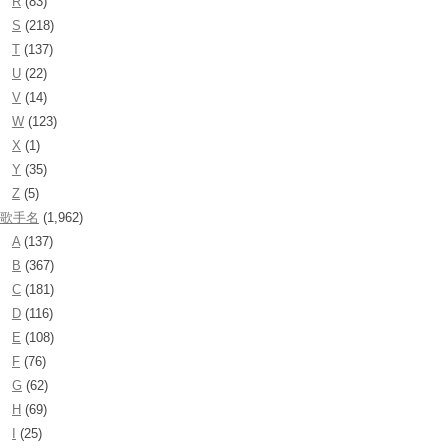
R
(83)
S
(218)
T
(137)
U
(22)
V
(14)
W
(123)
X
(1)
Y
(35)
Z
(5)
歌手名
(1,962)
A
(137)
B
(367)
C
(181)
D
(116)
E
(108)
F
(76)
G
(62)
H
(69)
I
(25)