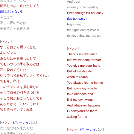
信じなきゃいけない
And trust
簡単じゃない道だとしても
where you’re heading
(簡単じゃない)
Even though it’s not easy
今ここで
(it’s not easy)
正しい愛の形とは
Right now
手放すことを選ぶ愛
the right kind of love is
the love that lets go, go
[
ハンナ
]
ずっと昔から踊ってきた
[
ハンナ
]
あのダンス
There’s an old dance
あなたは手を差し出して
that we’ve done forever
でもいつその手を取るかは
You give me your hand
私に委ねてくれた
But let me decide
いつでも私を私でいさせてくれた
when to reach
でも今、私は
You always let me be me
このチャンスを掴む時なの
But now’s my time to
そして自分の羽を見つける
take chances and
そして何が起こったとしても
find my own wings
あなたはそこにいてくれる
And whatever happens,
私を待っていてくれる
I know you’ll be there
waiting for me
[
ハンナ
,
ビリーレイ
, 2人]
次に進む時が来たんだ
[
ハンナ
,
ビリーレイ
, 2人]
まだ準備ができてないとしても