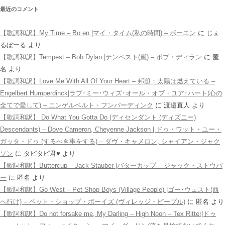
最近のコメント
【歌詞和訳】My Time – Bo en |マイ・タイム(私の時間) – ボーエン
に
じぇ
るぼーる
より
【歌詞和訳】Tempest – Bob Dylan |テンペスト(嵐) – ボブ・ディラン
に
匿
名
より
【歌詞和訳】Love Me With All Of Your Heart – 邦題：太陽は燃えている –
Engelbert Humperdinck|ラブ･ミー･ウィズ･オール・オブ・ユア･ハート(心の
全てで愛して) – エンゲルベルト・フンパーディンク
に
渡邉直人
より
【歌詞和訳】 Do What You Gotta Do (ディセンダント (ディズニー)
Descendants) – Dove Cameron, Cheyenne Jackson | ドゥ・ワット・ユー・
ガッタ・ドゥ (するべき事をする) – ダヴ・キャメロン, シャイアン・ジャク
ソン
に
タピタピ君♥️
より
【歌詞和訳】Buttercup – Jack Stauber |バターカップ – ジャック・ストウバ
ー
に
匿名
より
【歌詞和訳】Go West – Pet Shop Boys (Village People) |ゴー･ウェスト(西
へ行け) – ペット・ショップ・ボーイズ (ヴィレッジ・ピープル)
に
匿名
より
【歌詞和訳】Do not forsake me, My Darling – High Noon – Tex Ritter|ドゥ