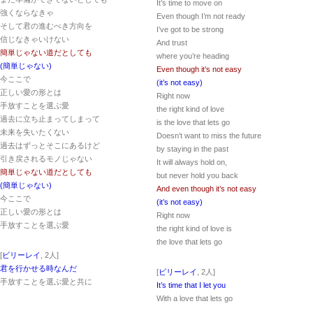
It’s time to move on
強くならなきゃ
Even though I’m not ready
そして君の進むべき方向を
I’ve got to be strong
信じなきゃいけない
And trust
簡単じゃない道だとしても
where you’re heading
(簡単じゃない)
Even though it’s not easy
今ここで
(it’s not easy)
正しい愛の形とは
Right now
手放すことを選ぶ愛
the right kind of love
過去に立ち止まってしまって
is the love that lets go
未来を失いたくない
Doesn’t want to miss the future
過去はずっとそこにあるけど
by staying in the past
引き戻されるモノじゃない
It will always hold on,
簡単じゃない道だとしても
but never hold you back
(簡単じゃない)
And even though it’s not easy
今ここで
(it’s not easy)
正しい愛の形とは
Right now
手放すことを選ぶ愛
the right kind of love is
the love that lets go
[
ビリーレイ
, 2人]
君を行かせる時なんだ
[
ビリーレイ
, 2人]
手放すことを選ぶ愛と共に
It’s time that I let you
With a love that lets go