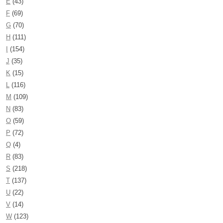
E
(43)
F
(69)
G
(70)
H
(111)
I
(154)
J
(35)
K
(15)
L
(116)
M
(109)
N
(83)
O
(59)
P
(72)
Q
(4)
R
(83)
S
(218)
T
(137)
U
(22)
V
(14)
W
(123)