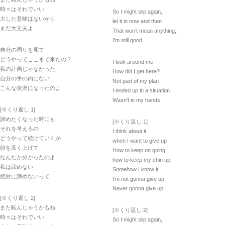
時々はそれでいい
So I might slip again,
大した意味はないから
let it in now and then
まだ大丈夫よ
That won’t mean anything,
I’m still good
自分の周りを見て
どうやってここまで来たの？
I look around me
私の計画じゃなかった
How did I get here?
自分の手の内にない
Not part of my plan
こんな状況になったのよ
I ended up in a situation
Wasn’t in my hands
[※くり返し 1]
諦めたくなった時にも
[※くり返し 1]
それを考えるの
I think about it
どうやって続けていくか
when I want to give up
顔を高く上げて
How to keep on going,
なんだか分かったのよ
how to keep my chin up
私は諦めない
Somehow I know it,
絶対に諦めないって
I’m not gonna give up
Never gonna give up
[※くり返し 2]
また転んじゃうかもね
[※くり返し 2]
時々はそれでいい
So I might slip again,