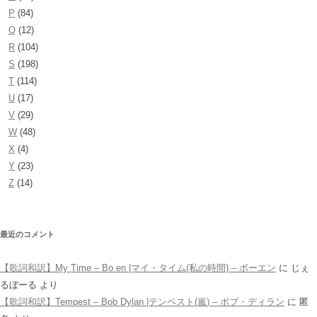
P
(84)
Q
(12)
R
(104)
S
(198)
T
(114)
U
(17)
V
(29)
W
(48)
X
(4)
Y
(23)
Z
(14)
最近のコメント
【歌詞和訳】My Time – Bo en |マイ・タイム(私の時間) – ボーエン
に
じぇ
るぼーる
より
【歌詞和訳】Tempest – Bob Dylan |テンペスト(嵐) – ボブ・ディラン
に
匿