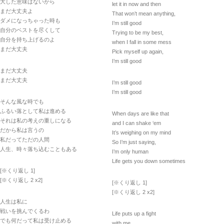
大した意味はないから
let it in now and then
まだ大丈夫よ
That won’t mean anything,
ダメになっちゃった時も
I’m still good
自分のベストを尽くして
Trying to be my best,
自分を持ち上げるのよ
when I fall in some mess
まだ大丈夫
Pick myself up again,
I’m still good
まだ大丈夫
まだ大丈夫
I’m still good
I’m still good
そんな風な時でも
ふるい落として私は進める
When days are like that
それは私の考えの重しになる
and I can shake ‘em
だから私は言うの
It’s weighing on my mind
私だってただの人間
So I’m just saying,
人生、時々落ち込むこともある
I’m only human
Life gets you down sometimes
[※くり返し 1]
[※くり返し 2 x2]
[※くり返し 1]
[※くり返し 2 x2]
人生は私に
戦いを挑んでくるわ
Life puts up a fight
でも何だって私は受け止める
with me