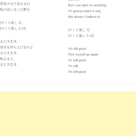
実現させて見せるわ
But I can take on anything
私の信じるこの夢を
I’m gonna make it real,
this dream I believe in
[※くり返し 1]
[※くり返し 2 x2]
[※くり返し 1]
[※くり返し 2 x2]
まだ大丈夫
自分を持ち上げるのよ
I’m still good
まだ大丈夫
Pick myself up again
私はまだ,
I’m still good
まだ大丈夫
I’m still,
I’m still good