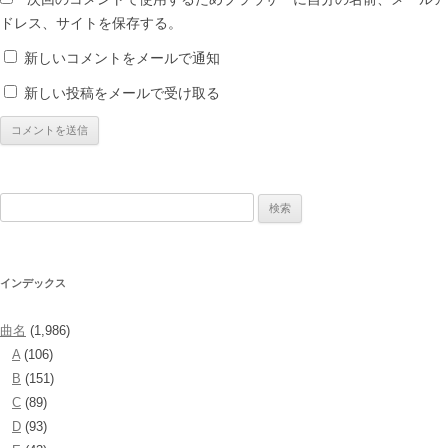
ドレス、サイトを保存する。
新しいコメントをメールで通知
新しい投稿をメールで受け取る
検
索:
インデックス
曲名
(1,986)
A
(106)
B
(151)
C
(89)
D
(93)