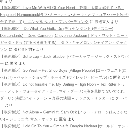
名
より
【歌詞和訳】Love Me With All Of Your Heart – 邦題：太陽は燃えている –
Engelbert Humperdinck|ラブ･ミー･ウィズ･オール・オブ・ユア･ハート(心の
全てで愛して) – エンゲルベルト・フンパーディンク
に
渡邉直人
より
【歌詞和訳】 Do What You Gotta Do (ディセンダント (ディズニー)
Descendants) – Dove Cameron, Cheyenne Jackson | ドゥ・ワット・ユー・
ガッタ・ドゥ (するべき事をする) – ダヴ・キャメロン, シャイアン・ジャク
ソン
に
タピタピ君♥️
より
【歌詞和訳】Buttercup – Jack Stauber |バターカップ – ジャック・ストウバ
ー
に
匿名
より
【歌詞和訳】Go West – Pet Shop Boys (Village People) |ゴー･ウェスト(西
へ行け) – ペット・ショップ・ボーイズ (ヴィレッジ・ピープル)
に
匿名
より
【歌詞和訳】Do not forsake me, My Darling – High Noon – Tex Ritter|ドゥ
ー・ノット・フォーセイク・ミー, マイ・ダーリン(俺を見捨てないでくれ、
ダーリン)邦題:ハイ・ヌーン – 真昼の決闘 – テックス・リッター
に
クーパ
ー
より
【歌詞和訳】Not Alone – Gemini ft. Sam Ock |ノット・アローン(1人じゃな
い) – ジェミニ ft. サム・オック
に
匿名
より
【歌詞和訳】Hold On To You – Omnia ft. Danyka Nadeau |ホールド・オン・