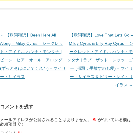
投
←
【歌詞和訳】Been Here All
【歌詞和訳】Love That Lets Go –
稿
Along – Miley Cyrus – シークレッ
Miley Cyrus & Billy Ray Cyrus – シ
ナ
ト・アイドル ハンナ・モンタナ |
ークレット・アイドル ハンナ・モ
ビ
ビーン・ヒア・オール・アロング
ンタナ | ラブ・ザット・レッツ・ゴ
ゲ
(ずっとそばにいてくれた) – マイリ
ー (邦題：手放すのも愛) – マイリ
ー
ー・サイラス
ー・サイラス & ビリー・レイ・サ
シ
イラス
→
ョ
ン
コメントを残す
メールアドレスが公開されることはありません。
※
が付いている欄は
必須項目です
コメント
※