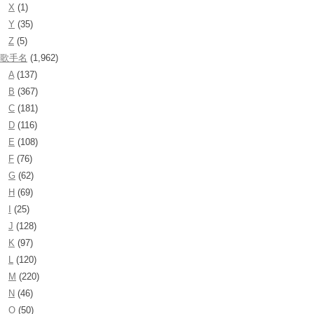
X
(1)
Y
(35)
Z
(5)
歌手名
(1,962)
A
(137)
B
(367)
C
(181)
D
(116)
E
(108)
F
(76)
G
(62)
H
(69)
I
(25)
J
(128)
K
(97)
L
(120)
M
(220)
N
(46)
O
(50)