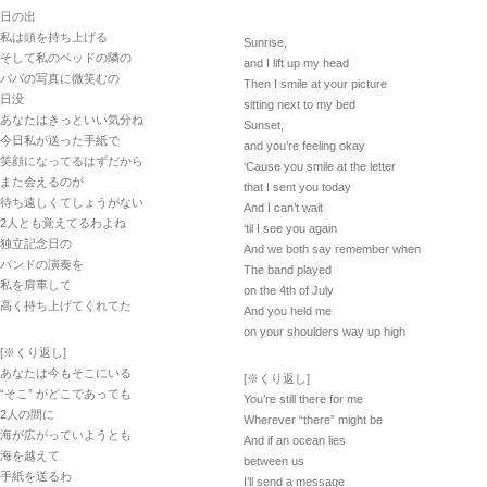
日の出
私は頭を持ち上げる
Sunrise,
そして私のベッドの隣の
and I lift up my head
パパの写真に微笑むの
Then I smile at your picture
日没
sitting next to my bed
あなたはきっといい気分ね
Sunset,
今日私が送った手紙で
and you’re feeling okay
笑顔になってるはずだから
‘Cause you smile at the letter
また会えるのが
that I sent you today
待ち遠しくてしょうがない
And I can’t wait
2人とも覚えてるわよね
‘til I see you again
独立記念日の
And we both say remember when
バンドの演奏を
The band played
私を肩車して
on the 4th of July
高く持ち上げてくれてた
And you held me
on your shoulders way up high
[※くり返し]
あなたは今もそこにいる
[※くり返し]
“そこ” がどこであっても
You’re still there for me
2人の間に
Wherever “there” might be
海が広がっていようとも
And if an ocean lies
海を越えて
between us
手紙を送るわ
I’ll send a message