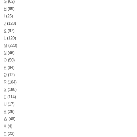
G
(62)
H
(69)
I
(25)
J
(128)
K
(97)
L
(120)
M
(220)
N
(46)
O
(50)
P
(84)
Q
(12)
R
(104)
S
(198)
T
(114)
U
(17)
V
(29)
W
(48)
X
(4)
Y
(23)