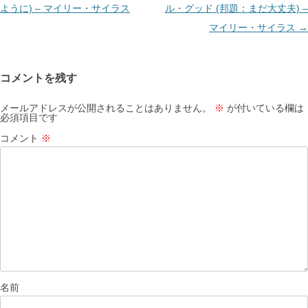
ビ
ように) – マイリー・サイラス
ル・グッド (邦題：まだ大丈夫) –
ゲ
マイリー・サイラス
→
ー
シ
コメントを残す
ョ
ン
メールアドレスが公開されることはありません。
※
が付いている欄は
必須項目です
コメント
※
名前