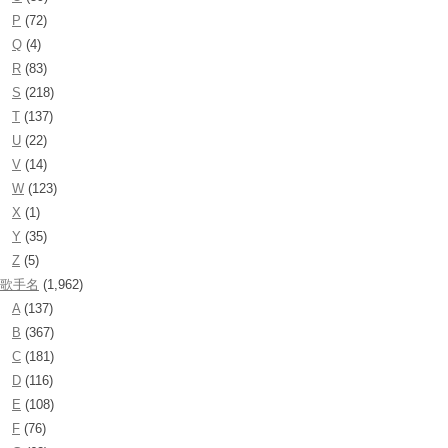
P
(72)
Q
(4)
R
(83)
S
(218)
T
(137)
U
(22)
V
(14)
W
(123)
X
(1)
Y
(35)
Z
(5)
歌手名
(1,962)
A
(137)
B
(367)
C
(181)
D
(116)
E
(108)
F
(76)