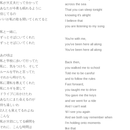
私が大丈夫だって分かって
across the sea
あなたが今夜も眠れるように
That you can sleep tonight
信じてるの
knowing it’s alright
パパが私の歌を聞いてくれてると
I believe that
you are listening to my song
私と一緒に,
ずっとそばにいてくれた
You’re with me,
ずっとそばにいてくれた
you’ve been here all along
You’ve been here all along
あの頃は
私と学校に歩いて行ってた
Back then,
私に、気をつけろ、そして
you walked me to school
ルールを守れと言ってた
Told me to be careful
それから時がたち
and to follow the rules
私に運転を教えてくれた
Fast forward,
私にカギを渡して
you taught me to drive
ドライブに出かけたわ
You gave me the keys
あなたにまた会えるのが
and we went for a ride
待ち遠しいわ
And I can’t wait
2人とも覚えてるわよね
‘til I see you again
こんな
And we both say remember when
私が大切にしてる瞬間を
I’m holding onto moments
それに、こんな時間は
like that