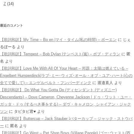
Z
(14)
最近のコメント
【歌詞和訳】My Time – Bo en |マイ・タイム(私の時間) – ボーエン
に
じぇ
るぼーる
より
【歌詞和訳】Tempest – Bob Dylan |テンペスト(嵐) – ボブ・ディラン
に
匿
名
より
【歌詞和訳】Love Me With All Of Your Heart – 邦題：太陽は燃えている –
Engelbert Humperdinck|ラブ･ミー･ウィズ･オール・オブ・ユア･ハート(心の
全てで愛して) – エンゲルベルト・フンパーディンク
に
渡邉直人
より
【歌詞和訳】 Do What You Gotta Do (ディセンダント (ディズニー)
Descendants) – Dove Cameron, Cheyenne Jackson | ドゥ・ワット・ユー・
ガッタ・ドゥ (するべき事をする) – ダヴ・キャメロン, シャイアン・ジャク
ソン
に
タピタピ君♥️
より
【歌詞和訳】Buttercup – Jack Stauber |バターカップ – ジャック・ストウバ
ー
に
匿名
より
【歌詞和訳】Go West – Pet Shop Boys (Village People) |ゴー･ウェスト(西