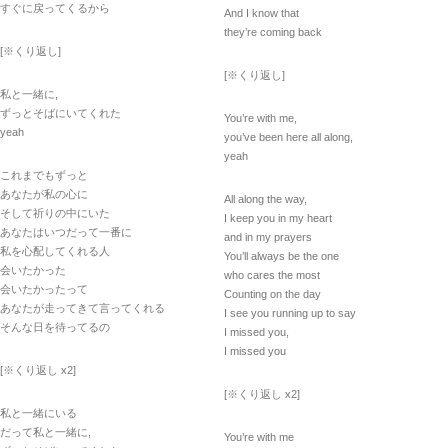
すぐに戻ってくるから
And I know that
they’re coming back
[※くり返し]
[※くり返し]
私と一緒に,
ずっとそばにいてくれた
You’re with me,
yeah
you’ve been here all along,
yeah
これまでもずっと
あなたが私の心に
All along the way,
そして祈りの中にいた
I keep you in my heart
あなたはいつだって一番に
and in my prayers
私を心配してくれる人
You’ll always be the one
会いたかった
who cares the most
会いたかったって
Counting on the day
あなたが走ってきて言ってくれる
I see you running up to say
そんな日を待ってるの
I missed you,
I missed you
[※くり返し x2]
[※くり返し x2]
私と一緒にいる
だって私と一緒に,
You’re with me