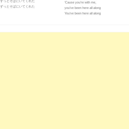
ずっとそばにいてくれた
‘Cause you’re with me,
ずっとそばにいてくれた
you’ve been here all along
You’ve been here all along