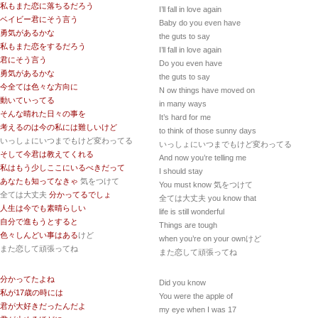
私もまた恋に落ちるだろう
I’ll fall in love again
ベイビー君にそう言う
Baby do you even have
勇気があるかな
the guts to say
私もまた恋をするだろう
I’ll fall in love again
君にそう言う
Do you even have
勇気があるかな
the guts to say
今全ては色々な方向に
N ow things have moved on
動いていってる
in many ways
そんな晴れた日々の事を
It’s hard for me
考えるのは今の私には難しいけど
to think of those sunny days
いっしょにいつまでもけど変わってる
いっしょにいつまでもけど変わってる
そして今君は教えてくれる
And now you’re telling me
私はもう少しここにいるべきだって
I should stay
あなたも知ってなきゃ
気をつけて
You must know 気をつけて
全ては大丈夫
分かってるでしょ
全ては大丈夫 you know that
人生は今でも素晴らしい
life is still wonderful
自分で進もうとすると
Things are tough
色々しんどい事はある
けど
when you’re on your ownけど
また恋して頑張ってね
また恋して頑張ってね
分かってたよね
Did you know
私が17歳の時には
You were the apple of
君が大好きだったんだよ
my eye when I was 17