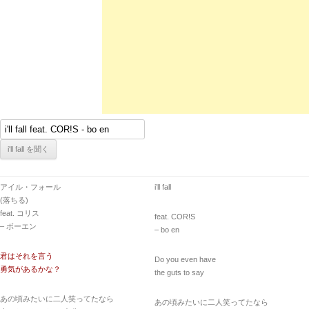
アイル・フォール
i’ll fall
(落ちる)
feat. コリス
feat. COR!S
– ボーエン
– bo en
君はそれを言う
Do you even have
勇気があるかな？
the guts to say
あの頃みたいに二人笑ってたなら
あの頃みたいに二人笑ってたなら