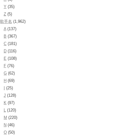
Y
(35)
Z
(5)
歌手名
(1,962)
A
(137)
B
(367)
C
(181)
D
(116)
E
(108)
F
(76)
G
(62)
H
(69)
I
(25)
J
(128)
K
(97)
L
(120)
M
(220)
N
(46)
O
(50)