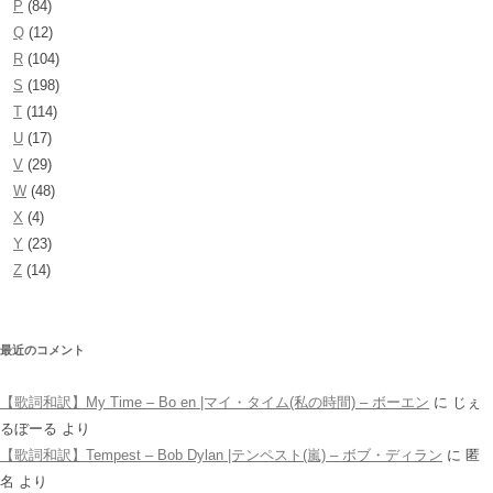
P
(84)
Q
(12)
R
(104)
S
(198)
T
(114)
U
(17)
V
(29)
W
(48)
X
(4)
Y
(23)
Z
(14)
最近のコメント
【歌詞和訳】My Time – Bo en |マイ・タイム(私の時間) – ボーエン
に
じぇ
るぼーる
より
【歌詞和訳】Tempest – Bob Dylan |テンペスト(嵐) – ボブ・ディラン
に
匿
名
より