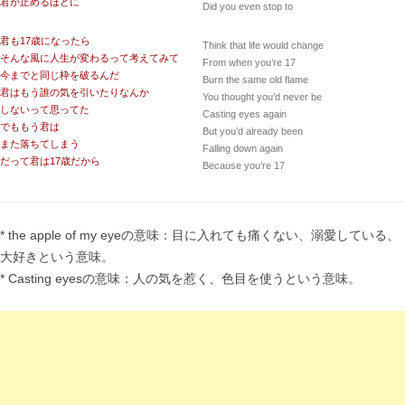
君が止めるほどに
Did you even stop to
君も17歳になったら
Think that life would change
そんな風に人生が変わるって考えてみて
From when you’re 17
今までと同じ枠を破るんだ
Burn the same old flame
君はもう誰の気を引いたりなんか
You thought you’d never be
しないって思ってた
Casting eyes again
でももう君は
But you’d already been
また落ちてしまう
Falling down again
だって君は17歳だから
Because you’re 17
* the apple of my eyeの意味：目に入れても痛くない、溺愛している、
大好きという意味。
* Casting eyesの意味：人の気を惹く、色目を使うという意味。