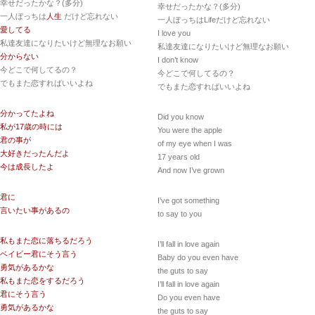
幸せだったかな？(多分)
幸せだったかな？(多分)
一人ぼっちは
人生
だけど忘れない
一人ぼっちはLifeだけど忘れない
愛してる
I love you
私達友達になりたいけど無理なお願い
私達友達になりたいけど無理なお願い
分からない
I don’t know
今どこで何してるの？
今どこで何してるの？
でもまた恋すればいいよね
でもまた恋すればいいよね
分かってたよね
Did you know
私が17歳の時には
You were the apple
君の事が
of my eye when I was
大好きだったんだよ
17 years old
今は成長したよ
And now I’ve grown
君に
I’ve got something
言いたい事があるの
to say to you
私もまた恋に落ちるだろう
I’ll fall in love again
ベイビー君にそう言う
Baby do you even have
勇気があるかな
the guts to say
私もまた恋をするだろう
I’ll fall in love again
君にそう言う
Do you even have
勇気があるかな
the guts to say