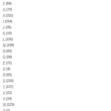
F
(69)
G
(70)
H
(111)
I
(154)
J
(35)
K
(15)
L
(116)
M
(109)
N
(83)
O
(59)
P
(72)
Q
(4)
R
(83)
S
(218)
T
(137)
U
(22)
V
(14)
W
(123)
X
(1)