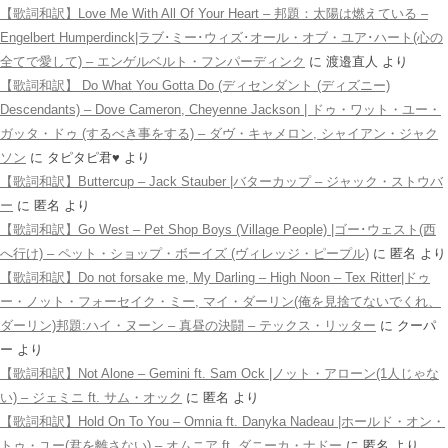
【歌詞和訳】Love Me With All Of Your Heart – 邦題：太陽は燃えている –
Engelbert Humperdinck|ラブ･ミー･ウィズ･オール・オブ・ユア･ハート(心の
全てで愛して) – エンゲルベルト・フンパーディンク
に
渡邉直人
より
【歌詞和訳】 Do What You Gotta Do (ディセンダント (ディズニー)
Descendants) – Dove Cameron, Cheyenne Jackson | ドゥ・ワット・ユー・
ガッタ・ドゥ (するべき事をする) – ダヴ・キャメロン, シャイアン・ジャク
ソン
に
タピタピ君♥️
より
【歌詞和訳】Buttercup – Jack Stauber |バターカップ – ジャック・ストウバ
ー
に
匿名
より
【歌詞和訳】Go West – Pet Shop Boys (Village People) |ゴー･ウェスト(西
へ行け) – ペット・ショップ・ボーイズ (ヴィレッジ・ピープル)
に
匿名
より
【歌詞和訳】Do not forsake me, My Darling – High Noon – Tex Ritter|ドゥ
ー・ノット・フォーセイク・ミー, マイ・ダーリン(俺を見捨てないでくれ、
ダーリン)邦題:ハイ・ヌーン – 真昼の決闘 – テックス・リッター
に
クーパ
ー
より
【歌詞和訳】Not Alone – Gemini ft. Sam Ock |ノット・アローン(1人じゃな
い) – ジェミニ ft. サム・オック
に
匿名
より
【歌詞和訳】Hold On To You – Omnia ft. Danyka Nadeau |ホールド・オン・
トゥ・ユー(君を離さない) – オムニア ft. ダニーカ・ナドー
に
匿名
より