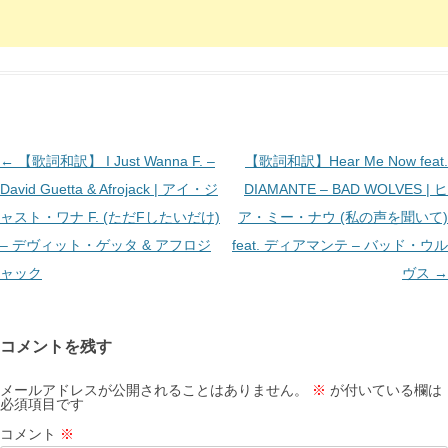
投
←
【歌詞和訳】 I Just Wanna F. –
【歌詞和訳】Hear Me Now feat.
稿
David Guetta & Afrojack | アイ・ジ
DIAMANTE – BAD WOLVES | ヒ
ナ
ャスト・ワナ F. (ただFしたいだけ)
ア・ミー・ナウ (私の声を聞いて)
ビ
– デヴィット・ゲッタ & アフロジ
feat. ディアマンテ – バッド・ウル
ゲ
ャック
ヴス
→
ー
シ
コメントを残す
ョ
ン
メールアドレスが公開されることはありません。
※
が付いている欄は
必須項目です
コメント
※