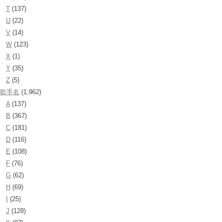
T
(137)
U
(22)
V
(14)
W
(123)
X
(1)
Y
(35)
Z
(5)
歌手名
(1,962)
A
(137)
B
(367)
C
(181)
D
(116)
E
(108)
F
(76)
G
(62)
H
(69)
I
(25)
J
(128)