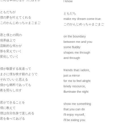
I know
ともだちが
ともだち
僕の夢を叶えてくれる
make my dream come true
このかんじめっちゃまごまご
このかんじめっちゃまごまご
君と僕との間の
on the boundary
境界線上で
between me and you
流動的な何かが
some fluidity
形を変えていく
shapes me through
変化していく
and through
僕が敬愛する友達って
friends that i adore,
まさに僕を映す鏡のようで
just a mirror
それでいいと思える
for me to feel alright
僅かな燃料であっても
lonely resource,
夜を照らし出す
illuminate the night
君ができることを
show me something
僕に教えて
that you can do
僕は自分自身で楽しめる
i’ll enjoy myself,
君を食べてあげる
i’ll be eating you