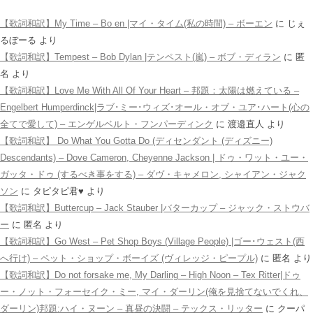
【歌詞和訳】My Time – Bo en |マイ・タイム(私の時間) – ボーエン
に
じぇ
るぼーる
より
【歌詞和訳】Tempest – Bob Dylan |テンペスト(嵐) – ボブ・ディラン
に
匿
名
より
【歌詞和訳】Love Me With All Of Your Heart – 邦題：太陽は燃えている –
Engelbert Humperdinck|ラブ･ミー･ウィズ･オール・オブ・ユア･ハート(心の
全てで愛して) – エンゲルベルト・フンパーディンク
に
渡邉直人
より
【歌詞和訳】 Do What You Gotta Do (ディセンダント (ディズニー)
Descendants) – Dove Cameron, Cheyenne Jackson | ドゥ・ワット・ユー・
ガッタ・ドゥ (するべき事をする) – ダヴ・キャメロン, シャイアン・ジャク
ソン
に
タピタピ君♥️
より
【歌詞和訳】Buttercup – Jack Stauber |バターカップ – ジャック・ストウバ
ー
に
匿名
より
【歌詞和訳】Go West – Pet Shop Boys (Village People) |ゴー･ウェスト(西
へ行け) – ペット・ショップ・ボーイズ (ヴィレッジ・ピープル)
に
匿名
より
【歌詞和訳】Do not forsake me, My Darling – High Noon – Tex Ritter|ドゥ
ー・ノット・フォーセイク・ミー, マイ・ダーリン(俺を見捨てないでくれ、
ダーリン)邦題:ハイ・ヌーン – 真昼の決闘 – テックス・リッター
に
クーパ