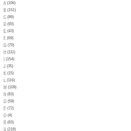
A
(106)
B
(151)
C
(89)
D
(93)
E
(43)
F
(69)
G
(70)
H
(111)
I
(154)
J
(35)
K
(15)
L
(116)
M
(109)
N
(83)
O
(59)
P
(72)
Q
(4)
R
(83)
S
(218)