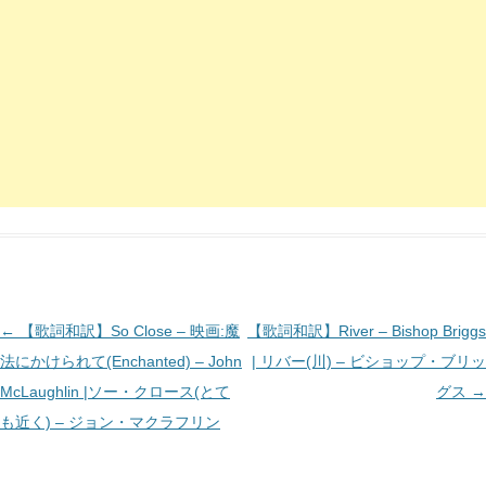
投
←
【歌詞和訳】So Close – 映画:魔
【歌詞和訳】River – Bishop Briggs
稿
法にかけられて(Enchanted) – John
| リバー(川) – ビショップ・ブリッ
ナ
McLaughlin |ソー・クロース(とて
グス
→
ビ
も近く) – ジョン・マクラフリン
ゲ
ー