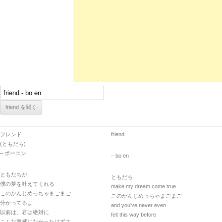
フレンド
friend
(ともだち)
– ボーエン
– bo en
ともだちが
ともだち
僕の夢を叶えてくれる
make my dream come true
このかんじめっちゃまごまご
このかんじめっちゃまごまご
分かってるよ
and you’ve never even
以前は、君は絶対に
felt this way before
こんな事感じなかったはずさ