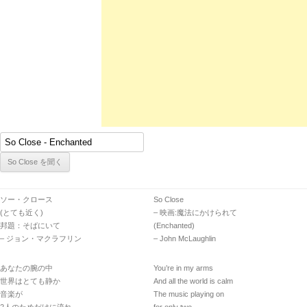
ソー・クロース
So Close
(とても近く)
– 映画:魔法にかけられて
邦題：そばにいて
(Enchanted)
– ジョン・マクラフリン
– John McLaughlin
あなたの腕の中
You’re in my arms
世界はとても静か
And all the world is calm
音楽が
The music playing on