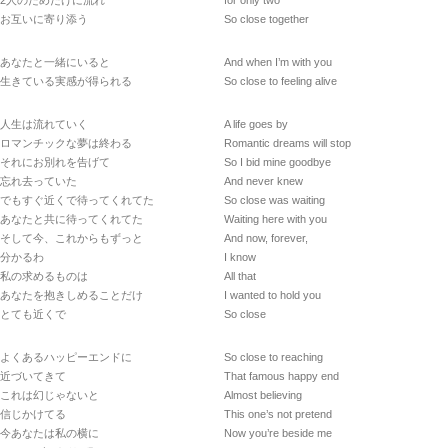
2人のためだけに流れ
for only two
お互いに寄り添う
So close together
あなたと一緒にいると
And when I’m with you
生きている実感が得られる
So close to feeling alive
人生は流れていく
A life goes by
ロマンチックな夢は終わる
Romantic dreams will stop
それにお別れを告げて
So I bid mine goodbye
忘れ去っていた
And never knew
でもすぐ近くで待ってくれてた
So close was waiting
あなたと共に待ってくれてた
Waiting here with you
そして今、これからもずっと
And now, forever,
分かるわ
I know
私の求めるものは
All that
あなたを抱きしめることだけ
I wanted to hold you
とても近くで
So close
よくあるハッピーエンドに
So close to reaching
近づいてきて
That famous happy end
これは幻じゃないと
Almost believing
信じかけてる
This one’s not pretend
今あなたは私の横に
Now you’re beside me