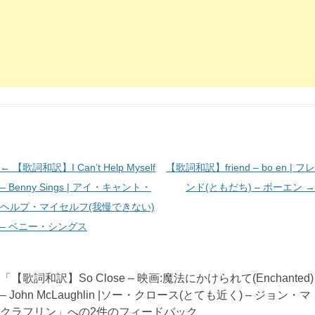
投
←
【歌詞和訳】I Can’t Help Myself
【歌詞和訳】friend – bo en | フレ
稿
– Benny Sings | アイ・キャント・
ンド(ともだち) – ボーエン
→
ナ
ヘルプ・マイセルフ(我慢できない)
ビ
– ベニー・シングス
ゲ
ー
「
【歌詞和訳】So Close – 映画:魔法にかけられて(Enchanted)
シ
– John McLaughlin |ソー・クロース(とても近く) – ジョン・マ
ョ
クラフリン
」への2件のフィードバック