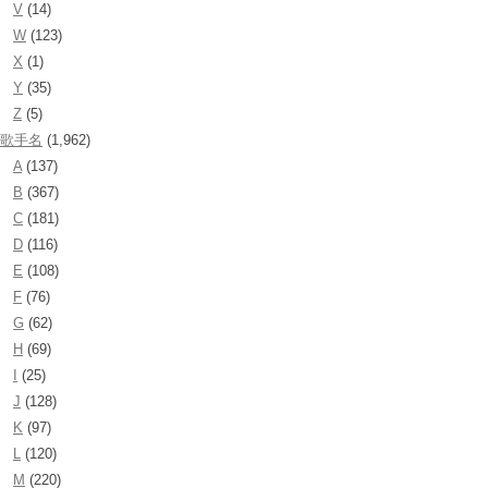
V
(14)
W
(123)
X
(1)
Y
(35)
Z
(5)
歌手名
(1,962)
A
(137)
B
(367)
C
(181)
D
(116)
E
(108)
F
(76)
G
(62)
H
(69)
I
(25)
J
(128)
K
(97)
L
(120)
M
(220)