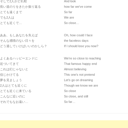
そして2人がどれ程
And look
長い道のりをきたか振り返る
how far we’ve come
とても遠くまで
So far
でも2人は
We are
とても近くで…
So close…
ああ、もしあなたを失えば
Oh, how could I face
そんな感情のない日々を
the faceless days
どう過していけばいいのかしら？
If I should lose you now?
よくあるハッピーエンドに
We’re so close to reaching
近づいてきて
That famous happy end
これは幻じゃないと
Almost believing
信じかけてる
This one’s not pretend
夢を見ましょう
Let’s go on dreaming
2人はとても近くに
Though we know we are
とても近くに来ている
So close
こんなに近いのに
So close, and still
それでもなお遠い…
So far…