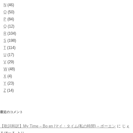
N
(46)
O
(50)
P
(84)
Q
(12)
R
(104)
S
(198)
T
(114)
U
(17)
V
(29)
W
(48)
X
(4)
Y
(23)
Z
(14)
最近のコメント
【歌詞和訳】My Time – Bo en |マイ・タイム(私の時間) – ボーエン
に
じぇ