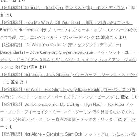
るぼーる
より
【歌詞和訳】Tempest – Bob Dylan |テンペスト(嵐) – ボブ・ディラン
に
匿
名
より
【歌詞和訳】Love Me With All Of Your Heart – 邦題：太陽は燃えている –
Engelbert Humperdinck|ラブ･ミー･ウィズ･オール・オブ・ユア･ハート(心の
全てで愛して) – エンゲルベルト・フンパーディンク
に
渡邉直人
より
【歌詞和訳】 Do What You Gotta Do (ディセンダント (ディズニー)
Descendants) – Dove Cameron, Cheyenne Jackson | ドゥ・ワット・ユー・
ガッタ・ドゥ (するべき事をする) – ダヴ・キャメロン, シャイアン・ジャク
ソン
に
タピタピ君♥️
より
【歌詞和訳】Buttercup – Jack Stauber |バターカップ – ジャック・ストウバ
ー
に
匿名
より
【歌詞和訳】Go West – Pet Shop Boys (Village People) |ゴー･ウェスト(西
へ行け) – ペット・ショップ・ボーイズ (ヴィレッジ・ピープル)
に
匿名
より
【歌詞和訳】Do not forsake me, My Darling – High Noon – Tex Ritter|ドゥ
ー・ノット・フォーセイク・ミー, マイ・ダーリン(俺を見捨てないでくれ、
ダーリン)邦題:ハイ・ヌーン – 真昼の決闘 – テックス・リッター
に
クーパ
ー
より
【歌詞和訳】Not Alone – Gemini ft. Sam Ock |ノット・アローン(1人じゃな