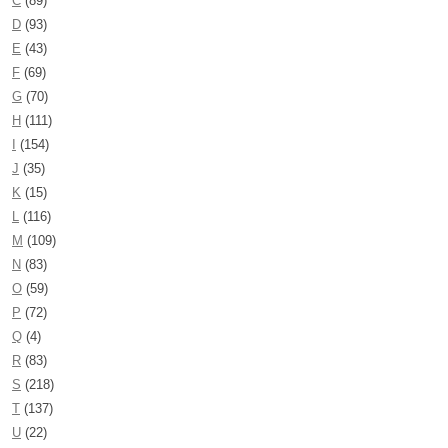
C
(89)
D
(93)
E
(43)
F
(69)
G
(70)
H
(111)
I
(154)
J
(35)
K
(15)
L
(116)
M
(109)
N
(83)
O
(59)
P
(72)
Q
(4)
R
(83)
S
(218)
T
(137)
U
(22)