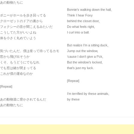
あの動物たちに
Bonnie’s walking down the hall,
ボニーがホールを歩き回ってる
Think I hear Foxy
クローゼットのドアの裏から
behind the closet door,
フォクシーの音が聞こえるみたいだ
Do what feels right,
こうしてた方がいいよね
I curl into a ball.
体を小さく丸めていよう
But realize I’m a sitting duck,
気づいたんだ、僕は座って待ってるカモ
Jump out the window,
窓から飛び出そうか
‘cause I don’t give a f*ck,
くそ、もうどうにでもなれ
But the window’s locked,
でも窓は鍵が閉まってる
that’s just my luck.
これが僕の運命なのか
[Repeat]
[Repeat]
I’m terrified by these animals,
あの動物達に脅かされてるんだ
by these
あの動物たちに