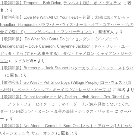
【歌詞和訳】Tempest – Bob Dylan |テンペスト(嵐) – ボブ・ディラン
に
匿
名
より
【歌詞和訳】Love Me With All Of Your Heart – 邦題：太陽は燃えている –
Engelbert Humperdinck|ラブ･ミー･ウィズ･オール・オブ・ユア･ハート(心の
全てで愛して) – エンゲルベルト・フンパーディンク
に
渡邉直人
より
【歌詞和訳】 Do What You Gotta Do (ディセンダント (ディズニー)
Descendants) – Dove Cameron, Cheyenne Jackson | ドゥ・ワット・ユー・
ガッタ・ドゥ (するべき事をする) – ダヴ・キャメロン, シャイアン・ジャク
ソン
に
タピタピ君♥️
より
【歌詞和訳】Buttercup – Jack Stauber |バターカップ – ジャック・ストウバ
ー
に
匿名
より
【歌詞和訳】Go West – Pet Shop Boys (Village People) |ゴー･ウェスト(西
へ行け) – ペット・ショップ・ボーイズ (ヴィレッジ・ピープル)
に
匿名
より
【歌詞和訳】Do not forsake me, My Darling – High Noon – Tex Ritter|ドゥ
ー・ノット・フォーセイク・ミー, マイ・ダーリン(俺を見捨てないでくれ、
ダーリン)邦題:ハイ・ヌーン – 真昼の決闘 – テックス・リッター
に
クーパ
ー
より
【歌詞和訳】Not Alone – Gemini ft. Sam Ock |ノット・アローン(1人じゃな
い) – ジェミニ ft. サム・オック
に
匿名
より