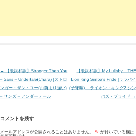
投
←
【歌詞和訳】Stronger Than You
【歌詞和訳】My Lullaby – THE
稿
– Sans – Undertale(Chara) |ストロ
Lion King Simba’s Pride |ララバイ
ナ
ンガー・ザン・ユー(お前より強い)
(子守唄) – ライオン・キング2 シン
ビ
– サンズ – アンダーテール
バズ・プライド
→
ゲ
ー
コメントを残す
シ
ョ
メールアドレスが公開されることはありません。
※
が付いている欄は