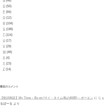
N
(46)
O
(50)
P
(84)
Q
(12)
R
(104)
S
(198)
T
(114)
U
(17)
V
(29)
W
(48)
X
(4)
Y
(23)
Z
(14)
最近のコメント
【歌詞和訳】My Time – Bo en |マイ・タイム(私の時間) – ボーエン
に
じぇ
るぼーる
より