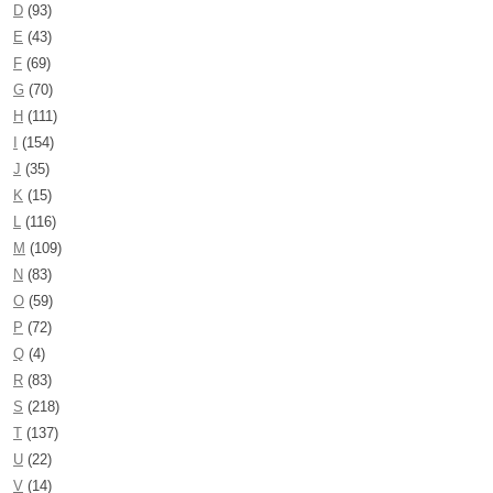
D
(93)
E
(43)
F
(69)
G
(70)
H
(111)
I
(154)
J
(35)
K
(15)
L
(116)
M
(109)
N
(83)
O
(59)
P
(72)
Q
(4)
R
(83)
S
(218)
T
(137)
U
(22)
V
(14)