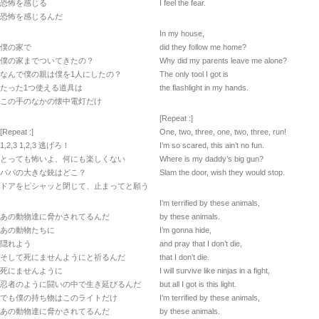
恐怖を感じる
I feel the fear.
恐怖を感じるんだ
In my house,
僕の家で
did they follow me home?
僕の家までついてきたの？
Why did my parents leave me alone?
なんで僕の親は僕を1人にしたの？
The only tool I got is
たった1つ使える道具は
the flashlight in my hands.
この手のなかの懐中電灯だけ
[Repeat :]
[Repeat :]
One, two, three, one, two, three, run!
1,2,3 1,2,3 逃げろ！
I’m so scared, this ain’t no fun.
とっても怖いよ、何にも楽しくない
Where is my daddy’s big gun?
パパの大きな銃はどこ？
Slam the door, wish they would stop.
ドアをピシャッと閉じて、止まってと願う
I’m terrified by these animals,
あの動物達に脅かされてるんだ
by these animals.
あの動物たちに
I’m gonna hide,
隠れよう
and pray that I don’t die,
そして死にませんようにと祈るんだ
that I don’t die.
死にませんように
I will survive like ninjas in a fight,
忍者のように闘いの中で生き延びるんだ
but all I got is this light.
でも僕の持ち物はこのライトだけ
I’m terrified by these animals,
あの動物達に脅かされてるんだ
by these animals.