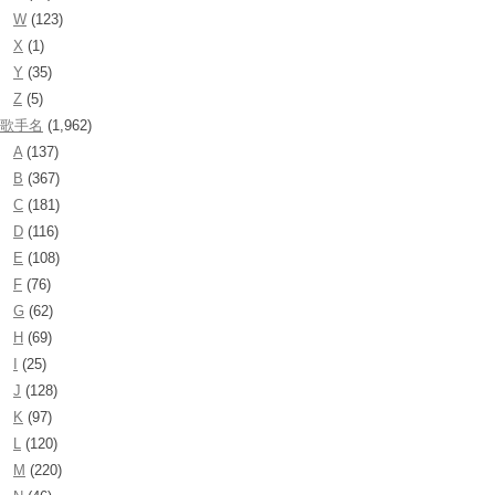
W
(123)
X
(1)
Y
(35)
Z
(5)
歌手名
(1,962)
A
(137)
B
(367)
C
(181)
D
(116)
E
(108)
F
(76)
G
(62)
H
(69)
I
(25)
J
(128)
K
(97)
L
(120)
M
(220)