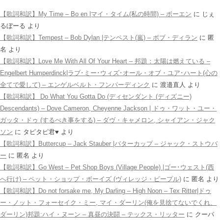
【歌詞和訳】My Time – Bo en |マイ・タイム(私の時間) – ボーエン
に
じぇ
るぼーる
より
【歌詞和訳】Tempest – Bob Dylan |テンペスト(嵐) – ボブ・ディラン
に
匿
名
より
【歌詞和訳】Love Me With All Of Your Heart – 邦題：太陽は燃えている –
Engelbert Humperdinck|ラブ･ミー･ウィズ･オール・オブ・ユア･ハート(心の
全てで愛して) – エンゲルベルト・フンパーディンク
に
渡邉直人
より
【歌詞和訳】 Do What You Gotta Do (ディセンダント (ディズニー)
Descendants) – Dove Cameron, Cheyenne Jackson | ドゥ・ワット・ユー・
ガッタ・ドゥ (するべき事をする) – ダヴ・キャメロン, シャイアン・ジャク
ソン
に
タピタピ君♥️
より
【歌詞和訳】Buttercup – Jack Stauber |バターカップ – ジャック・ストウバ
ー
に
匿名
より
【歌詞和訳】Go West – Pet Shop Boys (Village People) |ゴー･ウェスト(西
へ行け) – ペット・ショップ・ボーイズ (ヴィレッジ・ピープル)
に
匿名
より
【歌詞和訳】Do not forsake me, My Darling – High Noon – Tex Ritter|ドゥ
ー・ノット・フォーセイク・ミー, マイ・ダーリン(俺を見捨てないでくれ、
ダーリン)邦題:ハイ・ヌーン – 真昼の決闘 – テックス・リッター
に
クーパ