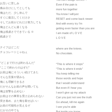
お互いに苦しみ
Even if the pain is
痛み分けにしてとしても
more fun together
俺はただ、少し休んで
You know I will just
すぐに復活してくだけさ
RESET and come back newer
そしてお前がどれだけ努力しても
And with every try I’m
俺はどんどん速くなる
getting even faster than you are
俺は残虐さでできている ※
I am made of L O V E
残虐さで
L O V E
ナイフはどこだ
where are the knives.
チョコレートじゃねぇ
No chocolate.
“どこまで行けば終わるんだ”
“This is where it stops”
“ここで終わりのはずだ”
“This is where it ends”
お前は俺にそういい続けてきた
You keep telling me
そんな言葉や望みも
those words and hope
俺にも理解できるさ
that I would understand
だがそんなお前の声を聞いても
But even if I hear you
俺は攻撃を止めない
I won’t give up my attack
お前はその事実を受け止められない
Can you just not see the truth
突き進め、また俺を殺せばいい
Go ahead, kill me again
お前の可能性が見えるぞ
I see you’re able
だがその中でも
But inside you know