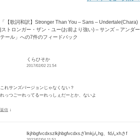
ゲ
ー
「
【歌詞和訳】Stronger Than You – Sans – Undertale(Chara)
シ
|ストロンガー・ザン・ユー(お前より強い) – サンズ – アンダー
ョ
テール
」への7件のフィードバック
ン
くらひそか
2017/02/02 21:54
これサンズバージョンじゃなくない？
れっつごーれってるーれっしぇだーとか、ないよ
↓
返信
lkjhbgfvcdxszlkjhbgfvcdxsざlmkjんhg、fdんxhさf
2022/07/04 11:51