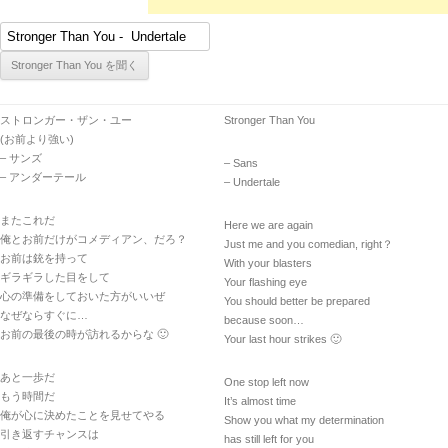
ストロンガー・ザン・ユー
Stronger Than You
(お前より強い)
– サンズ
– Sans
– アンダーテール
– Undertale
またこれだ
Here we are again
俺とお前だけがコメディアン、だろ？
Just me and you comedian, right？
お前は銃を持って
With your blasters
ギラギラした目をして
Your flashing eye
心の準備をしておいた方がいいぜ
You should better be prepared
なぜならすぐに…
because soon…
お前の最後の時が訪れるからな 🙂
Your last hour strikes 🙂
あと一歩だ
One stop left now
もう時間だ
It’s almost time
俺が心に決めたことを見せてやる
Show you what my determination
引き返すチャンスは
has still left for you