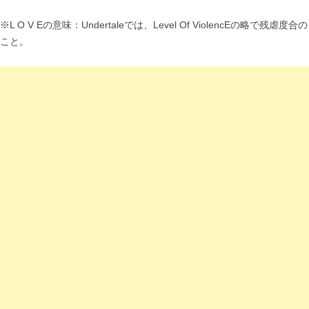
※L O V Eの意味：Undertaleでは、Level Of ViolencEの略で残虐度合の
こと。