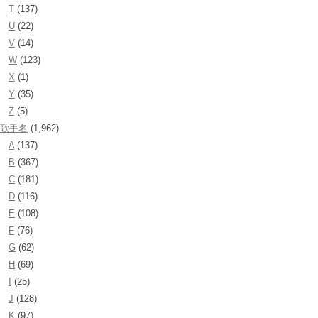
T
(137)
U
(22)
V
(14)
W
(123)
X
(1)
Y
(35)
Z
(5)
歌手名
(1,962)
A
(137)
B
(367)
C
(181)
D
(116)
E
(108)
F
(76)
G
(62)
H
(69)
I
(25)
J
(128)
K
(97)