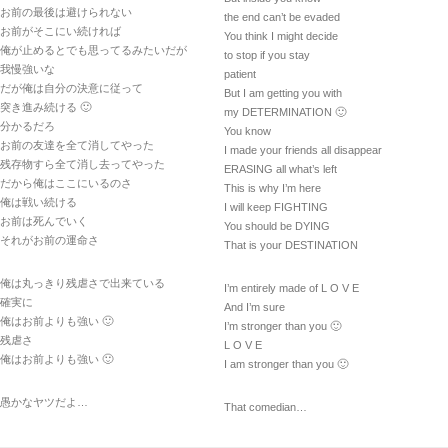
お前の最後は避けられない
the end can’t be evaded
お前がそこにい続ければ
You think I might decide
俺が止めるとでも思ってるみたいだが
to stop if you stay
我慢強いな
patient
だが俺は自分の決意に従って
But I am getting you with
突き進み続ける 🙂
my DETERMINATION 🙂
分かるだろ
You know
お前の友達を全て消してやった
I made your friends all disappear
残存物すら全て消し去ってやった
ERASING all what’s left
だから俺はここにいるのさ
This is why I’m here
俺は戦い続ける
I will keep FIGHTING
お前は死んでいく
You should be DYING
それがお前の運命さ
That is your DESTINATION
俺は丸っきり残虐さで出来ている
I’m entirely made of L O V E
確実に
And I’m sure
俺はお前よりも強い 🙂
I’m stronger than you 🙂
残虐さ
L O V E
俺はお前よりも強い 🙂
I am stronger than you 🙂
愚かなヤツだよ…
That comedian…