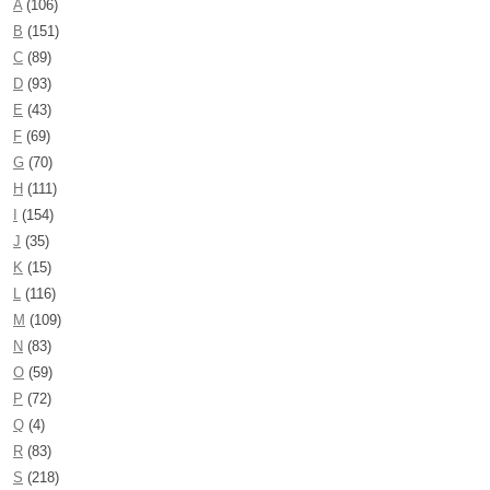
A
(106)
B
(151)
C
(89)
D
(93)
E
(43)
F
(69)
G
(70)
H
(111)
I
(154)
J
(35)
K
(15)
L
(116)
M
(109)
N
(83)
O
(59)
P
(72)
Q
(4)
R
(83)
S
(218)