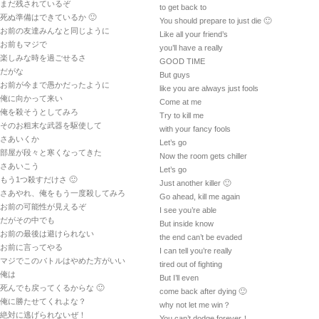
まだ残されているぞ
to get back to
死ぬ準備はできているか 🙂
You should prepare to just die 🙂
お前の友達みんなと同じように
Like all your friend’s
お前もマジで
you’ll have a really
楽しみな時を過ごせるさ
GOOD TIME
だがな
But guys
お前が今まで愚かだったように
like you are always just fools
俺に向かって来い
Come at me
俺を殺そうとしてみろ
Try to kill me
そのお粗末な武器を駆使して
with your fancy fools
さあいくか
Let’s go
部屋が段々と寒くなってきた
Now the room gets chiller
さあいこう
Let’s go
もう1つ殺すだけさ 🙂
Just another killer 🙂
さあやれ、俺をもう一度殺してみろ
Go ahead, kill me again
お前の可能性が見えるぞ
I see you’re able
だがその中でも
But inside know
お前の最後は避けられない
the end can’t be evaded
お前に言ってやる
I can tell you’re really
マジでこのバトルはやめた方がいい
tired out of fighting
俺は
But I’ll even
死んでも戻ってくるからな 🙂
come back after dying 🙂
俺に勝たせてくれよな？
why not let me win？
絶対に逃げられないぜ！
You can’t dodge forever！