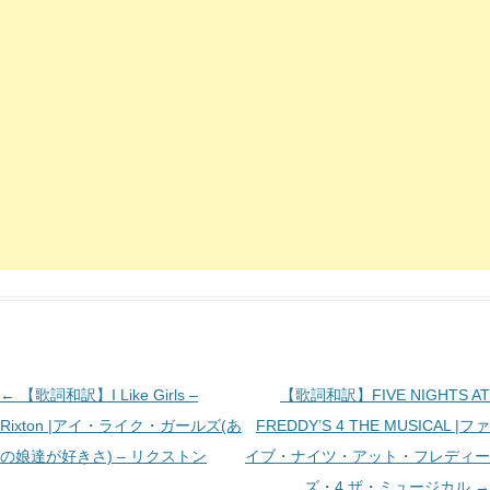
投
←
【歌詞和訳】I Like Girls –
【歌詞和訳】FIVE NIGHTS AT
稿
Rixton |アイ・ライク・ガールズ(あ
FREDDY’S 4 THE MUSICAL |ファ
ナ
の娘達が好きさ) – リクストン
イブ・ナイツ・アット・フレディー
ビ
ズ・4 ザ・ミュージカル
→