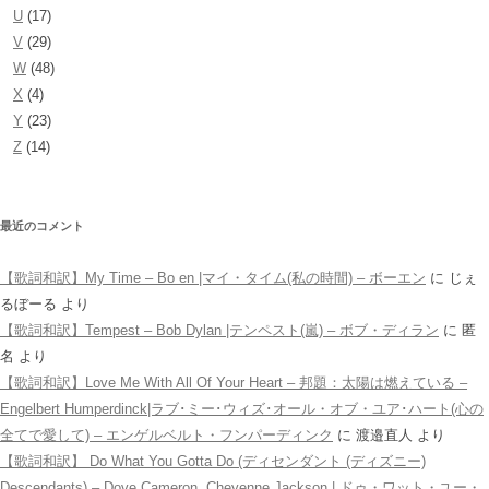
U
(17)
V
(29)
W
(48)
X
(4)
Y
(23)
Z
(14)
最近のコメント
【歌詞和訳】My Time – Bo en |マイ・タイム(私の時間) – ボーエン
に
じぇ
るぼーる
より
【歌詞和訳】Tempest – Bob Dylan |テンペスト(嵐) – ボブ・ディラン
に
匿
名
より
【歌詞和訳】Love Me With All Of Your Heart – 邦題：太陽は燃えている –
Engelbert Humperdinck|ラブ･ミー･ウィズ･オール・オブ・ユア･ハート(心の
全てで愛して) – エンゲルベルト・フンパーディンク
に
渡邉直人
より
【歌詞和訳】 Do What You Gotta Do (ディセンダント (ディズニー)
Descendants) – Dove Cameron, Cheyenne Jackson | ドゥ・ワット・ユー・