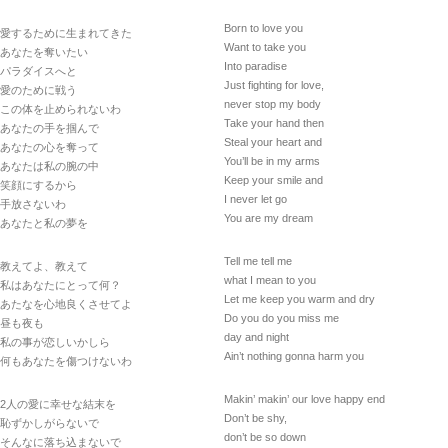
Born to love you
愛するために生まれてきた
Want to take you
あなたを奪いたい
Into paradise
パラダイスへと
Just fighting for love,
愛のために戦う
never stop my body
この体を止められないわ
Take your hand then
あなたの手を掴んで
Steal your heart and
あなたの心を奪って
You’ll be in my arms
あなたは私の腕の中
Keep your smile and
笑顔にするから
I never let go
手放さないわ
You are my dream
あなたと私の夢を
Tell me tell me
教えてよ、教えて
what I mean to you
私はあなたにとって何？
Let me keep you warm and dry
あたなを心地良くさせてよ
Do you do you miss me
昼も夜も
day and night
私の事が恋しいかしら
Ain’t nothing gonna harm you
何もあなたを傷つけないわ
Makin’ makin’ our love happy end
2人の愛に幸せな結末を
Don’t be shy,
恥ずかしがらないで
don’t be so down
そんなに落ち込まないで