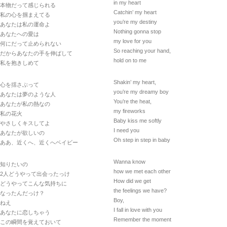
in my heart
本物だって感じられる
Catchin’ my heart
私の心を掴まえてる
you’re my destiny
あなたは私の運命よ
Nothing gonna stop
あなたへの愛は
my love for you
何にだって止められない
So reaching your hand,
だからあなたの手を伸ばして
hold on to me
私を抱きしめて
Shakin’ my heart,
心を揺さぶって
you’re my dreamy boy
あなたは夢のような人
You’re the heat,
あなたが私の熱なの
my fireworks
私の花火
Baby kiss me softly
やさしくキスしてよ
I need you
あなたが欲しいの
Oh step in step in baby
ああ、近くへ、近くへベイビー
Wanna know
知りたいの
how we met each other
2人どうやって出会ったっけ
How did we get
どうやってこんな気持ちに
the feelings we have?
なったんだっけ？
Boy,
ねえ
I fall in love with you
あなたに恋しちゃう
Remember the moment
この瞬間を覚えておいて