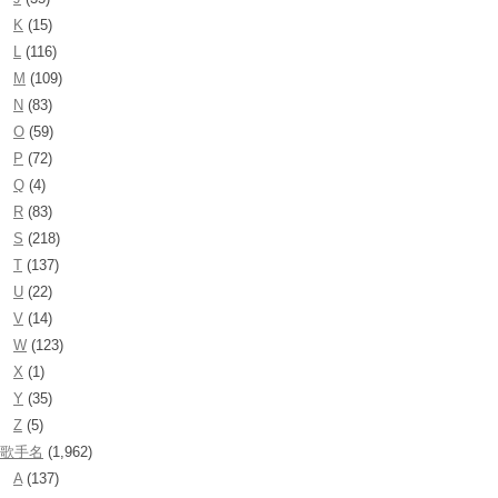
K
(15)
L
(116)
M
(109)
N
(83)
O
(59)
P
(72)
Q
(4)
R
(83)
S
(218)
T
(137)
U
(22)
V
(14)
W
(123)
X
(1)
Y
(35)
Z
(5)
歌手名
(1,962)
A
(137)