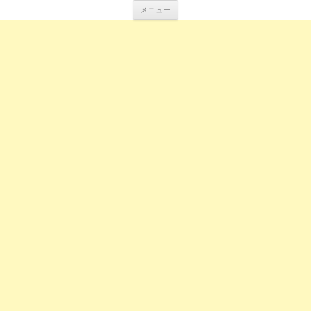
コ
エイカシ | 洋楽歌詞の和訳、英語の意
歌詞紹介、映画の主題歌とその和訳。リクエストも受付。
メニュー
ン
テ
味、読み方
ン
ツ
へ
ス
キ
ッ
プ