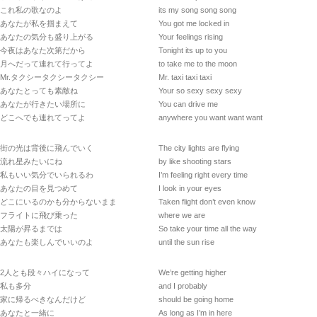
これ私の歌なのよ
its my song song song
あなたが私を掴まえて
You got me locked in
あなたの気分も盛り上がる
Your feelings rising
今夜はあなた次第だから
Tonight its up to you
月へだって連れて行ってよ
to take me to the moon
Mr.タクシータクシータクシー
Mr. taxi taxi taxi
あなたとっても素敵ね
Your so sexy sexy sexy
あなたが行きたい場所に
You can drive me
どこへでも連れてってよ
anywhere you want want want
街の光は背後に飛んでいく
The city lights are flying
流れ星みたいにね
by like shooting stars
私もいい気分でいられるわ
I’m feeling right every time
あなたの目を見つめて
I look in your eyes
どこにいるのかも分からないまま
Taken flight don’t even know
フライトに飛び乗った
where we are
太陽が昇るまでは
So take your time all the way
あなたも楽しんでいいのよ
until the sun rise
2人とも段々ハイになって
We’re getting higher
私も多分
and I probably
家に帰るべきなんだけど
should be going home
あなたと一緒に
As long as I’m in here