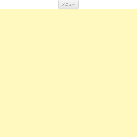
コ
エイカシ | 洋楽歌詞の和訳、英語の意
歌詞紹介、映画の主題歌とその和訳。リクエストも受付。
メニュー
ン
テ
味、読み方
ン
ツ
へ
ス
キ
ッ
プ