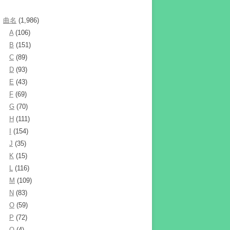
曲名
(1,986)
A
(106)
B
(151)
C
(89)
D
(93)
E
(43)
F
(69)
G
(70)
H
(111)
I
(154)
J
(35)
K
(15)
L
(116)
M
(109)
N
(83)
O
(59)
P
(72)
Q
(4)