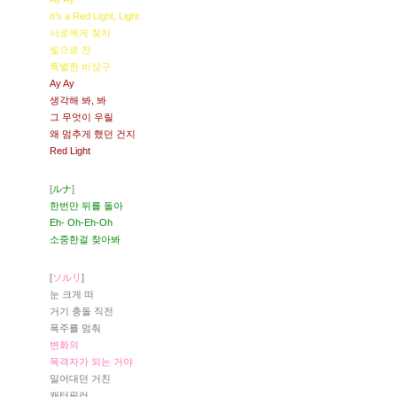
It’s a Red Light, Light
서로에게 찾자
빛으로 찬
특별한 비상구
Ay Ay
생각해 봐, 봐
그 무엇이 우릴
왜 멈추게 했던 건지
Red Light
[
ルナ
]
한번만 뒤를 돌아
Eh- Oh-Eh-Oh
소중한걸 찾아봐
[
ソルリ
]
눈 크게 떠
거기 충돌 직전
폭주를 멈춰
변화의
목격자가 되는 거야
밀어대던 거친
캐터필러