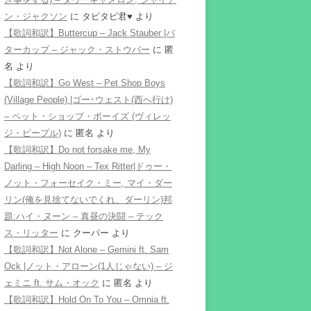
ン・ジャクソン
に
タピタピ君♥️
より
【歌詞和訳】Buttercup – Jack Stauber |バ
ターカップ – ジャック・ストウバー
に
匿
名
より
【歌詞和訳】Go West – Pet Shop Boys
(Village People) |ゴー･ウェスト(西へ行け)
– ペット・ショップ・ボーイズ (ヴィレッ
ジ・ピープル)
に
匿名
より
【歌詞和訳】Do not forsake me, My
Darling – High Noon – Tex Ritter|ドゥー・
ノット・フォーセイク・ミー, マイ・ダー
リン(俺を見捨てないでくれ、ダーリン)邦
題:ハイ・ヌーン – 真昼の決闘 – テック
ス・リッター
に
クーパー
より
【歌詞和訳】Not Alone – Gemini ft. Sam
Ock |ノット・アローン(1人じゃない) – ジ
ェミニ ft. サム・オック
に
匿名
より
【歌詞和訳】Hold On To You – Omnia ft.