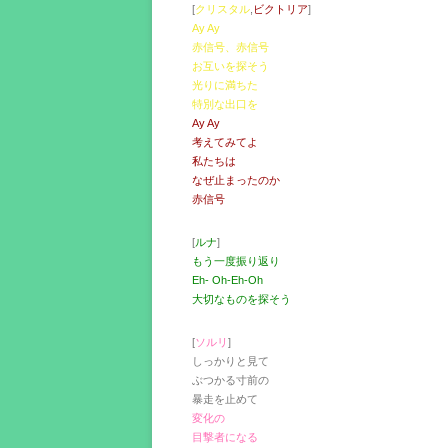
[
クリスタル
,
ビクトリア
]
Ay Ay
赤信号、赤信号
お互いを探そう
光りに満ちた
特別な出口を
Ay Ay
考えてみてよ
私たちは
なぜ止まったのか
赤信号
[
ルナ
]
もう一度振り返り
Eh- Oh-Eh-Oh
大切なものを探そう
[
ソルリ
]
しっかりと見て
ぶつかる寸前の
暴走を止めて
変化の
目撃者になる