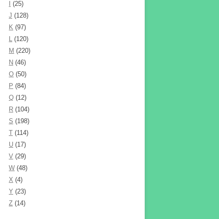
I
(25)
J
(128)
K
(97)
L
(120)
M
(220)
N
(46)
O
(50)
P
(84)
Q
(12)
R
(104)
S
(198)
T
(114)
U
(17)
V
(29)
W
(48)
X
(4)
Y
(23)
Z
(14)