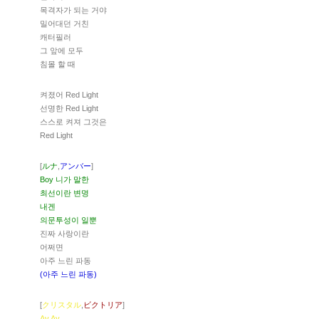
목격자가 되는 거야
밀어대던 거친
캐터필러
그 앞에 모두
침몰 할 때
켜졌어 Red Light
선명한 Red Light
스스로 켜져 그것은
Red Light
[
ルナ
,
アンバー
]
Boy 니가 말한
최선이란 변명
내겐
의문투성이 일뿐
진짜 사랑이란
어쩌면
아주 느린 파동
(아주 느린 파동)
[
クリスタル
,
ビクトリア
]
Ay Ay