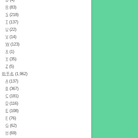
R
(83)
S
(218)
T
(137)
U
(22)
V
(14)
W
(123)
X
(1)
Y
(35)
Z
(5)
歌手名
(1,962)
A
(137)
B
(367)
C
(181)
D
(116)
E
(108)
F
(76)
G
(62)
H
(69)