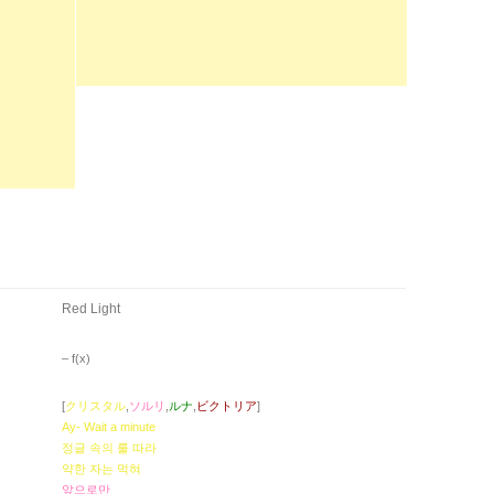
Red Light
– ​f(x)
[
クリスタル
,
ソルリ
,
ルナ
,
ビクトリア
]
Ay- Wait a minute
정글 속의 룰 따라
약한 자는 먹혀
앞으로만