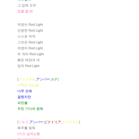
그 앞에 모두
침몰 할 때
켜졌어 Red Light
선명한 Red Light
스스로 켜져
그것은 Red Light
켜졌어 Red Light
두 개의 Red Light
붉은 태양과 네
앞의 Red Light
[
クリスタル
,
アンバー
,
ルナ
]
기적은 오는걸
너무 오래
걸렸지만
파란불
우린 기다려 원해
[
ソルリ
,
アンバー
,
ビクトリア
,
クリスタル
]
폭주를 멈춰
(이건 실제상황