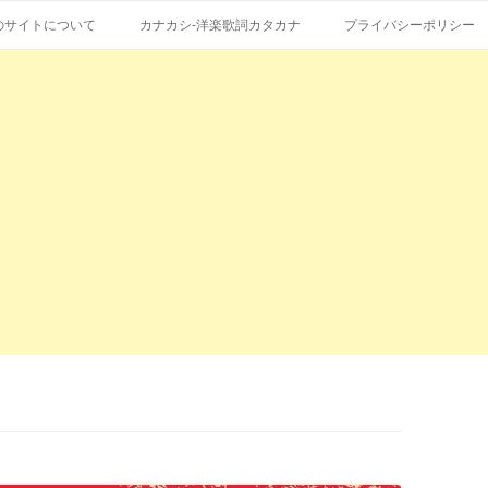
コ
エストも受付。
詞の和訳、英語の意味、読み方
ン
のサイトについて
カナカシ-洋楽歌詞カタカナ
プライバシーポリシー
テ
ン
ツ
へ
ス
キ
ッ
プ