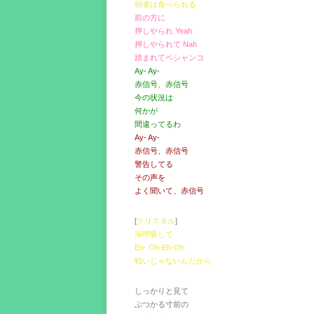
弱者は食べられる
前の方に
押しやられ Yeah
押しやられて Nah
踏まれてペシャンコ
Ay- Ay-
赤信号、赤信号
今の状況は
何かが
間違ってるわ
Ay- Ay-
赤信号、赤信号
警告してる
その声を
よく聞いて、赤信号
[
クリスタル
]
深呼吸して
Eh- Oh-Eh-Oh
戦いじゃないんだから
しっかりと見て
ぶつかる寸前の