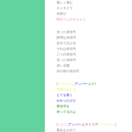
激しく進む
キャタピラ
全部が
踏みつぶされちゃう
光った赤信号
鮮明な赤信号
自分で点ける
それは赤信号
二つの赤信号
光った赤信号
赤い太陽
目の前の赤信号
[
クリスタル
,
アンバー
,
ルナ
]
奇跡は起こる
とても長く
かかったけど
青信号を
待ってるのよ
[
ソルリ
,
アンバー
,
ビクトリア
,
クリスタル
]
暴走を止めて