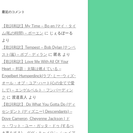
最近のコメント
【歌詞和訳】My Time – Bo en |マイ・タイ
ム(私の時間) – ボーエン
に
じぇるぼーる
より
【歌詞和訳】Tempest – Bob Dylan |テンペ
スト(嵐) – ボブ・ディラン
に
匿名
より
【歌詞和訳】Love Me With All Of Your
Heart – 邦題：太陽は燃えている –
Engelbert Humperdinck|ラブ･ミー･ウィズ･
オール・オブ・ユア･ハート(心の全てで愛
して) – エンゲルベルト・フンパーディン
ク
に
渡邉直人
より
【歌詞和訳】 Do What You Gotta Do (ディ
センダント (ディズニー) Descendants) –
Dove Cameron, Cheyenne Jackson | ド
ゥ・ワット・ユー・ガッタ・ドゥ (するべ
き事をする) – ダヴ・キャメロン, シャイア