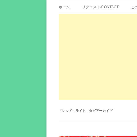
歌詞紹介、映画の主題歌とその和訳。リク
エイカシ | 洋楽歌
ホーム
リクエスト/CONTACT
こ
「
レッド・ライト
」タグアーカイブ