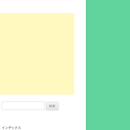
検
索:
インデックス