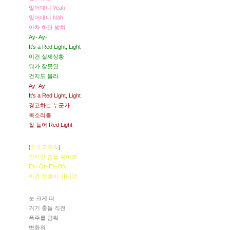
밀어대니 Yeah
밀어대니 Nah
아차 하면 밟혀
Ay- Ay-
It’s a Red Light, Light
이건 실제상황
뭐가 잘못된
건지도 몰라
Ay- Ay-
It’s a Red Light, Light
경고하는 누군가
목소리를
잘 들어 Red Light
[
クリスタル
]
잠시만 숨을 쉬어봐
Eh- Oh-Eh-Oh
이건 전쟁이 아니야
눈 크게 떠
거기 충돌 직전
폭주를 멈춰
변화의