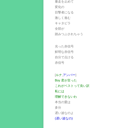
暴走を止めて
変化の
目撃者になる
激しく進む
キャタピラ
全部が
踏みつぶされちゃう
光った赤信号
鮮明な赤信号
自分で点ける
赤信号
[
ルナ
,
アンバー
]
Boy 君が言った
これがベストって良い訳
私には
理解できないわ
本当の愛は
多分
遅い波なのよ
(遅い波なの)