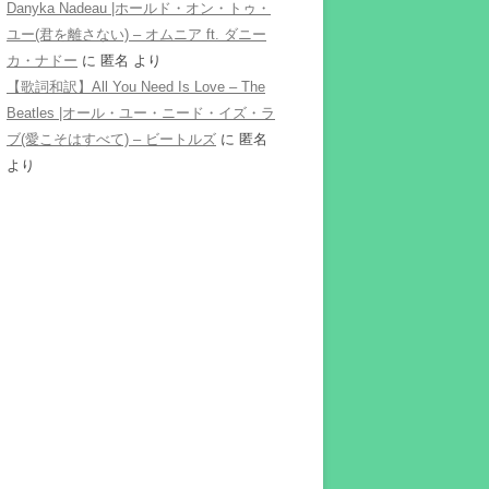
Danyka Nadeau |ホールド・オン・トゥ・
ユー(君を離さない) – オムニア ft. ダニー
カ・ナドー
に
匿名
より
【歌詞和訳】All You Need Is Love – The
Beatles |オール・ユー・ニード・イズ・ラ
ブ(愛こそはすべて) – ビートルズ
に
匿名
より