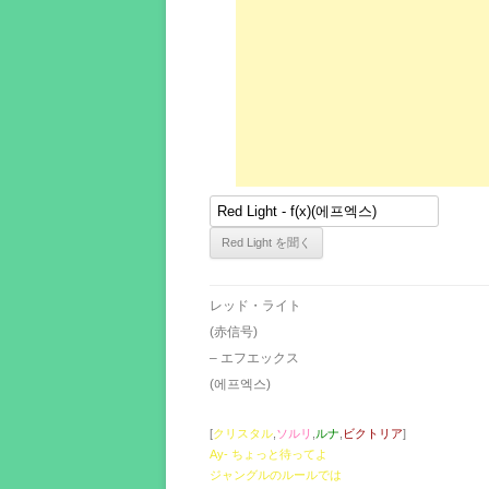
レッド・ライト
(赤信号)
– エフエックス
(에프엑스)
[
クリスタル
,
ソルリ
,
ルナ
,
ビクトリア
]
Ay- ちょっと待ってよ
ジャングルのルールでは