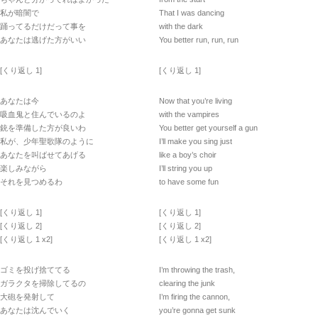
私が暗闇で
That I was dancing
踊ってるだけだって事を
with the dark
あなたは逃げた方がいい
You better run, run, run
[くり返し 1]
[くり返し 1]
あなたは今
Now that you’re living
吸血鬼と住んでいるのよ
with the vampires
銃を準備した方が良いわ
You better get yourself a gun
私が、少年聖歌隊のように
I’ll make you sing just
あなたを叫ばせてあげる
like a boy’s choir
楽しみながら
I’ll string you up
それを見つめるわ
to have some fun
[くり返し 1]
[くり返し 1]
[くり返し 2]
[くり返し 2]
[くり返し 1 x2]
[くり返し 1 x2]
ゴミを投げ捨ててる
I’m throwing the trash,
ガラクタを掃除してるの
clearing the junk
大砲を発射して
I’m firing the cannon,
あなたは沈んでいく
you’re gonna get sunk