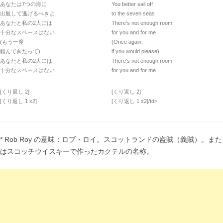
あなたは7つの海に
You better sail off
出航して逃げるべきよ
to the seven seas
あなたと私の2人には
There’s not enough room
十分なスペースはない
for you and for me
(もう一度
(Once again,
頼んできたって)
if you would please)
あなたと私の2人には
There’s not enough room
十分なスペースはない
for you and for me
[くり返し 2]
[くり返し 2]
[くり返し 1 x2]
[くり返し 1 x2]/td>
* Rob Roy の意味：ロブ・ロイ。スコットランドの盗賊（義賊）。また
はスコッチウイスキーで作ったカクテルの名称。