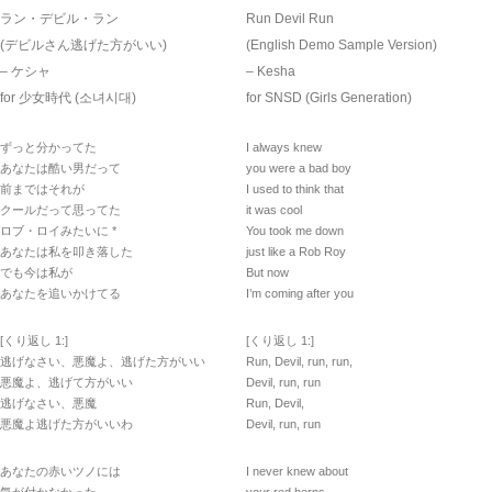
ラン・デビル・ラン
Run Devil Run
(デビルさん逃げた方がいい)
(English Demo Sample Version)
– ケシャ
– Kesha
for 少女時代 (소녀시대)
for SNSD (Girls Generation)
ずっと分かってた
I always knew
あなたは酷い男だって
you were a bad boy
前まではそれが
I used to think that
クールだって思ってた
it was cool
ロブ・ロイみたいに *
You took me down
あなたは私を叩き落した
just like a Rob Roy
でも今は私が
But now
あなたを追いかけてる
I’m coming after you
[くり返し 1:]
[くり返し 1:]
逃げなさい、悪魔よ、逃げた方がいい
Run, Devil, run, run,
悪魔よ、逃げて方がいい
Devil, run, run
逃げなさい、悪魔
Run, Devil,
悪魔よ逃げた方がいいわ
Devil, run, run
あなたの赤いツノには
I never knew about