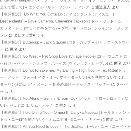
Engelbert Humperdinck|ラブ･ミー･ウィズ･オール・オブ・ユア･ハート(心の
全てで愛して) – エンゲルベルト・フンパーディンク
に
渡邉直人
より
【歌詞和訳】 Do What You Gotta Do (ディセンダント (ディズニー)
Descendants) – Dove Cameron, Cheyenne Jackson | ドゥ・ワット・ユー・
ガッタ・ドゥ (するべき事をする) – ダヴ・キャメロン, シャイアン・ジャク
ソン
に
タピタピ君♥️
より
【歌詞和訳】Buttercup – Jack Stauber |バターカップ – ジャック・ストウバ
ー
に
匿名
より
【歌詞和訳】Go West – Pet Shop Boys (Village People) |ゴー･ウェスト(西
へ行け) – ペット・ショップ・ボーイズ (ヴィレッジ・ピープル)
に
匿名
より
【歌詞和訳】Do not forsake me, My Darling – High Noon – Tex Ritter|ドゥ
ー・ノット・フォーセイク・ミー, マイ・ダーリン(俺を見捨てないでくれ、
ダーリン)邦題:ハイ・ヌーン – 真昼の決闘 – テックス・リッター
に
クーパ
ー
より
【歌詞和訳】Not Alone – Gemini ft. Sam Ock |ノット・アローン(1人じゃな
い) – ジェミニ ft. サム・オック
に
匿名
より
【歌詞和訳】Hold On To You – Omnia ft. Danyka Nadeau |ホールド・オン・
トゥ・ユー(君を離さない) – オムニア ft. ダニーカ・ナドー
に
匿名
より
【歌詞和訳】All You Need Is Love – The Beatles |オール・ユー・ニード・イ