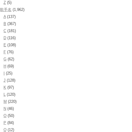
Z
(5)
歌手名
(1,962)
A
(137)
B
(367)
C
(181)
D
(116)
E
(108)
F
(76)
G
(62)
H
(69)
I
(25)
J
(128)
K
(97)
L
(120)
M
(220)
N
(46)
O
(50)
P
(84)
Q
(12)