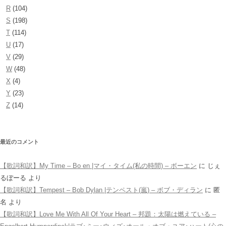
R
(104)
S
(198)
T
(114)
U
(17)
V
(29)
W
(48)
X
(4)
Y
(23)
Z
(14)
最近のコメント
【歌詞和訳】My Time – Bo en |マイ・タイム(私の時間) – ボーエン
に
じぇ
るぼーる
より
【歌詞和訳】Tempest – Bob Dylan |テンペスト(嵐) – ボブ・ディラン
に
匿
名
より
【歌詞和訳】Love Me With All Of Your Heart – 邦題：太陽は燃えている –