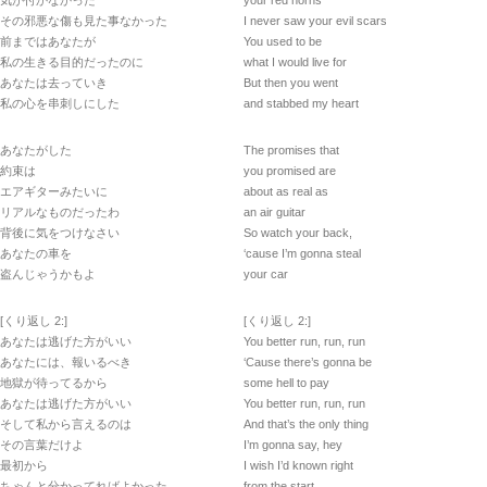
気が付かなかった
your red horns
その邪悪な傷も見た事なかった
I never saw your evil scars
前まではあなたが
You used to be
私の生きる目的だったのに
what I would live for
あなたは去っていき
But then you went
私の心を串刺しにした
and stabbed my heart
あなたがした
The promises that
約束は
you promised are
エアギターみたいに
about as real as
リアルなものだったわ
an air guitar
背後に気をつけなさい
So watch your back,
あなたの車を
‘cause I’m gonna steal
盗んじゃうかもよ
your car
[くり返し 2:]
[くり返し 2:]
あなたは逃げた方がいい
You better run, run, run
あなたには、報いるべき
‘Cause there’s gonna be
地獄が待ってるから
some hell to pay
あなたは逃げた方がいい
You better run, run, run
そして私から言えるのは
And that’s the only thing
その言葉だけよ
I’m gonna say, hey
最初から
I wish I’d known right
ちゃんと分かってればよかった
from the start