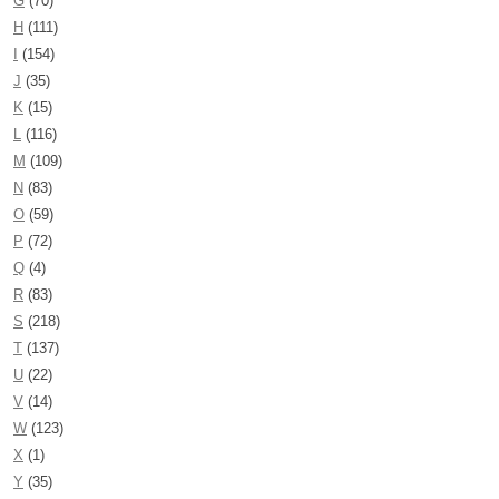
G
(70)
H
(111)
I
(154)
J
(35)
K
(15)
L
(116)
M
(109)
N
(83)
O
(59)
P
(72)
Q
(4)
R
(83)
S
(218)
T
(137)
U
(22)
V
(14)
W
(123)
X
(1)
Y
(35)