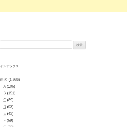
検
索:
インデックス
曲名
(1,986)
A
(106)
B
(151)
C
(89)
D
(93)
E
(43)
F
(69)