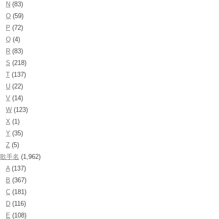
N
(83)
O
(59)
P
(72)
Q
(4)
R
(83)
S
(218)
T
(137)
U
(22)
V
(14)
W
(123)
X
(1)
Y
(35)
Z
(5)
歌手名
(1,962)
A
(137)
B
(367)
C
(181)
D
(116)
E
(108)