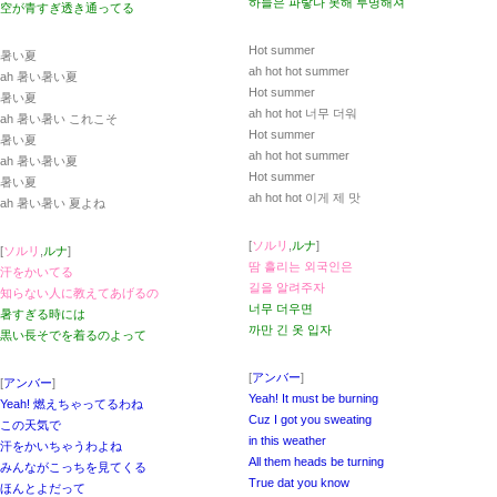
하늘은 파랗다 못해 투명해져
空が青すぎ透き通ってる
Hot summer
暑い夏
ah hot hot summer
ah 暑い暑い夏
Hot summer
暑い夏
ah hot hot 너무 더워
ah 暑い暑い これこそ
Hot summer
暑い夏
ah hot hot summer
ah 暑い暑い夏
Hot summer
暑い夏
ah hot hot 이게 제 맛
ah 暑い暑い 夏よね
[
ソルリ
,
ルナ
]
[
ソルリ
,
ルナ
]
땀 흘리는 외국인은
汗をかいてる
길을 알려주자
知らない人に教えてあげるの
너무 더우면
暑すぎる時には
까만 긴 옷 입자
黒い長そでを着るのよって
[
アンバー
]
[
アンバー
]
Yeah! It must be burning
Yeah! 燃えちゃってるわね
Cuz I got you sweating
この天気で
in this weather
汗をかいちゃうわよね
All them heads be turning
みんながこっちを見てくる
True dat you know
ほんとよだって