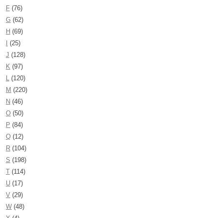
F
(76)
G
(62)
H
(69)
I
(25)
J
(128)
K
(97)
L
(120)
M
(220)
N
(46)
O
(50)
P
(84)
Q
(12)
R
(104)
S
(198)
T
(114)
U
(17)
V
(29)
W
(48)