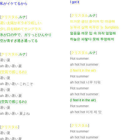
I got it
私がイケてるから
[
クリスタル
,
ルナ
]
[
クリスタル
,
ルナ
]
뜨거운 광선 쏟아져 앗 따끔해
暑い太陽がギラギラ眩しい
눈부셔 살짝 찌푸린 눈 Sunglass
少し目を細めてサングラス
얼음을 깨문 입 속 와작 얼얼해
氷が口の中で、ガリっとひんやり
하늘은 파랗다 못해 투명해져
空が青すぎ透き通ってる
[
クリスタル
,
ルナ
]
[
クリスタル
,
ルナ
]
Hot summer
暑い夏
ah hot hot summer
ah 暑い暑い夏
(I feel it in the air)
(空気で感じるわ)
Hot summer
暑い夏
ah hot hot 너무 더워
ah 暑い暑い これこそ
Hot summer
暑い夏
ah hot hot summer
ah 暑い暑い夏
(I feel it in the air)
(空気で感じるわ)
Hot summer
暑い夏
ah hot hot 이게 제 맛
ah 暑い暑い 夏よね
[
クリスタル
]
[
クリスタル
]
Hot summer
暑い夏
ah hot hot summer
ah 暑い暑い夏