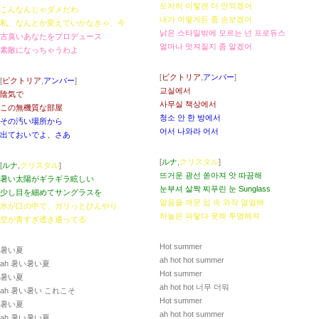
도저히 이렇겐 더 안되겠어
こんなんじゃダメだわ
내가 어떻게든 좀 손보겠어
私、なんとか変えていかなきゃ、今
낡은 스타일밖에 모르는 넌 프로듀스
古臭いあなたをプロデュース
얼마나 멋져질지 좀 알겠어
素敵になっちゃうわよ
[
ビクトリア
,
アンバー
]
[
ビクトリア
,
アンバー
]
교실에서
陰気で
사무실 책상에서
この無機質な部屋
청소 안 한 방에서
その汚い場所から
어서 나와라 어서
出ておいでよ、さあ
[
ルナ
,
クリスタル
]
[
ルナ
,
クリスタル
]
뜨거운 광선 쏟아져 앗 따끔해
暑い太陽がギラギラ眩しい
눈부셔 살짝 찌푸린 눈 Sunglass
少し目を細めてサングラスを
얼음을 깨문 입 속 와작 얼얼해
氷が口の中で、ガリっとひんやり
하늘은 파랗다 못해 투명해져
空が青すぎ透き通ってる
Hot summer
暑い夏
ah hot hot summer
ah 暑い暑い夏
Hot summer
暑い夏
ah hot hot 너무 더워
ah 暑い暑い これこそ
Hot summer
暑い夏
ah hot hot summer
ah 暑い暑い夏