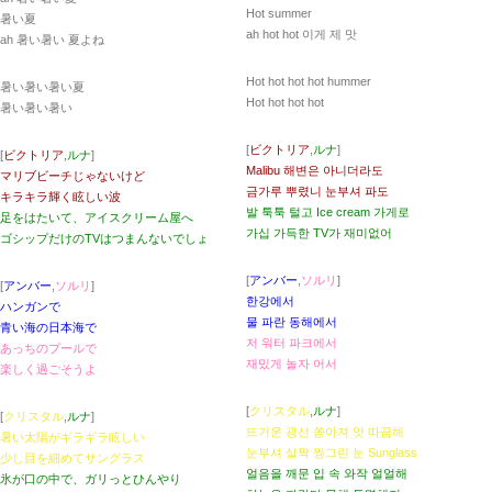
Hot summer
暑い夏
ah hot hot 이게 제 맛
ah 暑い暑い 夏よね
Hot hot hot hot hummer
暑い暑い暑い夏
Hot hot hot hot
暑い暑い暑い
[
ビクトリア
,
ルナ
]
[
ビクトリア
,
ルナ
]
Malibu 해변은 아니더라도
マリブビーチじゃないけど
금가루 뿌렸니 눈부셔 파도
キラキラ輝く眩しい波
발 툭툭 털고 Ice cream 가게로
足をはたいて、アイスクリーム屋へ
가십 가득한 TV가 재미없어
ゴシップだけのTVはつまんないでしょ
[
アンバー
,
ソルリ
]
[
アンバー
,
ソルリ
]
한강에서
ハンガンで
물 파란 동해에서
青い海の日本海で
저 워터 파크에서
あっちのプールで
재밌게 놀자 어서
楽しく過ごそうよ
[
クリスタル
,
ルナ
]
[
クリスタル
,
ルナ
]
뜨거운 광선 쏟아져 앗 따끔해
暑い太陽がギラギラ眩しい
눈부셔 살짝 찡그린 눈 Sunglass
少し目を細めてサングラス
얼음을 깨문 입 속 와작 얼얼해
氷が口の中で、ガリっとひんやり