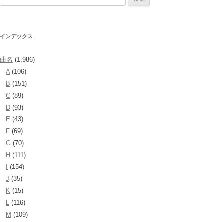
索:
インデックス
曲名
(1,986)
A
(106)
B
(151)
C
(89)
D
(93)
E
(43)
F
(69)
G
(70)
H
(111)
I
(154)
J
(35)
K
(15)
L
(116)
M
(109)