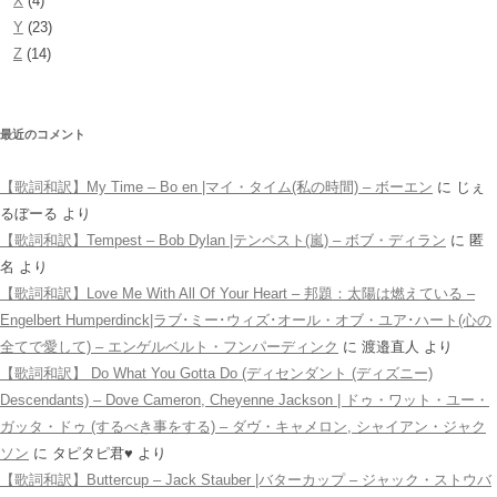
X
(4)
Y
(23)
Z
(14)
最近のコメント
【歌詞和訳】My Time – Bo en |マイ・タイム(私の時間) – ボーエン
に
じぇ
るぼーる
より
【歌詞和訳】Tempest – Bob Dylan |テンペスト(嵐) – ボブ・ディラン
に
匿
名
より
【歌詞和訳】Love Me With All Of Your Heart – 邦題：太陽は燃えている –
Engelbert Humperdinck|ラブ･ミー･ウィズ･オール・オブ・ユア･ハート(心の
全てで愛して) – エンゲルベルト・フンパーディンク
に
渡邉直人
より
【歌詞和訳】 Do What You Gotta Do (ディセンダント (ディズニー)
Descendants) – Dove Cameron, Cheyenne Jackson | ドゥ・ワット・ユー・
ガッタ・ドゥ (するべき事をする) – ダヴ・キャメロン, シャイアン・ジャク
ソン
に
タピタピ君♥️
より
【歌詞和訳】Buttercup – Jack Stauber |バターカップ – ジャック・ストウバ