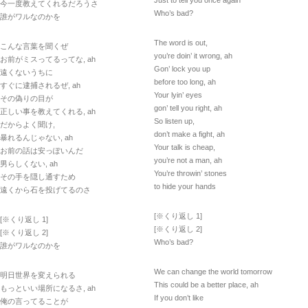
今一度教えてくれるだろうさ
Who’s bad?
誰がワルなのかを
The word is out,
こんな言葉を聞くぜ
you’re doin’ it wrong, ah
お前がミスってるってな, ah
Gon’ lock you up
遠くないうちに
before too long, ah
すぐに逮捕されるぜ, ah
Your lyin’ eyes
その偽りの目が
gon’ tell you right, ah
正しい事を教えてくれる, ah
So listen up,
だからよく聞け,
don’t make a fight, ah
暴れるんじゃない, ah
Your talk is cheap,
お前の話は安っぽいんだ
you’re not a man, ah
男らしくない, ah
You’re throwin’ stones
その手を隠し通すため
to hide your hands
遠くから石を投げてるのさ
[※くり返し 1]
[※くり返し 1]
[※くり返し 2]
[※くり返し 2]
Who’s bad?
誰がワルなのかを
We can change the world tomorrow
明日世界を変えられる
This could be a better place, ah
もっといい場所になるさ, ah
If you don’t like
俺の言ってることが