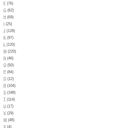
F
(76)
G
(62)
H
(69)
I
(25)
J
(128)
K
(97)
L
(120)
M
(220)
N
(46)
O
(50)
P
(84)
Q
(12)
R
(104)
S
(198)
T
(114)
U
(17)
V
(29)
W
(48)
X
(4)