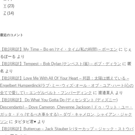
Y
(23)
Z
(14)
最近のコメント
【歌詞和訳】My Time – Bo en |マイ・タイム(私の時間) – ボーエン
に
じぇ
るぼーる
より
【歌詞和訳】Tempest – Bob Dylan |テンペスト(嵐) – ボブ・ディラン
に
匿
名
より
【歌詞和訳】Love Me With All Of Your Heart – 邦題：太陽は燃えている –
Engelbert Humperdinck|ラブ･ミー･ウィズ･オール・オブ・ユア･ハート(心の
全てで愛して) – エンゲルベルト・フンパーディンク
に
渡邉直人
より
【歌詞和訳】 Do What You Gotta Do (ディセンダント (ディズニー)
Descendants) – Dove Cameron, Cheyenne Jackson | ドゥ・ワット・ユー・
ガッタ・ドゥ (するべき事をする) – ダヴ・キャメロン, シャイアン・ジャク
ソン
に
タピタピ君♥️
より
【歌詞和訳】Buttercup – Jack Stauber |バターカップ – ジャック・ストウバ