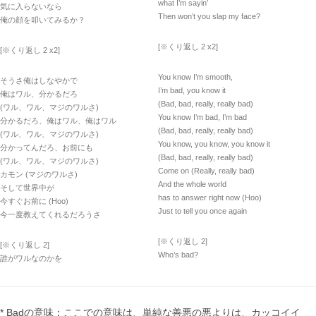
what I’m sayin’
気に入らないなら
Then won’t you slap my face?
俺の顔を叩いてみるか？
[※くり返し 2 x2]
[※くり返し 2 x2]
You know I’m smooth,
そうさ俺はしなやかで
I’m bad, you know it
俺はワル、分かるだろ
(Bad, bad, really, really bad)
(ワル、ワル、マジのワルさ)
You know I’m bad, I’m bad
分かるだろ、俺はワル、俺はワル
(Bad, bad, really, really bad)
(ワル、ワル、マジのワルさ)
You know, you know, you know it
分かってんだろ、お前にも
(Bad, bad, really, really bad)
(ワル、ワル、マジのワルさ)
Come on (Really, really bad)
カモン (マジのワルさ)
And the whole world
そして世界中が
has to answer right now (Hoo)
今すぐお前に (Hoo)
Just to tell you once again
今一度教えてくれるだろうさ
[※くり返し 2]
[※くり返し 2]
Who’s bad?
誰がワルなのかを
* Badの意味：ここでの意味は、単純な善悪の悪よりは、カッコイイ