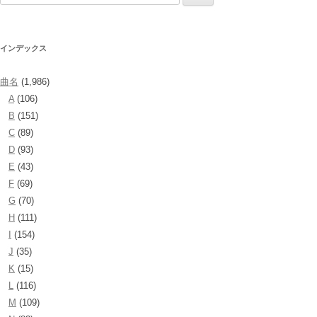
索:
インデックス
曲名
(1,986)
A
(106)
B
(151)
C
(89)
D
(93)
E
(43)
F
(69)
G
(70)
H
(111)
I
(154)
J
(35)
K
(15)
L
(116)
M
(109)