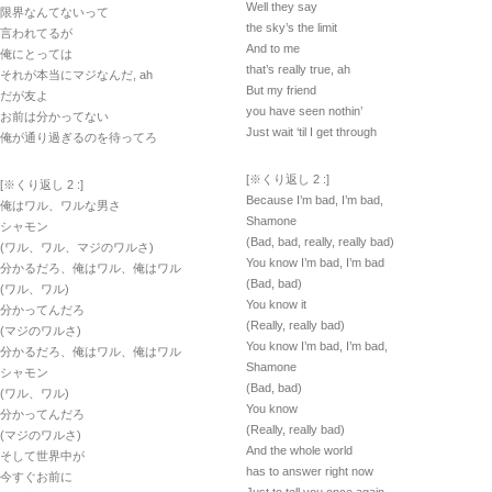
Well they say
限界なんてないって
the sky’s the limit
言われてるが
And to me
俺にとっては
that’s really true, ah
それが本当にマジなんだ, ah
But my friend
だが友よ
you have seen nothin’
お前は分かってない
Just wait ‘til I get through
俺が通り過ぎるのを待ってろ
[※くり返し 2 :]
[※くり返し 2 :]
Because I’m bad, I’m bad,
俺はワル、ワルな男さ
Shamone
シャモン
(Bad, bad, really, really bad)
(ワル、ワル、マジのワルさ)
You know I’m bad, I’m bad
分かるだろ、俺はワル、俺はワル
(Bad, bad)
(ワル、ワル)
You know it
分かってんだろ
(Really, really bad)
(マジのワルさ)
You know I’m bad, I’m bad,
分かるだろ、俺はワル、俺はワル
Shamone
シャモン
(Bad, bad)
(ワル、ワル)
You know
分かってんだろ
(Really, really bad)
(マジのワルさ)
And the whole world
そして世界中が
has to answer right now
今すぐお前に
Just to tell you once again