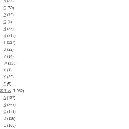
N
(83)
O
(59)
P
(72)
Q
(4)
R
(83)
S
(218)
T
(137)
U
(22)
V
(14)
W
(123)
X
(1)
Y
(35)
Z
(5)
歌手名
(1,962)
A
(137)
B
(367)
C
(181)
D
(116)
E
(108)