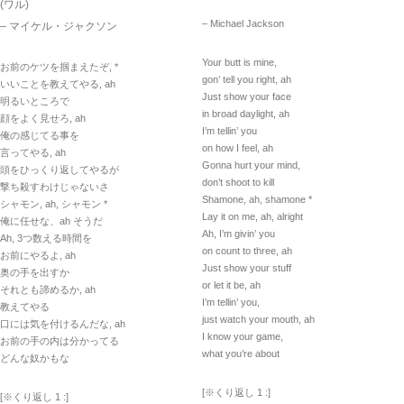
(ワル)
– Michael Jackson
– マイケル・ジャクソン
Your butt is mine,
お前のケツを掴まえたぞ, *
gon’ tell you right, ah
いいことを教えてやる, ah
Just show your face
明るいところで
in broad daylight, ah
顔をよく見せろ, ah
I’m tellin’ you
俺の感じてる事を
on how I feel, ah
言ってやる, ah
Gonna hurt your mind,
頭をひっくり返してやるが
don’t shoot to kill
撃ち殺すわけじゃないさ
Shamone, ah, shamone *
シャモン, ah, シャモン *
Lay it on me, ah, alright
俺に任せな、ah そうだ
Ah, I’m givin’ you
Ah, 3つ数える時間を
on count to three, ah
お前にやるよ, ah
Just show your stuff
奥の手を出すか
or let it be, ah
それとも諦めるか, ah
I’m tellin’ you,
教えてやる
just watch your mouth, ah
口には気を付けるんだな, ah
I know your game,
お前の手の内は分かってる
what you’re about
どんな奴かもな
[※くり返し 1 :]
[※くり返し 1 :]