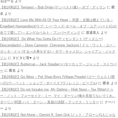
るぼーる
より
【歌詞和訳】Tempest – Bob Dylan |テンペスト(嵐) – ボブ・ディラン
に
匿
名
より
【歌詞和訳】Love Me With All Of Your Heart – 邦題：太陽は燃えている –
Engelbert Humperdinck|ラブ･ミー･ウィズ･オール・オブ・ユア･ハート(心の
全てで愛して) – エンゲルベルト・フンパーディンク
に
渡邉直人
より
【歌詞和訳】 Do What You Gotta Do (ディセンダント (ディズニー)
Descendants) – Dove Cameron, Cheyenne Jackson | ドゥ・ワット・ユー・
ガッタ・ドゥ (するべき事をする) – ダヴ・キャメロン, シャイアン・ジャク
ソン
に
タピタピ君♥️
より
【歌詞和訳】Buttercup – Jack Stauber |バターカップ – ジャック・ストウバ
ー
に
匿名
より
【歌詞和訳】Go West – Pet Shop Boys (Village People) |ゴー･ウェスト(西
へ行け) – ペット・ショップ・ボーイズ (ヴィレッジ・ピープル)
に
匿名
より
【歌詞和訳】Do not forsake me, My Darling – High Noon – Tex Ritter|ドゥ
ー・ノット・フォーセイク・ミー, マイ・ダーリン(俺を見捨てないでくれ、
ダーリン)邦題:ハイ・ヌーン – 真昼の決闘 – テックス・リッター
に
クーパ
ー
より
【歌詞和訳】Not Alone – Gemini ft. Sam Ock |ノット・アローン(1人じゃな