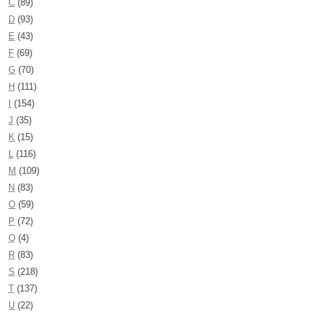
C
(89)
D
(93)
E
(43)
F
(69)
G
(70)
H
(111)
I
(154)
J
(35)
K
(15)
L
(116)
M
(109)
N
(83)
O
(59)
P
(72)
Q
(4)
R
(83)
S
(218)
T
(137)
U
(22)