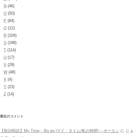
N
(46)
O
(50)
P
(84)
Q
(12)
R
(104)
S
(198)
T
(114)
U
(17)
V
(29)
W
(48)
X
(4)
Y
(23)
Z
(14)
最近のコメント
【歌詞和訳】My Time – Bo en |マイ・タイム(私の時間) – ボーエン
に
じぇ