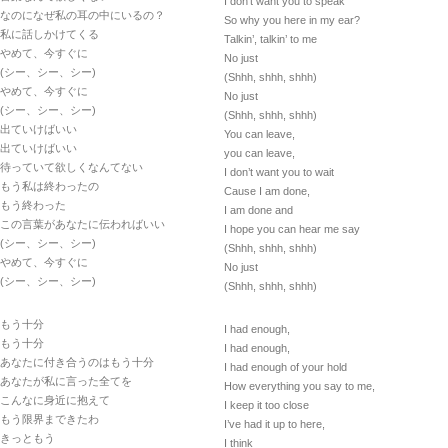
I don’t want you to speak
なのになぜ私の耳の中にいるの？
So why you here in my ear?
私に話しかけてくる
Talkin’, talkin’ to me
やめて、今すぐに
No just
(シー、シー、シー)
(Shhh, shhh, shhh)
やめて、今すぐに
No just
(シー、シー、シー)
(Shhh, shhh, shhh)
出ていけばいい
You can leave,
出ていけばいい
you can leave,
待っていて欲しくなんてない
I don’t want you to wait
もう私は終わったの
Cause I am done,
もう終わった
I am done and
この言葉があなたに伝わればいい
I hope you can hear me say
(シー、シー、シー)
(Shhh, shhh, shhh)
やめて、今すぐに
No just
(シー、シー、シー)
(Shhh, shhh, shhh)
もう十分
I had enough,
もう十分
I had enough,
あなたに付き合うのはもう十分
I had enough of your hold
あなたが私に言った全てを
How everything you say to me,
こんなに身近に抱えて
I keep it too close
もう限界まできたわ
I’ve had it up to here,
きっともう
I think