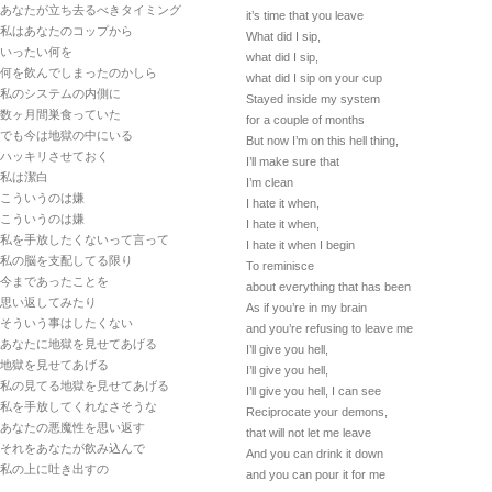
あなたが立ち去るべきタイミング
it’s time that you leave
私はあなたのコップから
What did I sip,
いったい何を
what did I sip,
何を飲んでしまったのかしら
what did I sip on your cup
私のシステムの内側に
Stayed inside my system
数ヶ月間巣食っていた
for a couple of months
でも今は地獄の中にいる
But now I’m on this hell thing,
ハッキリさせておく
I’ll make sure that
私は潔白
I’m clean
こういうのは嫌
I hate it when,
こういうのは嫌
I hate it when,
私を手放したくないって言って
I hate it when I begin
私の脳を支配してる限り
To reminisce
今まであったことを
about everything that has been
思い返してみたり
As if you’re in my brain
そういう事はしたくない
and you’re refusing to leave me
あなたに地獄を見せてあげる
I’ll give you hell,
地獄を見せてあげる
I’ll give you hell,
私の見てる地獄を見せてあげる
I’ll give you hell, I can see
私を手放してくれなさそうな
Reciprocate your demons,
あなたの悪魔性を思い返す
that will not let me leave
それをあなたが飲み込んで
And you can drink it down
私の上に吐き出すの
and you can pour it for me