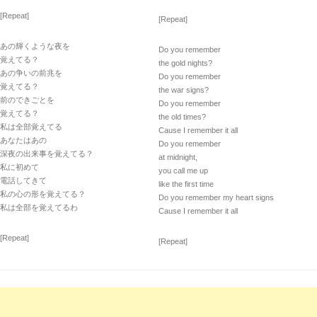
[Repeat]
[Repeat]
あの輝くような夜を
Do you remember
覚えてる？
the gold nights?
あの争いの前兆を
Do you remember
覚えてる？
the war signs?
前のできごとを
Do you remember
覚えてる？
the old times?
私は全部覚えてる
Cause I remember it all
あなたはあの
Do you remember
深夜の出来事を覚えてる？
at midnight,
私に初めて
you call me up
電話してきて
like the first time
私の心の形を覚えてる？
Do you remember my heart signs
私は全部を覚えてるわ
Cause I remember it all
[Repeat]
[Repeat]