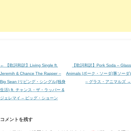
投
←
【歌詞和訳】Living Single ft.
【歌詞和訳】Pork Soda – Glass
稿
Jeremih & Chance The Rapper –
Animals |ポーク・ソーダ(豚ソーダ)
ナ
Big Sean |リビング・シングル(独身
– グラス・アニマルズ
→
ビ
生活) ft. チャンス・ザ・ラッパー &
ゲ
ジェレマイ – ビッグ・ショーン
ー
シ
コメントを残す
ョ
ン