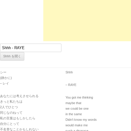
シー
Shhh
(静かに)
– レイ
– RAYE
あなたには考えさせられる
You got me thinking
きっと私たちは
maybe that
2人でひとつ
we could be one
同じなのねって
in the same
私の言葉はもしかしたら
Didn’t know my words
自分にとって
would make me
不名誉なことかもしれない
such a disgrace