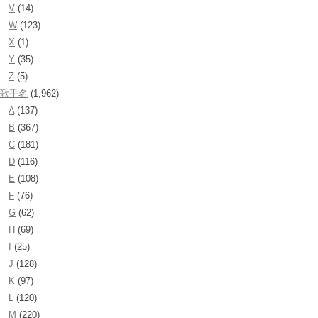
V
(14)
W
(123)
X
(1)
Y
(35)
Z
(5)
歌手名
(1,962)
A
(137)
B
(367)
C
(181)
D
(116)
E
(108)
F
(76)
G
(62)
H
(69)
I
(25)
J
(128)
K
(97)
L
(120)
M
(220)