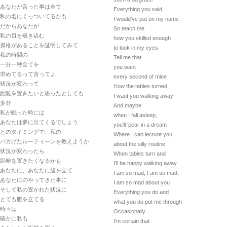
あなたが言った事は全て
Everything you said,
私の名にくっついてるかも
I would’ve put on my name
だからあなたが
So teach me
私の目を覗き込む
how you skilled enough
資格があることを証明してみて
to look in my eyes
私の時間の
Tell me that
一分一秒全てを
you want
求めてるって言ってよ
every second of mine
状況が変わって
How the tables turned,
距離を置きたいと思ったとしても
I want you walking away
多分
And maybe
私が眠った時には
when I fall asleep,
あなたは夢に出てくるでしょう
you’ll ‘pear in a dream
どのタイミングで、私の
Where I can lecture you
バカげたルーティーンを教えようか
about the silly routine
状況が変わったら
When tables turn and
距離を置きたくなるかも
I’ll be happy walking away
あなたに、あなたに腹を立て
I am so mad, I am so mad,
あなたにのやってきた事に
I am so mad about you
そして私の置かれた状況に
Everything you do and
とても腹を立てる
what you do put me through
時々は
Occasionally
確かに私も
I’m certain that