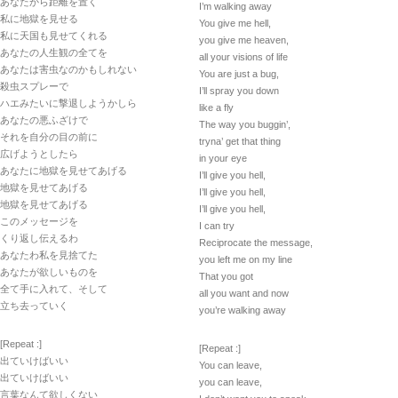
あなたから距離を置く
I’m walking away
私に地獄を見せる
You give me hell,
私に天国も見せてくれる
you give me heaven,
あなたの人生観の全てを
all your visions of life
あなたは害虫なのかもしれない
You are just a bug,
殺虫スプレーで
I’ll spray you down
ハエみたいに撃退しようかしら
like a fly
あなたの悪ふざけで
The way you buggin’,
それを自分の目の前に
tryna’ get that thing
広げようとしたら
in your eye
あなたに地獄を見せてあげる
I’ll give you hell,
地獄を見せてあげる
I’ll give you hell,
地獄を見せてあげる
I’ll give you hell,
このメッセージを
I can try
くり返し伝えるわ
Reciprocate the message,
あなたわ私を見捨てた
you left me on my line
あなたが欲しいものを
That you got
全て手に入れて、そして
all you want and now
立ち去っていく
you’re walking away
[Repeat :]
[Repeat :]
出ていけばいい
You can leave,
出ていけばいい
you can leave,
言葉なんて欲しくない