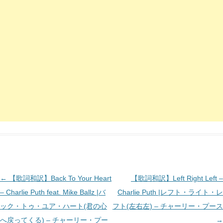
投
←
【歌詞和訳】Back To Your Heart
【歌詞和訳】Left Right Left –
稿
– Charlie Puth feat. Mike Ballz |バ
Charlie Puth |レフト・ライト・レ
ナ
ック・トゥ・ユア・ハート(君の心
フト(左右左) – チャーリー・プース
ビ
へ戻ってくる) – チャーリー・プー
→