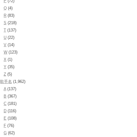
P
(72)
Q
(4)
R
(83)
S
(218)
T
(137)
U
(22)
V
(14)
W
(123)
X
(1)
Y
(35)
Z
(5)
歌手名
(1,962)
A
(137)
B
(367)
C
(181)
D
(116)
E
(108)
F
(76)
G
(62)