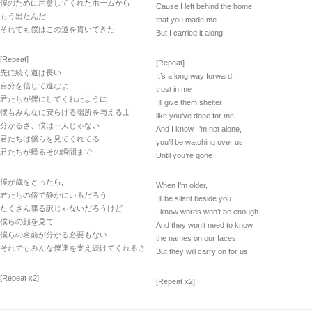
僕のために用意してくれたホームから
Cause I left behind the home
もう出たんだ
that you made me
それでも僕はこの道を貫いてきた
But I carried it along
[Repeat]
[Repeat]
先に続く道は長い
It’s a long way forward,
自分を信じて進むよ
trust in me
君たちが僕にしてくれたように
I’ll give them shelter
僕もみんなに安らげる場所を与えるよ
like you’ve done for me
分かるさ、僕は一人じゃない
And I know, I’m not alone,
君たちは僕らを見てくれてる
you’ll be watching over us
君たちが帰るその瞬間まで
Until you’re gone
僕が歳をとったら,
When I’m older,
君たちの傍で静かにいるだろう
I’ll be silent beside you
たくさん喋る訳じゃないだろうけど
I know words won’t be enough
僕らの顔を見て
And they won’t need to know
僕らの名前が分かる必要もない
the names on our faces
それでもみんな僕達を支え続けてくれるさ
But they will carry on for us
[Repeat x2]
[Repeat x2]