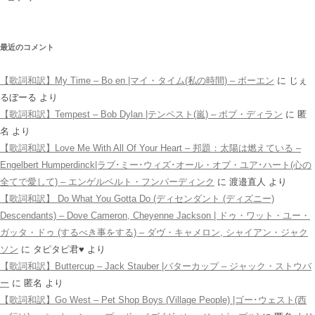
最近のコメント
【歌詞和訳】My Time – Bo en |マイ・タイム(私の時間) – ボーエン
に
じぇ
るぼーる
より
【歌詞和訳】Tempest – Bob Dylan |テンペスト(嵐) – ボブ・ディラン
に
匿
名
より
【歌詞和訳】Love Me With All Of Your Heart – 邦題：太陽は燃えている –
Engelbert Humperdinck|ラブ･ミー･ウィズ･オール・オブ・ユア･ハート(心の
全てで愛して) – エンゲルベルト・フンパーディンク
に
渡邉直人
より
【歌詞和訳】 Do What You Gotta Do (ディセンダント (ディズニー)
Descendants) – Dove Cameron, Cheyenne Jackson | ドゥ・ワット・ユー・
ガッタ・ドゥ (するべき事をする) – ダヴ・キャメロン, シャイアン・ジャク
ソン
に
タピタピ君♥️
より
【歌詞和訳】Buttercup – Jack Stauber |バターカップ – ジャック・ストウバ
ー
に
匿名
より
【歌詞和訳】Go West – Pet Shop Boys (Village People) |ゴー･ウェスト(西