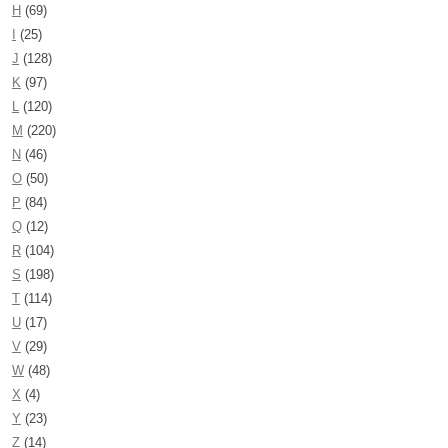
H
(69)
I
(25)
J
(128)
K
(97)
L
(120)
M
(220)
N
(46)
O
(50)
P
(84)
Q
(12)
R
(104)
S
(198)
T
(114)
U
(17)
V
(29)
W
(48)
X
(4)
Y
(23)
Z
(14)