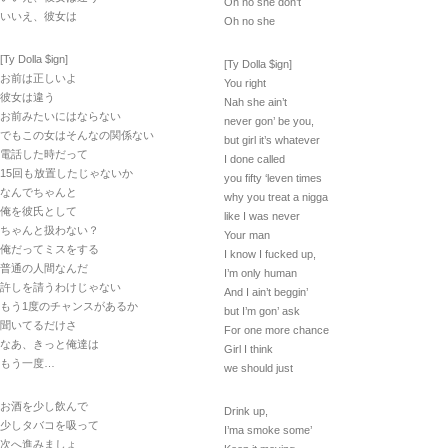
Oh no she don’t
いいえ、彼女は
Oh no she
[Ty Dolla $ign]
[Ty Dolla $ign]
お前は正しいよ
You right
彼女は違う
Nah she ain’t
お前みたいにはならない
never gon’ be you,
でもこの女はそんなの関係ない
but girl it’s whatever
電話した時だって
I done called
15回も放置したじゃないか
you fifty ‘leven times
なんでちゃんと
why you treat a nigga
俺を彼氏として
like I was never
ちゃんと扱わない？
Your man
俺だってミスをする
I know I fucked up,
普通の人間なんだ
I’m only human
許しを請うわけじゃない
And I ain’t beggin’
もう1度のチャンスがあるか
but I’m gon’ ask
聞いてるだけさ
For one more chance
なあ、きっと俺達は
Girl I think
もう一度…
we should just
お酒を少し飲んで
Drink up,
少しタバコを吸って
I’ma smoke some’
次へ進みましょ