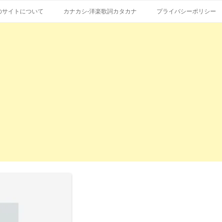
コ
エストも受付。
詞の和訳、英語の意味、読み方
ン
のサイトについて
カナカシ-洋楽歌詞カタカナ
プライバシーポリシー
テ
ン
ツ
へ
ス
キ
ッ
プ