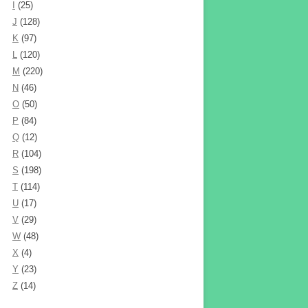
I
(25)
J
(128)
K
(97)
L
(120)
M
(220)
N
(46)
O
(50)
P
(84)
Q
(12)
R
(104)
S
(198)
T
(114)
U
(17)
V
(29)
W
(48)
X
(4)
Y
(23)
Z
(14)