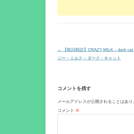
投
←
【歌詞和訳】CRAZY MILK – ​dark ca
稿
ジー・ミルク – ダーク・キャット
ナ
ビ
ゲ
コメントを残す
ー
シ
メールアドレスが公開されることはあり
ョ
コメント
※
ン