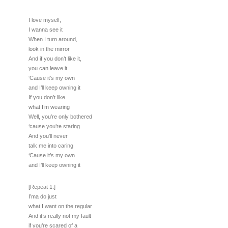
I love myself,
I wanna see it
When I turn around,
look in the mirror
And if you don’t like it,
you can leave it
‘Cause it’s my own
and I’ll keep owning it
If you don’t like
what I’m wearing
Well, you’re only bothered
‘cause you’re staring
And you’ll never
talk me into caring
‘Cause it’s my own
and I’ll keep owning it
[Repeat 1:]
I’ma do just
what I want on the regular
And it’s really not my fault
if you’re scared of a