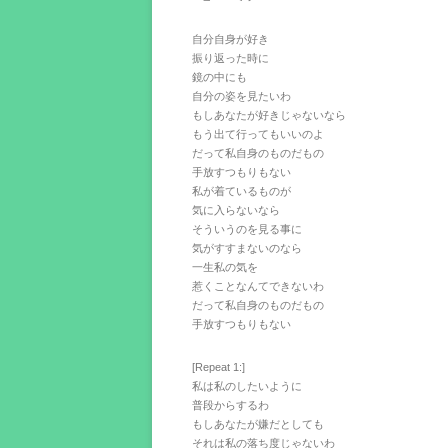
自分自身が好き
振り返った時に
鏡の中にも
自分の姿を見たいわ
もしあなたが好きじゃないなら
もう出て行ってもいいのよ
だって私自身のものだもの
手放すつもりもない
私が着ているものが
気に入らないなら
そういうのを見る事に
気がすすまないのなら
一生私の気を
惹くことなんてできないわ
だって私自身のものだもの
手放すつもりもない
[Repeat 1:]
私は私のしたいように
普段からするわ
もしあなたが嫌だとしても
それは私の落ち度じゃないわ