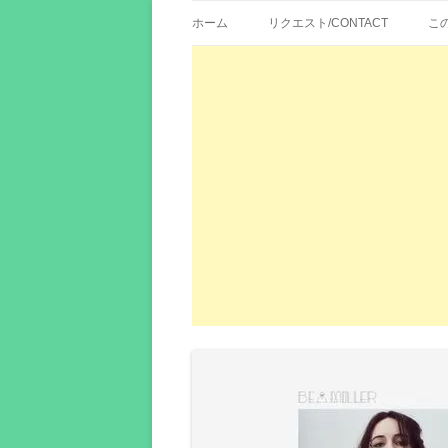
歌詞紹介、映画の主題歌とその和訳。リク
エイカシ | 洋楽歌
ホーム
リクエスト/CONTACT
こ