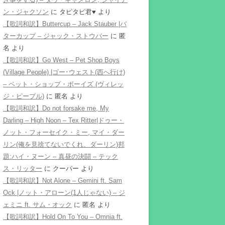
ン・ジャクソン
に
タピタピ君♥️
より
【歌詞和訳】Buttercup – Jack Stauber |バ
ターカップ – ジャック・ストウバー
に
匿
名
より
【歌詞和訳】Go West – Pet Shop Boys
(Village People) |ゴー･ウェスト(西へ行け)
– ペット・ショップ・ボーイズ (ヴィレッ
ジ・ピープル)
に
匿名
より
【歌詞和訳】Do not forsake me, My
Darling – High Noon – Tex Ritter|ドゥー・
ノット・フォーセイク・ミー, マイ・ダー
リン(俺を見捨てないでくれ、ダーリン)邦
題:ハイ・ヌーン – 真昼の決闘 – テック
ス・リッター
に
クーパー
より
【歌詞和訳】Not Alone – Gemini ft. Sam
Ock |ノット・アローン(1人じゃない) – ジ
ェミニ ft. サム・オック
に
匿名
より
【歌詞和訳】Hold On To You – Omnia ft.