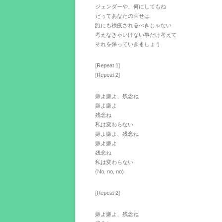
ジェンダーや、何にしてもね
だってあなたの幸せは
誰にも検疫されるべきじゃない
考えなきゃいけない事だけ考えて
それを保っていきましょう
[Repeat 1]
[Repeat 2]
嫌よ嫌よ、残念ね
嫌よ嫌よ
残念ね
私は変わらない
嫌よ嫌よ、残念ね
嫌よ嫌よ
残念ね
私は変わらない
(No, no, no)
[Repeat 2]
嫌よ嫌よ、残念ね