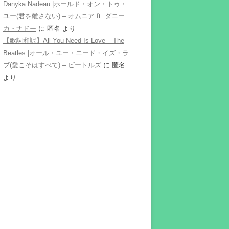
Danyka Nadeau |ホールド・オン・トゥ・
ユー(君を離さない) – オムニア ft. ダニー
カ・ナドー
に
匿名
より
【歌詞和訳】All You Need Is Love – The
Beatles |オール・ユー・ニード・イズ・ラ
ブ(愛こそはすべて) – ビートルズ
に
匿名
より