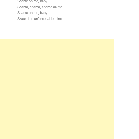
Shame on me, baby
Shame, shame, shame on me
Shame on me, baby
Sweet little unforgettable thing