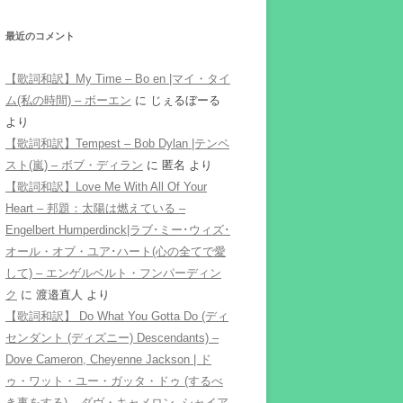
最近のコメント
【歌詞和訳】My Time – Bo en |マイ・タイ
ム(私の時間) – ボーエン
に
じぇるぼーる
より
【歌詞和訳】Tempest – Bob Dylan |テンペ
スト(嵐) – ボブ・ディラン
に
匿名
より
【歌詞和訳】Love Me With All Of Your
Heart – 邦題：太陽は燃えている –
Engelbert Humperdinck|ラブ･ミー･ウィズ･
オール・オブ・ユア･ハート(心の全てで愛
して) – エンゲルベルト・フンパーディン
ク
に
渡邉直人
より
【歌詞和訳】 Do What You Gotta Do (ディ
センダント (ディズニー) Descendants) –
Dove Cameron, Cheyenne Jackson | ド
ゥ・ワット・ユー・ガッタ・ドゥ (するべ
き事をする) – ダヴ・キャメロン, シャイア