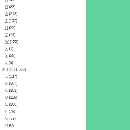
R
(83)
S
(218)
T
(137)
U
(22)
V
(14)
W
(123)
X
(1)
Y
(35)
Z
(5)
歌手名
(1,962)
A
(137)
B
(367)
C
(181)
D
(116)
E
(108)
F
(76)
G
(62)
H
(69)