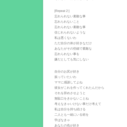
[Repeat 2:]
忘れられない素敵な事
忘れられないこと
忘れられない素敵な事
信じれられないような
私は悪くないわ
ただ自分の体が好きなだけ
あなたがその些細で素敵な
忘れられない事を
嫌だとしても気にしない
自分のお尻が好き
振っていたいわ
ママに感謝してよね
彼女がこれを作ってくれたんだから
それを辞めさせようと
無駄口をきかないことね
考えなきゃいけない事だけ考えて
私は自分を持ち続ける
二人とも一緒にいる術を
学ばなきゃ
あなたの色が好き