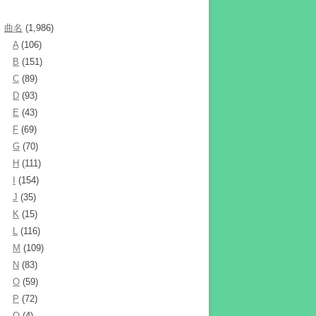
曲名
(1,986)
A
(106)
B
(151)
C
(89)
D
(93)
E
(43)
F
(69)
G
(70)
H
(111)
I
(154)
J
(35)
K
(15)
L
(116)
M
(109)
N
(83)
O
(59)
P
(72)
Q
(4)