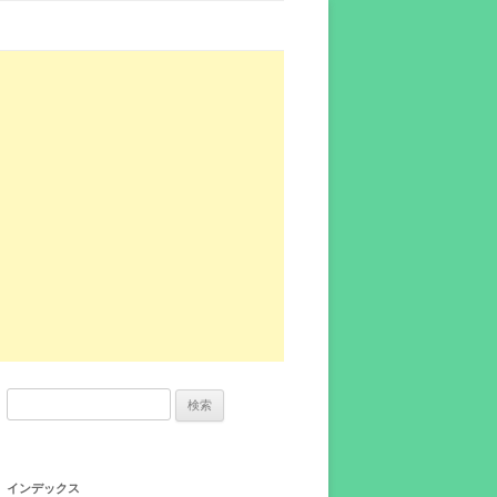
検
索:
インデックス