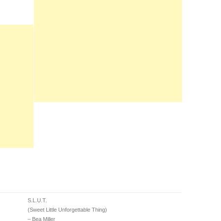
S.L.U.T.
(Sweet Little Unforgettable Thing)
– ​Bea Miller