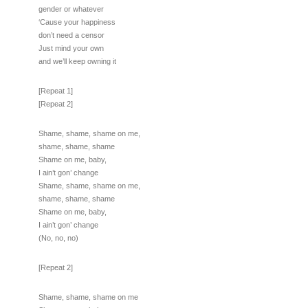
gender or whatever
‘Cause your happiness
don’t need a censor
Just mind your own
and we’ll keep owning it
[Repeat 1]
[Repeat 2]
Shame, shame, shame on me,
shame, shame, shame
Shame on me, baby,
I ain’t gon’ change
Shame, shame, shame on me,
shame, shame, shame
Shame on me, baby,
I ain’t gon’ change
(No, no, no)
[Repeat 2]
Shame, shame, shame on me