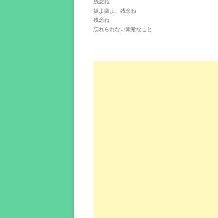
残念ね
嫌よ嫌よ、残念ね
残念ね
忘れられない素敵なこと