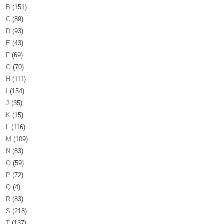
B
(151)
C
(89)
D
(93)
E
(43)
F
(69)
G
(70)
H
(111)
I
(154)
J
(35)
K
(15)
L
(116)
M
(109)
N
(83)
O
(59)
P
(72)
Q
(4)
R
(83)
S
(218)
T
(137)