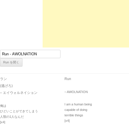
ラン
Run
(逃げろ)
– AWOLNATION
– エイウォルネイション
I am a human being
俺は
capable of doing
ひどいことができてしまう
terrible things
人類の1人なんだ
[x4]
[x4]