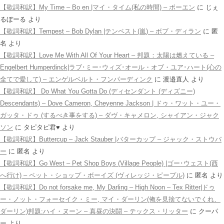
【歌詞和訳】My Time – Bo en |マイ・タイム(私の時間) – ボーエン
に
じぇ
るぼーる
より
【歌詞和訳】Tempest – Bob Dylan |テンペスト(嵐) – ボブ・ディラン
に
匿
名
より
【歌詞和訳】Love Me With All Of Your Heart – 邦題：太陽は燃えている –
Engelbert Humperdinck|ラブ･ミー･ウィズ･オール・オブ・ユア･ハート(心の
全てで愛して) – エンゲルベルト・フンパーディンク
に
渡邉直人
より
【歌詞和訳】 Do What You Gotta Do (ディセンダント (ディズニー)
Descendants) – Dove Cameron, Cheyenne Jackson | ドゥ・ワット・ユー・
ガッタ・ドゥ (するべき事をする) – ダヴ・キャメロン, シャイアン・ジャク
ソン
に
タピタピ君♥️
より
【歌詞和訳】Buttercup – Jack Stauber |バターカップ – ジャック・ストウバ
ー
に
匿名
より
【歌詞和訳】Go West – Pet Shop Boys (Village People) |ゴー･ウェスト(西
へ行け) – ペット・ショップ・ボーイズ (ヴィレッジ・ピープル)
に
匿名
より
【歌詞和訳】Do not forsake me, My Darling – High Noon – Tex Ritter|ドゥ
ー・ノット・フォーセイク・ミー, マイ・ダーリン(俺を見捨てないでくれ、
ダーリン)邦題:ハイ・ヌーン – 真昼の決闘 – テックス・リッター
に
クーパ
ー
より