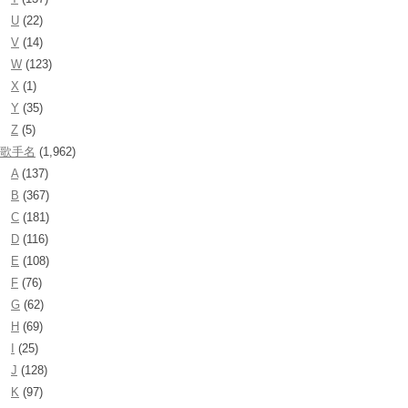
U
(22)
V
(14)
W
(123)
X
(1)
Y
(35)
Z
(5)
歌手名
(1,962)
A
(137)
B
(367)
C
(181)
D
(116)
E
(108)
F
(76)
G
(62)
H
(69)
I
(25)
J
(128)
K
(97)