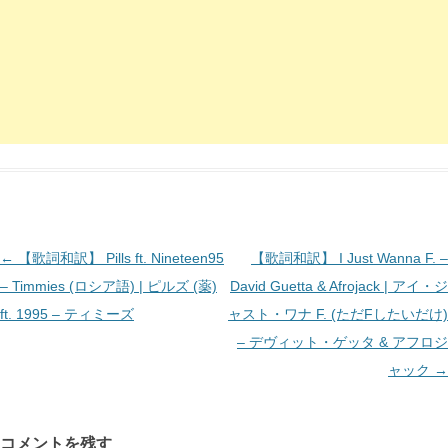
投
←
【歌詞和訳】 Pills ft. Nineteen95
【歌詞和訳】 I Just Wanna F. –
稿
– Timmies (ロシア語) | ピルズ (薬)
David Guetta & Afrojack | アイ・ジ
ナ
ft. 1995 – ティミーズ
ャスト・ワナ F. (ただFしたいだけ)
ビ
– デヴィット・ゲッタ & アフロジ
ゲ
ャック
→
ー
シ
コメントを残す