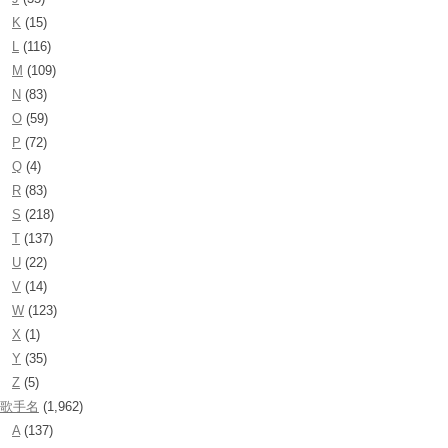
K
(15)
L
(116)
M
(109)
N
(83)
O
(59)
P
(72)
Q
(4)
R
(83)
S
(218)
T
(137)
U
(22)
V
(14)
W
(123)
X
(1)
Y
(35)
Z
(5)
歌手名
(1,962)
A
(137)