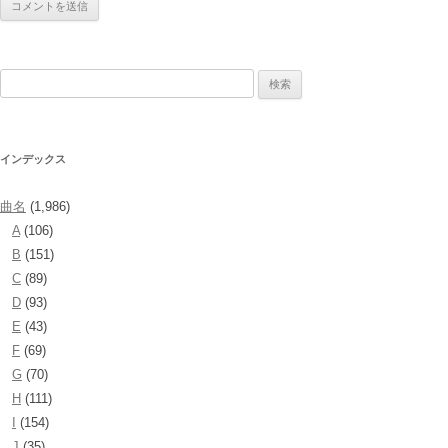
検
索:
インデックス
曲名
(1,986)
A
(106)
B
(151)
C
(89)
D
(93)
E
(43)
F
(69)
G
(70)
H
(111)
I
(154)
J
(35)