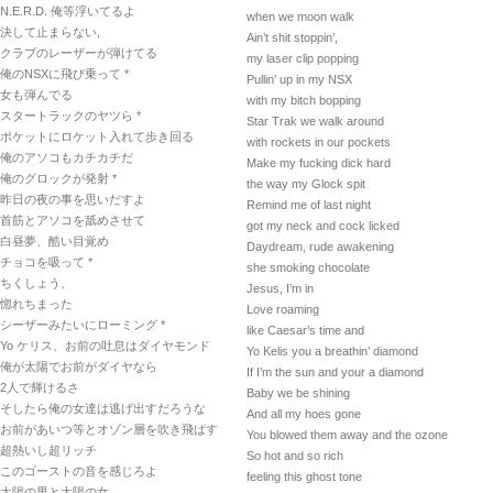
N.E.R.D. 俺等浮いてるよ
when we moon walk
決して止まらない,
Ain’t shit stoppin’,
クラブのレーザーが弾けてる
my laser clip popping
俺のNSXに飛び乗って *
Pullin’ up in my NSX
女も弾んでる
with my bitch bopping
スタートラックのヤツら *
Star Trak we walk around
ポケットにロケット入れて歩き回る
with rockets in our pockets
俺のアソコもカチカチだ
Make my fucking dick hard
俺のグロックが発射 *
the way my Glock spit
昨日の夜の事を思いだすよ
Remind me of last night
首筋とアソコを舐めさせて
got my neck and cock licked
白昼夢、酷い目覚め
Daydream, rude awakening
チョコを吸って *
she smoking chocolate
ちくしょう、
Jesus, I’m in
惚れちまった
Love roaming
シーザーみたいにローミング *
like Caesar’s time and
Yo ケリス、お前の吐息はダイヤモンド
Yo Kelis you a breathin’ diamond
俺が太陽でお前がダイヤなら
If I’m the sun and your a diamond
2人で輝けるさ
Baby we be shining
そしたら俺の女達は逃げ出すだろうな
And all my hoes gone
お前があいつ等とオゾン層を吹き飛ばす
You blowed them away and the ozone
超熱いし超リッチ
So hot and so rich
このゴーストの音を感じろよ
feeling this ghost tone
太陽の男と太陽の女