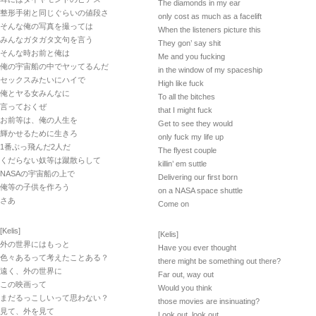
The diamonds in my ear
整形手術と同じぐらいの値段さ
only cost as much as a facelift
そんな俺の写真を撮っては
When the listeners picture this
みんなガタガタ文句を言う
They gon’ say shit
そんな時お前と俺は
Me and you fucking
俺の宇宙船の中でヤッてるんだ
in the window of my spaceship
セックスみたいにハイで
High like fuck
俺とヤる女みんなに
To all the bitches
言っておくぜ
that I might fuck
お前等は、俺の人生を
Get to see they would
輝かせるために生きろ
only fuck my life up
1番ぶっ飛んだ2人だ
The flyest couple
くだらない奴等は蹴散らして
killin’ em suttle
NASAの宇宙船の上で
Delivering our first born
俺等の子供を作ろう
on a NASA space shuttle
さあ
Come on
[Kelis]
[Kelis]
外の世界にはもっと
Have you ever thought
色々あるって考えたことある？
there might be something out there?
遠く、外の世界に
Far out, way out
この映画って
Would you think
まだるっこしいって思わない？
those movies are insinuating?
見て、外を見て
Look out, look out