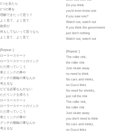
1つを見たら
Do you think
1つの事を
you’d even know one
理解できたって思う？
if you saw one?
よく見て、よく見て
Watch out, watch out
政府が
If you think the government
何もしてないって思うなら
just don’t nothing
よく見て、よく見て
Watch out, watch out
[Repeat :]
[Repeat :]
ローラースケート
The roller rink,
ローラースケートのリンク
the roller rink
ただ滑っていこう
Just skate away
車とミンクの事や
no need to think
グッチの腕輪の事なんか
No cars and minks,
考えるな
no Gucci links
ビビる必要なんかない
No need for shrinks,
ただリンクを滑ろう
just roll the rink
ローラースケート
The roller rink,
ローラースケートのリンク
the roller rink
ただ滑っていこう
Just skate away
車とミンクの事や
you don’t need to think
グッチの腕輪の事なんか
No cars and minks,
考えるな
no Gucci links