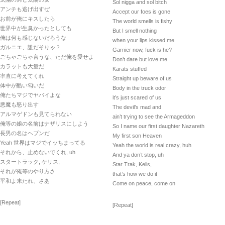
Sol nigga and sol bitch
アンチも逃げ出すぜ
Accept our foes is gone
お前が俺にキスしたら
The world smells is fishy
世界中が生臭かったとしても
But I smell nothing
俺は何も感じないだろうな
when your lips kissed me
ガルニエ、誰だそりゃ？
Garnier now, fuck is he?
ごちゃごちゃ言うな、ただ俺を愛せよ
Don’t dare but love me
カラットも大量だ
Karats stuffed
率直に考えてくれ
Straight up beware of us
体中が酷い匂いだ
Body in the truck odor
俺たちマジでヤバイよな
it’s just scared of us
悪魔も怒り出す
The devil’s mad and
アルマゲドンも見てられない
ain’t trying to see the Armageddon
俺等の娘の名前はナザリスにしよう
So I name our first daughter Nazareth
長男の名はヘブンだ
My first son Heaven
Yeah 世界はマジでイッちまってる
Yeah the world is real crazy, huh
それから、止めないでくれ, uh
And ya don’t stop, uh
スタートラック, ケリス,
Star Trak, Kelis,
それが俺等のやり方さ
that’s how we do it
平和よ来たれ、さあ
Come on peace, come on
[Repeat]
[Repeat]