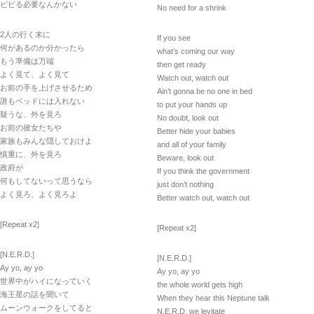
ビビる必要なんかない
No need for a shrink
2人の行く末に
If you see
何があるのか分かったら
what’s coming our way
もう準備は万端
then get ready
よく見て、よく見て
Watch out, watch out
お前の手を上げさせるため
Ain’t gonna be no one in bed
誰もベッドには入れない
to put your hands up
疑うな、外を見ろ
No doubt, look out
お前の彼女たちや
Better hide your babies
家族もみんな隠しておけよ
and all of your family
慎重に、外を見ろ
Beware, look out
政府が
If you think the government
何もしてないって思うなら
just don’t nothing
よく見ろ、よく見ろよ
Better watch out, watch out
[Repeat x2]
[Repeat x2]
[N.E.R.D.]
[N.E.R.D.]
Ay yo, ay yo
Ay yo, ay yo
世界中がハイになっていく
the whole world gets high
海王星の話を聞いて
When they hear this Neptune talk
ムーンウォークをしてると
N.E.R.D. we levitate