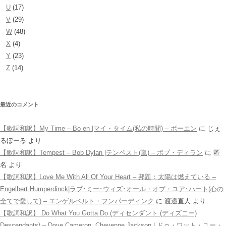
U
(17)
V
(29)
W
(48)
X
(4)
Y
(23)
Z
(14)
最近のコメント
【歌詞和訳】My Time – Bo en |マイ・タイム(私の時間) – ボーエン
に
じぇ
るぼーる
より
【歌詞和訳】Tempest – Bob Dylan |テンペスト(嵐) – ボブ・ディラン
に
匿
名
より
【歌詞和訳】Love Me With All Of Your Heart – 邦題：太陽は燃えている –
Engelbert Humperdinck|ラブ･ミー･ウィズ･オール・オブ・ユア･ハート(心の
全てで愛して) – エンゲルベルト・フンパーディンク
に
渡邉直人
より
【歌詞和訳】 Do What You Gotta Do (ディセンダント (ディズニー)
Descendants) – Dove Cameron, Cheyenne Jackson | ドゥ・ワット・ユー・