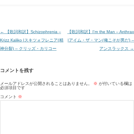
投
←
【歌詞和訳】Schizophrenia –
【歌詞和訳】I’m the Man – Anthrax
稿
Krizz Kaliko |スキツォフレニア(精
|アイム・ザ・マン(俺こそが男だ) –
ナ
神分裂) – クリッズ・カリコー
アンスラックス
→
ビ
ゲ
コメントを残す
ー
シ
メールアドレスが公開されることはありません。
※
が付いている欄は
必須項目です
ョ
コメント
※
ン