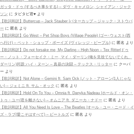
ガッタ・ドゥ (するべき事をする) – ダヴ・キャメロン, シャイアン・ジャク
ソン
に
タピタピ君♥️
より
【歌詞和訳】Buttercup – Jack Stauber |バターカップ – ジャック・ストウバ
ー
に
匿名
より
【歌詞和訳】Go West – Pet Shop Boys (Village People) |ゴー･ウェスト(西
へ行け) – ペット・ショップ・ボーイズ (ヴィレッジ・ピープル)
に
匿名
より
【歌詞和訳】Do not forsake me, My Darling – High Noon – Tex Ritter|ドゥ
ー・ノット・フォーセイク・ミー, マイ・ダーリン(俺を見捨てないでくれ、
ダーリン)邦題:ハイ・ヌーン – 真昼の決闘 – テックス・リッター
に
クーパ
ー
より
【歌詞和訳】Not Alone – Gemini ft. Sam Ock |ノット・アローン(1人じゃな
い) – ジェミニ ft. サム・オック
に
匿名
より
【歌詞和訳】Hold On To You – Omnia ft. Danyka Nadeau |ホールド・オン・
トゥ・ユー(君を離さない) – オムニア ft. ダニーカ・ナドー
に
匿名
より
【歌詞和訳】All You Need Is Love – The Beatles |オール・ユー・ニード・イ
ズ・ラブ(愛こそはすべて) – ビートルズ
に
匿名
より