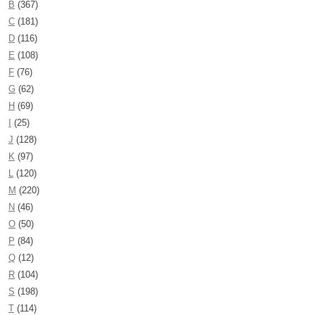
B
(367)
C
(181)
D
(116)
E
(108)
F
(76)
G
(62)
H
(69)
I
(25)
J
(128)
K
(97)
L
(120)
M
(220)
N
(46)
O
(50)
P
(84)
Q
(12)
R
(104)
S
(198)
T
(114)