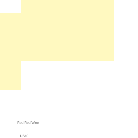
Red Red Wine
– UB40