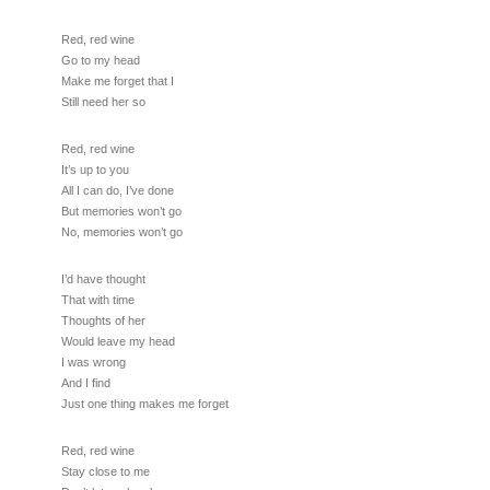
Red, red wine
Go to my head
Make me forget that I
Still need her so
Red, red wine
It’s up to you
All I can do, I’ve done
But memories won’t go
No, memories won’t go
I’d have thought
That with time
Thoughts of her
Would leave my head
I was wrong
And I find
Just one thing makes me forget
Red, red wine
Stay close to me