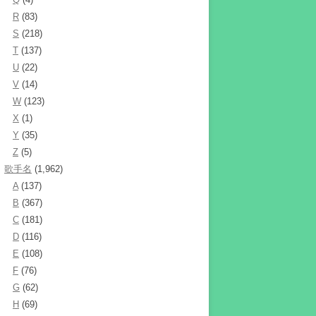
R
(83)
S
(218)
T
(137)
U
(22)
V
(14)
W
(123)
X
(1)
Y
(35)
Z
(5)
歌手名
(1,962)
A
(137)
B
(367)
C
(181)
D
(116)
E
(108)
F
(76)
G
(62)
H
(69)