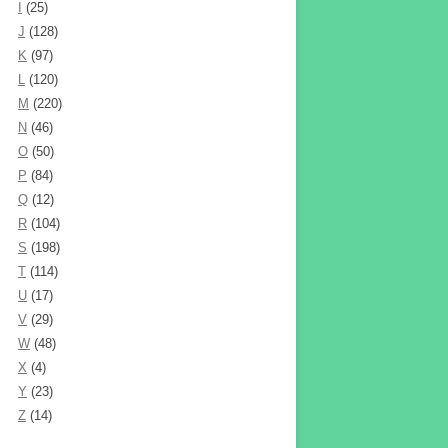
I
(25)
J
(128)
K
(97)
L
(120)
M
(220)
N
(46)
O
(50)
P
(84)
Q
(12)
R
(104)
S
(198)
T
(114)
U
(17)
V
(29)
W
(48)
X
(4)
Y
(23)
Z
(14)