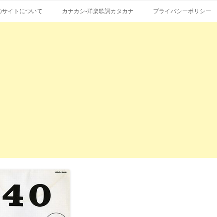
コ
エストも受付。
詞の和訳、英語の意味、読み方
ン
のサイトについて
カナカシ-洋楽歌詞カタカナ
プライバシーポリシー
テ
ン
ツ
へ
ス
キ
ッ
プ