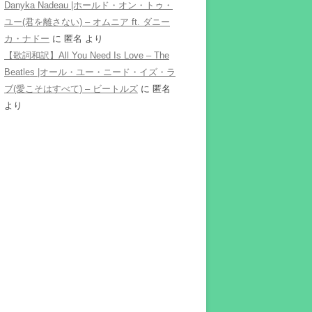
Danyka Nadeau |ホールド・オン・トゥ・
ユー(君を離さない) – オムニア ft. ダニー
カ・ナドー
に
匿名
より
【歌詞和訳】All You Need Is Love – The
Beatles |オール・ユー・ニード・イズ・ラ
ブ(愛こそはすべて) – ビートルズ
に
匿名
より