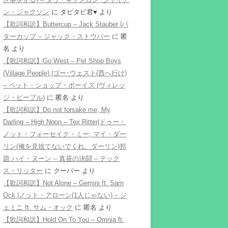
ン・ジャクソン
に
タピタピ君♥️
より
【歌詞和訳】Buttercup – Jack Stauber |バ
ターカップ – ジャック・ストウバー
に
匿
名
より
【歌詞和訳】Go West – Pet Shop Boys
(Village People) |ゴー･ウェスト(西へ行け)
– ペット・ショップ・ボーイズ (ヴィレッ
ジ・ピープル)
に
匿名
より
【歌詞和訳】Do not forsake me, My
Darling – High Noon – Tex Ritter|ドゥー・
ノット・フォーセイク・ミー, マイ・ダー
リン(俺を見捨てないでくれ、ダーリン)邦
題:ハイ・ヌーン – 真昼の決闘 – テック
ス・リッター
に
クーパー
より
【歌詞和訳】Not Alone – Gemini ft. Sam
Ock |ノット・アローン(1人じゃない) – ジ
ェミニ ft. サム・オック
に
匿名
より
【歌詞和訳】Hold On To You – Omnia ft.