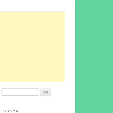
検
索:
インデックス