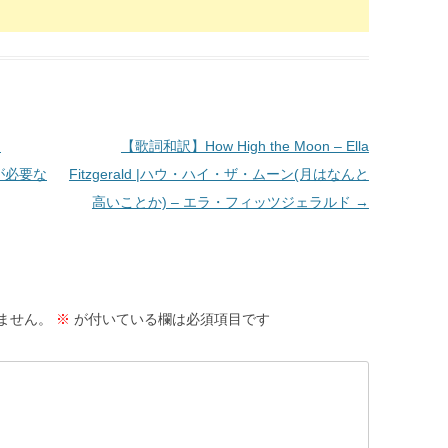
n
【歌詞和訳】How High the Moon – Ella
僕が必要な
Fitzgerald |ハウ・ハイ・ザ・ムーン(月はなんと
高いことか) – エラ・フィッツジェラルド
→
ません。
※
が付いている欄は必須項目です