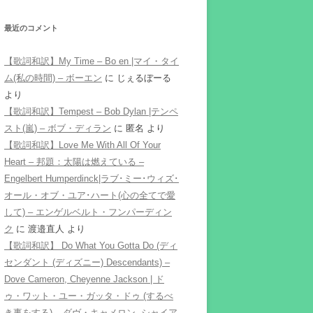
最近のコメント
【歌詞和訳】My Time – Bo en |マイ・タイ
ム(私の時間) – ボーエン
に
じぇるぼーる
より
【歌詞和訳】Tempest – Bob Dylan |テンペ
スト(嵐) – ボブ・ディラン
に
匿名
より
【歌詞和訳】Love Me With All Of Your
Heart – 邦題：太陽は燃えている –
Engelbert Humperdinck|ラブ･ミー･ウィズ･
オール・オブ・ユア･ハート(心の全てで愛
して) – エンゲルベルト・フンパーディン
ク
に
渡邉直人
より
【歌詞和訳】 Do What You Gotta Do (ディ
センダント (ディズニー) Descendants) –
Dove Cameron, Cheyenne Jackson | ド
ゥ・ワット・ユー・ガッタ・ドゥ (するべ
き事をする) – ダヴ・キャメロン, シャイア