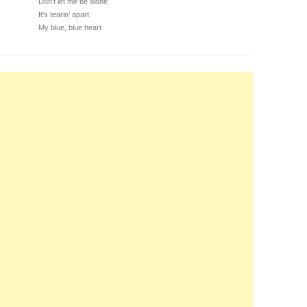
Don’t let me be alone
It’s tearin’ apart
My blue, blue heart