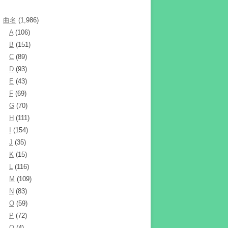
曲名
(1,986)
A
(106)
B
(151)
C
(89)
D
(93)
E
(43)
F
(69)
G
(70)
H
(111)
I
(154)
J
(35)
K
(15)
L
(116)
M
(109)
N
(83)
O
(59)
P
(72)
Q
(4)