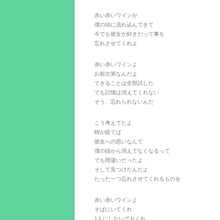
赤い赤いワインが
僕の頭に流れ込んできて
今でも彼女が好きだって事を
忘れさせてくれよ
赤い赤いワインよ
お前次第なんだよ
できることは全部試した
でも記憶は消えてくれない
そう、忘れられないんだ
こう考えてたよ
時が経てば
彼女への思いなんて
僕の頭から消えてなくなるって
でも間違いだったよ
そして見つけたんだよ
たった一つ忘れさせてくれるものを
赤い赤いワインよ
そばにいてくれ
1人にしないでおくれ