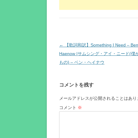
投
←
【歌詞和訳】Something I Need – Be
稿
Haenow |サムシング・アイ・ニード(
ナ
もの) – ベン・ヘイナウ
ビ
ゲ
コメントを残す
ー
シ
メールアドレスが公開されることはあり
ョ
コメント
※
ン