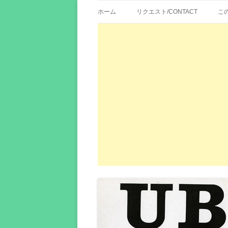
歌詞紹介、映画の主題歌とその和訳。リク
エイカシ | 洋楽歌
ホーム
リクエスト/CONTACT
こ