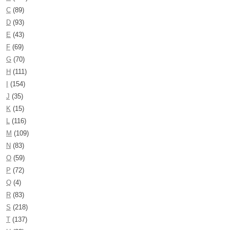
C
(89)
D
(93)
E
(43)
F
(69)
G
(70)
H
(111)
I
(154)
J
(35)
K
(15)
L
(116)
M
(109)
N
(83)
O
(59)
P
(72)
Q
(4)
R
(83)
S
(218)
T
(137)