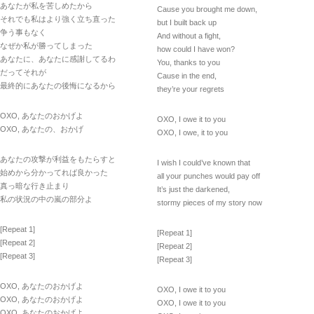
あなたが私を苦しめたから
Cause you brought me down,
それでも私はより強く立ち直った
but I built back up
争う事もなく
And without a fight,
なぜか私が勝ってしまった
how could I have won?
あなたに、あなたに感謝してるわ
You, thanks to you
だってそれが
Cause in the end,
最終的にあなたの後悔になるから
they’re your regrets
OXO, あなたのおかげよ
OXO, I owe it to you
OXO, あなたの、おかげ
OXO, I owe, it to you
あなたの攻撃が利益をもたらすと
I wish I could’ve known that
始めから分かってれば良かった
all your punches would pay off
真っ暗な行き止まり
It’s just the darkened,
私の状況の中の嵐の部分よ
stormy pieces of my story now
[Repeat 1]
[Repeat 1]
[Repeat 2]
[Repeat 2]
[Repeat 3]
[Repeat 3]
OXO, あなたのおかげよ
OXO, I owe it to you
OXO, あなたのおかげよ
OXO, I owe it to you
OXO, あなたのおかげよ