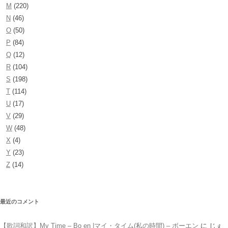
M
(220)
N
(46)
O
(50)
P
(84)
Q
(12)
R
(104)
S
(198)
T
(114)
U
(17)
V
(29)
W
(48)
X
(4)
Y
(23)
Z
(14)
最近のコメント
【歌詞和訳】My Time – Bo en |マイ・タイム(私の時間) – ボーエン
に
じぇ