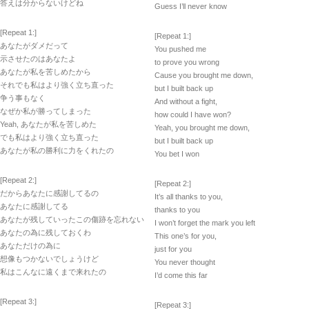
答えは分からないけどね
Guess I’ll never know
[Repeat 1:]
[Repeat 1:]
あなたがダメだって
You pushed me
示させたのはあなたよ
to prove you wrong
あなたが私を苦しめたから
Cause you brought me down,
それでも私はより強く立ち直った
but I built back up
争う事もなく
And without a fight,
なぜか私が勝ってしまった
how could I have won?
Yeah, あなたが私を苦しめた
Yeah, you brought me down,
でも私はより強く立ち直った
but I built back up
あなたが私の勝利に力をくれたの
You bet I won
[Repeat 2:]
[Repeat 2:]
だからあなたに感謝してるの
It’s all thanks to you,
あなたに感謝してる
thanks to you
あなたが残していったこの傷跡を忘れない
I won’t forget the mark you left
あなたの為に残しておくわ
This one’s for you,
あなただけの為に
just for you
想像もつかないでしょうけど
You never thought
私はこんなに遠くまで来れたの
I’d come this far
[Repeat 3:]
[Repeat 3:]