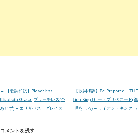
投
←
【歌詞和訳】Bleachless –
【歌詞和訳】Be Prepared – THE
稿
Elizabeth Grace |ブリーチレス(色
Lion King |ビー・プリペアード(準
ナ
あせず) – エリザベス・グレイス
備をしろ) – ライオン・キング
→
ビ
ゲ
コメントを残す
ー