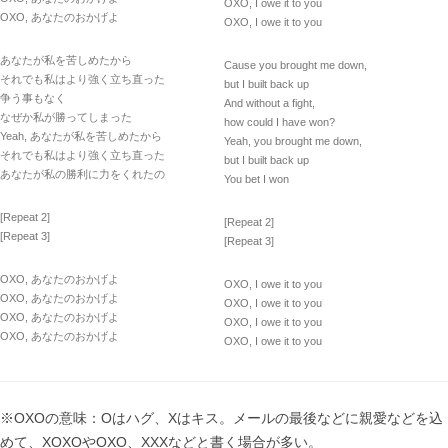
OXO, I owe it to you
OXO, あなたのおかげよ
OXO, I owe it to you
あなたが私を苦しめたから
Cause you brought me down,
それでも私はより強く立ち直った
but I built back up
争う事もなく
And without a fight,
なぜか私が勝ってしまった
how could I have won?
Yeah, あなたが私を苦しめたから
Yeah, you brought me down,
それでも私はより強く立ち直った
but I built back up
あなたが私の勝利に力をくれたの
You bet I won
[Repeat 2]
[Repeat 2]
[Repeat 3]
[Repeat 3]
OXO, あなたのおかげよ
OXO, I owe it to you
OXO, あなたのおかげよ
OXO, I owe it to you
OXO, あなたのおかげよ
OXO, I owe it to you
OXO, あなたのおかげよ
OXO, I owe it to you
※OXOの意味：Oはハグ、Xはキス。メールの最後などに親愛などを込
めて、XOXOやOXO、XXXなどと書く場合が多い。