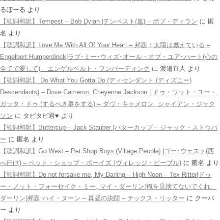
るぼーる
より
【歌詞和訳】Tempest – Bob Dylan |テンペスト(嵐) – ボブ・ディラン
に
匿
名
より
【歌詞和訳】Love Me With All Of Your Heart – 邦題：太陽は燃えている –
Engelbert Humperdinck|ラブ･ミー･ウィズ･オール・オブ・ユア･ハート(心の
全てで愛して) – エンゲルベルト・フンパーディンク
に
渡邉直人
より
【歌詞和訳】 Do What You Gotta Do (ディセンダント (ディズニー)
Descendants) – Dove Cameron, Cheyenne Jackson | ドゥ・ワット・ユー・
ガッタ・ドゥ (するべき事をする) – ダヴ・キャメロン, シャイアン・ジャク
ソン
に
タピタピ君♥️
より
【歌詞和訳】Buttercup – Jack Stauber |バターカップ – ジャック・ストウバ
ー
に
匿名
より
【歌詞和訳】Go West – Pet Shop Boys (Village People) |ゴー･ウェスト(西
へ行け) – ペット・ショップ・ボーイズ (ヴィレッジ・ピープル)
に
匿名
より
【歌詞和訳】Do not forsake me, My Darling – High Noon – Tex Ritter|ドゥ
ー・ノット・フォーセイク・ミー, マイ・ダーリン(俺を見捨てないでくれ、
ダーリン)邦題:ハイ・ヌーン – 真昼の決闘 – テックス・リッター
に
クーパ
ー
より