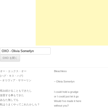
オー・エックス・オー
Bleachless
(ハグ・キス・ハグ)
– オリヴィア・サマーリン
– Olivia Somerlyn
恨み続けることもできたし
I could hold a grudge
放置する事もできた
or I could just let it go
あなた無しでも
Would I’ve made it here
私はうまくやってこれたかしら？
without you?