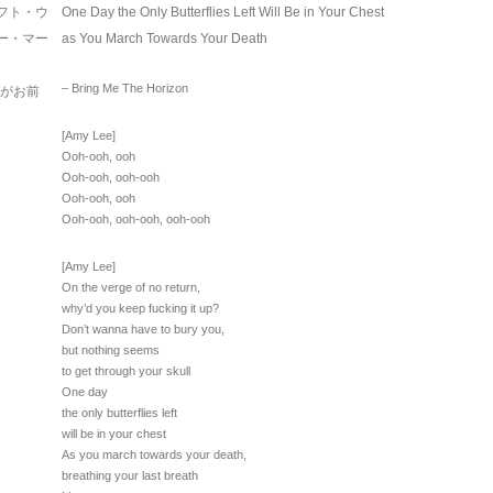
フト・ウ
One Day the Only Butterflies Left Will Be in Your Chest
ー・マー
as You March Towards Your Death
– Bring Me The Horizon
けがお前
[Amy Lee]
Ooh-ooh, ooh
Ooh-ooh, ooh-ooh
Ooh-ooh, ooh
Ooh-ooh, ooh-ooh, ooh-ooh
[Amy Lee]
On the verge of no return,
why’d you keep fucking it up?
Don’t wanna have to bury you,
but nothing seems
to get through your skull
One day
the only butterflies left
will be in your chest
As you march towards your death,
breathing your last breath