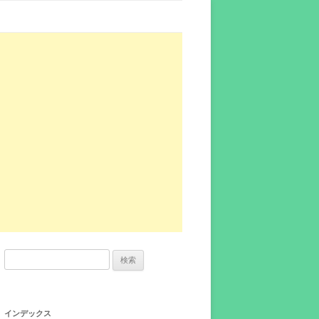
検
索:
インデックス