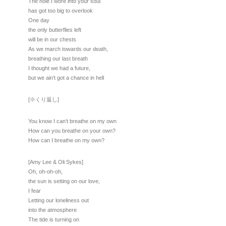
The hole I wore into your soul
has got too big to overlook
One day
the only butterflies left
will be in our chests
As we march towards our death,
breathing our last breath
I thought we had a future,
but we ain’t got a chance in hell
[※くり返し]
You know I can’t breathe on my own
How can you breathe on your own?
How can I breathe on my own?
[Amy Lee & Oli Sykes]
Oh, oh-oh-oh,
the sun is setting on our love,
I fear
Letting our loneliness out
into the atmosphere
The tide is turning on