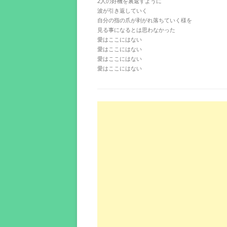
2人の好機を裏返すように
波が引き返していく
自分の指の爪が剥がれ落ちていく様を
見る事になるとは思わなかった
愛はここにはない
愛はここにはない
愛はここにはない
愛はここにはない