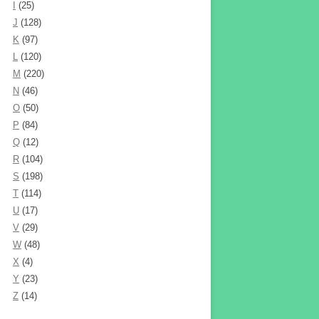
I
(25)
J
(128)
K
(97)
L
(120)
M
(220)
N
(46)
O
(50)
P
(84)
Q
(12)
R
(104)
S
(198)
T
(114)
U
(17)
V
(29)
W
(48)
X
(4)
Y
(23)
Z
(14)