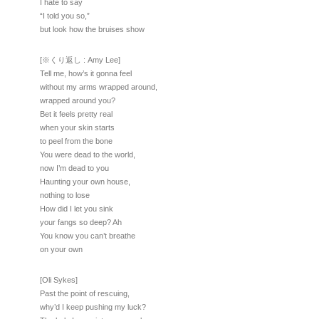
I hate to say
“I told you so,”
but look how the bruises show
[※くり返し : Amy Lee]
Tell me, how’s it gonna feel
without my arms wrapped around,
wrapped around you?
Bet it feels pretty real
when your skin starts
to peel from the bone
You were dead to the world,
now I’m dead to you
Haunting your own house,
nothing to lose
How did I let you sink
your fangs so deep? Ah
You know you can’t breathe
on your own
[Oli Sykes]
Past the point of rescuing,
why’d I keep pushing my luck?