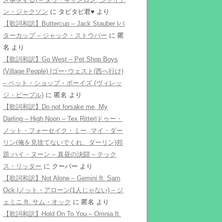
ン・ジャクソン
に
タピタピ君♥️
より
【歌詞和訳】Buttercup – Jack Stauber |バ
ターカップ – ジャック・ストウバー
に
匿
名
より
【歌詞和訳】Go West – Pet Shop Boys
(Village People) |ゴー･ウェスト(西へ行け)
– ペット・ショップ・ボーイズ (ヴィレッ
ジ・ピープル)
に
匿名
より
【歌詞和訳】Do not forsake me, My
Darling – High Noon – Tex Ritter|ドゥー・
ノット・フォーセイク・ミー, マイ・ダー
リン(俺を見捨てないでくれ、ダーリン)邦
題:ハイ・ヌーン – 真昼の決闘 – テック
ス・リッター
に
クーパー
より
【歌詞和訳】Not Alone – Gemini ft. Sam
Ock |ノット・アローン(1人じゃない) – ジ
ェミニ ft. サム・オック
に
匿名
より
【歌詞和訳】Hold On To You – Omnia ft.