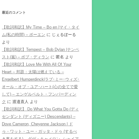
最近のコメント
【歌詞和訳】My Time – Bo en |マイ・タイ
ム(私の時間) – ボーエン
に
じぇるぼーる
より
【歌詞和訳】Tempest – Bob Dylan |テンペ
スト(嵐) – ボブ・ディラン
に
匿名
より
【歌詞和訳】Love Me With All Of Your
Heart – 邦題：太陽は燃えている –
Engelbert Humperdinck|ラブ･ミー･ウィズ･
オール・オブ・ユア･ハート(心の全てで愛
して) – エンゲルベルト・フンパーディン
ク
に
渡邉直人
より
【歌詞和訳】 Do What You Gotta Do (ディ
センダント (ディズニー) Descendants) –
Dove Cameron, Cheyenne Jackson | ド
ゥ・ワット・ユー・ガッタ・ドゥ (するべ
き事をする) – ダヴ・キャメロン, シャイア