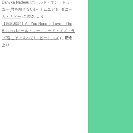
Danyka Nadeau |ホールド・オン・トゥ・
ユー(君を離さない) – オムニア ft. ダニー
カ・ナドー
に
匿名
より
【歌詞和訳】All You Need Is Love – The
Beatles |オール・ユー・ニード・イズ・ラ
ブ(愛こそはすべて) – ビートルズ
に
匿名
より