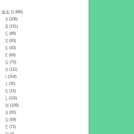
曲名
(1,986)
A
(106)
B
(151)
C
(89)
D
(93)
E
(43)
F
(69)
G
(70)
H
(111)
I
(154)
J
(35)
K
(15)
L
(116)
M
(109)
N
(83)
O
(59)
P
(72)
Q
(4)