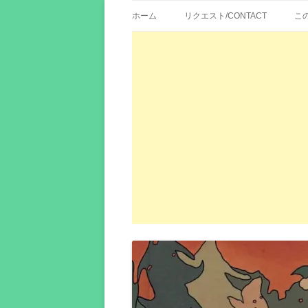
歌詞紹介、映画の主題歌とその和訳。リク
エイカシ | 洋楽歌
ホーム
リクエスト/CONTACT
こ