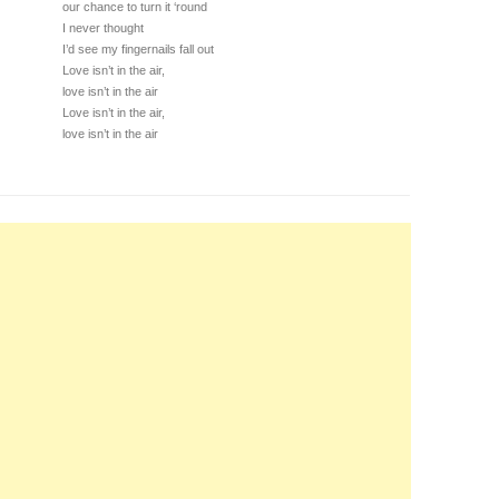
our chance to turn it ‘round
I never thought
I’d see my fingernails fall out
Love isn’t in the air,
love isn’t in the air
Love isn’t in the air,
love isn’t in the air