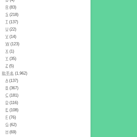
R
(83)
S
(218)
T
(137)
U
(22)
V
(14)
W
(123)
X
(1)
Y
(35)
Z
(5)
歌手名
(1,962)
A
(137)
B
(367)
C
(181)
D
(116)
E
(108)
F
(76)
G
(62)
H
(69)