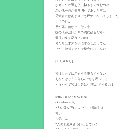
なぜ自分の運を使い切るまで進むのか
君の魂を俺が擦り切ってあいた穴は
見渡すにはあまりにも巨大になってしまった
いつの日か
君が死に向かって行く中
蝶の痕跡だけがその胸に残るだろう
最後の息を吸うその時に
俺たちは未来を手にすると思ってた
だが、地獄でそんな機会はないんだ
[※くり返し]
私は自分では息をする事もできない
あなたはどう自分1人で息を吸ってる？
どうやって私は自分1人で息ができるの？
[Amy Lee & Oli Sykes]
Oh, oh-oh-oh,
2人の愛を照らしながら太陽は沈む
怖い
大気中に
2人の孤独をさらけ出していく