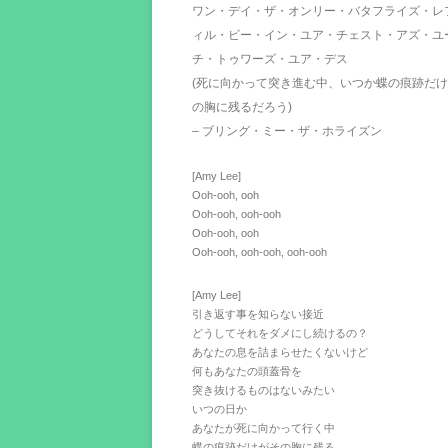
ワン・デイ・ザ・オンリー・バタフライズ・レ
ィル・ビー・イン・ユア・チェスト・アズ・ユ
チ・トゥワーズ・ユア・デス
(死に向かって突き進む中、いつか蝶の痕跡だ
の胸に残るだろう)
– ブリング・ミー・ザ・ホライズン
[Amy Lee]
Ooh-ooh, ooh
Ooh-ooh, ooh-ooh
Ooh-ooh, ooh
Ooh-ooh, ooh-ooh, ooh-ooh
[Amy Lee]
引き返す事を知らない接近
どうしてそれをダメにし続けるの？
あなたの息を詰まらせたくないけど
何もあなたの頭蓋骨を
突き抜けるものはないみたい
いつの日か
あなたが死に向かって行く中
蝶の痕跡だけがその胸に残る