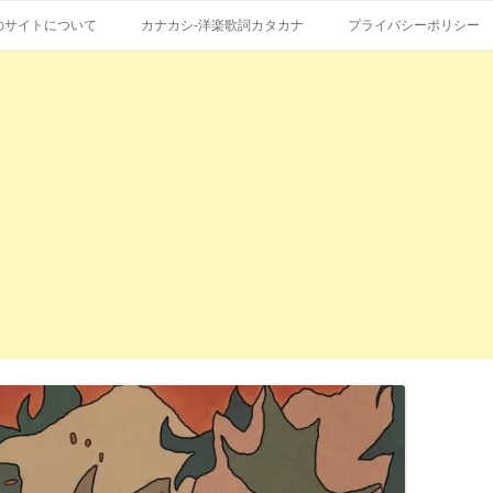
コ
エストも受付。
詞の和訳、英語の意味、読み方
ン
のサイトについて
カナカシ-洋楽歌詞カタカナ
プライバシーポリシー
テ
ン
ツ
へ
ス
キ
ッ
プ