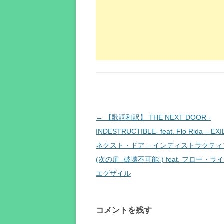
投
←
【歌詞和訳】 THE NEXT DOOR -
稿
INDESTRUCTIBLE- feat. Flo Rida – EX
ナ
ネクスト・ドア – インディストラクティ
ビ
(次の扉 -破壊不可能-) feat. フロー・ラ
ゲ
エグザイル
ー
シ
コメントを残す
ョ