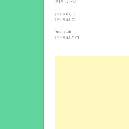
第2ラウンドだ
[※くり返し1]
[※くり返し2]
Yeah, yeah
[※くり返し2 x2]