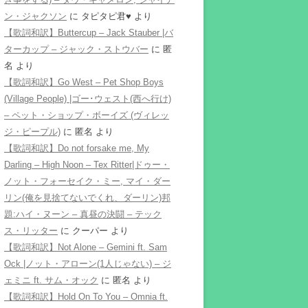
ン・ジャクソン
に
タピタピ君♥️
より
【歌詞和訳】Buttercup – Jack Stauber |バ
ターカップ – ジャック・ストウバー
に
匿
名
より
【歌詞和訳】Go West – Pet Shop Boys
(Village People) |ゴー･ウェスト(西へ行け)
– ペット・ショップ・ボーイズ (ヴィレッ
ジ・ピープル)
に
匿名
より
【歌詞和訳】Do not forsake me, My
Darling – High Noon – Tex Ritter|ドゥー・
ノット・フォーセイク・ミー, マイ・ダー
リン(俺を見捨てないでくれ、ダーリン)邦
題:ハイ・ヌーン – 真昼の決闘 – テック
ス・リッター
に
クーパー
より
【歌詞和訳】Not Alone – Gemini ft. Sam
Ock |ノット・アローン(1人じゃない) – ジ
ェミニ ft. サム・オック
に
匿名
より
【歌詞和訳】Hold On To You – Omnia ft.