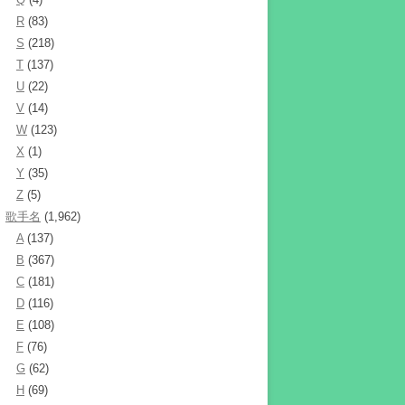
R
(83)
S
(218)
T
(137)
U
(22)
V
(14)
W
(123)
X
(1)
Y
(35)
Z
(5)
歌手名
(1,962)
A
(137)
B
(367)
C
(181)
D
(116)
E
(108)
F
(76)
G
(62)
H
(69)