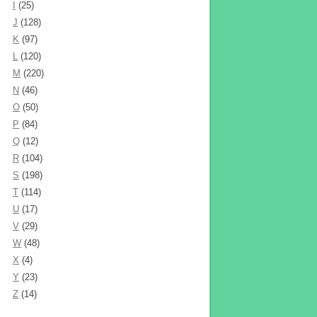
I
(25)
J
(128)
K
(97)
L
(120)
M
(220)
N
(46)
O
(50)
P
(84)
Q
(12)
R
(104)
S
(198)
T
(114)
U
(17)
V
(29)
W
(48)
X
(4)
Y
(23)
Z
(14)