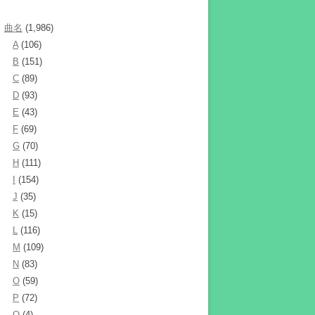
曲名
(1,986)
A
(106)
B
(151)
C
(89)
D
(93)
E
(43)
F
(69)
G
(70)
H
(111)
I
(154)
J
(35)
K
(15)
L
(116)
M
(109)
N
(83)
O
(59)
P
(72)
Q
(4)