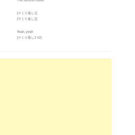
The second round
[※くり返し1]
[※くり返し2]
Yeah, yeah
[※くり返し2 x2]