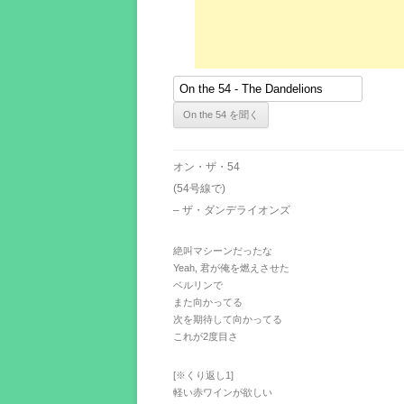
オン・ザ・54
(54号線で)
– ザ・ダンデライオンズ
絶叫マシーンだったな
Yeah, 君が俺を燃えさせた
ベルリンで
また向かってる
次を期待して向かってる
これが2度目さ
[※くり返し1]
軽い赤ワインが欲しい