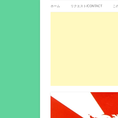
歌詞紹介、映画の主題歌とその和訳。リク
エイカシ | 洋楽歌
ホーム
リクエスト/CONTACT
こ