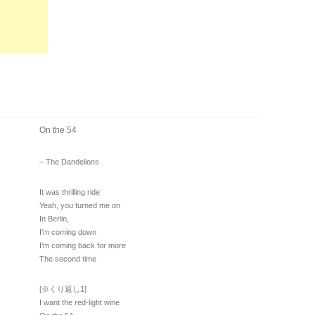
On the 54
– The Dandelions
It was thrilling ride
Yeah, you turned me on
In Berlin,
I’m coming down
I’m coming back for more
The second time
[※くり返し1]
I want the red-light wine