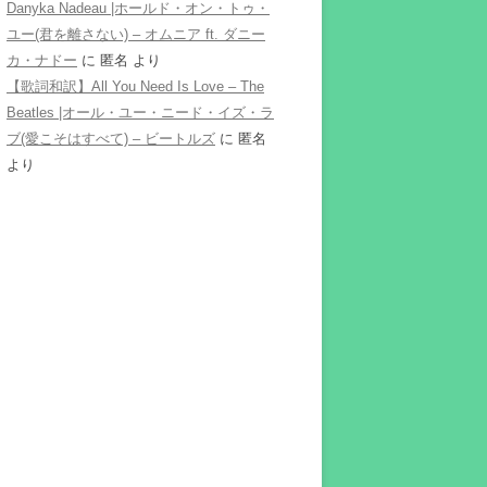
Danyka Nadeau |ホールド・オン・トゥ・
ユー(君を離さない) – オムニア ft. ダニー
カ・ナドー
に
匿名
より
【歌詞和訳】All You Need Is Love – The
Beatles |オール・ユー・ニード・イズ・ラ
ブ(愛こそはすべて) – ビートルズ
に
匿名
より