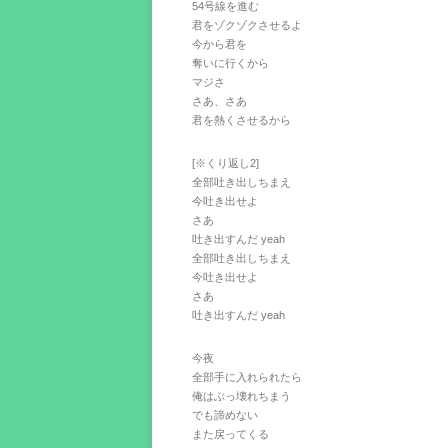
54号線を進む
君をゾクゾクさせるよ
今から君を
奪いに行くから
マジさ
さあ、さあ
君を熱くさせるから
[※くり返し2]
全部吐き出しちまえ
今吐き出せよ
さあ
吐き出すんだ yeah
全部吐き出しちまえ
今吐き出せよ
さあ
吐き出すんだ yeah
今夜
全部手に入れられたら
俺はぶっ壊れちまう
でも諦めない
また戻ってくる