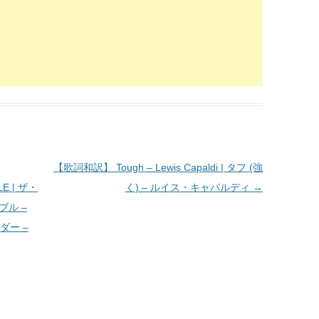
【歌詞和訳】 Tough – Lewis Capaldi | タフ (強
ILE | ザ・
く) – ルイス・キャパルディ
→
ブル –
イダー –