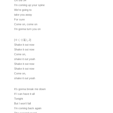
On the 54
I’m coming up your spine
We’re going to
take you away
For sure
Come on, come on
I’m gonna turn you on
[※くり返し2]
Shake it out now
Shake it out now
Come on,
shake it out yeah
Shake it out now
Shake it out now
Come on,
shake it out yeah
It’s gonna break me down
If I can have it all
Tonight
But I won’t fall
I’m coming back again