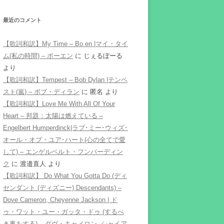
最近のコメント
【歌詞和訳】My Time – Bo en |マイ・タイ
ム(私の時間) – ボーエン
に
じぇるぼーる
より
【歌詞和訳】Tempest – Bob Dylan |テンペ
スト(嵐) – ボブ・ディラン
に
匿名
より
【歌詞和訳】Love Me With All Of Your
Heart – 邦題：太陽は燃えている –
Engelbert Humperdinck|ラブ･ミー･ウィズ･
オール・オブ・ユア･ハート(心の全てで愛
して) – エンゲルベルト・フンパーディン
ク
に
渡邉直人
より
【歌詞和訳】 Do What You Gotta Do (ディ
センダント (ディズニー) Descendants) –
Dove Cameron, Cheyenne Jackson | ド
ゥ・ワット・ユー・ガッタ・ドゥ (するべ
き事をする) – ダヴ・キャメロン, シャイア