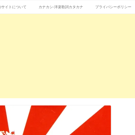
コ
エストも受付。
詞の和訳、英語の意味、読み方
ン
のサイトについて
カナカシ-洋楽歌詞カタカナ
プライバシーポリシー
テ
ン
ツ
へ
ス
キ
ッ
プ