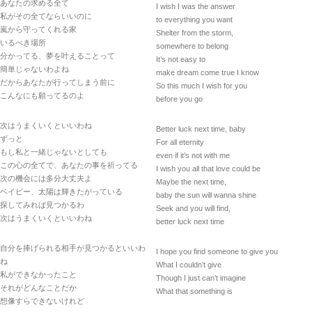
あなたの求める全て
I wish I was the answer
私がその全てならいいのに
to everything you want
嵐から守ってくれる家
Shelter from the storm,
いるべき場所
somewhere to belong
分かってる、夢を叶えることって
It’s not easy to
簡単じゃないわよね
make dream come true I know
だからあなたが行ってしまう前に
So this much I wish for you
こんなにも願ってるのよ
before you go
次はうまくいくといいわね
Better luck next time, baby
ずっと
For all eternity
もし私と一緒じゃないとしても
even if it’s not with me
この心の全てで、あなたの事を祈ってる
I wish you all that love could be
次の機会には多分大丈夫よ
Maybe the next time,
ベイビー、太陽は輝きたがっている
baby the sun will wanna shine
探してみれば見つかるわ
Seek and you will find,
次はうまくいくといいわね
better luck next time
自分を捧げられる相手が見つかるといいわ
I hope you find someone to give you
ね
What I couldn’t give
私ができなかったこと
Though I just can’t imagine
それがどんなことだか
What that something is
想像すらできないけれど