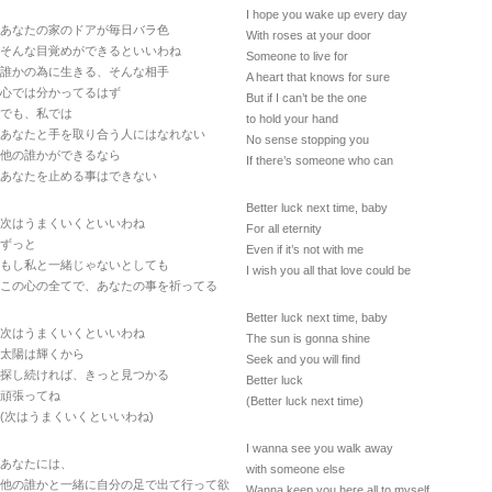
I hope you wake up every day
あなたの家のドアが毎日バラ色
With roses at your door
そんな目覚めができるといいわね
Someone to live for
誰かの為に生きる、そんな相手
A heart that knows for sure
心では分かってるはず
But if I can’t be the one
でも、私では
to hold your hand
あなたと手を取り合う人にはなれない
No sense stopping you
他の誰かができるなら
If there’s someone who can
あなたを止める事はできない
Better luck next time, baby
次はうまくいくといいわね
For all eternity
ずっと
Even if it’s not with me
もし私と一緒じゃないとしても
I wish you all that love could be
この心の全てで、あなたの事を祈ってる
Better luck next time, baby
次はうまくいくといいわね
The sun is gonna shine
太陽は輝くから
Seek and you will find
探し続ければ、きっと見つかる
Better luck
頑張ってね
(Better luck next time)
(次はうまくいくといいわね)
I wanna see you walk away
あなたには、
with someone else
他の誰かと一緒に自分の足で出て行って欲
Wanna keep you here all to myself