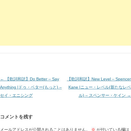
投
←
【歌詞和訳】Do Better – Say
【歌詞和訳】New Level – Spencer
稿
Anything |ドゥ・ベター(もっと) –
Kane |ニュー・レベル(新たなレベ
ナ
セイ・エニシング
ル) – スペンサー・ケイン
→
ビ
ゲ
コメントを残す
ー
シ
メールアドレスが公開されることはありません。
※
が付いている欄は