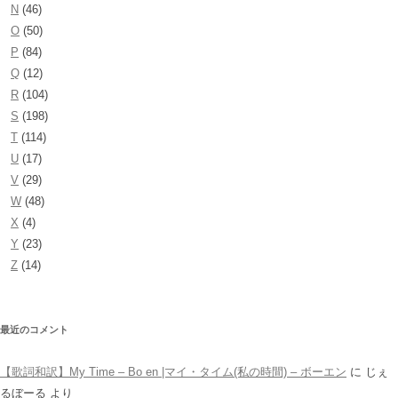
N
(46)
O
(50)
P
(84)
Q
(12)
R
(104)
S
(198)
T
(114)
U
(17)
V
(29)
W
(48)
X
(4)
Y
(23)
Z
(14)
最近のコメント
【歌詞和訳】My Time – Bo en |マイ・タイム(私の時間) – ボーエン
に
じぇ
るぼーる
より