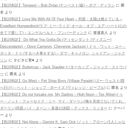
【歌詞和訳】Tempest – Bob Dylan |テンペスト(嵐) – ボブ・ディラン
に
匿
名
より
【歌詞和訳】Love Me With All Of Your Heart – 邦題：太陽は燃えている –
Engelbert Humperdinck|ラブ･ミー･ウィズ･オール・オブ・ユア･ハート(心の
全てで愛して) – エンゲルベルト・フンパーディンク
に
渡邉直人
より
【歌詞和訳】 Do What You Gotta Do (ディセンダント (ディズニー)
Descendants) – Dove Cameron, Cheyenne Jackson | ドゥ・ワット・ユー・
ガッタ・ドゥ (するべき事をする) – ダヴ・キャメロン, シャイアン・ジャク
ソン
に
タピタピ君♥️
より
【歌詞和訳】Buttercup – Jack Stauber |バターカップ – ジャック・ストウバ
ー
に
匿名
より
【歌詞和訳】Go West – Pet Shop Boys (Village People) |ゴー･ウェスト(西
へ行け) – ペット・ショップ・ボーイズ (ヴィレッジ・ピープル)
に
匿名
より
【歌詞和訳】Do not forsake me, My Darling – High Noon – Tex Ritter|ドゥ
ー・ノット・フォーセイク・ミー, マイ・ダーリン(俺を見捨てないでくれ、
ダーリン)邦題:ハイ・ヌーン – 真昼の決闘 – テックス・リッター
に
クーパ
ー
より
【歌詞和訳】Not Alone – Gemini ft. Sam Ock |ノット・アローン(1人じゃな