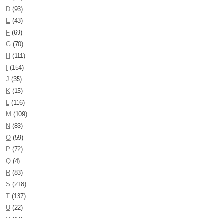
D
(93)
E
(43)
F
(69)
G
(70)
H
(111)
I
(154)
J
(35)
K
(15)
L
(116)
M
(109)
N
(83)
O
(59)
P
(72)
Q
(4)
R
(83)
S
(218)
T
(137)
U
(22)