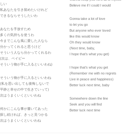
しい
Believe me if I could I would
私あなたを引き留めたいけれど
できるならそうしたいわ
Gonna take a lot of love
to let you go
あなたを手放すため
But anyone who ever loved
多くの気持ちを使うわ
like this would know
今までこんな風に愛した人なら
Oh they would know
分かってくれると思うけど
(Next time, baby,
そういう人なら分かってくれるわ
I hope that’s what you get)
(次は、ベイビー
そういう物が手に入るといいわね)
I hope that’s what you get
(Remember me with no regrets
そういう物が手に入るといいわね
Live in peace and happiness)
(私を思い出しても後悔しないで
Better luck next time, baby
平静と幸せの中で生きていって)
次はうまくいくといいわね
Somewhere down the line
Seek and you will find
何かにこんな事が書いてあった
Better luck next time
探し続ければ、きっと見つかる
次はうまくいくといいわね