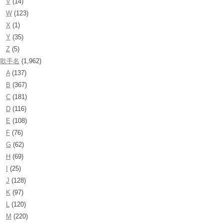
V
(14)
W
(123)
X
(1)
Y
(35)
Z
(5)
歌手名
(1,962)
A
(137)
B
(367)
C
(181)
D
(116)
E
(108)
F
(76)
G
(62)
H
(69)
I
(25)
J
(128)
K
(97)
L
(120)
M
(220)