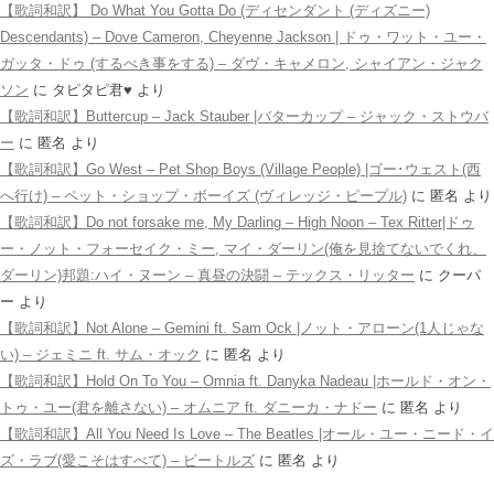
【歌詞和訳】 Do What You Gotta Do (ディセンダント (ディズニー)
Descendants) – Dove Cameron, Cheyenne Jackson | ドゥ・ワット・ユー・
ガッタ・ドゥ (するべき事をする) – ダヴ・キャメロン, シャイアン・ジャク
ソン
に
タピタピ君♥️
より
【歌詞和訳】Buttercup – Jack Stauber |バターカップ – ジャック・ストウバ
ー
に
匿名
より
【歌詞和訳】Go West – Pet Shop Boys (Village People) |ゴー･ウェスト(西
へ行け) – ペット・ショップ・ボーイズ (ヴィレッジ・ピープル)
に
匿名
より
【歌詞和訳】Do not forsake me, My Darling – High Noon – Tex Ritter|ドゥ
ー・ノット・フォーセイク・ミー, マイ・ダーリン(俺を見捨てないでくれ、
ダーリン)邦題:ハイ・ヌーン – 真昼の決闘 – テックス・リッター
に
クーパ
ー
より
【歌詞和訳】Not Alone – Gemini ft. Sam Ock |ノット・アローン(1人じゃな
い) – ジェミニ ft. サム・オック
に
匿名
より
【歌詞和訳】Hold On To You – Omnia ft. Danyka Nadeau |ホールド・オン・
トゥ・ユー(君を離さない) – オムニア ft. ダニーカ・ナドー
に
匿名
より
【歌詞和訳】All You Need Is Love – The Beatles |オール・ユー・ニード・イ
ズ・ラブ(愛こそはすべて) – ビートルズ
に
匿名
より