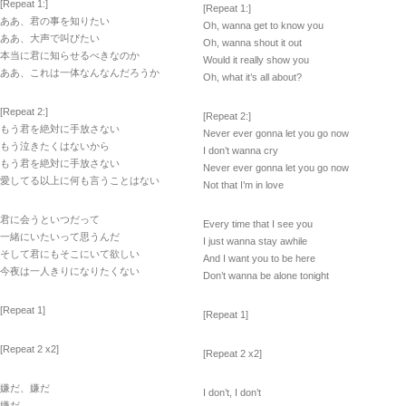
[Repeat 1:]
[Repeat 1:]
ああ、君の事を知りたい
Oh, wanna get to know you
ああ、大声で叫びたい
Oh, wanna shout it out
本当に君に知らせるべきなのか
Would it really show you
ああ、これは一体なんなんだろうか
Oh, what it’s all about?
[Repeat 2:]
[Repeat 2:]
もう君を絶対に手放さない
Never ever gonna let you go now
もう泣きたくはないから
I don’t wanna cry
もう君を絶対に手放さない
Never ever gonna let you go now
愛してる以上に何も言うことはない
Not that I’m in love
君に会うといつだって
Every time that I see you
一緒にいたいって思うんだ
I just wanna stay awhile
そして君にもそこにいて欲しい
And I want you to be here
今夜は一人きりになりたくない
Don’t wanna be alone tonight
[Repeat 1]
[Repeat 1]
[Repeat 2 x2]
[Repeat 2 x2]
嫌だ、嫌だ
I don’t, I don’t
嫌だ