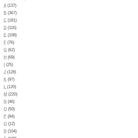
A
(137)
B
(367)
C
(181)
D
(116)
E
(108)
F
(76)
G
(62)
H
(69)
I
(25)
J
(128)
K
(97)
L
(120)
M
(220)
N
(46)
O
(50)
P
(84)
Q
(12)
R
(104)