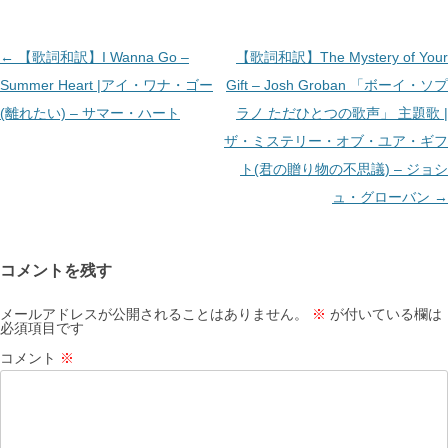
投
←
【歌詞和訳】I Wanna Go –
【歌詞和訳】The Mystery of Your
稿
Summer Heart |アイ・ワナ・ゴー
Gift – Josh Groban 「ボーイ・ソプ
ナ
(離れたい) – サマー・ハート
ラノ ただひとつの歌声」 主題歌 |
ビ
ザ・ミステリー・オブ・ユア・ギフ
ゲ
ト(君の贈り物の不思議) – ジョシ
ー
ュ・グローバン
→
シ
ョ
コメントを残す
ン
メールアドレスが公開されることはありません。
※
が付いている欄は
必須項目です
コメント
※