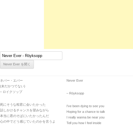
ネバー・エバー
Never Ever
(未だかつてない)
– ロイクソップ
– Röyksopp
死にそうな程君に会いたかった
I’ve been dying to see you
話しかけるチャンスを望みながら
Hoping for a chance to talk
本当に君のそばにいたかったんだ
I really wanna be near you
心の中でどう感じていたのかを言うよ
Tell you how I feel inside