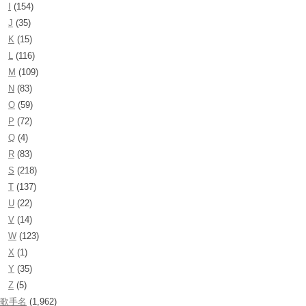
I
(154)
J
(35)
K
(15)
L
(116)
M
(109)
N
(83)
O
(59)
P
(72)
Q
(4)
R
(83)
S
(218)
T
(137)
U
(22)
V
(14)
W
(123)
X
(1)
Y
(35)
Z
(5)
歌手名
(1,962)