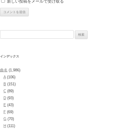
新しい投稿をメールで受け取る
検
索:
インデックス
曲名
(1,986)
A
(106)
B
(151)
C
(89)
D
(93)
E
(43)
F
(69)
G
(70)
H
(111)