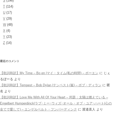
S
(198)
T
(114)
U
(17)
V
(29)
W
(48)
X
(4)
Y
(23)
Z
(14)
最近のコメント
【歌詞和訳】My Time – Bo en |マイ・タイム(私の時間) – ボーエン
に
じぇ
るぼーる
より
【歌詞和訳】Tempest – Bob Dylan |テンペスト(嵐) – ボブ・ディラン
に
匿
名
より
【歌詞和訳】Love Me With All Of Your Heart – 邦題：太陽は燃えている –
Engelbert Humperdinck|ラブ･ミー･ウィズ･オール・オブ・ユア･ハート(心の
全てで愛して) – エンゲルベルト・フンパーディンク
に
渡邉直人
より