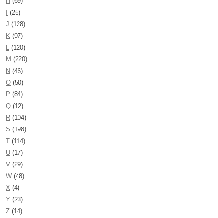
H
(69)
I
(25)
J
(128)
K
(97)
L
(120)
M
(220)
N
(46)
O
(50)
P
(84)
Q
(12)
R
(104)
S
(198)
T
(114)
U
(17)
V
(29)
W
(48)
X
(4)
Y
(23)
Z
(14)