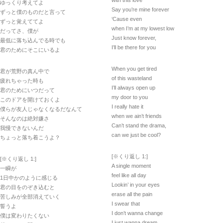
with this love
ゆっくり考えてよ
Say you’re mine forever
ずっと僕のものだと言って
‘Cause even
ずっと覚えててよ
when I’m at my lowest low
だってさ、僕が
Just know forever,
最低に落ち込んでる時でも
I’ll be there for you
君のためにそこにいるよ
When you get tired
君が荒野の真ん中で
of this wasteland
疲れちゃった時も
I’ll always open up
君のためにいつだって
my door to you
このドアを開けておくよ
I really hate it
僕らが友人じゃなくなるだなんて
when we ain’t friends
そんなのは絶対嫌さ
Can’t stand the drama,
我慢できないんだ
can we just be cool?
ちょっと落ち着こうよ？
[※くり返し 1:]
[※くり返し 1:]
A single moment
一瞬が
feel like all day
1日中かのように感じる
Lookin’ in your eyes
君の目をのぞき込むと
erase all the pain
苦しみが全部消えていく
I swear that
誓うよ
I don’t wanna change
僕は変わりたくない
I just wanna dream