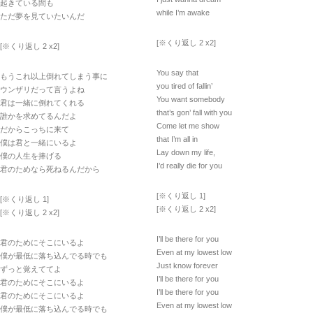
起きている間も
while I’m awake
ただ夢を見ていたいんだ
[※くり返し 2 x2]
[※くり返し 2 x2]
You say that
もうこれ以上倒れてしまう事に
you tired of fallin’
ウンザリだって言うよね
You want somebody
君は一緒に倒れてくれる
that’s gon’ fall with you
誰かを求めてるんだよ
Come let me show
だからこっちに来て
that I’m all in
僕は君と一緒にいるよ
Lay down my life,
僕の人生を捧げる
I’d really die for you
君のためなら死ねるんだから
[※くり返し 1]
[※くり返し 1]
[※くり返し 2 x2]
[※くり返し 2 x2]
I’ll be there for you
君のためにそこにいるよ
Even at my lowest low
僕が最低に落ち込んでる時でも
Just know forever
ずっと覚えててよ
I’ll be there for you
君のためにそこにいるよ
I’ll be there for you
君のためにそこにいるよ
Even at my lowest low
僕が最低に落ち込んでる時でも