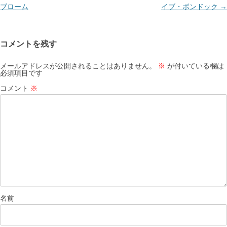
ナ
ブローム
イブ・ボンドック
→
ビ
ゲ
コメントを残す
ー
シ
メールアドレスが公開されることはありません。
※
が付いている欄は
必須項目です
ョ
コメント
※
ン
名前