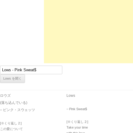
ロウズ
Lows
(落ち込んでいる)
– Pink Sweat$
– ピンク・スウェッツ
[※くり返し 2:]
[※くり返し 2:]
Take your time
この愛について