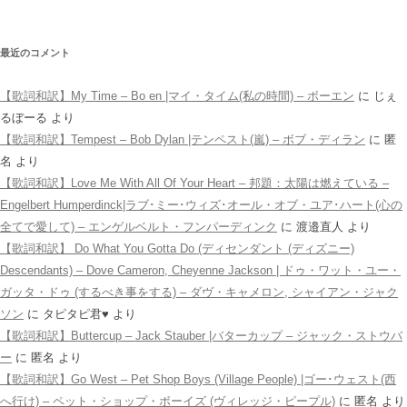
最近のコメント
【歌詞和訳】My Time – Bo en |マイ・タイム(私の時間) – ボーエン
に
じぇ
るぼーる
より
【歌詞和訳】Tempest – Bob Dylan |テンペスト(嵐) – ボブ・ディラン
に
匿
名
より
【歌詞和訳】Love Me With All Of Your Heart – 邦題：太陽は燃えている –
Engelbert Humperdinck|ラブ･ミー･ウィズ･オール・オブ・ユア･ハート(心の
全てで愛して) – エンゲルベルト・フンパーディンク
に
渡邉直人
より
【歌詞和訳】 Do What You Gotta Do (ディセンダント (ディズニー)
Descendants) – Dove Cameron, Cheyenne Jackson | ドゥ・ワット・ユー・
ガッタ・ドゥ (するべき事をする) – ダヴ・キャメロン, シャイアン・ジャク
ソン
に
タピタピ君♥️
より
【歌詞和訳】Buttercup – Jack Stauber |バターカップ – ジャック・ストウバ
ー
に
匿名
より
【歌詞和訳】Go West – Pet Shop Boys (Village People) |ゴー･ウェスト(西
へ行け) – ペット・ショップ・ボーイズ (ヴィレッジ・ピープル)
に
匿名
より