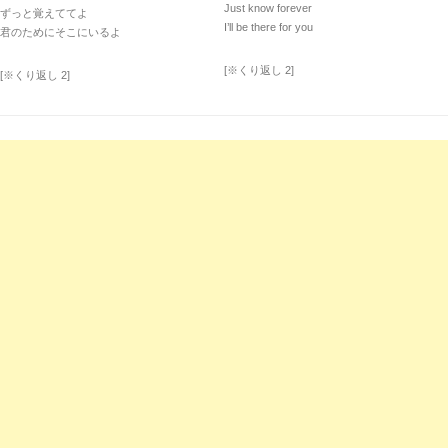
Just know forever
ずっと覚えててよ
I’ll be there for you
君のためにそこにいるよ
[※くり返し 2]
[※くり返し 2]