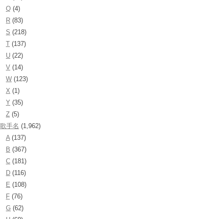
Q
(4)
R
(83)
S
(218)
T
(137)
U
(22)
V
(14)
W
(123)
X
(1)
Y
(35)
Z
(5)
歌手名
(1,962)
A
(137)
B
(367)
C
(181)
D
(116)
E
(108)
F
(76)
G
(62)