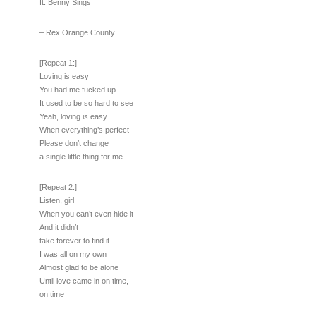
ft. Benny Sings
– Rex Orange County
[Repeat 1:]
Loving is easy
You had me fucked up
It used to be so hard to see
Yeah, loving is easy
When everything’s perfect
Please don’t change
a single little thing for me
[Repeat 2:]
Listen, girl
When you can’t even hide it
And it didn’t
take forever to find it
I was all on my own
Almost glad to be alone
Until love came in on time,
on time