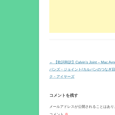
投
←
【歌詞和訳】Calvin’s Joint – Mac Ayr
稿
バンズ・ジョイント(カルバンのつなぎ目)
ナ
ク・アイヤーズ
ビ
ゲ
コメントを残す
ー
シ
メールアドレスが公開されることはあり
ョ
コメント
※