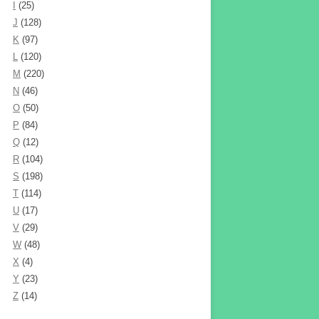
I
(25)
J
(128)
K
(97)
L
(120)
M
(220)
N
(46)
O
(50)
P
(84)
Q
(12)
R
(104)
S
(198)
T
(114)
U
(17)
V
(29)
W
(48)
X
(4)
Y
(23)
Z
(14)