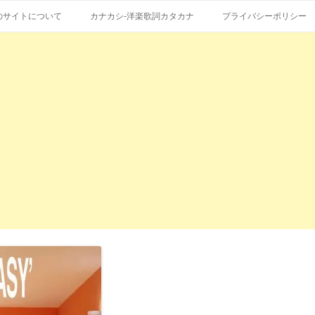
コ
エストも受付。
詞の和訳、英語の意味、読み方
ン
のサイトについて
カナカシ-洋楽歌詞カタカナ
プライバシーポリシー
テ
ン
ツ
へ
ス
キ
ッ
プ