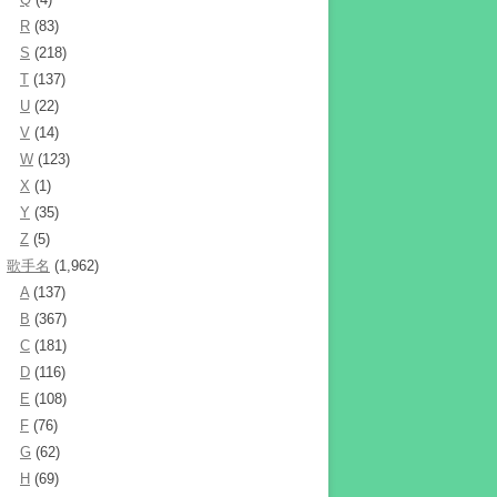
R
(83)
S
(218)
T
(137)
U
(22)
V
(14)
W
(123)
X
(1)
Y
(35)
Z
(5)
歌手名
(1,962)
A
(137)
B
(367)
C
(181)
D
(116)
E
(108)
F
(76)
G
(62)
H
(69)