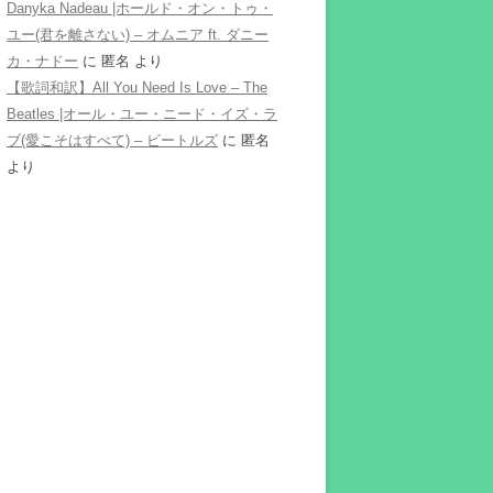
Danyka Nadeau |ホールド・オン・トゥ・
ユー(君を離さない) – オムニア ft. ダニー
カ・ナドー
に
匿名
より
【歌詞和訳】All You Need Is Love – The
Beatles |オール・ユー・ニード・イズ・ラ
ブ(愛こそはすべて) – ビートルズ
に
匿名
より