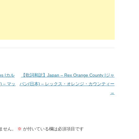
es |カル
【歌詞和訳】Japan – Rex Orange County |ジャ
 – マッ
パン(日本) – レックス・オレンジ・カウンティー
→
ません。
※
が付いている欄は必須項目です