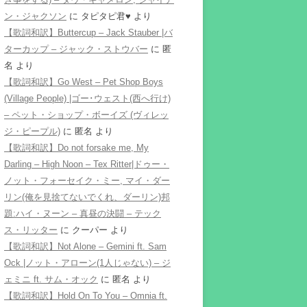
ン・ジャクソン
に
タピタピ君♥️
より
【歌詞和訳】Buttercup – Jack Stauber |バ
ターカップ – ジャック・ストウバー
に
匿
名
より
【歌詞和訳】Go West – Pet Shop Boys
(Village People) |ゴー･ウェスト(西へ行け)
– ペット・ショップ・ボーイズ (ヴィレッ
ジ・ピープル)
に
匿名
より
【歌詞和訳】Do not forsake me, My
Darling – High Noon – Tex Ritter|ドゥー・
ノット・フォーセイク・ミー, マイ・ダー
リン(俺を見捨てないでくれ、ダーリン)邦
題:ハイ・ヌーン – 真昼の決闘 – テック
ス・リッター
に
クーパー
より
【歌詞和訳】Not Alone – Gemini ft. Sam
Ock |ノット・アローン(1人じゃない) – ジ
ェミニ ft. サム・オック
に
匿名
より
【歌詞和訳】Hold On To You – Omnia ft.