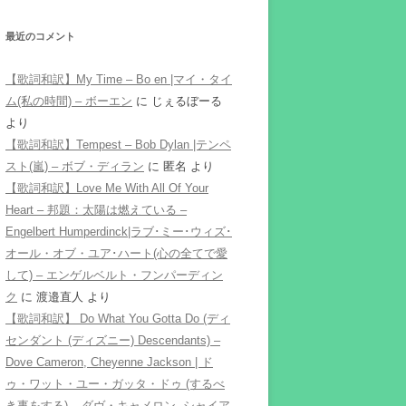
最近のコメント
【歌詞和訳】My Time – Bo en |マイ・タイ
ム(私の時間) – ボーエン
に
じぇるぼーる
より
【歌詞和訳】Tempest – Bob Dylan |テンペ
スト(嵐) – ボブ・ディラン
に
匿名
より
【歌詞和訳】Love Me With All Of Your
Heart – 邦題：太陽は燃えている –
Engelbert Humperdinck|ラブ･ミー･ウィズ･
オール・オブ・ユア･ハート(心の全てで愛
して) – エンゲルベルト・フンパーディン
ク
に
渡邉直人
より
【歌詞和訳】 Do What You Gotta Do (ディ
センダント (ディズニー) Descendants) –
Dove Cameron, Cheyenne Jackson | ド
ゥ・ワット・ユー・ガッタ・ドゥ (するべ
き事をする) – ダヴ・キャメロン, シャイア