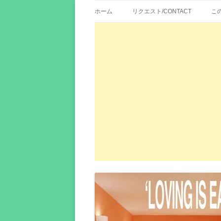
歌詞紹介、映画の主題歌とその和訳。リク
エイカシ | 洋楽歌
ホーム
リクエスト/CONTACT
こ