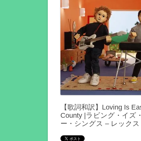
【歌詞和訳】Loving Is Easy f
County |ラビング・イズ
ー・シングス – レック