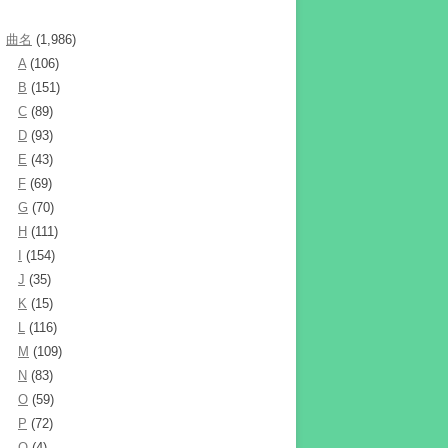
曲名
(1,986)
A
(106)
B
(151)
C
(89)
D
(93)
E
(43)
F
(69)
G
(70)
H
(111)
I
(154)
J
(35)
K
(15)
L
(116)
M
(109)
N
(83)
O
(59)
P
(72)
Q
(4)