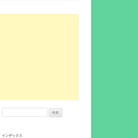
検
索:
インデックス