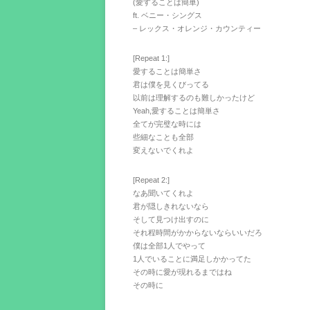
(愛することは簡単)
ft. ベニー・シングス
– レックス・オレンジ・カウンティー
[Repeat 1:]
愛することは簡単さ
君は僕を見くびってる
以前は理解するのも難しかったけど
Yeah,愛することは簡単さ
全てが完璧な時には
些細なことも全部
変えないでくれよ
[Repeat 2:]
なあ聞いてくれよ
君が隠しきれないなら
そして見つけ出すのに
それ程時間がかからないならいいだろ
僕は全部1人でやって
1人でいることに満足しかかってた
その時に愛が現れるまではね
その時に