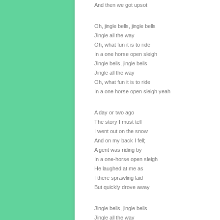
And then we got upsot
Oh, jingle bells, jingle bells
Jingle all the way
Oh, what fun it is to ride
In a one horse open sleigh
Jingle bells, jingle bells
Jingle all the way
Oh, what fun it is to ride
In a one horse open sleigh yeah
A day or two ago
The story I must tell
I went out on the snow
And on my back I fell;
A gent was riding by
In a one-horse open sleigh
He laughed at me as
I there sprawling laid
But quickly drove away
Jingle bells, jingle bells
Jingle all the way