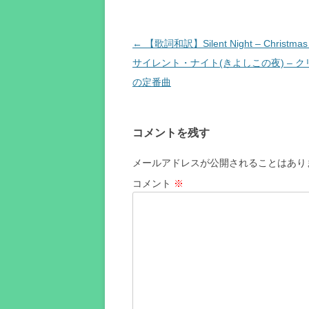
投
←
【歌詞和訳】Silent Night – Christmas C
稿
サイレント・ナイト(きよしこの夜) – 
ナ
の定番曲
ビ
ゲ
コメントを残す
ー
シ
メールアドレスが公開されることはあり
ョ
コメント
※
ン