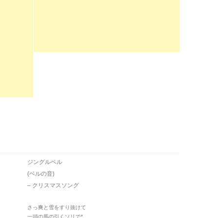
ジングルベル
(ベルの音)
– クリスマスソング
さっ爽と雪をすり抜けて
一頭の馬の引くソリで*