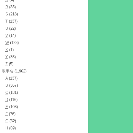
R
(83)
S
(218)
T
(137)
U
(22)
V
(14)
W
(123)
X
(1)
Y
(35)
Z
(5)
歌手名
(1,962)
A
(137)
B
(367)
C
(181)
D
(116)
E
(108)
F
(76)
G
(62)
H
(69)