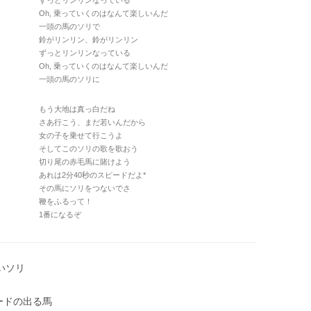
ずっとリンリンなっている
Oh, 乗っていくのはなんて楽しいんだ
一頭の馬のソリで
鈴がリンリン、鈴がリンリン
ずっとリンリンなっている
Oh, 乗っていくのはなんて楽しいんだ
一頭の馬のソリに
もう大地は真っ白だね
さあ行こう、まだ若いんだから
女の子を乗せて行こうよ
そしてこのソリの歌を歌おう
切り尾の赤毛馬に賭けよう
あれは2分40秒のスピードだよ*
その馬にソリをつないでさ
鞭をふるって！
1番になるぞ
ないソリ
ードの出る馬