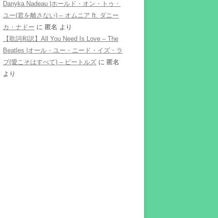
Danyka Nadeau |ホールド・オン・トゥ・
ユー(君を離さない) – オムニア ft. ダニー
カ・ナドー
に
匿名
より
【歌詞和訳】All You Need Is Love – The
Beatles |オール・ユー・ニード・イズ・ラ
ブ(愛こそはすべて) – ビートルズ
に
匿名
より