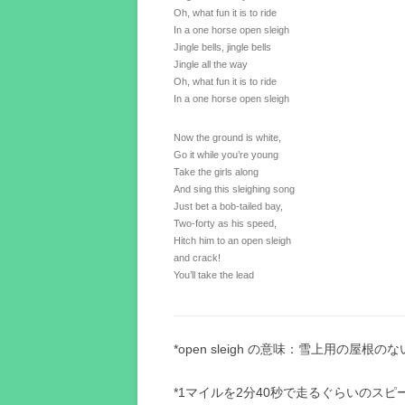
Oh, what fun it is to ride
In a one horse open sleigh
Jingle bells, jingle bells
Jingle all the way
Oh, what fun it is to ride
In a one horse open sleigh
Now the ground is white,
Go it while you’re young
Take the girls along
And sing this sleighing song
Just bet a bob-tailed bay,
Two-forty as his speed,
Hitch him to an open sleigh
and crack!
You’ll take the lead
*open sleigh の意味：雪上用の屋根の
*1マイルを2分40秒で走るぐらいのスピ