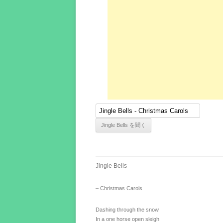
Jingle Bells
– Christmas Carols
Dashing through the snow
In a one horse open sleigh