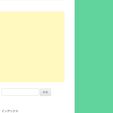
検
索:
インデックス