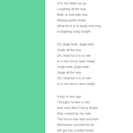
O’er the fields we go
Laughing all the way
Bells on bob tails ring
Making spirits bright
What fun it is to laugh and sing
A sleighing song tonight
Oh, jingle bells, jingle bells
Jingle all the way
Oh, what fun it is to ride
In a one horse open sleigh
Jingle bells, jingle bells
Jingle all the way
Oh, what fun it is to ride
In a one horse open sleigh
A day or two ago
I thought I’d take a ride
And soon Miss Fanny Bright
Was seated by my side
The horse was lean and lank
Misfortune seemed his lot
We got into a drifted bank