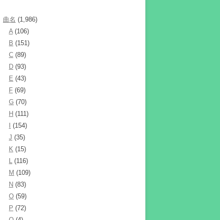
曲名
(1,986)
A
(106)
B
(151)
C
(89)
D
(93)
E
(43)
F
(69)
G
(70)
H
(111)
I
(154)
J
(35)
K
(15)
L
(116)
M
(109)
N
(83)
O
(59)
P
(72)
Q
(4)