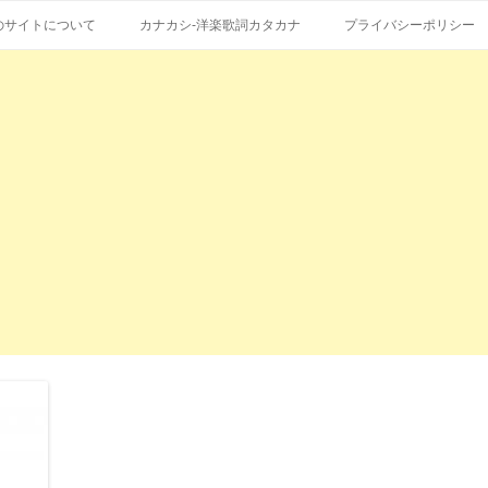
コ
エストも受付。
詞の和訳、英語の意味、読み方
ン
のサイトについて
カナカシ-洋楽歌詞カタカナ
プライバシーポリシー
テ
ン
ツ
へ
ス
キ
ッ
プ