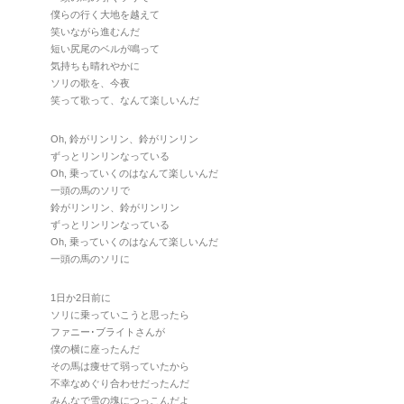
僕らの行く大地を越えて
笑いながら進むんだ
短い尻尾のベルが鳴って
気持ちも晴れやかに
ソリの歌を、今夜
笑って歌って、なんて楽しいんだ
Oh, 鈴がリンリン、鈴がリンリン
ずっとリンリンなっている
Oh, 乗っていくのはなんて楽しいんだ
一頭の馬のソリで
鈴がリンリン、鈴がリンリン
ずっとリンリンなっている
Oh, 乗っていくのはなんて楽しいんだ
一頭の馬のソリに
1日か2日前に
ソリに乗っていこうと思ったら
ファニー･ブライトさんが
僕の横に座ったんだ
その馬は痩せて弱っていたから
不幸なめぐり合わせだったんだ
みんなで雪の塊につっこんだよ