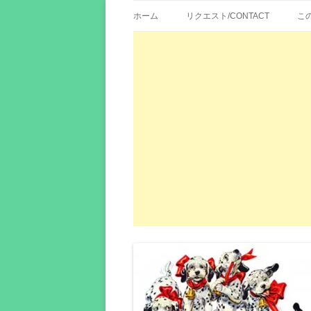
歌詞紹介、映画の主題歌とその和訳。リク
エイカシ | 洋楽歌
ホーム
リクエスト/CONTACT
こ