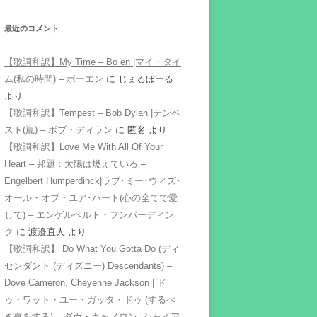
最近のコメント
【歌詞和訳】My Time – Bo en |マイ・タイ
ム(私の時間) – ボーエン
に
じぇるぼーる
より
【歌詞和訳】Tempest – Bob Dylan |テンペ
スト(嵐) – ボブ・ディラン
に
匿名
より
【歌詞和訳】Love Me With All Of Your
Heart – 邦題：太陽は燃えている –
Engelbert Humperdinck|ラブ･ミー･ウィズ･
オール・オブ・ユア･ハート(心の全てで愛
して) – エンゲルベルト・フンパーディン
ク
に
渡邉直人
より
【歌詞和訳】 Do What You Gotta Do (ディ
センダント (ディズニー) Descendants) –
Dove Cameron, Cheyenne Jackson | ド
ゥ・ワット・ユー・ガッタ・ドゥ (するべ
き事をする) – ダヴ・キャメロン, シャイア