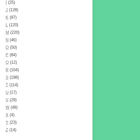
I
(25)
J
(128)
K
(97)
L
(120)
M
(220)
N
(46)
O
(50)
P
(84)
Q
(12)
R
(104)
S
(198)
T
(114)
U
(17)
V
(29)
W
(48)
X
(4)
Y
(23)
Z
(14)