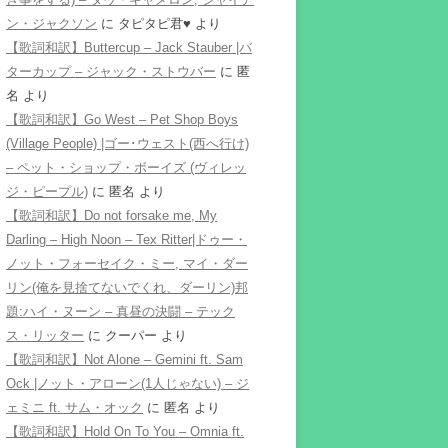
ン・ジャクソン
に
タピタピ君♥️
より
【歌詞和訳】Buttercup – Jack Stauber |バ
ターカップ – ジャック・ストウバー
に
匿
名
より
【歌詞和訳】Go West – Pet Shop Boys
(Village People) |ゴー･ウェスト(西へ行け)
– ペット・ショップ・ボーイズ (ヴィレッ
ジ・ピープル)
に
匿名
より
【歌詞和訳】Do not forsake me, My
Darling – High Noon – Tex Ritter|ドゥー・
ノット・フォーセイク・ミー, マイ・ダー
リン(俺を見捨てないでくれ、ダーリン)邦
題:ハイ・ヌーン – 真昼の決闘 – テック
ス・リッター
に
クーパー
より
【歌詞和訳】Not Alone – Gemini ft. Sam
Ock |ノット・アローン(1人じゃない) – ジ
ェミニ ft. サム・オック
に
匿名
より
【歌詞和訳】Hold On To You – Omnia ft.