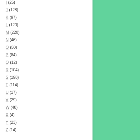
I
(25)
J
(128)
K
(97)
L
(120)
M
(220)
N
(46)
O
(50)
P
(84)
Q
(12)
R
(104)
S
(198)
T
(114)
U
(17)
V
(29)
W
(48)
X
(4)
Y
(23)
Z
(14)