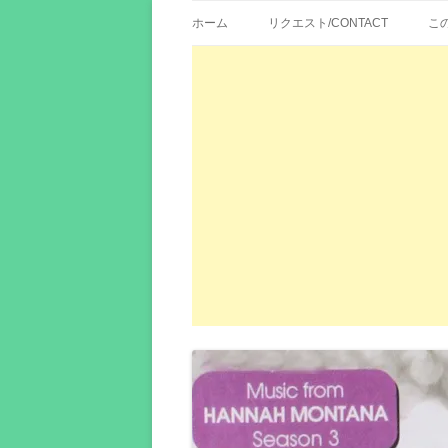
歌詞紹介、映画の主題歌とその和訳。リク
エイカシ | 洋楽歌
ホーム
リクエスト/CONTACT
こ