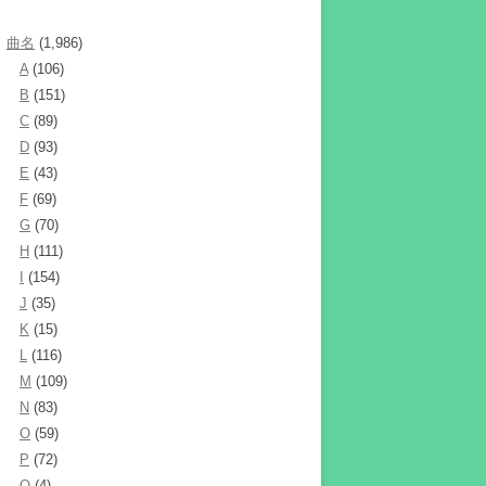
曲名
(1,986)
A
(106)
B
(151)
C
(89)
D
(93)
E
(43)
F
(69)
G
(70)
H
(111)
I
(154)
J
(35)
K
(15)
L
(116)
M
(109)
N
(83)
O
(59)
P
(72)
Q
(4)