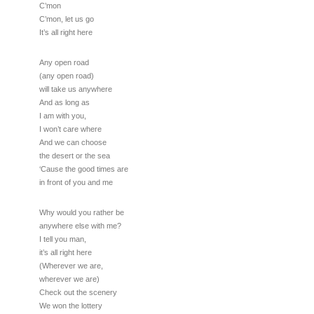
C’mon
C’mon, let us go
It’s all right here
Any open road
(any open road)
will take us anywhere
And as long as
I am with you,
I won’t care where
And we can choose
the desert or the sea
‘Cause the good times are
in front of you and me
Why would you rather be
anywhere else with me?
I tell you man,
it’s all right here
(Wherever we are,
wherever we are)
Check out the scenery
We won the lottery