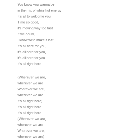
You know you wanna be
in the mix of white hot energy
It’s all to welcome you
Time so good,
it’s moving way too fast
If we could,
I know we’d make it last
It’s all here for you,
it’s all here for you,
it’s all here for you
It’s all right here
(Wherever we are,
wherever we are
Wherever we are,
wherever we are
It’s all right here)
It’s all right here
It’s all right here
(Wherever we are,
wherever we are
Wherever we are,
wherever we are)