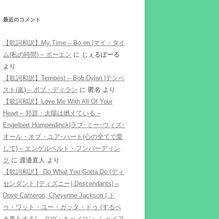
最近のコメント
【歌詞和訳】My Time – Bo en |マイ・タイ
ム(私の時間) – ボーエン
に
じぇるぼーる
より
【歌詞和訳】Tempest – Bob Dylan |テンペ
スト(嵐) – ボブ・ディラン
に
匿名
より
【歌詞和訳】Love Me With All Of Your
Heart – 邦題：太陽は燃えている –
Engelbert Humperdinck|ラブ･ミー･ウィズ･
オール・オブ・ユア･ハート(心の全てで愛
して) – エンゲルベルト・フンパーディン
ク
に
渡邉直人
より
【歌詞和訳】 Do What You Gotta Do (ディ
センダント (ディズニー) Descendants) –
Dove Cameron, Cheyenne Jackson | ド
ゥ・ワット・ユー・ガッタ・ドゥ (するべ
き事をする) – ダヴ・キャメロン, シャイア