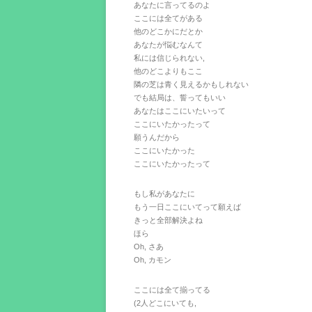
あなたに言ってるのよ
ここには全てがある
他のどこかにだとか
あなたが悩むなんて
私には信じられない,
他のどこよりもここ
隣の芝は青く見えるかもしれない
でも結局は、誓ってもいい
あなたはここにいたいって
ここにいたかったって
願うんだから
ここにいたかった
ここにいたかったって
もし私があなたに
もう一日ここにいてって願えば
きっと全部解決よね
ほら
Oh, さあ
Oh, カモン
ここには全て揃ってる
(2人どこにいても,