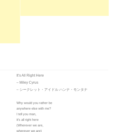
It’s All Right Here
– Miley Cyrus
– シークレット・アイドル ハンナ・モンタナ
Why would you rather be
anywhere else with me?
I tell you man,
it’s all right here
(Wherever we are,
wherever we are)