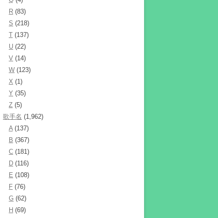
R
(83)
S
(218)
T
(137)
U
(22)
V
(14)
W
(123)
X
(1)
Y
(35)
Z
(5)
歌手名
(1,962)
A
(137)
B
(367)
C
(181)
D
(116)
E
(108)
F
(76)
G
(62)
H
(69)