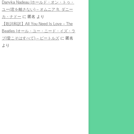
Danyka Nadeau |ホールド・オン・トゥ・
ユー(君を離さない) – オムニア ft. ダニー
カ・ナドー
に
匿名
より
【歌詞和訳】All You Need Is Love – The
Beatles |オール・ユー・ニード・イズ・ラ
ブ(愛こそはすべて) – ビートルズ
に
匿名
より