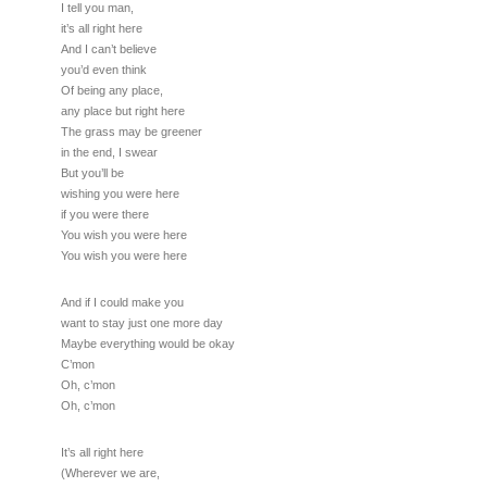
I tell you man,
it’s all right here
And I can’t believe
you’d even think
Of being any place,
any place but right here
The grass may be greener
in the end, I swear
But you’ll be
wishing you were here
if you were there
You wish you were here
You wish you were here
And if I could make you
want to stay just one more day
Maybe everything would be okay
C’mon
Oh, c’mon
Oh, c’mon
It’s all right here
(Wherever we are,