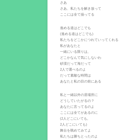
さあ
さあ、私たちを解き放って
ここには全て揃ってる
進める道はどこでも
(進める道はどこでも)
私たちをどこかにつれていってくれる
私があなたと
一緒にいる限りは,
どこかなんて気にしないわ
砂漠だって海だって
2人で選べるのよ
だって素敵な時間は
あなたと私の目の前にある
私と一緒以外の居場所に
どうしていたがるの？
あなたに言ってるのよ
ここには全てがあるのに
(2人どこにいても,
2人どこにいても)
舞台を眺めてみてよ
私たちは勝ちとったのよ