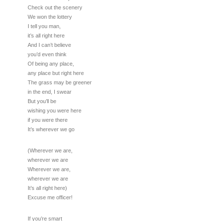
Check out the scenery
We won the lottery
I tell you man,
it’s all right here
And I can’t believe
you’d even think
Of being any place,
any place but right here
The grass may be greener
in the end, I swear
But you’ll be
wishing you were here
if you were there
It’s wherever we go
(Wherever we are,
wherever we are
Wherever we are,
wherever we are
It’s all right here)
Excuse me officer!
If you’re smart