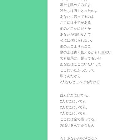
舞台を眺めてみてよ
私たちは勝ちとったのよ
あなたに言ってるのよ
ここには全てがある
他のどこかにだとか
あなたが悩むなんて
私には信じられない,
他のどこよりもここ
隣の芝は青く見えるかもしれない
でも結局は、誓ってもいい
あなたはここにいたいって
ここにいたかったって
願うんだから
2人ならどこへでも行ける
(2人どこにいても,
2人どこにいても
2人どこにいても,
2人どこにいても
ここには全て揃ってる)
お巡りさんすみません!
もしあなたがお利口なら