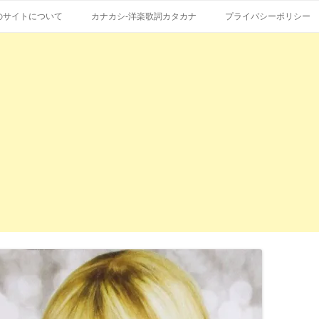
コ
エストも受付。
詞の和訳、英語の意味、読み方
ン
のサイトについて
カナカシ-洋楽歌詞カタカナ
プライバシーポリシー
テ
ン
ツ
へ
ス
キ
ッ
プ