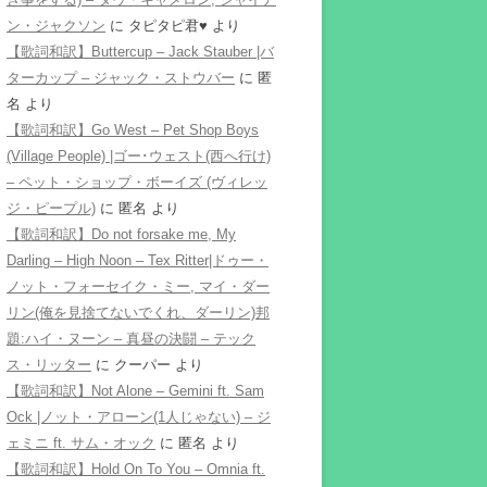
ン・ジャクソン
に
タピタピ君♥️
より
【歌詞和訳】Buttercup – Jack Stauber |バ
ターカップ – ジャック・ストウバー
に
匿
名
より
【歌詞和訳】Go West – Pet Shop Boys
(Village People) |ゴー･ウェスト(西へ行け)
– ペット・ショップ・ボーイズ (ヴィレッ
ジ・ピープル)
に
匿名
より
【歌詞和訳】Do not forsake me, My
Darling – High Noon – Tex Ritter|ドゥー・
ノット・フォーセイク・ミー, マイ・ダー
リン(俺を見捨てないでくれ、ダーリン)邦
題:ハイ・ヌーン – 真昼の決闘 – テック
ス・リッター
に
クーパー
より
【歌詞和訳】Not Alone – Gemini ft. Sam
Ock |ノット・アローン(1人じゃない) – ジ
ェミニ ft. サム・オック
に
匿名
より
【歌詞和訳】Hold On To You – Omnia ft.