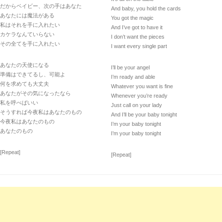
だからベイビー、次の手はあなた
And baby, you hold the cards
あなたには魔法がある
You got the magic
私はそれを手に入れたい
And I’ve got to have it
カケラなんていらない
I don’t want the pieces
その全てを手に入れたい
I want every single part
あなたの天使になる
I’ll be your angel
準備はできてるし、可能よ
I’m ready and able
何を求めても大丈夫
Whatever you want is fine
あなたがその気になったなら
Whenever you’re ready
私を呼べばいい
Just call on your lady
そうすれば今夜私はあなたのもの
And I’ll be your baby tonight
今夜私はあなたのもの
I’m your baby tonight
あなたのもの
I’m your baby tonight
[Repeat]
[Repeat]