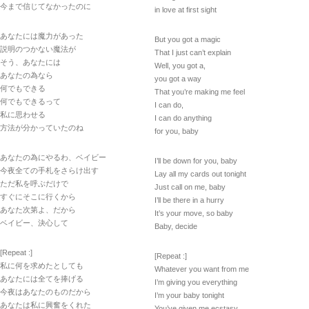
今まで信じてなかったのに
in love at first sight
あなたには魔力があった
But you got a magic
説明のつかない魔法が
That I just can’t explain
そう、あなたには
Well, you got a,
あなたの為なら
you got a way
何でもできる
That you’re making me feel
何でもできるって
I can do,
私に思わせる
I can do anything
方法が分かっていたのね
for you, baby
あなたの為にやるわ、ベイビー
I’ll be down for you, baby
今夜全ての手札をさらけ出す
Lay all my cards out tonight
ただ私を呼ぶだけで
Just call on me, baby
すぐにそこに行くから
I’ll be there in a hurry
あなた次第よ、だから
It’s your move, so baby
ベイビー、決心して
Baby, decide
[Repeat :]
[Repeat :]
私に何を求めたとしても
Whatever you want from me
あなたには全てを捧げる
I’m giving you everything
今夜はあなたのものだから
I’m your baby tonight
あなたは私に興奮をくれた
You’ve given me ecstasy