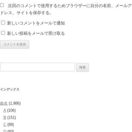
次回のコメントで使用するためブラウザーに自分の名前、メールア
ドレス、サイトを保存する。
新しいコメントをメールで通知
新しい投稿をメールで受け取る
検
索:
インデックス
曲名
(1,986)
A
(106)
B
(151)
C
(89)
D
(93)