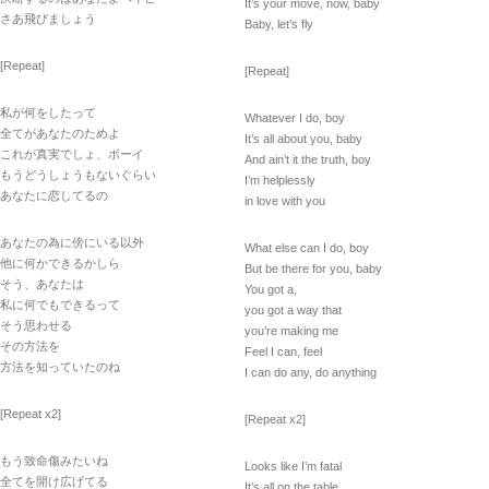
It’s your move, now, baby
さあ飛びましょう
Baby, let’s fly
[Repeat]
[Repeat]
私が何をしたって
Whatever I do, boy
全てがあなたのためよ
It’s all about you, baby
これが真実でしょ、ボーイ
And ain’t it the truth, boy
もうどうしょうもないぐらい
I’m helplessly
あなたに恋してるの
in love with you
あなたの為に傍にいる以外
What else can I do, boy
他に何かできるかしら
But be there for you, baby
そう、あなたは
You got a,
私に何でもできるって
you got a way that
そう思わせる
you’re making me
その方法を
Feel I can, feel
方法を知っていたのね
I can do any, do anything
[Repeat x2]
[Repeat x2]
もう致命傷みたいね
Looks like I’m fatal
全てを開け広げてる
It’s all on the table