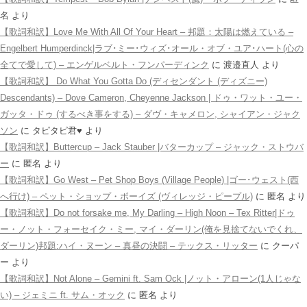
名
より
【歌詞和訳】Love Me With All Of Your Heart – 邦題：太陽は燃えている –
Engelbert Humperdinck|ラブ･ミー･ウィズ･オール・オブ・ユア･ハート(心の
全てで愛して) – エンゲルベルト・フンパーディンク
に
渡邉直人
より
【歌詞和訳】 Do What You Gotta Do (ディセンダント (ディズニー)
Descendants) – Dove Cameron, Cheyenne Jackson | ドゥ・ワット・ユー・
ガッタ・ドゥ (するべき事をする) – ダヴ・キャメロン, シャイアン・ジャク
ソン
に
タピタピ君♥️
より
【歌詞和訳】Buttercup – Jack Stauber |バターカップ – ジャック・ストウバ
ー
に
匿名
より
【歌詞和訳】Go West – Pet Shop Boys (Village People) |ゴー･ウェスト(西
へ行け) – ペット・ショップ・ボーイズ (ヴィレッジ・ピープル)
に
匿名
より
【歌詞和訳】Do not forsake me, My Darling – High Noon – Tex Ritter|ドゥ
ー・ノット・フォーセイク・ミー, マイ・ダーリン(俺を見捨てないでくれ、
ダーリン)邦題:ハイ・ヌーン – 真昼の決闘 – テックス・リッター
に
クーパ
ー
より
【歌詞和訳】Not Alone – Gemini ft. Sam Ock |ノット・アローン(1人じゃな
い) – ジェミニ ft. サム・オック
に
匿名
より