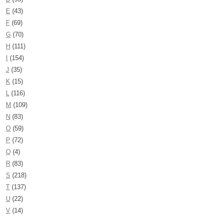
E
(43)
F
(69)
G
(70)
H
(111)
I
(154)
J
(35)
K
(15)
L
(116)
M
(109)
N
(83)
O
(59)
P
(72)
Q
(4)
R
(83)
S
(218)
T
(137)
U
(22)
V
(14)