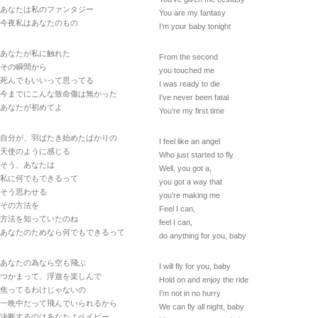
あなたは私のファンタジー
You are my fantasy
今夜私はあなたのもの
I’m your baby tonight
あなたが私に触れた
From the second
その瞬間から
you touched me
死んでもいいって思ってる
I was ready to die
今までにこんな致命傷は無かった
I’ve never been fatal
あなたが初めてよ
You’re my first time
自分が、羽ばたき始めたばかりの
I feel like an angel
天使のように感じる
Who just started to fly
そう、あなたは
Well, you got a,
私に何でもできるって
you got a way that
そう思わせる
you’re making me
その方法を
Feel I can,
方法を知っていたのね
feel I can,
あなたのためなら何でもできるって
do anything for you, baby
あなたの為なら空も飛ぶ
I will fly for you, baby
つかまって、浮遊を楽しんで
Hold on and enjoy the ride
焦ってるわけじゃないの
I’m not in no hurry
一晩中だって飛んでいられるから
We can fly all night, baby
決断するのはあなたよベイビー