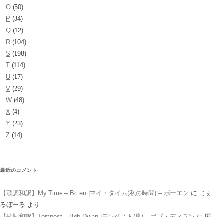
O
(50)
P
(84)
Q
(12)
R
(104)
S
(198)
T
(114)
U
(17)
V
(29)
W
(48)
X
(4)
Y
(23)
Z
(14)
最近のコメント
【歌詞和訳】My Time – Bo en |マイ・タイム(私の時間) – ボーエン
に
じぇ
るぼーる
より
【歌詞和訳】Tempest – Bob Dylan |テンペスト(嵐) – ボブ・ディラン
に
匿