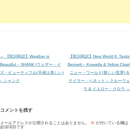
投
←
【歌詞和訳】Weather is
【歌詞和訳】New World ft. Taylor
稿
Beautiful – SHANK |ウェザー・イ
Bennett – Krewella & Yellow Claw|
ナ
ズ・ビューティフル(天候は美しい)
ニュー・ワールド(新しい世界) ft.
ビ
– シャンク
テイラー・ベネット – クルーウェ
ゲ
ラ & イエロー・クロウ
→
ー
シ
コメントを残す
ョ
ン
メールアドレスが公開されることはありません。
※
が付いている欄は
必須項目です