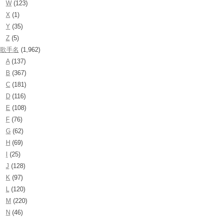
W
(123)
X
(1)
Y
(35)
Z
(5)
歌手名
(1,962)
A
(137)
B
(367)
C
(181)
D
(116)
E
(108)
F
(76)
G
(62)
H
(69)
I
(25)
J
(128)
K
(97)
L
(120)
M
(220)
N
(46)