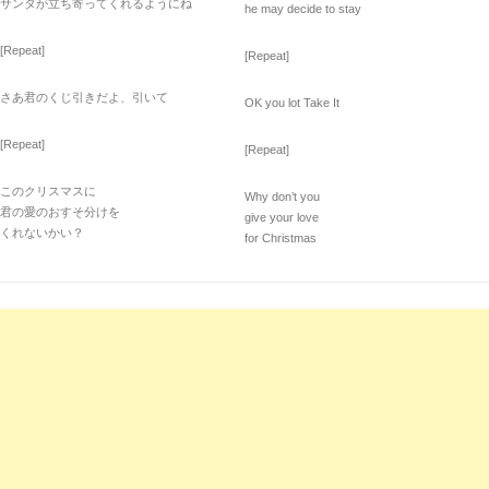
サンタが立ち寄ってくれるようにね
he may decide to stay
[Repeat]
[Repeat]
さあ君のくじ引きだよ、引いて
OK you lot Take It
[Repeat]
[Repeat]
このクリスマスに
Why don’t you
君の愛のおすそ分けを
give your love
くれないかい？
for Christmas