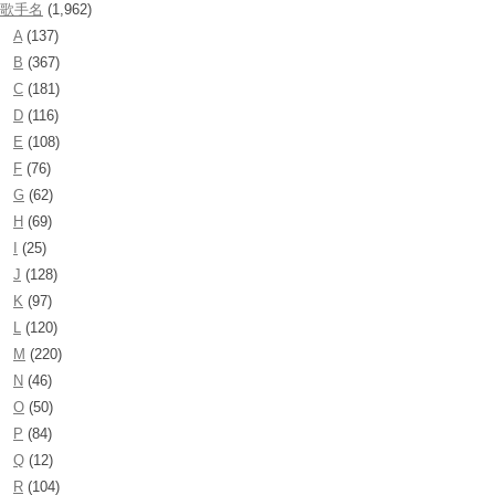
歌手名
(1,962)
A
(137)
B
(367)
C
(181)
D
(116)
E
(108)
F
(76)
G
(62)
H
(69)
I
(25)
J
(128)
K
(97)
L
(120)
M
(220)
N
(46)
O
(50)
P
(84)
Q
(12)
R
(104)