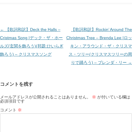
投
←
【歌詞和訳】Deck the Halls –
【歌詞和訳】Rockin’ Around The
稿
Cristmas Song |デック・ザ・ホー
Christmas Tree – Brenda Lee |ロッ
ナ
ルズ(玄関を飾ろう)(邦題:ひいらぎ
キン・アラウンド・ザ・クリスマ
ビ
飾ろう) – クリスマスソング
ス・ツリー(クリスマスツリーの周
ゲ
りで踊ろう) – ブレンダ・リー
→
ー
シ
コメントを残す
ョ
ン
メールアドレスが公開されることはありません。
※
が付いている欄は
必須項目です
コメント
※