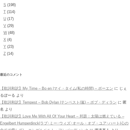
S
(198)
T
(114)
U
(17)
V
(29)
W
(48)
X
(4)
Y
(23)
Z
(14)
最近のコメント
【歌詞和訳】My Time – Bo en |マイ・タイム(私の時間) – ボーエン
に
じぇ
るぼーる
より
【歌詞和訳】Tempest – Bob Dylan |テンペスト(嵐) – ボブ・ディラン
に
匿
名
より
【歌詞和訳】Love Me With All Of Your Heart – 邦題：太陽は燃えている –
Engelbert Humperdinck|ラブ･ミー･ウィズ･オール・オブ・ユア･ハート(心の