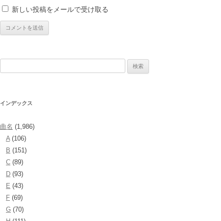
新しい投稿をメールで受け取る
検
索:
インデックス
曲名
(1,986)
A
(106)
B
(151)
C
(89)
D
(93)
E
(43)
F
(69)
G
(70)