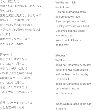
うん、彼はただ
Well he just might
知りたいだけなのかもしれないね
like to know
誰かの顔を
He’s put a great big smile
素敵な笑顔に変えているんだって
on somebody’s face
君がベッドに飛び乗って
If you jump into your bed,
ぱっと顔を毛布にうずめる
Quickly cover up your head,
ドアのカギを締めちゃいけないよ
Don’t you lock the doors
だってさ
you know that
素敵なサンタクロースが
sweet Santa Claus is
向かってきてるから
on the way
[Repeat :]
[Repeat :]
毎日がクリスマスなら
Well I wish it
いいのにって思うよ
could be Christmas everyday
子供たちが歌いだして
When the kids start singing
バンドが演奏を始める時さ
and the band begins to play
Oh 毎日がクリスマスなら
Oh I wish it
いいのにって思うよ
could be Christmas everyday
さあ、クリスマスには
Let the bells ring out
ベルを大きく打ち鳴らそう
for Christmas
公園でスケートをしようよ
When we’re skating in the park,
もしも雲が暗くなり
If the storm