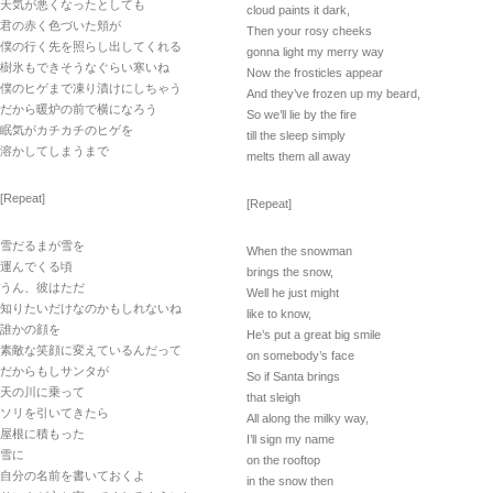
天気が悪くなったとしても
cloud paints it dark,
君の赤く色づいた頬が
Then your rosy cheeks
僕の行く先を照らし出してくれる
gonna light my merry way
樹氷もできそうなぐらい寒いね
Now the frosticles appear
僕のヒゲまで凍り漬けにしちゃう
And they’ve frozen up my beard,
だから暖炉の前で横になろう
So we’ll lie by the fire
眠気がカチカチのヒゲを
till the sleep simply
溶かしてしまうまで
melts them all away
[Repeat]
[Repeat]
雪だるまが雪を
When the snowman
運んでくる頃
brings the snow,
うん、彼はただ
Well he just might
知りたいだけなのかもしれないね
like to know,
誰かの顔を
He’s put a great big smile
素敵な笑顔に変えているんだって
on somebody’s face
だからもしサンタが
So if Santa brings
天の川に乗って
that sleigh
ソリを引いてきたら
All along the milky way,
屋根に積もった
I’ll sign my name
雪に
on the rooftop
自分の名前を書いておくよ
in the snow then