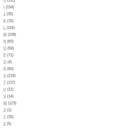
H
(111)
I
(154)
J
(35)
K
(15)
L
(116)
M
(109)
N
(83)
O
(59)
P
(72)
Q
(4)
R
(83)
S
(218)
T
(137)
U
(22)
V
(14)
W
(123)
X
(1)
Y
(35)
Z
(5)