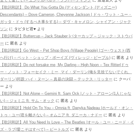
全てで愛して) – エンゲルベルト・フンパーディンク
に
渡邉直人
より
【歌詞和訳】 Do What You Gotta Do (ディセンダント (ディズニー)
Descendants) – Dove Cameron, Cheyenne Jackson | ドゥ・ワット・ユー・
ガッタ・ドゥ (するべき事をする) – ダヴ・キャメロン, シャイアン・ジャク
ソン
に
タピタピ君♥️
より
【歌詞和訳】Buttercup – Jack Stauber |バターカップ – ジャック・ストウバ
ー
に
匿名
より
【歌詞和訳】Go West – Pet Shop Boys (Village People) |ゴー･ウェスト(西
へ行け) – ペット・ショップ・ボーイズ (ヴィレッジ・ピープル)
に
匿名
より
【歌詞和訳】Do not forsake me, My Darling – High Noon – Tex Ritter|ドゥ
ー・ノット・フォーセイク・ミー, マイ・ダーリン(俺を見捨てないでくれ、
ダーリン)邦題:ハイ・ヌーン – 真昼の決闘 – テックス・リッター
に
クーパ
ー
より
【歌詞和訳】Not Alone – Gemini ft. Sam Ock |ノット・アローン(1人じゃな
い) – ジェミニ ft. サム・オック
に
匿名
より
【歌詞和訳】Hold On To You – Omnia ft. Danyka Nadeau |ホールド・オン・
トゥ・ユー(君を離さない) – オムニア ft. ダニーカ・ナドー
に
匿名
より
【歌詞和訳】All You Need Is Love – The Beatles |オール・ユー・ニード・イ
ズ・ラブ(愛こそはすべて) – ビートルズ
に
匿名
より