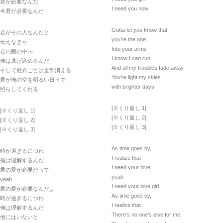
君が必要なんだ
I need you now
今君が必要なんだ
Gotta let you know that
君がその人なんだと
you’re the one
伝えなきゃ
Into your arms
君の腕の中へ
I know I can run
俺は逃げ込めるんだ
And all my troubles fade away
そして厄介ごとは全部消える
You’re light my skies
君が俺の空を明るい日々で
with brighter days
照らしてくれる
[※くり返し 1]
[※くり返し 1]
[※くり返し 2]
[※くり返し 2]
[※くり返し 3]
[※くり返し 3]
As time goes by,
時が過ぎるにつれ
I realize that
俺は理解するんだ
I need your love,
君の愛が必要だって
yeah
yeah
I need your love girl
君の愛が必要なんだよ
As time goes by,
時が過ぎるにつれ
I realize that
俺は理解するんだ
There’s no one’s else for me,
他にはいないと