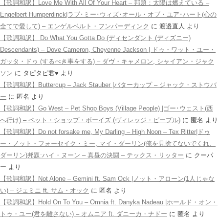
【歌詞和訳】Love Me With All Of Your Heart – 邦題：太陽は燃えている –
Engelbert Humperdinck|ラブ･ミー･ウィズ･オール・オブ・ユア･ハート(心の
全てで愛して) – エンゲルベルト・フンパーディンク
に
渡邉直人
より
【歌詞和訳】 Do What You Gotta Do (ディセンダント (ディズニー)
Descendants) – Dove Cameron, Cheyenne Jackson | ドゥ・ワット・ユー・
ガッタ・ドゥ (するべき事をする) – ダヴ・キャメロン, シャイアン・ジャク
ソン
に
タピタピ君♥️
より
【歌詞和訳】Buttercup – Jack Stauber |バターカップ – ジャック・ストウバ
ー
に
匿名
より
【歌詞和訳】Go West – Pet Shop Boys (Village People) |ゴー･ウェスト(西
へ行け) – ペット・ショップ・ボーイズ (ヴィレッジ・ピープル)
に
匿名
より
【歌詞和訳】Do not forsake me, My Darling – High Noon – Tex Ritter|ドゥ
ー・ノット・フォーセイク・ミー, マイ・ダーリン(俺を見捨てないでくれ、
ダーリン)邦題:ハイ・ヌーン – 真昼の決闘 – テックス・リッター
に
クーパ
ー
より
【歌詞和訳】Not Alone – Gemini ft. Sam Ock |ノット・アローン(1人じゃな
い) – ジェミニ ft. サム・オック
に
匿名
より
【歌詞和訳】Hold On To You – Omnia ft. Danyka Nadeau |ホールド・オン・
トゥ・ユー(君を離さない) – オムニア ft. ダニーカ・ナドー
に
匿名
より