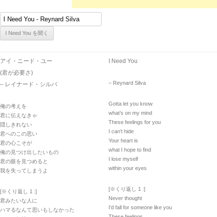
アイ・ニード・ユー
I Need You
(君が必要さ)
– Reynard Silva
– レイナード・シルバ
Gotta let you know
俺の考えを
what’s on my mind
君に伝えなきゃ
These feelings for you
隠しきれない
I can’t hide
君へのこの思い
Your heart is
君の心こそが
what I hope to find
俺の見つけ出したいもの
I lose myself
君の眼を見つめると
within your eyes
我を失ってしまうよ
[※くり返し 1 :]
[※くり返し 1 :]
Never thought
君みたいな人に
I’d fall for someone like you
ハマるなんて思いもしなかった
These feelings