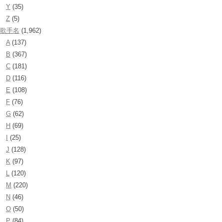
Y
(35)
Z
(5)
歌手名
(1,962)
A
(137)
B
(367)
C
(181)
D
(116)
E
(108)
F
(76)
G
(62)
H
(69)
I
(25)
J
(128)
K
(97)
L
(120)
M
(220)
N
(46)
O
(50)
P
(84)