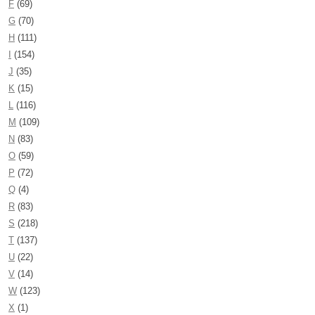
F
(69)
G
(70)
H
(111)
I
(154)
J
(35)
K
(15)
L
(116)
M
(109)
N
(83)
O
(59)
P
(72)
Q
(4)
R
(83)
S
(218)
T
(137)
U
(22)
V
(14)
W
(123)
X
(1)