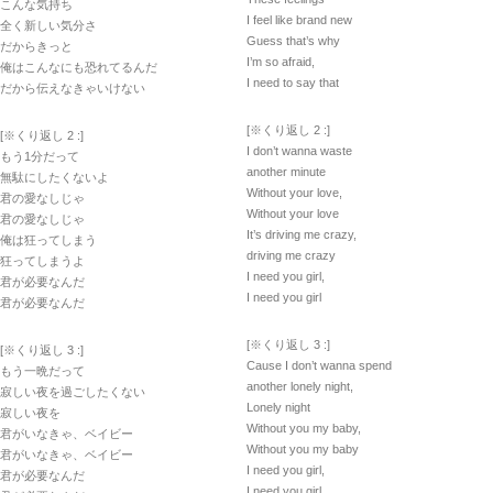
こんな気持ち
I feel like brand new
全く新しい気分さ
Guess that’s why
だからきっと
I’m so afraid,
俺はこんなにも恐れてるんだ
I need to say that
だから伝えなきゃいけない
[※くり返し 2 :]
[※くり返し 2 :]
I don’t wanna waste
もう1分だって
another minute
無駄にしたくないよ
Without your love,
君の愛なしじゃ
Without your love
君の愛なしじゃ
It’s driving me crazy,
俺は狂ってしまう
driving me crazy
狂ってしまうよ
I need you girl,
君が必要なんだ
I need you girl
君が必要なんだ
[※くり返し 3 :]
[※くり返し 3 :]
Cause I don’t wanna spend
もう一晩だって
another lonely night,
寂しい夜を過ごしたくない
Lonely night
寂しい夜を
Without you my baby,
君がいなきゃ、ベイビー
Without you my baby
君がいなきゃ、ベイビー
I need you girl,
君が必要なんだ
I need you girl