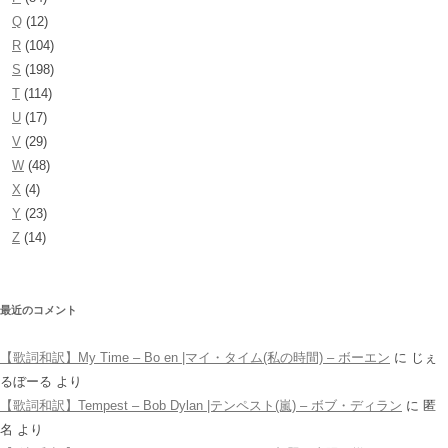
Q
(12)
R
(104)
S
(198)
T
(114)
U
(17)
V
(29)
W
(48)
X
(4)
Y
(23)
Z
(14)
最近のコメント
【歌詞和訳】My Time – Bo en |マイ・タイム(私の時間) – ボーエン
に
じぇ
るぼーる
より
【歌詞和訳】Tempest – Bob Dylan |テンペスト(嵐) – ボブ・ディラン
に
匿
名
より