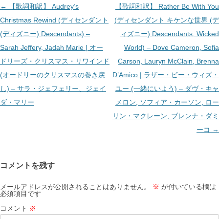
投
←
【歌詞和訳】 Audrey’s
【歌詞和訳】 Rather Be With You
稿
Christmas Rewind (ディセンダント
(ディセンダント キケンな世界 (デ
ナ
(ディズニー) Descendants) –
ィズニー) Descendants: Wicked
ビ
Sarah Jeffery, Jadah Marie | オー
World) – Dove Cameron, Sofia
ゲ
ドリーズ・クリスマス・リワインド
Carson, Lauryn McClain, Brenna
ー
(オードリーのクリスマスの巻き戻
D’Amico | ラザー・ビー・ウィズ・
シ
し) – サラ・ジェフェリー、ジェイ
ユー (一緒にいよう) – ダヴ・キャ
ョ
ダ・マリー
メロン, ソフィア・カーソン, ロー
ン
リン・マクレーン, ブレンナ・ダミ
ーコ
→
コメントを残す
メールアドレスが公開されることはありません。
※
が付いている欄は
必須項目です
コメント
※