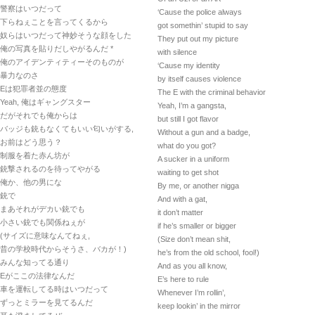
警察はいつだって
‘Cause the police always
下らねぇことを言ってくるから
got somethin’ stupid to say
奴らはいつだって神妙そうな顔をした
They put out my picture
俺の写真を貼りだしやがるんだ *
with silence
俺のアイデンティティーそのものが
‘Cause my identity
暴力なのさ
by itself causes violence
Eは犯罪者並の態度
The E with the criminal behavior
Yeah, 俺はギャングスター
Yeah, I’m a gangsta,
だがそれでも俺からは
but still I got flavor
バッジも銃もなくてもいい匂いがする,
Without a gun and a badge,
お前はどう思う？
what do you got?
制服を着た赤ん坊が
A sucker in a uniform
銃撃されるのを待ってやがる
waiting to get shot
俺か、他の男にな
By me, or another nigga
銃で
And with a gat,
まあそれがデカい銃でも
it don’t matter
小さい銃でも関係ねぇが
if he’s smaller or bigger
(サイズに意味なんてねぇ,
(Size don’t mean shit,
昔の学校時代からそうさ、バカが！)
he’s from the old school, fool!)
みんな知ってる通り
And as you all know,
Eがここの法律なんだ
E’s here to rule
車を運転してる時はいつだって
Whenever I’m rollin’,
ずっとミラーを見てるんだ
keep lookin’ in the mirror