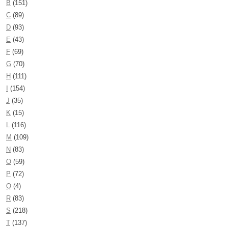
B
(151)
C
(89)
D
(93)
E
(43)
F
(69)
G
(70)
H
(111)
I
(154)
J
(35)
K
(15)
L
(116)
M
(109)
N
(83)
O
(59)
P
(72)
Q
(4)
R
(83)
S
(218)
T
(137)