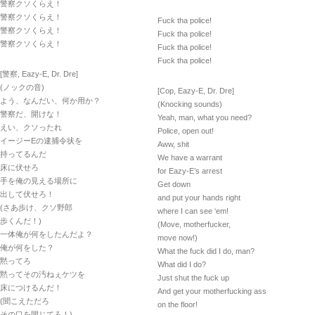
警察クソくらえ！
警察クソくらえ！
Fuck tha police!
警察クソくらえ！
Fuck tha police!
警察クソくらえ！
Fuck tha police!
Fuck tha police!
[警察, Eazy-E, Dr. Dre]
(ノックの音)
[Cop, Eazy-E, Dr. Dre]
よう、なんだい、何か用か？
(Knocking sounds)
警察だ、開けな！
Yeah, man, what you need?
えい、クソったれ
Police, open out!
イージーEの逮捕令状を
Aww, shit
持ってるんだ
We have a warrant
床に伏せろ
for Eazy-E’s arrest
手を俺の見える場所に
Get down
出して伏せろ！
and put your hands right
(さあ歩け、クソ野郎
where I can see ‘em!
歩くんだ！)
(Move, motherfucker,
一体俺が何をしたんだよ？
move now!)
俺が何をした？
What the fuck did I do, man?
黙ってろ
What did I do?
黙ってその汚ねぇケツを
Just shut the fuck up
床につけるんだ！
And get your motherfucking ass
(聞こえただろ
on the floor!
その口を閉じてろ！)