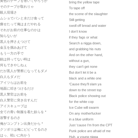
黄色のテープを巻いてやろうか
bring the yellow tape
そのテープが取れりゃ
To tape off
殺人現場さ
the scene of the slaughter
ムショでパンと水だけ食って
Still getting
痩せたって俺はまだやれる
swoll off bread and water
それがお前の仕事なのかは
I don’t know
知らないが
if they fags or what
黒人を押さえつけて
Search a nigga down,
金玉を掴みあげて
and grabbing his nuts
もう一方の手で
And on the other hand,
銃は持ってない時は
without a gun,
何もできやしねぇ
they can’t get none
だが黒人が警察になってもダメ
But don’t let it be a
白人もダメだ
black and a white one
アイツらはお前を
‘Cause they’ll slam ya
地面に叩きつけるだけ
down to the street top
黒人警官はお前を
Black police showing out
白人警官に突き出すんだ
for the white cop
アイスキューブは
Ice Cube will swarm
全ての青い制服を着た奴らを *
On any motherfucker
攻撃するのさ
in a blue uniform
俺がコンプトン出身だから *
Just ‘cause I’m from the CPT
クソポリは俺にビビってるのさ
Punk police are afraid of me
はっ、戦いに向かう
Huh, a young nigga