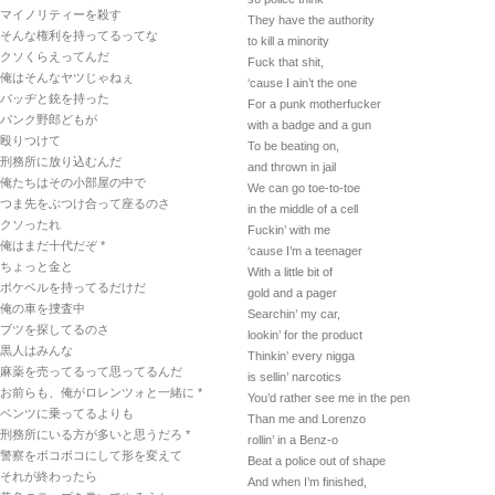
マイノリティーを殺す
They have the authority
そんな権利を持ってるってな
to kill a minority
クソくらえってんだ
Fuck that shit,
俺はそんなヤツじゃねぇ
‘cause I ain’t the one
バッヂと銃を持った
For a punk motherfucker
パンク野郎どもが
with a badge and a gun
殴りつけて
To be beating on,
刑務所に放り込むんだ
and thrown in jail
俺たちはその小部屋の中で
We can go toe-to-toe
つま先をぶつけ合って座るのさ
in the middle of a cell
クソったれ
Fuckin’ with me
俺はまだ十代だぞ *
‘cause I’m a teenager
ちょっと金と
With a little bit of
ポケベルを持ってるだけだ
gold and a pager
俺の車を捜査中
Searchin’ my car,
ブツを探してるのさ
lookin’ for the product
黒人はみんな
Thinkin’ every nigga
麻薬を売ってるって思ってるんだ
is sellin’ narcotics
お前らも、俺がロレンツォと一緒に *
You’d rather see me in the pen
ベンツに乗ってるよりも
Than me and Lorenzo
刑務所にいる方が多いと思うだろ *
rollin’ in a Benz-o
警察をボコボコにして形を変えて
Beat a police out of shape
それが終わったら
And when I’m finished,