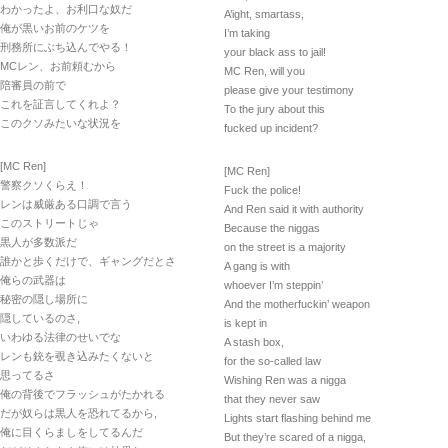
わかったよ、お利口な奴だ
A’ight, smartass,
俺が黒いお前のケツを
I’m taking
刑務所にぶち込んでやる！
your black ass to jail!
MCレン、お前頼むから
MC Ren, will you
陪審員の前で
please give your testimony
これを証言してくれよ？
To the jury about this
このクソみたいな状況を
fucked up incident?
[MC Ren]
[MC Ren]
警察クソくらえ！
Fuck the police!
レンは威厳ある口調で言う
And Ren said it with authority
このストリートじゃ
Because the niggas
黒人が多数派だ
on the street is a majority
誰かと歩くだけで、ギャングだとさ
A gang is with
俺らの武器は
whoever I’m steppin’
秘密の隠し場所に
And the motherfuckin’ weapon
隠しているのさ,
is kept in
いわゆる法律のせいでな
A stash box,
レンも銃を覗き込みたくないと
for the so-called law
思ってるさ
Wishing Ren was a nigga
俺の背後でフラッシュがたかれる
that they never saw
だが奴らは黒人を恐れてるから,
Lights start flashing behind me
俺に目くらましをしてるんだ
But they’re scared of a nigga,