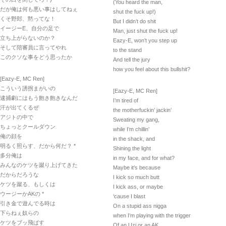
(You heard the man,
だが俺は何も悪い事はしてねぇ
shut the fuck up!)
くそ野郎、黙ってな！
But I didn’t do shit
イージーE、自分の足で
Man, just shut the fuck up!
立ち上がらないのか？
Eazy-E, won’t you step up
そして陪審員に言ってやれ
to the stand
このクソな事をどう思ったか
And tell the jury
how you feel about this bullshit?
[Eazy-E, MC Ren]
こういう誘拐まがいの
[Eazy-E, MC Ren]
逮捕劇にはもう飽き飽きなんだ
I’m tired of
汗が出てくるぜ
the motherfuckin’ jackin’
アジトの中で
Sweating my gang,
ちょっとクールダウン
while I’m chillin’
俺の顔を
in the shack, and
明るく照らす、だから何だ？ *
Shining the light
多分俺は
in my face, and for what?
みんなのケツを蹴り上げてきた
Maybe it’s because
だからだろうな
I kick so much butt
ケツを蹴る、もしくは
I kick ass, or maybe
ウージーかAKの *
‘cause I blast
引き金で遊んでる時は
On a stupid ass nigga
下らねぇ奴らの
when I’m playing with the trigger
ケツをブッ飛ばす
Of an Uzi or an AK