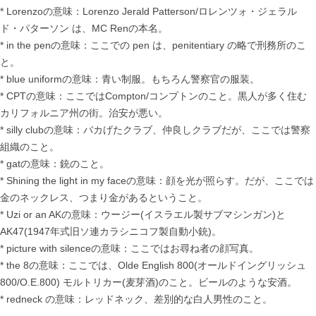
* Lorenzoの意味：Lorenzo Jerald Patterson/ロレンツォ・ジェラル
ド・パターソン は、MC Renの本名。
* in the penの意味：ここでの pen は、penitentiary の略で刑務所のこ
と。
* blue uniformの意味：青い制服。もちろん警察官の服装。
* CPTの意味：ここではCompton/コンプトンのこと。黒人が多く住む
カリフォルニア州の街。治安が悪い。
* silly clubの意味：バカげたクラブ、仲良しクラブだが、ここでは警察
組織のこと。
* gatの意味：銃のこと。
* Shining the light in my faceの意味：顔を光が照らす。だが、ここでは
金のネックレス、つまり金があるということ。
* Uzi or an AKの意味：ウージー(イスラエル製サブマシンガン)と
AK47(1947年式旧ソ連カラシニコフ製自動小銃)。
* picture with silenceの意味：ここではお尋ね者の顔写真。
* the 8の意味：ここでは、Olde English 800(オールドイングリッシュ
800/O.E.800) モルトリカー(麦芽酒)のこと。ビールのような安酒。
* redneck の意味：レッドネック、差別的な白人男性のこと。