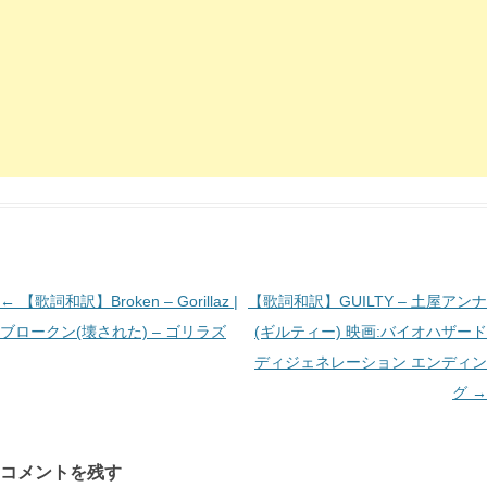
投
←
【歌詞和訳】Broken – Gorillaz |
【歌詞和訳】GUILTY – 土屋アンナ
稿
ブロークン(壊された) – ゴリラズ
(ギルティー) 映画:バイオハザード
ナ
ディジェネレーション エンディン
ビ
グ
→
ゲ
ー
コメントを残す
シ