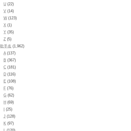
U
(22)
V
(14)
W
(123)
X
(1)
Y
(35)
Z
(5)
歌手名
(1,962)
A
(137)
B
(367)
C
(181)
D
(116)
E
(108)
F
(76)
G
(62)
H
(69)
I
(25)
J
(128)
K
(97)
L
(120)