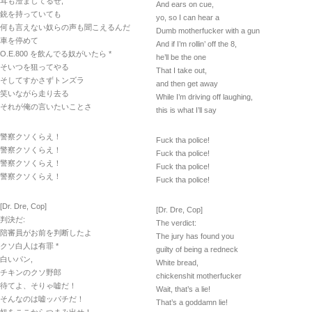
耳も澄ましてるぜ,
And ears on cue,
銃を持っていても
yo, so I can hear a
何も言えない奴らの声も聞こえるんだ
Dumb motherfucker with a gun
車を停めて
And if I’m rollin’ off the 8,
O.E.800 を飲んでる奴がいたら *
he’ll be the one
そいつを狙ってやる
That I take out,
そしてすかさずトンズラ
and then get away
笑いながら走り去る
While I’m driving off laughing,
それが俺の言いたいことさ
this is what I’ll say
警察クソくらえ！
Fuck tha police!
警察クソくらえ！
Fuck tha police!
警察クソくらえ！
Fuck tha police!
警察クソくらえ！
Fuck tha police!
[Dr. Dre, Cop]
[Dr. Dre, Cop]
判決だ:
The verdict:
陪審員がお前を判断したよ
The jury has found you
クソ白人は有罪 *
guilty of being a redneck
白いパン,
White bread,
チキンのクソ野郎
chickenshit motherfucker
待てよ、そりゃ嘘だ！
Wait, that’s a lie!
そんなのは嘘ッパチだ！
That’s a goddamn lie!