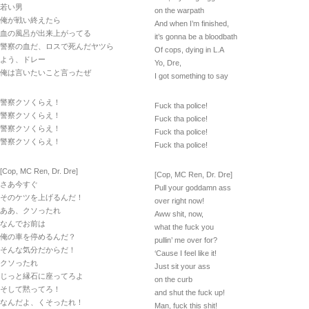
若い男
on the warpath
俺が戦い終えたら
And when I’m finished,
血の風呂が出来上がってる
it’s gonna be a bloodbath
警察の血だ、ロスで死んだヤツら
Of cops, dying in L.A
よう、ドレー
Yo, Dre,
俺は言いたいこと言ったぜ
I got something to say
警察クソくらえ！
Fuck tha police!
警察クソくらえ！
Fuck tha police!
警察クソくらえ！
Fuck tha police!
警察クソくらえ！
Fuck tha police!
[Cop, MC Ren, Dr. Dre]
[Cop, MC Ren, Dr. Dre]
さあ今すぐ
Pull your goddamn ass
そのケツを上げるんだ！
over right now!
ああ、クソったれ
Aww shit, now,
なんでお前は
what the fuck you
俺の車を停めるんだ？
pullin’ me over for?
そんな気分だからだ！
‘Cause I feel like it!
クソったれ
Just sit your ass
じっと縁石に座ってろよ
on the curb
そして黙ってろ！
and shut the fuck up!
なんだよ、くそったれ！
Man, fuck this shit!