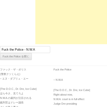
ファック・ザ・ポリス
Fuck the Police
(警察クソくらえ)
– エヌ・ダブリュ・エー
– N.W.A
[The D.O.C., Dr. Dre, Ice Cube]
[The D.O.C., Dr. Dre, Ice Cube]
ほら今さ、見てろよ
Right about now,
N.W.A.の裁判が注目される
N.W.A. court is in full effect
裁判官はドレー議長
Judge Dre presiding