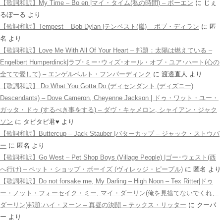
【歌詞和訳】My Time – Bo en |マイ・タイム(私の時間) – ボーエン
に
じぇ
るぼーる
より
【歌詞和訳】Tempest – Bob Dylan |テンペスト(嵐) – ボブ・ディラン
に
匿
名
より
【歌詞和訳】Love Me With All Of Your Heart – 邦題：太陽は燃えている –
Engelbert Humperdinck|ラブ･ミー･ウィズ･オール・オブ・ユア･ハート(心の
全てで愛して) – エンゲルベルト・フンパーディンク
に
渡邉直人
より
【歌詞和訳】 Do What You Gotta Do (ディセンダント (ディズニー)
Descendants) – Dove Cameron, Cheyenne Jackson | ドゥ・ワット・ユー・
ガッタ・ドゥ (するべき事をする) – ダヴ・キャメロン, シャイアン・ジャク
ソン
に
タピタピ君♥️
より
【歌詞和訳】Buttercup – Jack Stauber |バターカップ – ジャック・ストウバ
ー
に
匿名
より
【歌詞和訳】Go West – Pet Shop Boys (Village People) |ゴー･ウェスト(西
へ行け) – ペット・ショップ・ボーイズ (ヴィレッジ・ピープル)
に
匿名
より
【歌詞和訳】Do not forsake me, My Darling – High Noon – Tex Ritter|ドゥ
ー・ノット・フォーセイク・ミー, マイ・ダーリン(俺を見捨てないでくれ、
ダーリン)邦題:ハイ・ヌーン – 真昼の決闘 – テックス・リッター
に
クーパ
ー
より