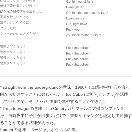
奴をここからつまみ出せ！
Get him out of here!
俺は正義が欲しいだけさ！
I want justice!
奴を俺の目の前から連れ出せ
Get him the fuck out my face!
正義が欲しいだけさ！
I want justice!
出ていけ、今すぐに！
Out, right now!
クソったれ
Fuck you,
クソったれの黒人どもが！
you black motherfuckers!
警察クソくらえ！
Fuck tha police!
警察クソくらえ！
Fuck tha police!
警察クソくらえ！
Fuck tha police!
警察クソくらえ！
Fuck tha police!
* straight from the undergroundの意味：1980年代は警察や社会を真っ
向から批判することは難しかった。Ice Cube は地下(アングラ)で活躍
していたので、そういった慣例を無視することができた。
* I’m a teenagerの意味：Ice Cubeはカリフォルニア州コンプトン出
身。当時夜中に子供が出歩くだけで、警察がギャングと認定して逮捕す
ることができる法律があった。
* pagerの意味：ページャ。ポケベルの事。