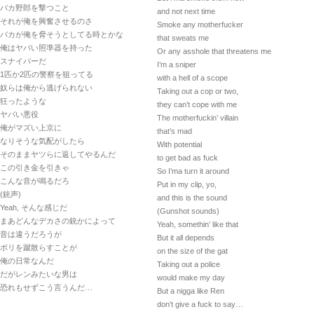
バカ野郎を撃つこと
and not next time
それが俺を興奮させるのさ
Smoke any motherfucker
バカが俺を脅そうとしてる時とかな
that sweats me
俺はヤバい照準器を持った
Or any asshole that threatens me
スナイパーだ
I’m a sniper
1匹か2匹の警察を狙ってる
with a hell of a scope
奴らは俺から逃げられない
Taking out a cop or two,
狂ったような
they can’t cope with me
ヤバい悪役
The motherfuckin’ villain
俺がマズい上京に
that’s mad
なりそうな気配がしたら
With potential
そのままヤツらに返してやるんだ
to get bad as fuck
この引き金を引きゃ
So I’ma turn it around
こんな音が鳴るだろ
Put in my clip, yo,
(銃声)
and this is the sound
Yeah, そんな感じだ
(Gunshot sounds)
まあどんなデカさの銃かによって
Yeah, somethin’ like that
音は違うだろうが
But it all depends
ポリを蹴散らすことが
on the size of the gat
俺の日常なんだ
Taking out a police
だがレンみたいな男は
would make my day
恐れもせずこう言うんだ…
But a nigga like Ren
don’t give a fuck to say…