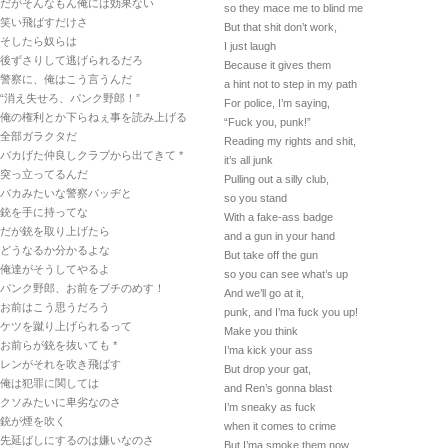
だがそんなもん俺には効果ない
so they mace me to blind me
笑い飛ばすだけさ
But that shit don’t work,
そしたら奴らは
I just laugh
後ずさりして逃げられるだろ
Because it gives them
警察に、俺はこう言うんだ
a hint not to step in my path
“消え失せろ、パンク野郎！”
For police, I’m saying,
俺の権利とか下らねぇ事を読み上げる
“Fuck you, punk!”
全部ガラクタだ
Reading my rights and shit,
バカげた仲良しクラブから出てきて *
it’s all junk
突っ立ってるんだ
Pulling out a silly club,
バカみたいな警察バッヂと
so you stand
銃を手に持ってな
With a fake-ass badge
だが銃を取り上げたら
and a gun in your hand
どうなるか分かるよな
But take off the gun
俺達がそうしてやるよ
so you can see what’s up
パンク野郎、お前をブチのめす！
And we’ll go at it,
お前はこう思うだろう
punk, and I’ma fuck you up!
ケツを蹴り上げられるって
Make you think
お前らが銃を抜いても *
I’ma kick your ass
レンがそれを吹き飛ばす
But drop your gat,
俺は犯罪に関しては
and Ren’s gonna blast
クソみたいに卑劣なのさ
I’m sneaky as fuck
銃が煙を吹く
when it comes to crime
先延ばしにするのは嫌いなのさ
But I’ma smoke them now