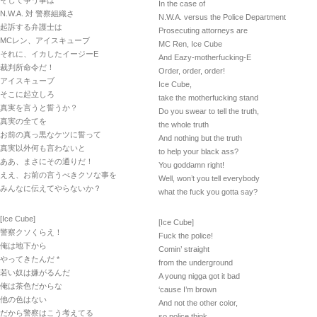
そして争う事は
In the case of
N.W.A. 対 警察組織さ
N.W.A. versus the Police Department
起訴する弁護士は
Prosecuting attorneys are
MCレン、アイスキューブ
MC Ren, Ice Cube
それに、イカしたイージーE
And Eazy-motherfucking-E
裁判所命令だ！
Order, order, order!
アイスキューブ
Ice Cube,
そこに起立しろ
take the motherfucking stand
真実を言うと誓うか？
Do you swear to tell the truth,
真実の全てを
the whole truth
お前の真っ黒なケツに誓って
And nothing but the truth
真実以外何も言わないと
to help your black ass?
ああ、まさにその通りだ！
You goddamn right!
ええ、お前の言うべきクソな事を
Well, won’t you tell everybody
みんなに伝えてやらないか？
what the fuck you gotta say?
[Ice Cube]
[Ice Cube]
警察クソくらえ！
Fuck the police!
俺は地下から
Comin’ straight
やってきたんだ *
from the underground
若い奴は嫌がるんだ
A young nigga got it bad
俺は茶色だからな
‘cause I’m brown
他の色はない
And not the other color,
だから警察はこう考えてる
so police think