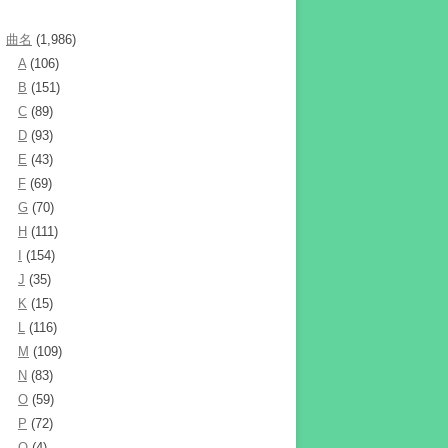
曲名
(1,986)
A
(106)
B
(151)
C
(89)
D
(93)
E
(43)
F
(69)
G
(70)
H
(111)
I
(154)
J
(35)
K
(15)
L
(116)
M
(109)
N
(83)
O
(59)
P
(72)
Q
(4)