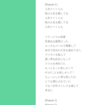
[Repeat 2:]
人生クソくらえ
私の人生を愛してる
人生クソくらえ
私の人生を愛してる
人生クソくらえ
リラックスが必要
目覚めは最悪だった
エッチなメールで興奮して
自分で自分の人生を進めてきた
マイタイを飲んで
悪い男を好きになって
スリルを求めてた
もっともっと欲しがって
4つのことを欲しがって *
ちょっとした罪も犯したわ
とても満たされていた
でも一日中ストレスを感じて
本当に
[Repeat 1]
[Repeat 2]