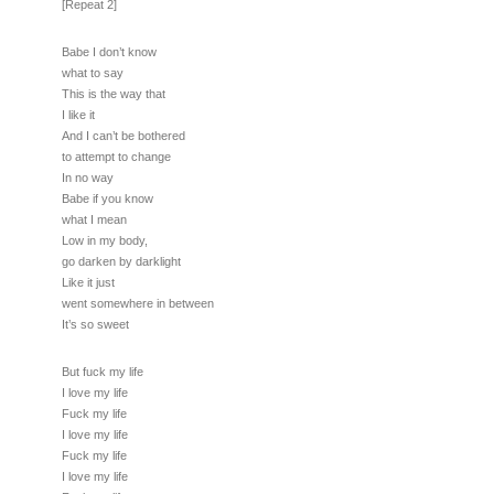
[Repeat 2]
Babe I don’t know
what to say
This is the way that
I like it
And I can’t be bothered
to attempt to change
In no way
Babe if you know
what I mean
Low in my body,
go darken by darklight
Like it just
went somewhere in between
It’s so sweet
But fuck my life
I love my life
Fuck my life
I love my life
Fuck my life
I love my life