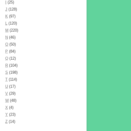
I
(25)
J
(128)
K
(97)
L
(120)
M
(220)
N
(46)
O
(50)
P
(84)
Q
(12)
R
(104)
S
(198)
T
(114)
U
(17)
V
(29)
W
(48)
X
(4)
Y
(23)
Z
(14)