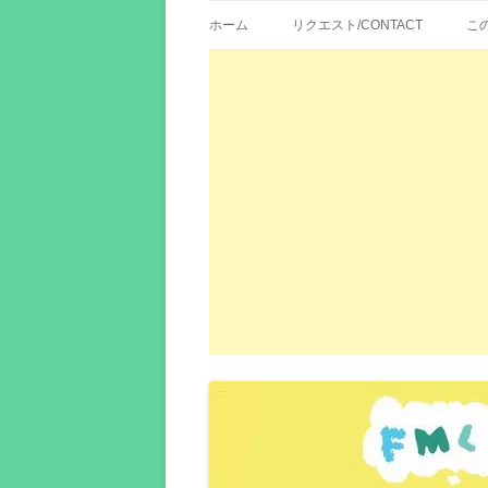
歌詞紹介、映画の主題歌とその和訳。リク
エイカシ | 洋楽歌
ホーム
リクエスト/CONTACT
こ