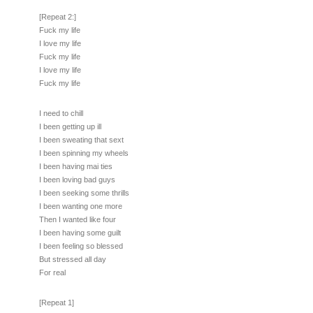
[Repeat 2:]
Fuck my life
I love my life
Fuck my life
I love my life
Fuck my life
I need to chill
I been getting up ill
I been sweating that sext
I been spinning my wheels
I been having mai ties
I been loving bad guys
I been seeking some thrills
I been wanting one more
Then I wanted like four
I been having some guilt
I been feeling so blessed
But stressed all day
For real
[Repeat 1]