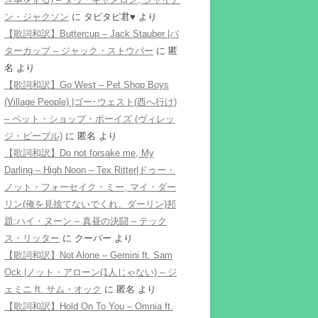
ン・ジャクソン
に
タピタピ君♥️
より
【歌詞和訳】Buttercup – Jack Stauber |バ
ターカップ – ジャック・ストウバー
に
匿
名
より
【歌詞和訳】Go West – Pet Shop Boys
(Village People) |ゴー･ウェスト(西へ行け)
– ペット・ショップ・ボーイズ (ヴィレッ
ジ・ピープル)
に
匿名
より
【歌詞和訳】Do not forsake me, My
Darling – High Noon – Tex Ritter|ドゥー・
ノット・フォーセイク・ミー, マイ・ダー
リン(俺を見捨てないでくれ、ダーリン)邦
題:ハイ・ヌーン – 真昼の決闘 – テック
ス・リッター
に
クーパー
より
【歌詞和訳】Not Alone – Gemini ft. Sam
Ock |ノット・アローン(1人じゃない) – ジ
ェミニ ft. サム・オック
に
匿名
より
【歌詞和訳】Hold On To You – Omnia ft.