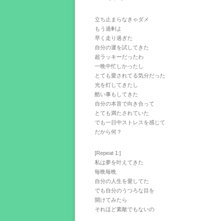
立ち止まらなきゃダメ
もう過剰よ
早く走り過ぎた
自分の運を試してきた
超ラッキーだったわ
一晩中忙しかったし
とても愛されてる気分だった
光を灯してきたし
酷い事もしてきた
自分の本音で向き合って
とても満たされていた
でも一日中ストレスを感じて
だから何？
[Repeat 1:]
私は夢を叶えてきた
毎晩毎晩
自分の人生を愛してた
でも自分のうつろな目を
開けてみたら
それほど素敵でもないの