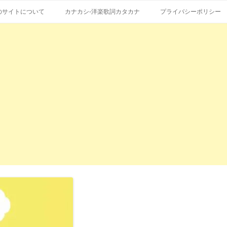
コ
エストも受付。
詞の和訳、英語の意味、読み方
ン
のサイトについて
カナカシ-洋楽歌詞カタカナ
プライバシーポリシー
テ
ン
ツ
へ
ス
キ
ッ
プ