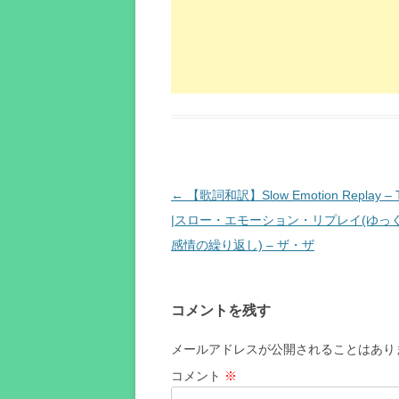
投
←
【歌詞和訳】Slow Emotion Replay – T
稿
|スロー・エモーション・リプレイ(ゆっ
ナ
感情の繰り返し) – ザ・ザ
ビ
ゲ
コメントを残す
ー
シ
メールアドレスが公開されることはあり
ョ
コメント
※
ン