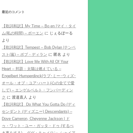
最近のコメント
【歌詞和訳】My Time – Bo en |マイ・タイ
ム(私の時間) – ボーエン
に
じぇるぼーる
より
【歌詞和訳】Tempest – Bob Dylan |テンペ
スト(嵐) – ボブ・ディラン
に
匿名
より
【歌詞和訳】Love Me With All Of Your
Heart – 邦題：太陽は燃えている –
Engelbert Humperdinck|ラブ･ミー･ウィズ･
オール・オブ・ユア･ハート(心の全てで愛
して) – エンゲルベルト・フンパーディン
ク
に
渡邉直人
より
【歌詞和訳】 Do What You Gotta Do (ディ
センダント (ディズニー) Descendants) –
Dove Cameron, Cheyenne Jackson | ド
ゥ・ワット・ユー・ガッタ・ドゥ (するべ
き事をする) – ダヴ・キャメロン, シャイア