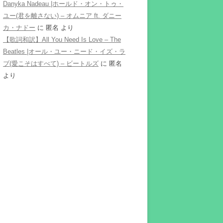
Danyka Nadeau |ホールド・オン・トゥ・
ユー(君を離さない) – オムニア ft. ダニー
カ・ナドー
に
匿名
より
【歌詞和訳】All You Need Is Love – The
Beatles |オール・ユー・ニード・イズ・ラ
ブ(愛こそはすべて) – ビートルズ
に
匿名
より