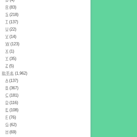
R
(83)
S
(218)
T
(137)
U
(22)
V
(14)
W
(123)
X
(1)
Y
(35)
Z
(5)
歌手名
(1,962)
A
(137)
B
(367)
C
(181)
D
(116)
E
(108)
F
(76)
G
(62)
H
(69)