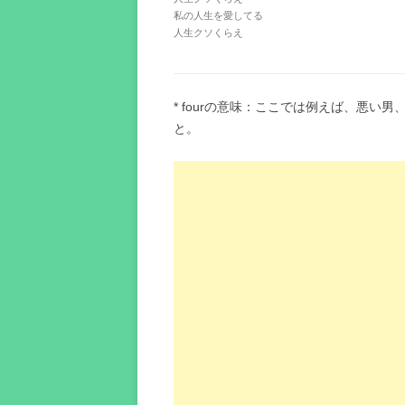
私の人生を愛してる
人生クソくらえ
* fourの意味：ここでは例えば、悪
と。