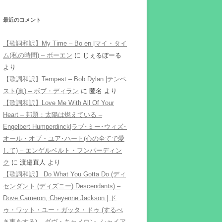
最近のコメント
【歌詞和訳】My Time – Bo en |マイ・タイ
ム(私の時間) – ボーエン
に
じぇるぼーる
より
【歌詞和訳】Tempest – Bob Dylan |テンペ
スト(嵐) – ボブ・ディラン
に
匿名
より
【歌詞和訳】Love Me With All Of Your
Heart – 邦題：太陽は燃えている –
Engelbert Humperdinck|ラブ･ミー･ウィズ･
オール・オブ・ユア･ハート(心の全てで愛
して) – エンゲルベルト・フンパーディン
ク
に
渡邉直人
より
【歌詞和訳】 Do What You Gotta Do (ディ
センダント (ディズニー) Descendants) –
Dove Cameron, Cheyenne Jackson | ド
ゥ・ワット・ユー・ガッタ・ドゥ (するべ
き事をする) – ダヴ・キャメロン, シャイア