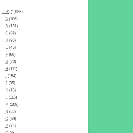
曲名
(1,986)
A
(106)
B
(151)
C
(89)
D
(93)
E
(43)
F
(69)
G
(70)
H
(111)
I
(154)
J
(35)
K
(15)
L
(116)
M
(109)
N
(83)
O
(59)
P
(72)
Q
(4)