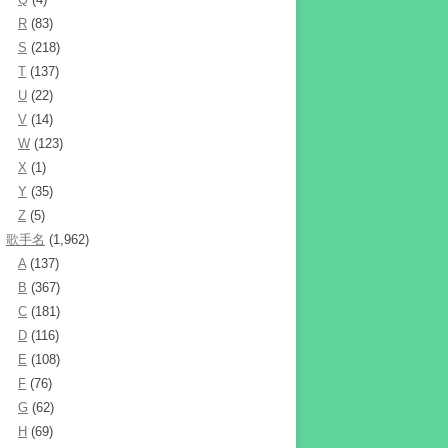
R
(83)
S
(218)
T
(137)
U
(22)
V
(14)
W
(123)
X
(1)
Y
(35)
Z
(5)
歌手名
(1,962)
A
(137)
B
(367)
C
(181)
D
(116)
E
(108)
F
(76)
G
(62)
H
(69)