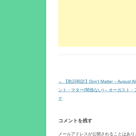
投
←
【歌詞和訳】Don’t Matter – August Als
稿
ント・マター(関係ない) – オーガスト
ナ
ナ
ビ
ゲ
コメントを残す
ー
シ
メールアドレスが公開されることはあり