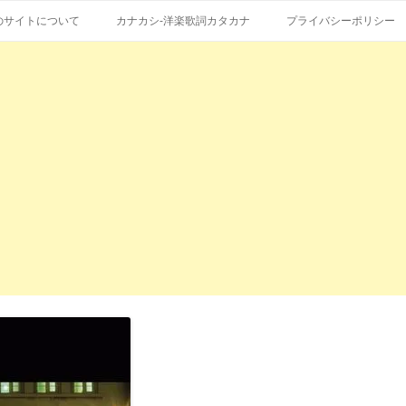
コ
エストも受付。
詞の和訳、英語の意味、読み方
ン
のサイトについて
カナカシ-洋楽歌詞カタカナ
プライバシーポリシー
テ
ン
ツ
へ
ス
キ
ッ
プ