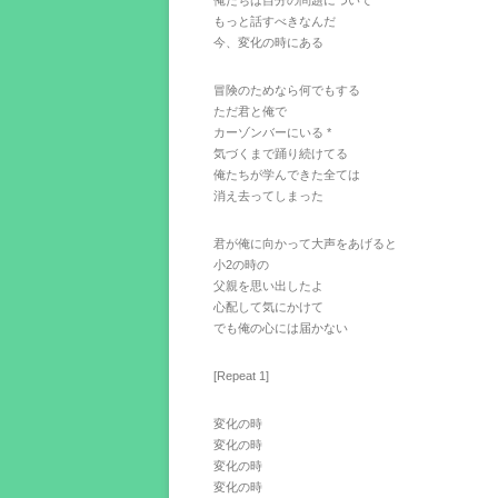
俺たちは自分の問題について
もっと話すべきなんだ
今、変化の時にある
冒険のためなら何でもする
ただ君と俺で
カーゾンバーにいる *
気づくまで踊り続けてる
俺たちが学んできた全ては
消え去ってしまった
君が俺に向かって大声をあげると
小2の時の
父親を思い出したよ
心配して気にかけて
でも俺の心には届かない
[Repeat 1]
変化の時
変化の時
変化の時
変化の時