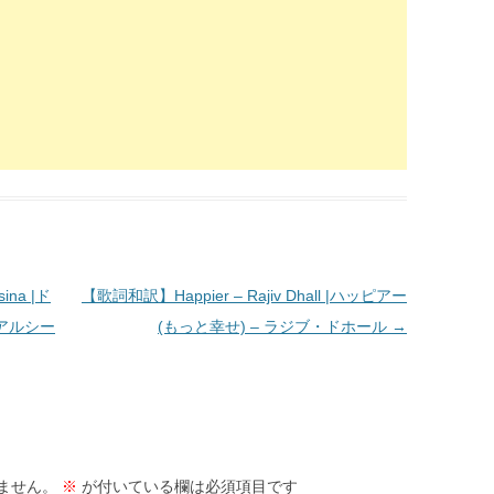
ina |ド
【歌詞和訳】Happier – Rajiv Dhall |ハッピアー
・アルシー
(もっと幸せ) – ラジブ・ドホール
→
ません。
※
が付いている欄は必須項目です