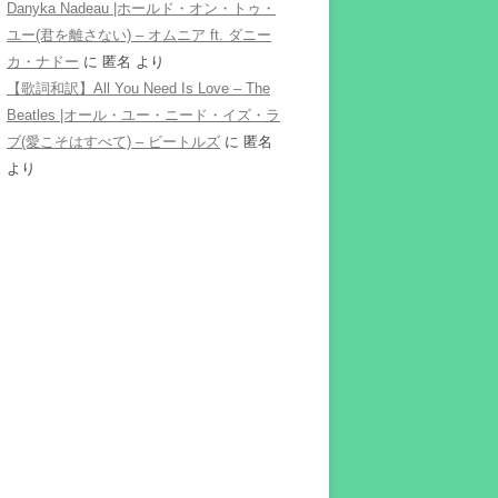
Danyka Nadeau |ホールド・オン・トゥ・
ユー(君を離さない) – オムニア ft. ダニー
カ・ナドー
に
匿名
より
【歌詞和訳】All You Need Is Love – The
Beatles |オール・ユー・ニード・イズ・ラ
ブ(愛こそはすべて) – ビートルズ
に
匿名
より