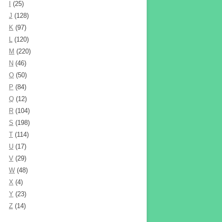
I
(25)
J
(128)
K
(97)
L
(120)
M
(220)
N
(46)
O
(50)
P
(84)
Q
(12)
R
(104)
S
(198)
T
(114)
U
(17)
V
(29)
W
(48)
X
(4)
Y
(23)
Z
(14)