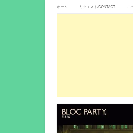
歌詞紹介、映画の主題歌とその和訳。リク
エイカシ | 洋楽歌
ホーム
リクエスト/CONTACT
こ