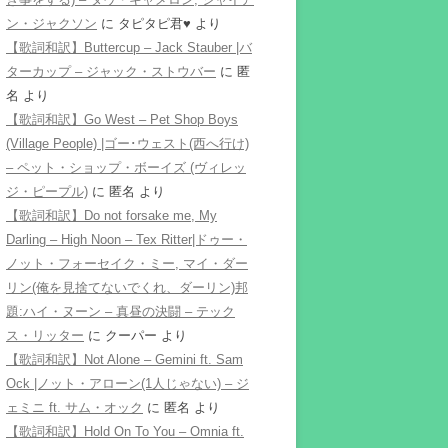
ン・ジャクソン
に
タピタピ君♥️
より
【歌詞和訳】Buttercup – Jack Stauber |バ
ターカップ – ジャック・ストウバー
に
匿
名
より
【歌詞和訳】Go West – Pet Shop Boys
(Village People) |ゴー･ウェスト(西へ行け)
– ペット・ショップ・ボーイズ (ヴィレッ
ジ・ピープル)
に
匿名
より
【歌詞和訳】Do not forsake me, My
Darling – High Noon – Tex Ritter|ドゥー・
ノット・フォーセイク・ミー, マイ・ダー
リン(俺を見捨てないでくれ、ダーリン)邦
題:ハイ・ヌーン – 真昼の決闘 – テック
ス・リッター
に
クーパー
より
【歌詞和訳】Not Alone – Gemini ft. Sam
Ock |ノット・アローン(1人じゃない) – ジ
ェミニ ft. サム・オック
に
匿名
より
【歌詞和訳】Hold On To You – Omnia ft.