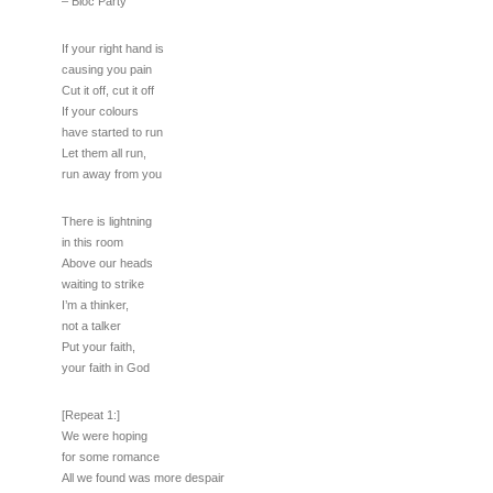
– Bloc Party
If your right hand is
causing you pain
Cut it off, cut it off
If your colours
have started to run
Let them all run,
run away from you
There is lightning
in this room
Above our heads
waiting to strike
I’m a thinker,
not a talker
Put your faith,
your faith in God
[Repeat 1:]
We were hoping
for some romance
All we found was more despair