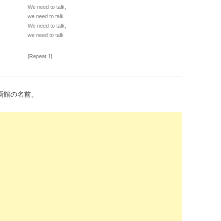
We need to talk,
we need to talk
We need to talk,
we need to talk
[Repeat 1]
映画館の名前。