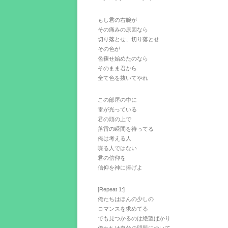
もし君の右腕が
その痛みの原因なら
切り落とせ、切り落とせ
その色が
色褪せ始めたのなら
そのまま君から
全て色を抜いてやれ
この部屋の中に
雷が光っている
君の頭の上で
落雷の瞬間を待ってる
俺は考える人
喋る人ではない
君の信仰を
信仰を神に捧げよ
[Repeat 1:]
俺たちはほんの少しの
ロマンスを求めてる
でも見つかるのは絶望ばかり