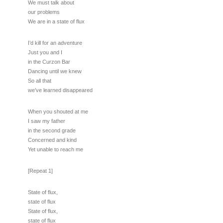
We must talk about
our problems
We are in a state of flux
I’d kill for an adventure
Just you and I
in the Curzon Bar
Dancing until we knew
So all that
we’ve learned disappeared
When you shouted at me
I saw my father
in the second grade
Concerned and kind
Yet unable to reach me
[Repeat 1]
State of flux,
state of flux
State of flux,
state of flux