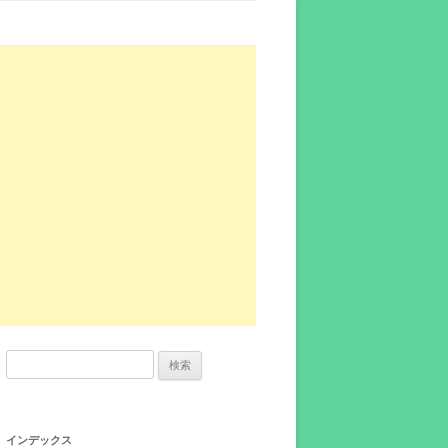
検
索:
インデックス