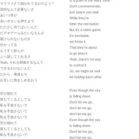
is a gram of the Mary Jane *
マリファナで描かれてるかのよう *
Don’t commemorate,
追悼なんて必要ないさ
just space you wait
あいつ等が
While they’re
赤いボタンを押すまで
hittin’ the red button
ただ少し待てばいいんだ
like it’s a video game
ビデオゲームみたいなもんさ
It’s inevitable,
避けられないものさ
we know it
分かってる
That they’re about
もうすぐ奴らが
to go blow it
ぶっ放してくれるさ
Yeah, there’s no way
Yeah, それを制御するなんて
to control it
できるわけないんだ
So, we might as well
だから、俺達もそ
be holding each other
お互いに抱きしめ合おう
Even though the sky
空が崩れて
is falling down
落ちてくるとしても
Don’t let me go,
私を手放さないで
don’t let me go,
私を手放さないで
don’t let me go
私を手放さないで
Even though the sky
空が崩れて
is falling down
落ちてくるとしても
Don’t let me go,
私を手放さないで
don’t let me go,