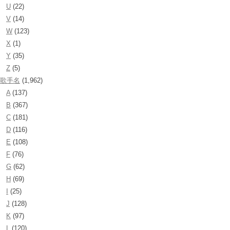
U
(22)
V
(14)
W
(123)
X
(1)
Y
(35)
Z
(5)
歌手名
(1,962)
A
(137)
B
(367)
C
(181)
D
(116)
E
(108)
F
(76)
G
(62)
H
(69)
I
(25)
J
(128)
K
(97)
L
(120)