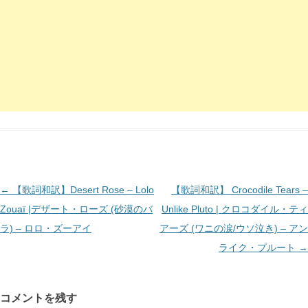
投
←
【歌詞和訳】Desert Rose – Lolo
【歌詞和訳】 Crocodile Tears –
稿
Zouaï |デザート・ローズ (砂漠のバ
Unlike Pluto | クロコダイル・ティ
ナ
ラ) – ロロ・ズーアイ
アーズ (ワニの涙/ウソ泣き) – アン
ビ
ライク・プルート
→
ゲ
ー
コメントを残す
シ