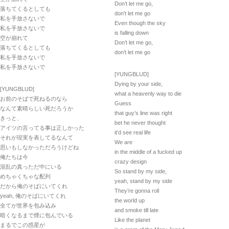
Don’t let me go,
落ちてくるとしても
don’t let me go
私を手放さないで
Even though the sky
私を手放さないで
is falling down
空が崩れて
Don’t let me go,
落ちてくるとしても
don’t let me go
私を手放さないで
私を手放さないで
[YUNGBLUD]
Dying by your side,
[YUNGBLUD]
what a heavenly way to die
お前のそばで死ねるのなら
Guess
なんて素晴らしい死だろうか
that guy’s line was right
きっと、
bet he never thought
アイツの言ってる事は正しかった
it’d see real life
それが現実を表してるなんて
We are
思いもしなかっただろうけどね
in the middle of a fucked up
俺たちは今
crazy design
混乱の真っただ中にいる
So stand by my side,
めちゃくちゃな配列
yeah, stand by my side
だから俺のそばにいてくれ
They’re gonna roll
yeah, 俺のそばにいてくれ
the world up
全てが世界を包み込み
and smoke till late
暗くなるまで煙に包んでいる
Like the planet
まるでこの惑星が