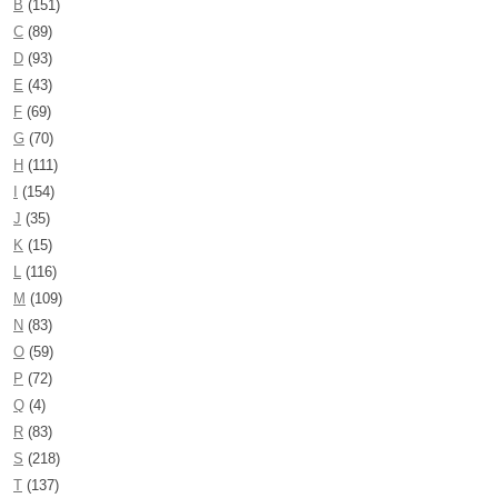
B
(151)
C
(89)
D
(93)
E
(43)
F
(69)
G
(70)
H
(111)
I
(154)
J
(35)
K
(15)
L
(116)
M
(109)
N
(83)
O
(59)
P
(72)
Q
(4)
R
(83)
S
(218)
T
(137)