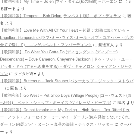
【歌詞和訳】My Time – Bo en |マイ・タイム(私の時間) – ボーエン
に
じぇ
るぼーる
より
【歌詞和訳】Tempest – Bob Dylan |テンペスト(嵐) – ボブ・ディラン
に
匿
名
より
【歌詞和訳】Love Me With All Of Your Heart – 邦題：太陽は燃えている –
Engelbert Humperdinck|ラブ･ミー･ウィズ･オール・オブ・ユア･ハート(心の
全てで愛して) – エンゲルベルト・フンパーディンク
に
渡邉直人
より
【歌詞和訳】 Do What You Gotta Do (ディセンダント (ディズニー)
Descendants) – Dove Cameron, Cheyenne Jackson | ドゥ・ワット・ユー・
ガッタ・ドゥ (するべき事をする) – ダヴ・キャメロン, シャイアン・ジャク
ソン
に
タピタピ君♥️
より
【歌詞和訳】Buttercup – Jack Stauber |バターカップ – ジャック・ストウバ
ー
に
匿名
より
【歌詞和訳】Go West – Pet Shop Boys (Village People) |ゴー･ウェスト(西
へ行け) – ペット・ショップ・ボーイズ (ヴィレッジ・ピープル)
に
匿名
より
【歌詞和訳】Do not forsake me, My Darling – High Noon – Tex Ritter|ドゥ
ー・ノット・フォーセイク・ミー, マイ・ダーリン(俺を見捨てないでくれ、
ダーリン)邦題:ハイ・ヌーン – 真昼の決闘 – テックス・リッター
に
クーパ
ー
より