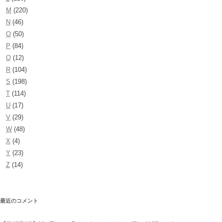
M
(220)
N
(46)
O
(50)
P
(84)
Q
(12)
R
(104)
S
(198)
T
(114)
U
(17)
V
(29)
W
(48)
X
(4)
Y
(23)
Z
(14)
最近のコメント