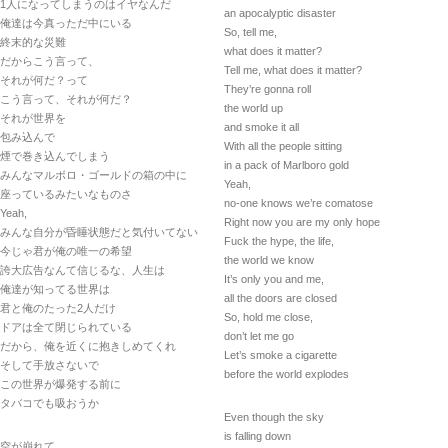
1人になってしまうのはイヤなんだ
an apocalyptic disaster
俺達は今真っただ中にいる
So, tell me,
終末的な災難
what does it matter?
だからこう言って、
Tell me, what does it matter?
それが何だ？って
They’re gonna roll
こう言って、それが何だ？
the world up
それが世界を
and smoke it all
包み込んで
With all the people sitting
煙で巻き込んでしまう
in a pack of Marlboro gold
みんなマルボロ・ゴールドの箱の中に
Yeah,
座っているみたいなものさ
no-one knows we’re comatose
Yeah,
Right now you are my only hope
みんな自分が昏睡状態だと気付いてない
Fuck the hype, the life,
今じゃ君が俺の唯一の希望
the world we know
誇大広告なんて信じるな、人生は
It’s only you and me,
俺達が知ってる世界は
all the doors are closed
君と俺のたった2人だけ
So, hold me close,
ドアは全て閉じられている
don’t let me go
だから、俺を近くに抱きしめてくれ
Let’s smoke a cigarette
そして手放さないで
before the world explodes
この世界が爆発する前に
タバコでも吸おうか
Even though the sky
is falling down
空が崩れて