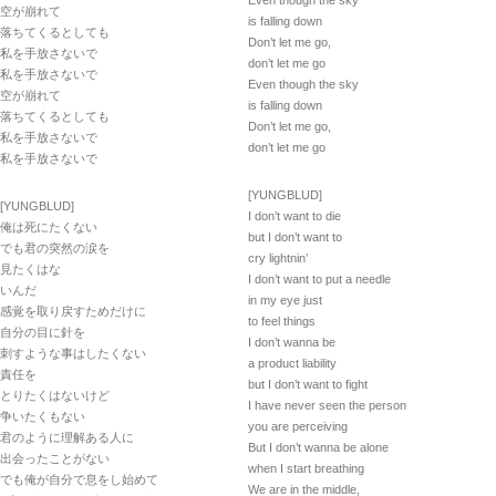
Even though the sky
空が崩れて
is falling down
落ちてくるとしても
Don’t let me go,
私を手放さないで
don’t let me go
私を手放さないで
Even though the sky
空が崩れて
is falling down
落ちてくるとしても
Don’t let me go,
私を手放さないで
don’t let me go
私を手放さないで
[YUNGBLUD]
[YUNGBLUD]
I don’t want to die
俺は死にたくない
but I don’t want to
でも君の突然の涙を
cry lightnin’
見たくはな
I don’t want to put a needle
いんだ
in my eye just
感覚を取り戻すためだけに
to feel things
自分の目に針を
I don’t wanna be
刺すような事はしたくない
a product liability
責任を
but I don’t want to fight
とりたくはないけど
I have never seen the person
争いたくもない
you are perceiving
君のように理解ある人に
But I don’t wanna be alone
出会ったことがない
when I start breathing
でも俺が自分で息をし始めて
We are in the middle,