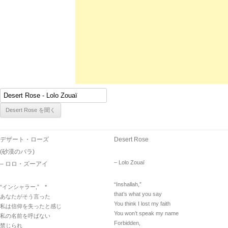
デザート・ローズ
Desert Rose
(砂漠のバラ)
– Lolo Zouaï
– ロロ・ズーアイ
“Inshallah,”
“インシャラー,” *
that’s what you say
あなたがそう言った
You think I lost my faith
私は信仰を失ったと感じ
You won’t speak my name
私の名前を呼ばない
Forbidden,
禁じられ