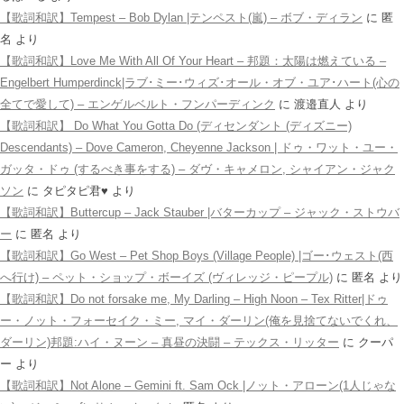
【歌詞和訳】Tempest – Bob Dylan |テンペスト(嵐) – ボブ・ディラン
に
匿
名
より
【歌詞和訳】Love Me With All Of Your Heart – 邦題：太陽は燃えている –
Engelbert Humperdinck|ラブ･ミー･ウィズ･オール・オブ・ユア･ハート(心の
全てで愛して) – エンゲルベルト・フンパーディンク
に
渡邉直人
より
【歌詞和訳】 Do What You Gotta Do (ディセンダント (ディズニー)
Descendants) – Dove Cameron, Cheyenne Jackson | ドゥ・ワット・ユー・
ガッタ・ドゥ (するべき事をする) – ダヴ・キャメロン, シャイアン・ジャク
ソン
に
タピタピ君♥️
より
【歌詞和訳】Buttercup – Jack Stauber |バターカップ – ジャック・ストウバ
ー
に
匿名
より
【歌詞和訳】Go West – Pet Shop Boys (Village People) |ゴー･ウェスト(西
へ行け) – ペット・ショップ・ボーイズ (ヴィレッジ・ピープル)
に
匿名
より
【歌詞和訳】Do not forsake me, My Darling – High Noon – Tex Ritter|ドゥ
ー・ノット・フォーセイク・ミー, マイ・ダーリン(俺を見捨てないでくれ、
ダーリン)邦題:ハイ・ヌーン – 真昼の決闘 – テックス・リッター
に
クーパ
ー
より
【歌詞和訳】Not Alone – Gemini ft. Sam Ock |ノット・アローン(1人じゃな