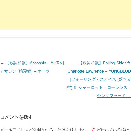
投
←
【歌詞和訳】Assassin – Au/Ra |
【歌詞和訳】Falling Skies ft.
稿
アサシン (暗殺者) – オーラ
Charlotte Lawrence – YUNGBLUD
ナ
|フォーリング・スカイズ (落ちる
ビ
空) ft. シャーロット・ローレンス –
ゲ
ヤングブラッド
→
ー
シ
コメントを残す
ョ
ン
メールアドレスが公開されることはありません。
※
が付いている欄は