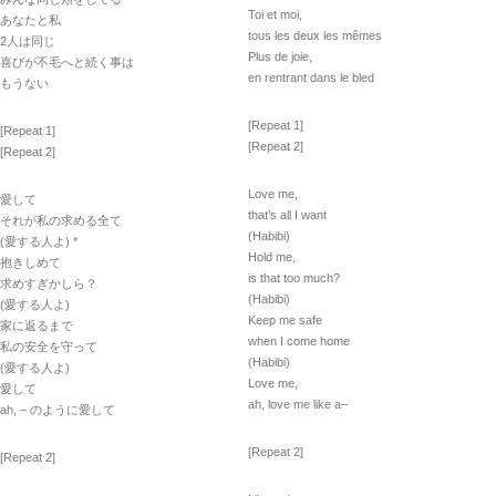
Toi et moi,
あなたと私
tous les deux les mêmes
2人は同じ
Plus de joie,
喜びが不毛へと続く事は
en rentrant dans le bled
もうない
[Repeat 1]
[Repeat 1]
[Repeat 2]
[Repeat 2]
Love me,
愛して
that’s all I want
それが私の求める全て
(Habibi)
(愛する人よ) *
Hold me,
抱きしめて
is that too much?
求めすぎかしら？
(Habibi)
(愛する人よ)
Keep me safe
家に返るまで
when I come home
私の安全を守って
(Habibi)
(愛する人よ)
Love me,
愛して
ah, love me like a–
ah, – のように愛して
[Repeat 2]
[Repeat 2]