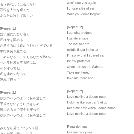
won’t see you again
もうあなたには会えない
I chose a life of sin
罪深き人生を選んだ
Wish you could forgive
あなたに許して欲しい
[Repeat 1:]
[Repeat 1:]
I got sharp edges,
鋭い崖にたどり着く
I get defensive
私は身を固める
Too lost to care,
注意するには道から外れすぎている
middle finger in the air
中指を突き立てる
I’m sorry that I scared ya
ごめんなさい、でもあなたが怖いの
Be my protector
サハラ砂漠を渡る時には
when I cross the Sahara
私を守ってね
Take me there,
私を連れて行って
take me there and
連れて行って
[Repeat 2:]
[Repeat 2:]
Love me like a desert rose
砂漠のバラのように私を愛して
Hold me like you can’t let go
手放さないように抱きしめて
Keep me safe when I come home
家に返るまで安全を守って
Love me like a desert rose
砂漠のバラのように私を愛して
Regarde nous
みんなを見て *フランス語
Les mêmes joues
みんな同じ頬をしてる