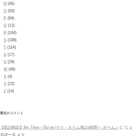
N
(46)
O
(50)
P
(84)
Q
(12)
R
(104)
S
(198)
T
(114)
U
(17)
V
(29)
W
(48)
X
(4)
Y
(23)
Z
(14)
最近のコメント
【歌詞和訳】My Time – Bo en |マイ・タイム(私の時間) – ボーエン
に
じぇ
るぼーる
より