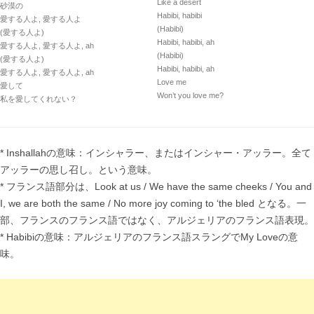
Like a desert
砂漠の
Habibi, habibi
愛する人よ, 愛する人よ
(Habibi)
(愛する人よ)
Habibi, habibi, ah
愛する人よ, 愛する人よ, ah
(Habibi)
(愛する人よ)
Habibi, habibi, ah
愛する人よ, 愛する人よ, ah
Love me
愛して
Won’t you love me?
私を愛してくれない？
* Inshallahの意味：インシャラー、またはインシャー・アッラー。全て
アッラーの思し召し。という意味。
* フランス語部分は、Look at us / We have the same cheeks / You and
I, we are both the same / No more joy coming to ‘the bled となる。一
部、フランスのフランス語ではなく、アルジェリアのフランス語表現。
* Habibiの意味：アルジェリアのフランス語スラングでMy Loveの意
味。