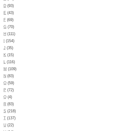
D
(93)
E
(43)
F
(69)
G
(70)
H
(111)
I
(154)
J
(35)
K
(15)
L
(116)
M
(109)
N
(83)
O
(59)
P
(72)
Q
(4)
R
(83)
S
(218)
T
(137)
U
(22)