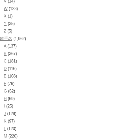
V
(14)
W
(123)
X
(1)
Y
(35)
Z
(5)
歌手名
(1,962)
A
(137)
B
(367)
C
(181)
D
(116)
E
(108)
F
(76)
G
(62)
H
(69)
I
(25)
J
(128)
K
(97)
L
(120)
M
(220)