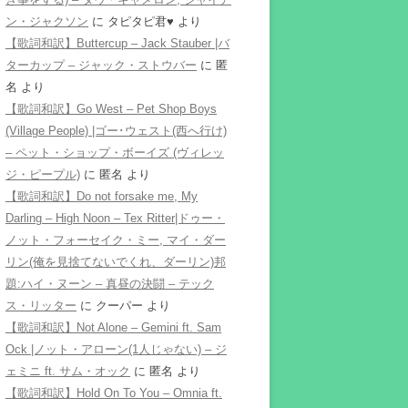
ン・ジャクソン
に
タピタピ君♥️
より
【歌詞和訳】Buttercup – Jack Stauber |バ
ターカップ – ジャック・ストウバー
に
匿
名
より
【歌詞和訳】Go West – Pet Shop Boys
(Village People) |ゴー･ウェスト(西へ行け)
– ペット・ショップ・ボーイズ (ヴィレッ
ジ・ピープル)
に
匿名
より
【歌詞和訳】Do not forsake me, My
Darling – High Noon – Tex Ritter|ドゥー・
ノット・フォーセイク・ミー, マイ・ダー
リン(俺を見捨てないでくれ、ダーリン)邦
題:ハイ・ヌーン – 真昼の決闘 – テック
ス・リッター
に
クーパー
より
【歌詞和訳】Not Alone – Gemini ft. Sam
Ock |ノット・アローン(1人じゃない) – ジ
ェミニ ft. サム・オック
に
匿名
より
【歌詞和訳】Hold On To You – Omnia ft.