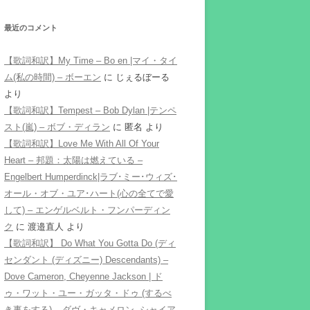
最近のコメント
【歌詞和訳】My Time – Bo en |マイ・タイ
ム(私の時間) – ボーエン
に
じぇるぼーる
より
【歌詞和訳】Tempest – Bob Dylan |テンペ
スト(嵐) – ボブ・ディラン
に
匿名
より
【歌詞和訳】Love Me With All Of Your
Heart – 邦題：太陽は燃えている –
Engelbert Humperdinck|ラブ･ミー･ウィズ･
オール・オブ・ユア･ハート(心の全てで愛
して) – エンゲルベルト・フンパーディン
ク
に
渡邉直人
より
【歌詞和訳】 Do What You Gotta Do (ディ
センダント (ディズニー) Descendants) –
Dove Cameron, Cheyenne Jackson | ド
ゥ・ワット・ユー・ガッタ・ドゥ (するべ
き事をする) – ダヴ・キャメロン, シャイア