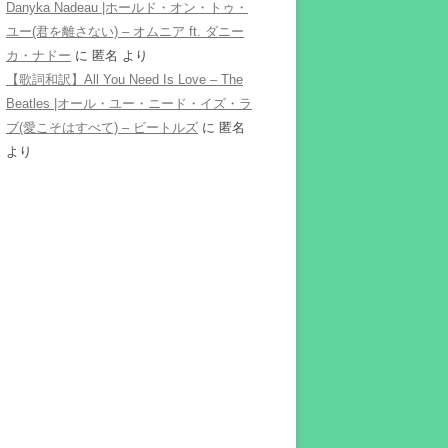
Danyka Nadeau |ホールド・オン・トゥ・
ユー(君を離さない) – オムニア ft. ダニー
カ・ナドー
に
匿名
より
【歌詞和訳】All You Need Is Love – The
Beatles |オール・ユー・ニード・イズ・ラ
ブ(愛こそはすべて) – ビートルズ
に
匿名
より