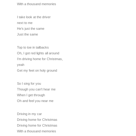
With a thousand memories
I take look at the driver
next to me
He’s just the same
Just the same
Top to toe in tailbacks
Oh, I got red lights all around
I’m driving home for Christmas,
yeah
Get my feet on holy ground
So I sing for you
Though you can’t hear me
When I get through
Oh and feel you near me
Driving in my car
Driving home for Christmas
Driving home for Christmas
With a thousand memories