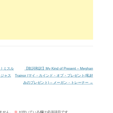
r | ミスル
【歌詞和訳】My Kind of Present – Meghan
– ジャス
Trainor |マイ・カインド・オブ・プレゼント(私好
みのプレゼント) – メーガン・トレーナー
→
ません。
※
が付いている欄は必須項目です