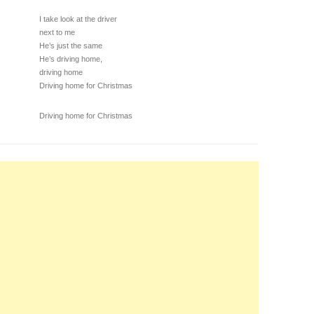
I take look at the driver
next to me
He’s just the same
He’s driving home,
driving home
Driving home for Christmas
Driving home for Christmas