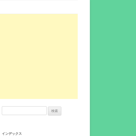
検
索:
インデックス