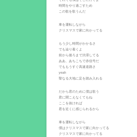
時間をやり過ごすため
この歌を歌うんだ
車を運転しながら
クリスマスで家に向かってる
もう少し時間がかかるさ
でも辿り着くよ
前から後ろまで渋滞してる
ああ、あちこちで赤信号だ
でももうすぐ高速道路さ
yeah
聖なる大地に足を踏み入れる
だから君のために僕は歌う
君に聞こえなくてもね
ここを抜ければ
君を近くに感じられるから
車を運転しながら
僕はクリスマスで家に向かってる
クリスマスで家に向かってる