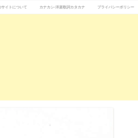
コ
エストも受付。
詞の和訳、英語の意味、読み方
ン
のサイトについて
カナカシ-洋楽歌詞カタカナ
プライバシーポリシー
テ
ン
ツ
へ
ス
キ
ッ
プ