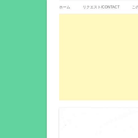
歌詞紹介、映画の主題歌とその和訳。リク
エイカシ | 洋楽歌
ホーム
リクエスト/CONTACT
こ