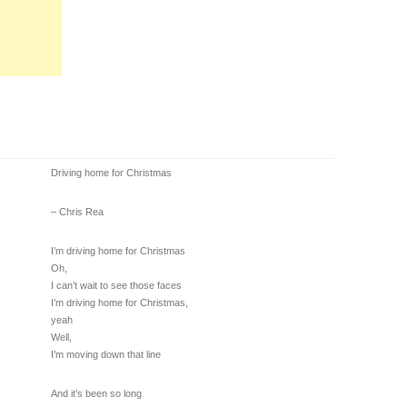
Driving home for Christmas
– Chris Rea
I’m driving home for Christmas
Oh,
I can’t wait to see those faces
I’m driving home for Christmas,
yeah
Well,
I’m moving down that line
And it’s been so long