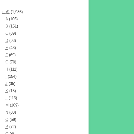
曲名
(1,986)
A
(106)
B
(151)
C
(89)
D
(93)
E
(43)
F
(69)
G
(70)
H
(111)
I
(154)
J
(35)
K
(15)
L
(116)
M
(109)
N
(83)
O
(59)
P
(72)
Q
(4)