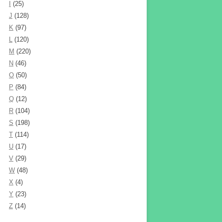
I
(25)
J
(128)
K
(97)
L
(120)
M
(220)
N
(46)
O
(50)
P
(84)
Q
(12)
R
(104)
S
(198)
T
(114)
U
(17)
V
(29)
W
(48)
X
(4)
Y
(23)
Z
(14)