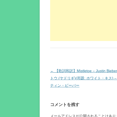
投
←
【歌詞和訳】Mistletoe – Justin Biebe
稿
トウ (ヤドリギ)(邦題: ホワイト・キス) 
ナ
ティン・ビーバー
ビ
ゲ
コメントを残す
ー
シ
メールアドレスが公開されることはあり