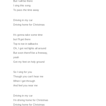
But I will be there
I sing this song
To pass the time away
Driving in my car
Driving home for Christmas
It’s gonna take some time
but I’ll get there
Top to toe in tailbacks
Oh, I got red lights all around
But soon there’ll be a freeway,
yeah
Get my feet on holy ground
So I sing for you
Though you can’t hear me
When I get through
And feel you near me
Driving in my car
I’m driving home for Christmas
Driving home for Christmas