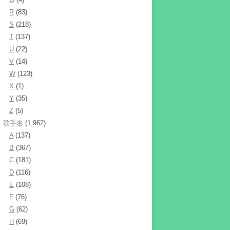
R
(83)
S
(218)
T
(137)
U
(22)
V
(14)
W
(123)
X
(1)
Y
(35)
Z
(5)
歌手名
(1,962)
A
(137)
B
(367)
C
(181)
D
(116)
E
(108)
F
(76)
G
(62)
H
(69)