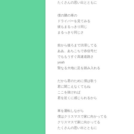
たくさんの思い出とともに
僕の隣の車の
ドライバーを見てみる
彼もまるっきり同じ
まるっきり同じさ
前から後ろまで渋滞してる
ああ、あちこちで赤信号だ
でももうすぐ高速道路さ
yeah
聖なる大地に足を踏み入れる
だから君のために僕は歌う
君に聞こえなくてもね
ここを抜ければ
君を近くに感じられるから
車を運転しながら
僕はクリスマスで家に向かってる
クリスマスで家に向かってる
たくさんの思い出とともに