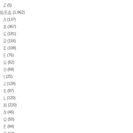
Z
(5)
歌手名
(1,962)
A
(137)
B
(367)
C
(181)
D
(116)
E
(108)
F
(76)
G
(62)
H
(69)
I
(25)
J
(128)
K
(97)
L
(120)
M
(220)
N
(46)
O
(50)
P
(84)