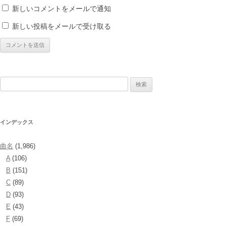
新しいコメントをメールで通知
新しい投稿をメールで受け取る
検
索:
インデックス
曲名
(1,986)
A
(106)
B
(151)
C
(89)
D
(93)
E
(43)
F
(69)