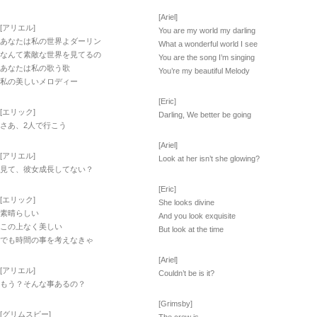
[Ariel]
[アリエル]
You are my world my darling
あなたは私の世界よダーリン
What a wonderful world I see
なんて素敵な世界を見てるの
You are the song I’m singing
あなたは私の歌う歌
You’re my beautiful Melody
私の美しいメロディー
[Eric]
[エリック]
Darling, We better be going
さあ、2人で行こう
[Ariel]
[アリエル]
Look at her isn’t she glowing?
見て、彼女成長してない？
[Eric]
[エリック]
She looks divine
素晴らしい
And you look exquisite
この上なく美しい
But look at the time
でも時間の事を考えなきゃ
[Ariel]
[アリエル]
Couldn’t be is it?
もう？そんな事あるの？
[Grimsby]
[グリムスビー]