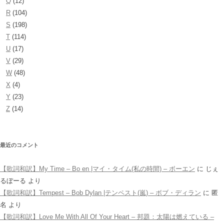
Q
(12)
R
(104)
S
(198)
T
(114)
U
(17)
V
(29)
W
(48)
X
(4)
Y
(23)
Z
(14)
最近のコメント
【歌詞和訳】My Time – Bo en |マイ・タイム(私の時間) – ボーエン
に
じぇ
るぼーる
より
【歌詞和訳】Tempest – Bob Dylan |テンペスト(嵐) – ボブ・ディラン
に
匿
名
より
【歌詞和訳】Love Me With All Of Your Heart – 邦題：太陽は燃えている –