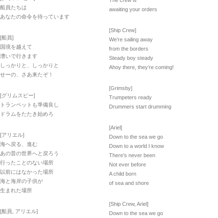
The crew is
船員たちは
awaiting your orders
あなたの命令を待っています
[Ship Crew]
[船員]
We’re sailing away
国境を越えて
from the borders
漕いで行きます
Steady boy steady
しっかりと、しっかりと
Ahoy there, they’re coming!
せーの、さあ来たぞ！
[Grimsby]
[グリムスビー]
Trumpeters ready
トランペットも準備良し
Drummers start drumming
ドラムをたたき始めろ
[Ariel]
[アリエル]
Down to the sea we go
海へ戻る、進む
Down to a world I know
あの昔の世界へと戻ろう
There’s never been
行ったことのない場所
Not ever before
以前にはなかった場所
A child born
海と海岸の子供が
of sea and shore
生まれた場所
[Ship Crew, Ariel]
[船員, アリエル]
Down to the sea we go