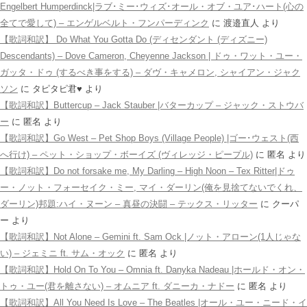
Engelbert Humperdinck|ラブ･ミー･ウィズ･オール・オブ・ユア･ハート(心の
全てで愛して) – エンゲルベルト・フンパーディンク
に
渡邉直人
より
【歌詞和訳】 Do What You Gotta Do (ディセンダント (ディズニー)
Descendants) – Dove Cameron, Cheyenne Jackson | ドゥ・ワット・ユー・
ガッタ・ドゥ (するべき事をする) – ダヴ・キャメロン, シャイアン・ジャク
ソン
に
タピタピ君♥️
より
【歌詞和訳】Buttercup – Jack Stauber |バターカップ – ジャック・ストウバ
ー
に
匿名
より
【歌詞和訳】Go West – Pet Shop Boys (Village People) |ゴー･ウェスト(西
へ行け) – ペット・ショップ・ボーイズ (ヴィレッジ・ピープル)
に
匿名
より
【歌詞和訳】Do not forsake me, My Darling – High Noon – Tex Ritter|ドゥ
ー・ノット・フォーセイク・ミー, マイ・ダーリン(俺を見捨てないでくれ、
ダーリン)邦題:ハイ・ヌーン – 真昼の決闘 – テックス・リッター
に
クーパ
ー
より
【歌詞和訳】Not Alone – Gemini ft. Sam Ock |ノット・アローン(1人じゃな
い) – ジェミニ ft. サム・オック
に
匿名
より
【歌詞和訳】Hold On To You – Omnia ft. Danyka Nadeau |ホールド・オン・
トゥ・ユー(君を離さない) – オムニア ft. ダニーカ・ナドー
に
匿名
より
【歌詞和訳】All You Need Is Love – The Beatles |オール・ユー・ニード・イ