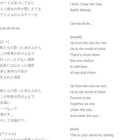
ボートが近づいてきた
I think I hear her now
もう彼女の声が聞こえてる
Ariel’s Melody
アリエルのメロディーが
Lad-da-di-da…
Lad-da-di-da…
[people]
[人々]
Up from the sea we rise
私たちの育った水の上から
Up to the world of skies
この世界の空の上まで
There’s never been
行ったことのない場所
Not ever before
以前にはなかった場所
A child born
海と海岸の子供が
of sea and shore
生まれた場所
Up from the sea we rise
私たちの育った水の上から
Up to the world of skies
この世界の空の上まで
Forever to be
永遠に
Together as one
一つなって
Under the sea…
海の下…
And under the sun…
そして太陽の下…
[Ariel]
[アリエル]
This is your world my darling
これがあなたの世界よダーリン