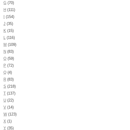
G
(70)
H
(111)
I
(154)
J
(35)
K
(15)
L
(116)
M
(109)
N
(83)
O
(59)
P
(72)
Q
(4)
R
(83)
S
(218)
T
(137)
U
(22)
V
(14)
W
(123)
X
(1)
Y
(35)