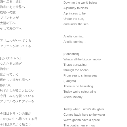
海へ戻る、進む
Down to the world below
海底にある世界へ
A journey to bless
祝福への旅
A princess to be
プリンセスが
Under the sun,
太陽の下へ
and under the sea
そして海の下へ
Ariel is coming,
アリエルがやってくる
Ariel is coming…
アリエルがやってくる…
[Sebastian]
[セバスチャン]
What’s all the big commotion
なんたる大騒ぎ
That’s spreading
海中に
through the ocean
広がっていく
From sea to shining sea
輝かしい海から海へと
(Laughs)
(笑い声)
There is no hesitating
恥ずかしがることはない
Today we’re celebrating
今日、みんな祝っている
Ariel’s Melody
アリエルのメロディーを
Today when Triton’s daughter
今日はトリトンの娘が
Comes back here to the water
この水の中へ帰ってくる日
We’re gonna have a spree
今日は景気よく騒ごう
The boat is nearer now