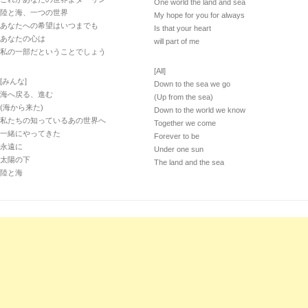
One world the land and sea
陸と海、一つの世界
My hope for you for always
あなたへの希望はいつまでも
Is that your heart
あなたの心は
will part of me
私の一部だということでしょう
[All]
[みんな]
Down to the sea we go
海へ戻る、進む
(Up from the sea)
(海から来た)
Down to the world we know
私たちの知っているあの世界へ
Together we come
一緒にやってきた
Forever to be
永遠に
Under one sun
太陽の下
The land and the sea
陸と海