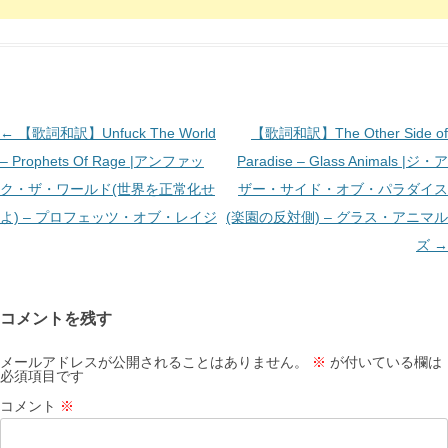
投
←
【歌詞和訳】Unfuck The World
【歌詞和訳】The Other Side of
稿
– Prophets Of Rage |アンファッ
Paradise – Glass Animals |ジ・ア
ナ
ク・ザ・ワールド(世界を正常化せ
ザー・サイド・オブ・パラダイス
ビ
よ) – プロフェッツ・オブ・レイジ
(楽園の反対側) – グラス・アニマル
ゲ
ズ
→
ー
シ
コメントを残す
ョ
ン
メールアドレスが公開されることはありません。
※
が付いている欄は
必須項目です
コメント
※