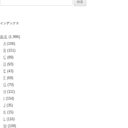
検
索:
インデックス
曲名
(1,986)
A
(106)
B
(151)
C
(89)
D
(93)
E
(43)
F
(69)
G
(70)
H
(111)
I
(154)
J
(35)
K
(15)
L
(116)
M
(109)