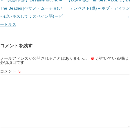
投
←
【歌詞和訳】Besame Mucho –
【歌詞和訳】Tempest – Bob Dylan
稿
The Beatles |ベサメ・ムーチョ(い
|テンペスト(嵐) – ボブ・ディラン
ナ
っぱいキスして：スペイン語) – ビ
→
ビ
ートルズ
ゲ
ー
コメントを残す
シ
ョ
メールアドレスが公開されることはありません。
※
が付いている欄は
必須項目です
ン
コメント
※