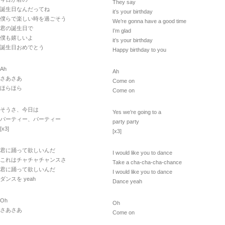
They say
誕生日なんだってね
it’s your birthday
僕らで楽しい時を過ごそう
We’re gonna have a good time
君の誕生日で
I’m glad
僕も嬉しいよ
it’s your birthday
誕生日おめでとう
Happy birthday to you
Ah
Ah
さあさあ
Come on
ほらほら
Come on
そうさ、今日は
Yes we’re going to a
パーティー、パーティー
party party
[x3]
[x3]
君に踊って欲しいんだ
I would like you to dance
これはチャチャチャンスさ
Take a cha-cha-cha-chance
君に踊って欲しいんだ
I would like you to dance
ダンスを yeah
Dance yeah
Oh
Oh
さあさあ
Come on