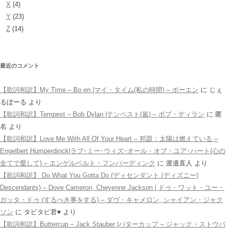
X
(4)
Y
(23)
Z
(14)
最近のコメント
【歌詞和訳】My Time – Bo en |マイ・タイム(私の時間) – ボーエン
に
じぇ
るぼーる
より
【歌詞和訳】Tempest – Bob Dylan |テンペスト(嵐) – ボブ・ディラン
に
匿
名
より
【歌詞和訳】Love Me With All Of Your Heart – 邦題：太陽は燃えている –
Engelbert Humperdinck|ラブ･ミー･ウィズ･オール・オブ・ユア･ハート(心の
全てで愛して) – エンゲルベルト・フンパーディンク
に
渡邉直人
より
【歌詞和訳】 Do What You Gotta Do (ディセンダント (ディズニー)
Descendants) – Dove Cameron, Cheyenne Jackson | ドゥ・ワット・ユー・
ガッタ・ドゥ (するべき事をする) – ダヴ・キャメロン, シャイアン・ジャク
ソン
に
タピタピ君♥️
より
【歌詞和訳】Buttercup – Jack Stauber |バターカップ – ジャック・ストウバ