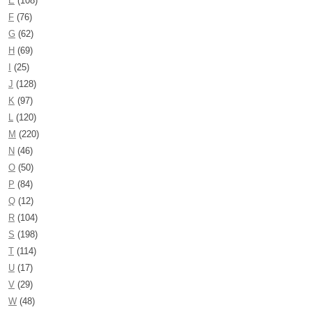
E
(108)
F
(76)
G
(62)
H
(69)
I
(25)
J
(128)
K
(97)
L
(120)
M
(220)
N
(46)
O
(50)
P
(84)
Q
(12)
R
(104)
S
(198)
T
(114)
U
(17)
V
(29)
W
(48)