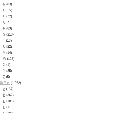
N
(83)
O
(59)
P
(72)
Q
(4)
R
(83)
S
(218)
T
(137)
U
(22)
V
(14)
W
(123)
X
(1)
Y
(35)
Z
(5)
歌手名
(1,962)
A
(137)
B
(367)
C
(181)
D
(116)