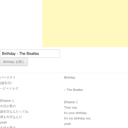
バースデイ
Birthday
(誕生日)
– ビートルズ
– The Beatles
[Repeat :]
[Repeat :]
今日が君の
They say
誕生日なんだってね
it’s your birthday
僕も今日なんだ
It’s my birthday too,
yeah
yeah
今日が君の