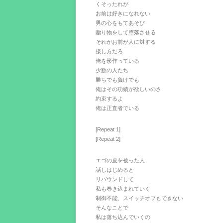
くそったれが
お前は好きになれない
男の心をもてあそび
贈り物をして堕落させる
それがお前が人に対する
接し方だろ
俺を形作っている
少数の人たち
勝ちでも負けでも
俺はその功績が欲しいのさ
約束するよ
俺は正直者でいる
[Repeat 1]
[Repeat 2]
エゴの皮を被った人
話しはじめると
リバウンドして
私も巻き込まれていく
制御不能、スイッチオフもできない
そんなことで
私は落ち込んでいくの