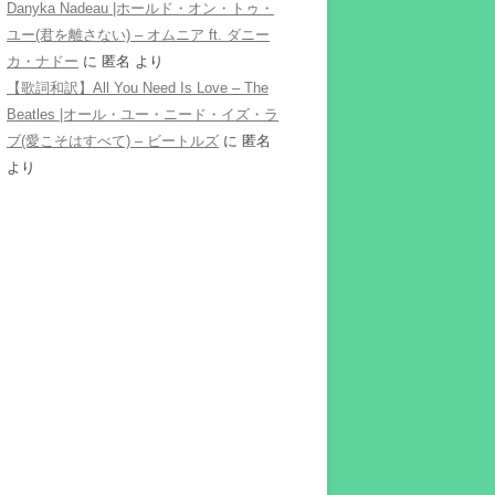
Danyka Nadeau |ホールド・オン・トゥ・
ユー(君を離さない) – オムニア ft. ダニー
カ・ナドー
に
匿名
より
【歌詞和訳】All You Need Is Love – The
Beatles |オール・ユー・ニード・イズ・ラ
ブ(愛こそはすべて) – ビートルズ
に
匿名
より