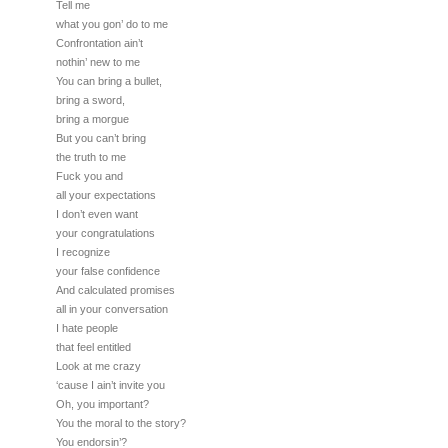
Tell me
what you gon’ do to me
Confrontation ain’t
nothin’ new to me
You can bring a bullet,
bring a sword,
bring a morgue
But you can’t bring
the truth to me
Fuck you and
all your expectations
I don’t even want
your congratulations
I recognize
your false confidence
And calculated promises
all in your conversation
I hate people
that feel entitled
Look at me crazy
‘cause I ain’t invite you
Oh, you important?
You the moral to the story?
You endorsin’?