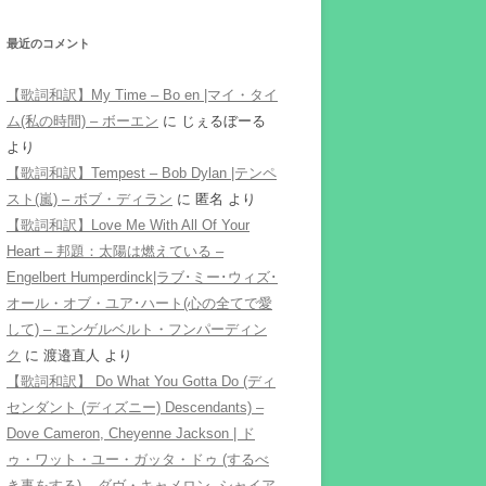
最近のコメント
【歌詞和訳】My Time – Bo en |マイ・タイ
ム(私の時間) – ボーエン
に
じぇるぼーる
より
【歌詞和訳】Tempest – Bob Dylan |テンペ
スト(嵐) – ボブ・ディラン
に
匿名
より
【歌詞和訳】Love Me With All Of Your
Heart – 邦題：太陽は燃えている –
Engelbert Humperdinck|ラブ･ミー･ウィズ･
オール・オブ・ユア･ハート(心の全てで愛
して) – エンゲルベルト・フンパーディン
ク
に
渡邉直人
より
【歌詞和訳】 Do What You Gotta Do (ディ
センダント (ディズニー) Descendants) –
Dove Cameron, Cheyenne Jackson | ド
ゥ・ワット・ユー・ガッタ・ドゥ (するべ
き事をする) – ダヴ・キャメロン, シャイア