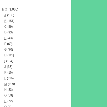
曲名
(1,986)
A
(106)
B
(151)
C
(89)
D
(93)
E
(43)
F
(69)
G
(70)
H
(111)
I
(154)
J
(35)
K
(15)
L
(116)
M
(109)
N
(83)
O
(59)
P
(72)
Q
(4)