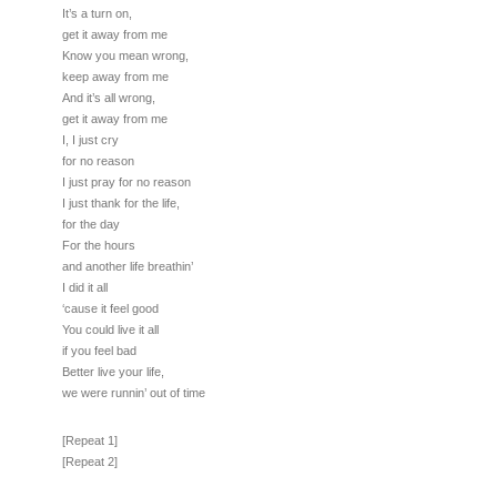
It’s a turn on,
get it away from me
Know you mean wrong,
keep away from me
And it’s all wrong,
get it away from me
I, I just cry
for no reason
I just pray for no reason
I just thank for the life,
for the day
For the hours
and another life breathin’
I did it all
‘cause it feel good
You could live it all
if you feel bad
Better live your life,
we were runnin’ out of time
[Repeat 1]
[Repeat 2]