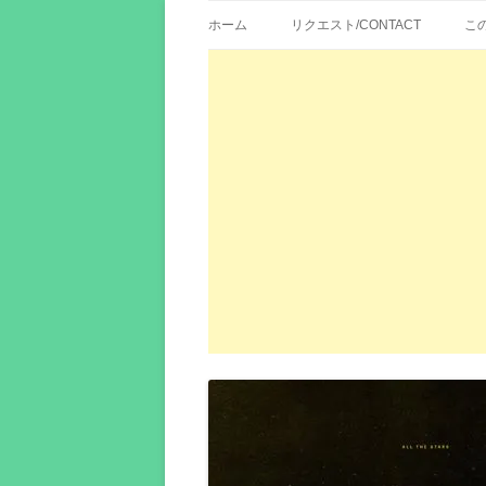
歌詞紹介、映画の主題歌とその和訳。リク
エイカシ | 洋楽歌
ホーム
リクエスト/CONTACT
こ