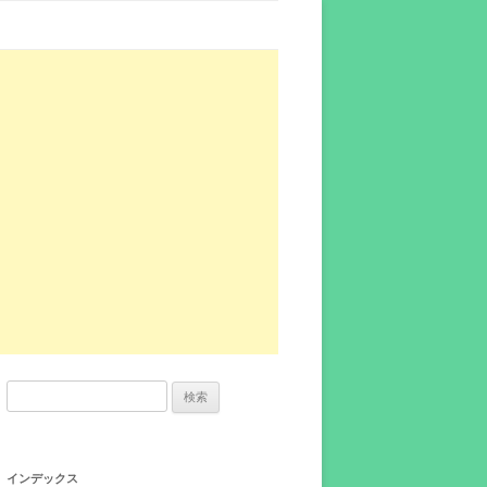
検
索:
インデックス