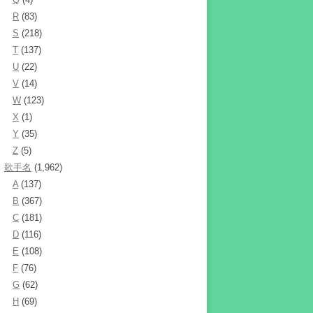
R
(83)
S
(218)
T
(137)
U
(22)
V
(14)
W
(123)
X
(1)
Y
(35)
Z
(5)
歌手名
(1,962)
A
(137)
B
(367)
C
(181)
D
(116)
E
(108)
F
(76)
G
(62)
H
(69)