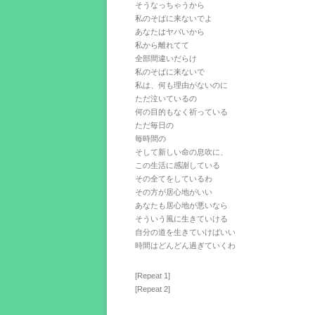
そうなっちゃうから
私のそばに来ないでよ
あなたはヤバいから
私から離れてて
全部間違いだらけ
私のそばに来ないで
私は、何も理由がないのに
ただ泣いているの
何の目的もなく祈っている
ただ毎日の
毎時間の
そして新しい命の息吹に、
この生活に感謝している
その全てをしているわ
その方が居心地がいい
あなたも居心地が悪いなら
そういう風に生きていける
自分の道を生きていけばいい
時間はどんどん過ぎていくわ
[Repeat 1]
[Repeat 2]