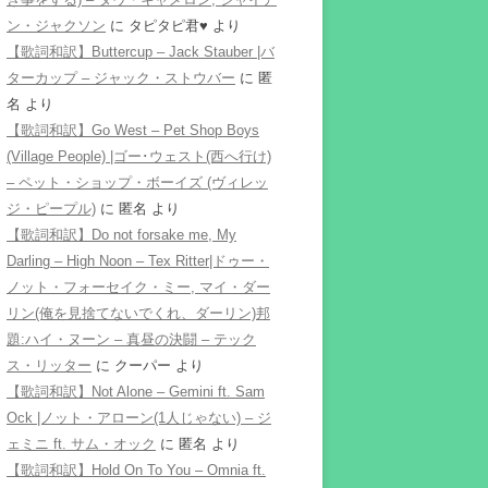
ン・ジャクソン
に
タピタピ君♥️
より
【歌詞和訳】Buttercup – Jack Stauber |バ
ターカップ – ジャック・ストウバー
に
匿
名
より
【歌詞和訳】Go West – Pet Shop Boys
(Village People) |ゴー･ウェスト(西へ行け)
– ペット・ショップ・ボーイズ (ヴィレッ
ジ・ピープル)
に
匿名
より
【歌詞和訳】Do not forsake me, My
Darling – High Noon – Tex Ritter|ドゥー・
ノット・フォーセイク・ミー, マイ・ダー
リン(俺を見捨てないでくれ、ダーリン)邦
題:ハイ・ヌーン – 真昼の決闘 – テック
ス・リッター
に
クーパー
より
【歌詞和訳】Not Alone – Gemini ft. Sam
Ock |ノット・アローン(1人じゃない) – ジ
ェミニ ft. サム・オック
に
匿名
より
【歌詞和訳】Hold On To You – Omnia ft.