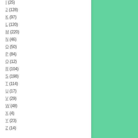
I
(25)
J
(128)
K
(97)
L
(120)
M
(220)
N
(46)
O
(50)
P
(84)
Q
(12)
R
(104)
S
(198)
T
(114)
U
(17)
V
(29)
W
(48)
X
(4)
Y
(23)
Z
(14)