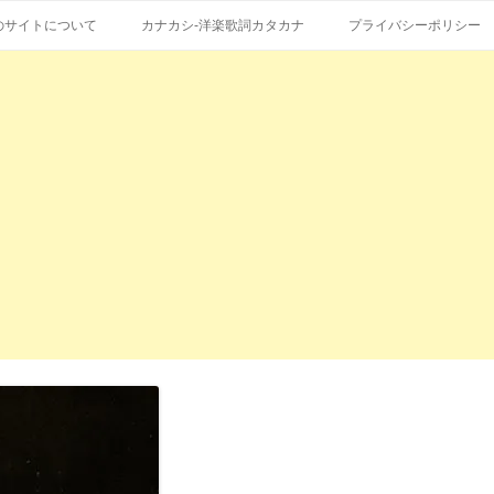
コ
エストも受付。
詞の和訳、英語の意味、読み方
ン
のサイトについて
カナカシ-洋楽歌詞カタカナ
プライバシーポリシー
テ
ン
ツ
へ
ス
キ
ッ
プ