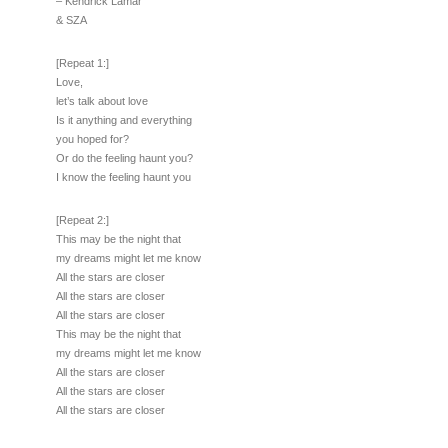
– Kendrick Lamar
& SZA
[Repeat 1:]
Love,
let’s talk about love
Is it anything and everything
you hoped for?
Or do the feeling haunt you?
I know the feeling haunt you
[Repeat 2:]
This may be the night that
my dreams might let me know
All the stars are closer
All the stars are closer
All the stars are closer
This may be the night that
my dreams might let me know
All the stars are closer
All the stars are closer
All the stars are closer