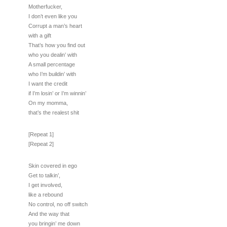
Motherfucker,
I don’t even like you
Corrupt a man’s heart
with a gift
That’s how you find out
who you dealin’ with
A small percentage
who I’m buildin’ with
I want the credit
if I’m losin’ or I’m winnin’
On my momma,
that’s the realest shit
[Repeat 1]
[Repeat 2]
Skin covered in ego
Get to talkin’,
I get involved,
like a rebound
No control, no off switch
And the way that
you bringin’ me down