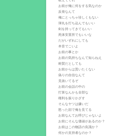
教えてくれ
お前が俺に何をする気なのか
反発なんて
俺にとっちゃ珍しくもない
弾丸を打ち込んでもいい
剣を持ってきてもいい
死体安置所でもいいな
だがいずれにしても
本音でこいよ
お前の事とか
お前の気持ちなんて知らねえ
称賛だとしても
お前からは貰いたくない
偽りの自信なんて
見抜いてるぞ
お前の会話の中の
打算なんかも全部な
権利を振りかざす
そんなヤツは嫌いだ
怒った顔で俺を見てる
お前なんてお呼びじゃないよ
お前にそんな価値があるのか？
お前はこの物語の良識か？
何かの支持者なのか？