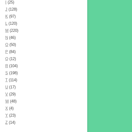
I
(25)
J
(128)
K
(97)
L
(120)
M
(220)
N
(46)
O
(50)
P
(84)
Q
(12)
R
(104)
S
(198)
T
(114)
U
(17)
V
(29)
W
(48)
X
(4)
Y
(23)
Z
(14)