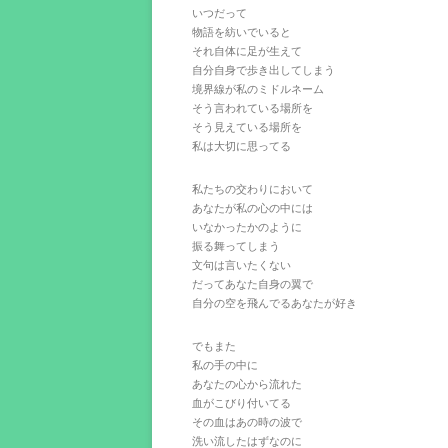
いつだって
物語を紡いでいると
それ自体に足が生えて
自分自身で歩き出してしまう
境界線が私のミドルネーム
そう言われている場所を
そう見えている場所を
私は大切に思ってる
私たちの交わりにおいて
あなたが私の心の中には
いなかったかのように
振る舞ってしまう
文句は言いたくない
だってあなた自身の翼で
自分の空を飛んでるあなたが好き
でもまた
私の手の中に
あなたの心から流れた
血がこびり付いてる
その血はあの時の波で
洗い流したはずなのに