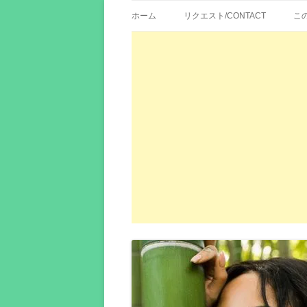
歌詞紹介、映画の主題歌とその和訳。リク
エイカシ | 洋楽歌
ホーム
リクエスト/CONTACT
こ