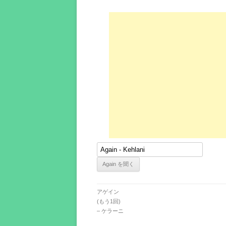
アゲイン
(もう1回)
– ケラーニ