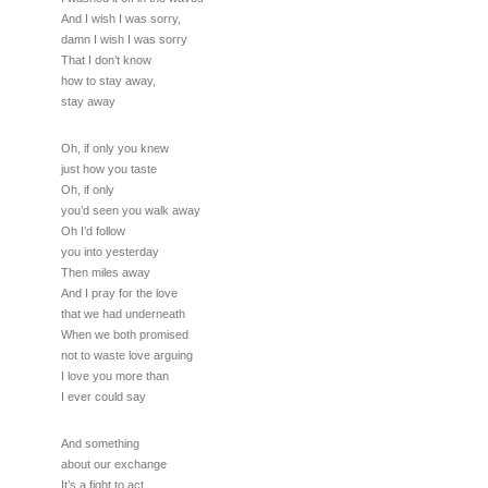
And I wish I was sorry,
damn I wish I was sorry
That I don’t know
how to stay away,
stay away
Oh, if only you knew
just how you taste
Oh, if only
you’d seen you walk away
Oh I’d follow
you into yesterday
Then miles away
And I pray for the love
that we had underneath
When we both promised
not to waste love arguing
I love you more than
I ever could say
And something
about our exchange
It’s a fight to act