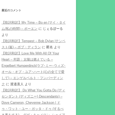
最近のコメント
【歌詞和訳】My Time – Bo en |マイ・タイ
ム(私の時間) – ボーエン
に
じぇるぼーる
より
【歌詞和訳】Tempest – Bob Dylan |テンペ
スト(嵐) – ボブ・ディラン
に
匿名
より
【歌詞和訳】Love Me With All Of Your
Heart – 邦題：太陽は燃えている –
Engelbert Humperdinck|ラブ･ミー･ウィズ･
オール・オブ・ユア･ハート(心の全てで愛
して) – エンゲルベルト・フンパーディン
ク
に
渡邉直人
より
【歌詞和訳】 Do What You Gotta Do (ディ
センダント (ディズニー) Descendants) –
Dove Cameron, Cheyenne Jackson | ド
ゥ・ワット・ユー・ガッタ・ドゥ (するべ
き事をする) – ダヴ・キャメロン, シャイア