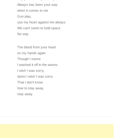
Always has been your way
when it comes to me
Gun play,
use my heart against me always
We can’t seem to hold space
No way
The blood from your heart
on my hands again
Though I swore
I washed it off in the waves
I wish I was sorry,
damn I wish I was sorry
That I don’t know
how to stay away,
stay away