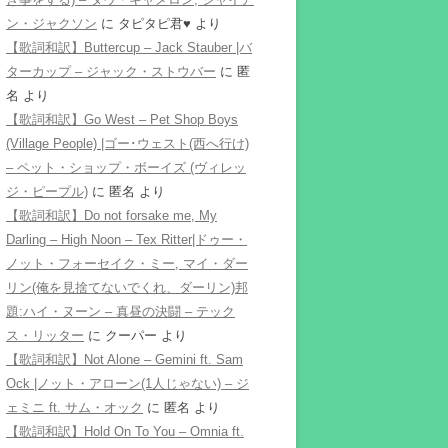
ン・ジャクソン
に
タピタピ君♥️
より
【歌詞和訳】Buttercup – Jack Stauber |バ
ターカップ – ジャック・ストウバー
に
匿
名
より
【歌詞和訳】Go West – Pet Shop Boys
(Village People) |ゴー･ウェスト(西へ行け)
– ペット・ショップ・ボーイズ (ヴィレッ
ジ・ピープル)
に
匿名
より
【歌詞和訳】Do not forsake me, My
Darling – High Noon – Tex Ritter|ドゥー・
ノット・フォーセイク・ミー, マイ・ダー
リン(俺を見捨てないでくれ、ダーリン)邦
題:ハイ・ヌーン – 真昼の決闘 – テック
ス・リッター
に
クーパー
より
【歌詞和訳】Not Alone – Gemini ft. Sam
Ock |ノット・アローン(1人じゃない) – ジ
ェミニ ft. サム・オック
に
匿名
より
【歌詞和訳】Hold On To You – Omnia ft.