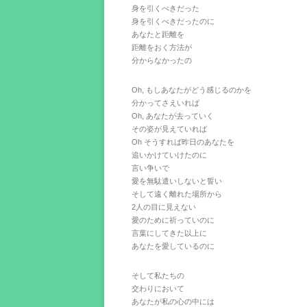
身を引くべきだった
身を引くべきだったのに
あなたと距離を
距離をおく方法が
分からなかったの
Oh, もしあなたがどう感じるのかを
分かってさえいれば
Oh, あなたが去っていく
その姿が見えていれば
Oh そうすれば昨日のあなたを
追いかけていけたのに
言い争いで
愛を無駄遣いしないと誓い
そして遠く離れた場所から
2人の目に見えない
愛のために祈っていのに
言葉にしてきた以上に
あなたを愛しているのに
そして私たちの
交わりにおいて
あなたが私の心の中には