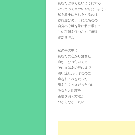
あなたはやりたいようにする
いつだって自分のやりたいように
私を相手にそれをするのは
鉄砲遊びのように危険なの
自分の心臓を常に私に晒して
この距離を保つなんて無理
絶対無理よ
私の手の中に
あなたの心から流れた
血がこびり付いてる
その血はあの時の波で
洗い流したはずなのに
身を引くべきだった
身を引くべきだったのに
あなたと距離を
距離をおく方法が
分からなかったの