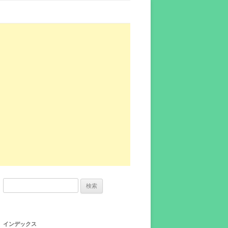
検
索:
インデックス