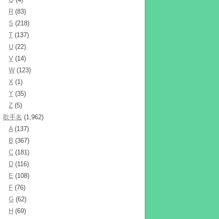
R
(83)
S
(218)
T
(137)
U
(22)
V
(14)
W
(123)
X
(1)
Y
(35)
Z
(5)
歌手名
(1,962)
A
(137)
B
(367)
C
(181)
D
(116)
E
(108)
F
(76)
G
(62)
H
(69)