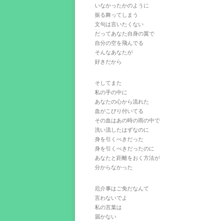
いなかったかのように
振る舞ってしまう
文句は言いたくない
だってあなた自身の翼で
自分の空を飛んでる
そんなあなたが
好きだから
そしてまた
私の手の中に
あなたの心から流れた
血がこびり付いてる
その血はあの時の雨の中で
洗い流したはずなのに
身を引くべきだった
身を引くべきだったのに
あなたと距離をおく方法が
分からなかった
厄介事はご免だなんて
言わないでよ
私の言葉は
届かない