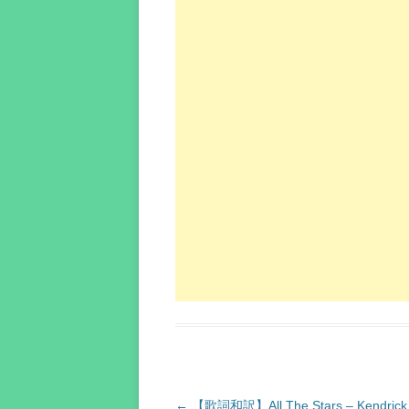
投
←
【歌詞和訳】All The Stars – Kendrick