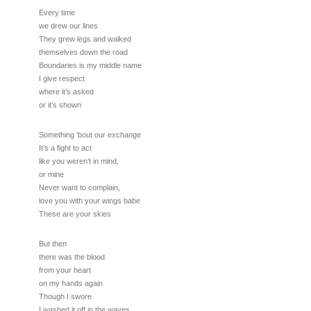
Every time
we drew our lines
They grew legs and walked
themselves down the road
Boundaries is my middle name
I give respect
where it’s asked
or it’s shown
Something ‘bout our exchange
It’s a fight to act
like you weren’t in mind,
or mine
Never want to complain,
love you with your wings babe
These are your skies
But then
there was the blood
from your heart
on my hands again
Though I swore
I washed it off in the waves