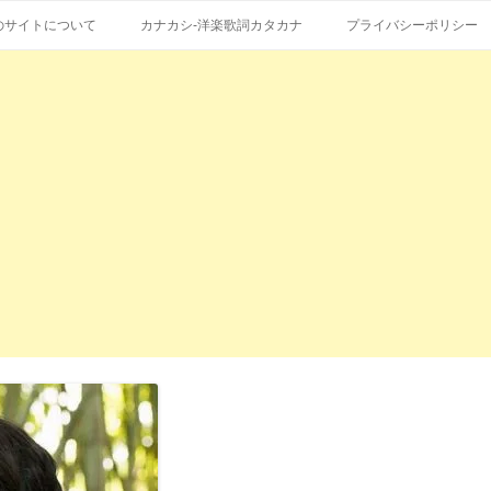
コ
エストも受付。
詞の和訳、英語の意味、読み方
ン
のサイトについて
カナカシ-洋楽歌詞カタカナ
プライバシーポリシー
テ
ン
ツ
へ
ス
キ
ッ
プ