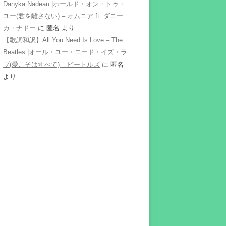
Danyka Nadeau |ホールド・オン・トゥ・
ユー(君を離さない) – オムニア ft. ダニー
カ・ナドー
に
匿名
より
【歌詞和訳】All You Need Is Love – The
Beatles |オール・ユー・ニード・イズ・ラ
ブ(愛こそはすべて) – ビートルズ
に
匿名
より