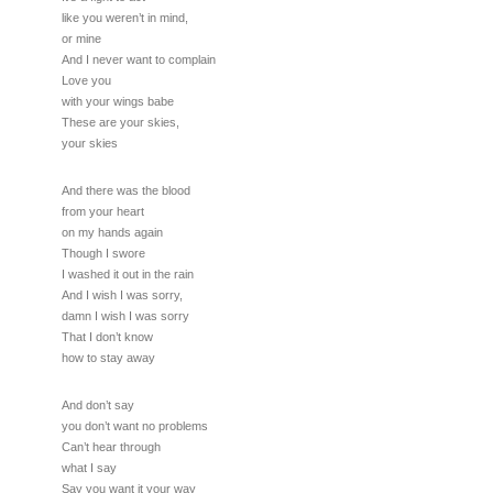
like you weren’t in mind,
or mine
And I never want to complain
Love you
with your wings babe
These are your skies,
your skies
And there was the blood
from your heart
on my hands again
Though I swore
I washed it out in the rain
And I wish I was sorry,
damn I wish I was sorry
That I don’t know
how to stay away
And don’t say
you don’t want no problems
Can’t hear through
what I say
Say you want it your way