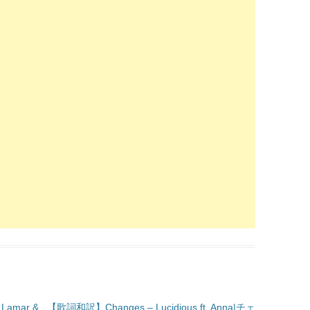
 Lamar &
【歌詞和訳】Changes – Lucidious ft. Anna|チェ