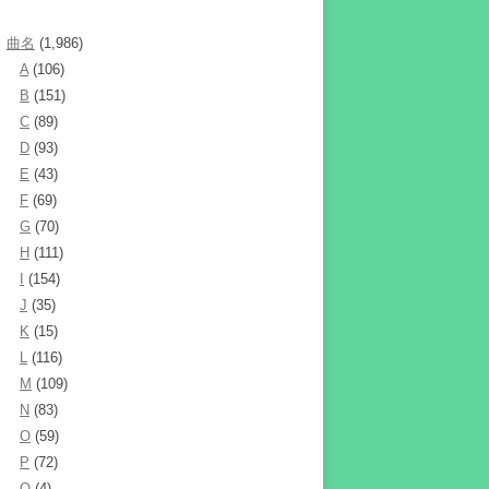
曲名
(1,986)
A
(106)
B
(151)
C
(89)
D
(93)
E
(43)
F
(69)
G
(70)
H
(111)
I
(154)
J
(35)
K
(15)
L
(116)
M
(109)
N
(83)
O
(59)
P
(72)
Q
(4)