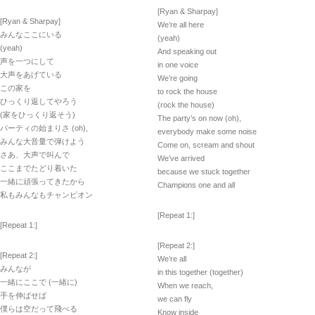
[Ryan & Sharpay]
[Ryan & Sharpay]
We’re all here
みんなここにいる
(yeah)
(yeah)
And speaking out
声を一つにして
in one voice
大声をあげている
We’re going
この家を
to rock the house
ひっくり返してやろう
(rock the house)
(家をひっくり返そう)
The party’s on now (oh),
パーティの始まりさ (oh),
everybody make some noise
みんな大音量で弾けよう
Come on, scream and shout
さあ、大声で叫んで
We’ve arrived
ここまでたどり着いた
because we stuck together
一緒に頑張ってきたから
Champions one and all
私もみんなもチャンピオン
[Repeat 1:]
[Repeat 1:]
[Repeat 2:]
[Repeat 2:]
We’re all
みんなが
in this together (together)
一緒にここで (一緒に)
When we reach,
手を伸ばせば
we can fly
僕らは空だって飛べる
Know inside