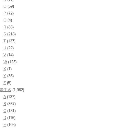
O
(59)
P
(72)
Q
(4)
R
(83)
S
(218)
T
(137)
U
(22)
V
(14)
W
(123)
X
(1)
Y
(35)
Z
(5)
歌手名
(1,962)
A
(137)
B
(367)
C
(181)
D
(116)
E
(108)