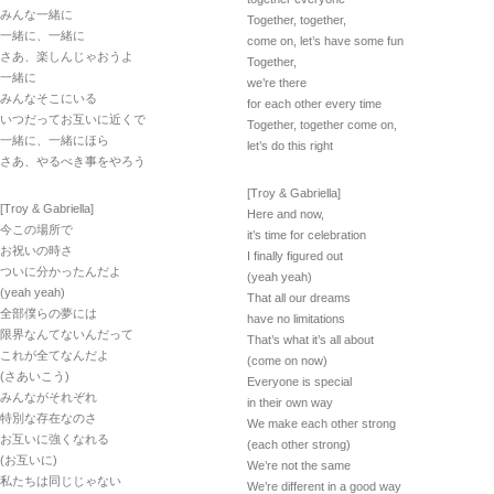
みんな一緒に
Together, together,
一緒に、一緒に
come on, let’s have some fun
さあ、楽しんじゃおうよ
Together,
一緒に
we’re there
みんなそこにいる
for each other every time
いつだってお互いに近くで
Together, together come on,
一緒に、一緒にほら
let’s do this right
さあ、やるべき事をやろう
[Troy & Gabriella]
[Troy & Gabriella]
Here and now,
今この場所で
it’s time for celebration
お祝いの時さ
I finally figured out
ついに分かったんだよ
(yeah yeah)
(yeah yeah)
That all our dreams
全部僕らの夢には
have no limitations
限界なんてないんだって
That’s what it’s all about
これが全てなんだよ
(come on now)
(さあいこう)
Everyone is special
みんながそれぞれ
in their own way
特別な存在なのさ
We make each other strong
お互いに強くなれる
(each other strong)
(お互いに)
We’re not the same
私たちは同じじゃない
We’re different in a good way