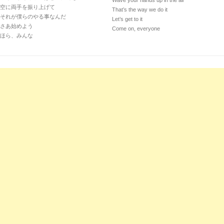
Wave your hands up in the air
空に両手を振り上げて
That’s the way we do it
それが僕らのやる事なんだ
Let’s get to it
さあ始めよう
Come on, everyone
ほら、みんな