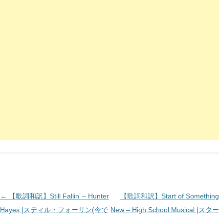
投
←
【歌詞和訳】Still Fallin’ – Hunter
【歌詞和訳】Start of Something
稿
Hayes |スティル・フォーリン(今で
New – High School Musical |スター