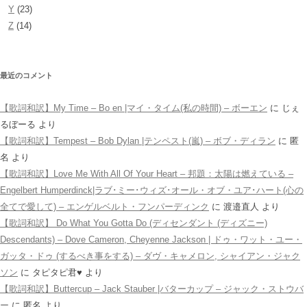
Y
(23)
Z
(14)
最近のコメント
【歌詞和訳】My Time – Bo en |マイ・タイム(私の時間) – ボーエン
に
じぇ
るぼーる
より
【歌詞和訳】Tempest – Bob Dylan |テンペスト(嵐) – ボブ・ディラン
に
匿
名
より
【歌詞和訳】Love Me With All Of Your Heart – 邦題：太陽は燃えている –
Engelbert Humperdinck|ラブ･ミー･ウィズ･オール・オブ・ユア･ハート(心の
全てで愛して) – エンゲルベルト・フンパーディンク
に
渡邉直人
より
【歌詞和訳】 Do What You Gotta Do (ディセンダント (ディズニー)
Descendants) – Dove Cameron, Cheyenne Jackson | ドゥ・ワット・ユー・
ガッタ・ドゥ (するべき事をする) – ダヴ・キャメロン, シャイアン・ジャク
ソン
に
タピタピ君♥️
より
【歌詞和訳】Buttercup – Jack Stauber |バターカップ – ジャック・ストウバ
ー
に
匿名
より