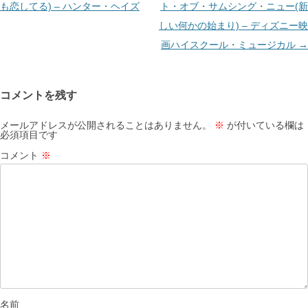
ナ
も恋してる) – ハンター・ヘイズ
ト・オブ・サムシング・ニュー(新
ビ
しい何かの始まり) – ディズニー映
ゲ
画ハイスクール・ミュージカル
→
ー
シ
コメントを残す
ョ
ン
メールアドレスが公開されることはありません。
※
が付いている欄は
必須項目です
コメント
※
名前