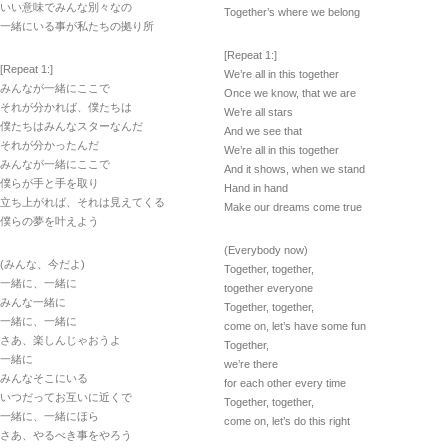
いい意味でみんな別々なの
Together’s where we belong
一緒にいる事が私たちの拠り所
[Repeat 1:]
[Repeat 1:]
We’re all in this together
みんなが一緒にここで
Once we know, that we are
それが分かれば、僕たちは
We’re all stars
僕たちはみんなスターなんだ
And we see that
それが分かったんだ
We’re all in this together
みんなが一緒にここで
And it shows, when we stand
僕らが手と手を取り
Hand in hand
立ち上がれば、それは見えてくる
Make our dreams come true
僕らの夢を叶えよう
(Everybody now)
(みんな、今だよ)
Together, together,
一緒に、一緒に
together everyone
みんな一緒に
Together, together,
一緒に、一緒に
come on, let’s have some fun
さあ、楽しんじゃおうよ
Together,
一緒に
we’re there
みんなそこにいる
for each other every time
いつだってお互いに近くで
Together, together,
一緒に、一緒にほら
come on, let’s do this right
さあ、やるべき事をやろう