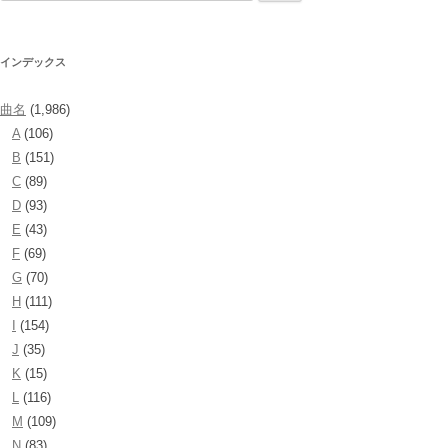
索:
インデックス
曲名
(1,986)
A
(106)
B
(151)
C
(89)
D
(93)
E
(43)
F
(69)
G
(70)
H
(111)
I
(154)
J
(35)
K
(15)
L
(116)
M
(109)
N
(83)