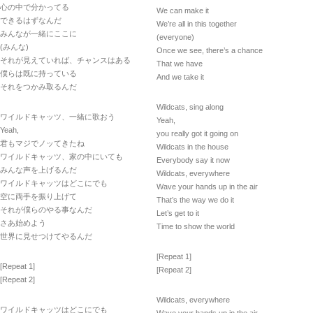
心の中で分かってる
We can make it
できるはずなんだ
We’re all in this together
みんなが一緒にここに
(everyone)
(みんな)
Once we see, there’s a chance
それが見えていれば、チャンスはある
That we have
僕らは既に持っている
And we take it
それをつかみ取るんだ
Wildcats, sing along
ワイルドキャッツ、一緒に歌おう
Yeah,
Yeah,
you really got it going on
君もマジでノッてきたね
Wildcats in the house
ワイルドキャッツ、家の中にいても
Everybody say it now
みんな声を上げるんだ
Wildcats, everywhere
ワイルドキャッツはどこにでも
Wave your hands up in the air
空に両手を振り上げて
That’s the way we do it
それが僕らのやる事なんだ
Let’s get to it
さあ始めよう
Time to show the world
世界に見せつけてやるんだ
[Repeat 1]
[Repeat 1]
[Repeat 2]
[Repeat 2]
Wildcats, everywhere
ワイルドキャッツはどこにでも