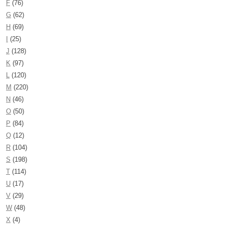
F
(76)
G
(62)
H
(69)
I
(25)
J
(128)
K
(97)
L
(120)
M
(220)
N
(46)
O
(50)
P
(84)
Q
(12)
R
(104)
S
(198)
T
(114)
U
(17)
V
(29)
W
(48)
X
(4)