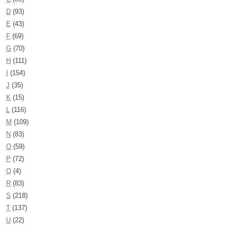
D
(93)
E
(43)
F
(69)
G
(70)
H
(111)
I
(154)
J
(35)
K
(15)
L
(116)
M
(109)
N
(83)
O
(59)
P
(72)
Q
(4)
R
(83)
S
(218)
T
(137)
U
(22)