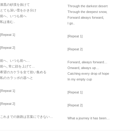
漆黒の砂漠を抜けて
Through the darkest desert
とても深い雪をかき分け
Through the deepest snow,
前へ、いつも前へ
Forward always forward,
私は進む..
I go..
[Repeat 1]
[Repeat 1]
[Repeat 2]
[Repeat 2]
前へ、いつも前へ…
Forward, always forward…
前へ, 常に顔を上げて…
Onward, always up…
希望のカケラを全て拾い集める
Catching every drop of hope
私のカラッポの器へと
In my empty cup
[Repeat 1]
[Repeat 1]
[Repeat 2]
[Repeat 2]
これまでの旅路は言葉にできない…
What a journey it has been…