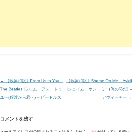
投
←
【歌詞和訳】From Us to You –
【歌詞和訳】Shame On Me – Avicii
稿
The Beatles |フロム・アス・トゥ・
|シェイム・オン・ミー(俺の恥だ) –
ナ
ユー(僕達から君へ) – ビートルズ
アヴィーチー
→
ビ
ゲ
コメントを残す
ー
シ
メールアドレスが公開されることはありません。
※
が付いている欄は