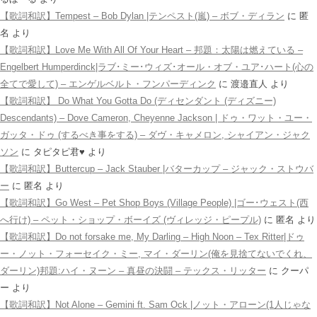
【歌詞和訳】Tempest – Bob Dylan |テンペスト(嵐) – ボブ・ディラン
に
匿
名
より
【歌詞和訳】Love Me With All Of Your Heart – 邦題：太陽は燃えている –
Engelbert Humperdinck|ラブ･ミー･ウィズ･オール・オブ・ユア･ハート(心の
全てで愛して) – エンゲルベルト・フンパーディンク
に
渡邉直人
より
【歌詞和訳】 Do What You Gotta Do (ディセンダント (ディズニー)
Descendants) – Dove Cameron, Cheyenne Jackson | ドゥ・ワット・ユー・
ガッタ・ドゥ (するべき事をする) – ダヴ・キャメロン, シャイアン・ジャク
ソン
に
タピタピ君♥️
より
【歌詞和訳】Buttercup – Jack Stauber |バターカップ – ジャック・ストウバ
ー
に
匿名
より
【歌詞和訳】Go West – Pet Shop Boys (Village People) |ゴー･ウェスト(西
へ行け) – ペット・ショップ・ボーイズ (ヴィレッジ・ピープル)
に
匿名
より
【歌詞和訳】Do not forsake me, My Darling – High Noon – Tex Ritter|ドゥ
ー・ノット・フォーセイク・ミー, マイ・ダーリン(俺を見捨てないでくれ、
ダーリン)邦題:ハイ・ヌーン – 真昼の決闘 – テックス・リッター
に
クーパ
ー
より
【歌詞和訳】Not Alone – Gemini ft. Sam Ock |ノット・アローン(1人じゃな