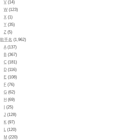
V
(14)
W
(123)
X
(1)
Y
(35)
Z
(5)
歌手名
(1,962)
A
(137)
B
(367)
C
(181)
D
(116)
E
(108)
F
(76)
G
(62)
H
(69)
I
(25)
J
(128)
K
(97)
L
(120)
M
(220)