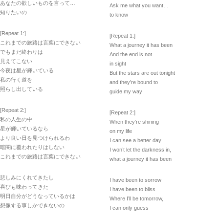
あなたの欲しいものを言って…
Ask me what you want…
知りたいの
to know
[Repeat 1:]
[Repeat 1:]
これまでの旅路は言葉にできない
What a journey it has been
でもまだ終わりは
And the end is not
見えてこない
in sight
今夜は星が輝いている
But the stars are out tonight
私の行く道を
and they’re bound to
照らし出している
guide my way
[Repeat 2:]
[Repeat 2:]
私の人生の中
When they’re shining
星が輝いているなら
on my life
より良い日を見つけられるわ
I can see a better day
暗闇に覆われたりはしない
I won’t let the darkness in,
これまでの旅路は言葉にできない
what a journey it has been
悲しみにくれてきたし
I have been to sorrow
喜びも味わってきた
I have been to bliss
明日自分がどうなっているかは
Where I’ll be tomorrow,
想像する事しかできないの
I can only guess