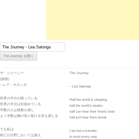
ザ・ジャーニー
The Journey
(旅路)
– レア・サロンガ
– Lea Salonga
世界の半分が眠っている
Half the world is sleeping,
世界の半分は目覚めている
half the world’s awake
半数の人は鼓動を感じ
half can hear their hearts beat
もう半数は胸の張り裂ける音を感じる
half just hear them break
でも私は
I am but a traveler,
殆どの分野においては旅人
in most every way