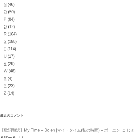
N
(46)
O
(50)
P
(84)
Q
(12)
R
(104)
S
(198)
T
(114)
U
(17)
V
(29)
W
(48)
X
(4)
Y
(23)
Z
(14)
最近のコメント
【歌詞和訳】My Time – Bo en |マイ・タイム(私の時間) – ボーエン
に
じぇ
るぼーる
より