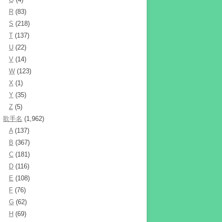
R
(83)
S
(218)
T
(137)
U
(22)
V
(14)
W
(123)
X
(1)
Y
(35)
Z
(5)
歌手名
(1,962)
A
(137)
B
(367)
C
(181)
D
(116)
E
(108)
F
(76)
G
(62)
H
(69)