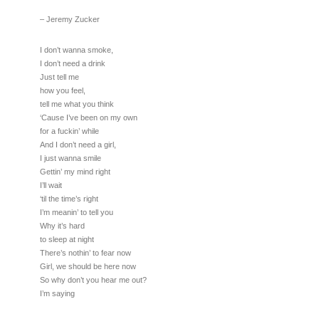
– Jeremy Zucker
I don’t wanna smoke,
I don’t need a drink
Just tell me
how you feel,
tell me what you think
‘Cause I’ve been on my own
for a fuckin’ while
And I don’t need a girl,
I just wanna smile
Gettin’ my mind right
I’ll wait
‘til the time’s right
I’m meanin’ to tell you
Why it’s hard
to sleep at night
There’s nothin’ to fear now
Girl, we should be here now
So why don’t you hear me out?
I’m saying