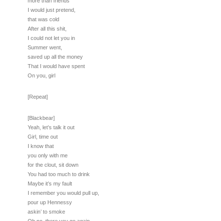
more than friends
I would just pretend,
that was cold
After all this shit,
I could not let you in
Summer went,
saved up all the money
That I would have spent
On you, girl
[Repeat]
[Blackbear]
Yeah, let’s talk it out
Girl, time out
I know that
you only with me
for the clout, sit down
You had too much to drink
Maybe it’s my fault
I remember you would pull up,
pour up Hennessy
askin’ to smoke