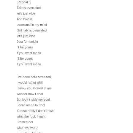
[Repeat :]
Talk is overrated,
let’s just vibe
And love is
overrated in my mind
Girl, talk is overrated,
let’s just vibe
Just for tonight
I’ll be yours
if you want me to
I’ll be yours
if you want me to
I’ve been hella stressed,
I would rather chill
I know you looked at me,
wonder how I deal
But look inside my soul,
I don’t mean to front
‘Cause really I don’t know
what the fuck I want
I remember
when we were