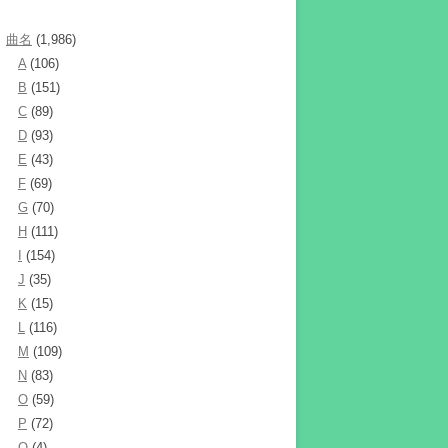
曲名
(1,986)
A
(106)
B
(151)
C
(89)
D
(93)
E
(43)
F
(69)
G
(70)
H
(111)
I
(154)
J
(35)
K
(15)
L
(116)
M
(109)
N
(83)
O
(59)
P
(72)
Q
(4)