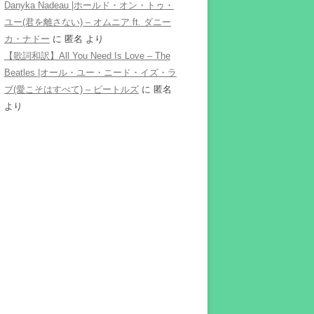
Danyka Nadeau |ホールド・オン・トゥ・
ユー(君を離さない) – オムニア ft. ダニー
カ・ナドー
に
匿名
より
【歌詞和訳】All You Need Is Love – The
Beatles |オール・ユー・ニード・イズ・ラ
ブ(愛こそはすべて) – ビートルズ
に
匿名
より