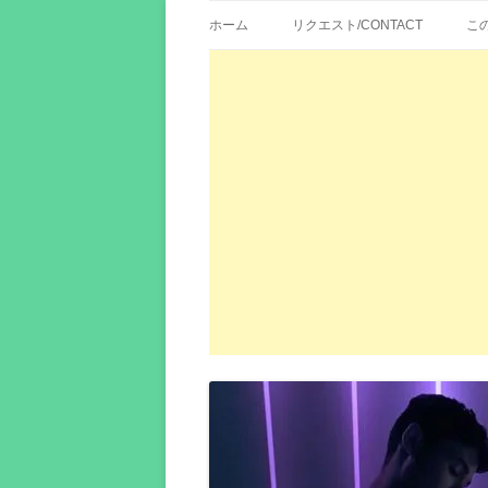
歌詞紹介、映画の主題歌とその和訳。リク
エイカシ | 洋楽歌
ホーム
リクエスト/CONTACT
こ