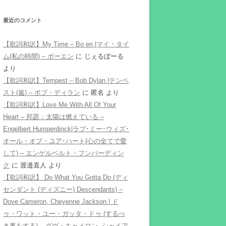
最近のコメント
【歌詞和訳】My Time – Bo en |マイ・タイ
ム(私の時間) – ボーエン
に
じぇるぼーる
より
【歌詞和訳】Tempest – Bob Dylan |テンペ
スト(嵐) – ボブ・ディラン
に
匿名
より
【歌詞和訳】Love Me With All Of Your
Heart – 邦題：太陽は燃えている –
Engelbert Humperdinck|ラブ･ミー･ウィズ･
オール・オブ・ユア･ハート(心の全てで愛
して) – エンゲルベルト・フンパーディン
ク
に
渡邉直人
より
【歌詞和訳】 Do What You Gotta Do (ディ
センダント (ディズニー) Descendants) –
Dove Cameron, Cheyenne Jackson | ド
ゥ・ワット・ユー・ガッタ・ドゥ (するべ
き事をする) – ダヴ・キャメロン, シャイア