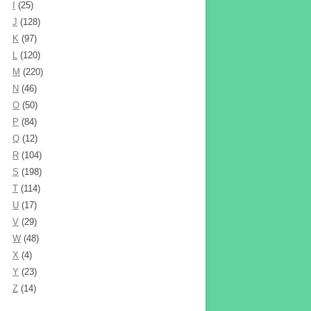
I
(25)
J
(128)
K
(97)
L
(120)
M
(220)
N
(46)
O
(50)
P
(84)
Q
(12)
R
(104)
S
(198)
T
(114)
U
(17)
V
(29)
W
(48)
X
(4)
Y
(23)
Z
(14)