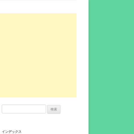
検
索:
インデックス