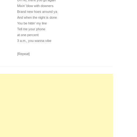
Oh no, there you go again
Mixin’ blow with downers
Brand new hoes around ya
And when the night is done
You be hittin’ my line
Tell me your phone
at one percent
3 a.m., you wanna vibe
[Repeat]