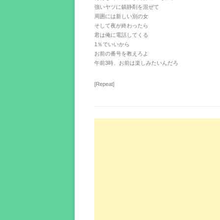
強いヤツに鎮静剤を混ぜて
周囲には新しい別の女
そして夜が終わったら
君は俺に電話してくる
1％でいいから
お前の番号を教えろよ
午前3時、お前は楽しみたいんだろ
[Repeat]