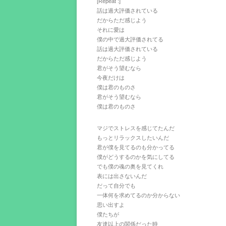
[Repeat :]
話は過大評価されている
だからただ感じよう
それに愛は
僕の中で過大評価されてる
話は過大評価されている
だからただ感じよう
君がそう望むなら
今夜だけは
僕は君のものさ
君がそう望むなら
僕は君のものさ
マジでストレスを感じてたんだ
もっとリラックスしたいんだ
君が僕を見てるのも分かってる
僕がどうするのかを気にしてる
でも僕の魂の奥を見てくれ
表には出さないんだ
だって自分でも
一体何を求めてるのか分からない
思い出すよ
僕たちが
友達以上の関係だった時