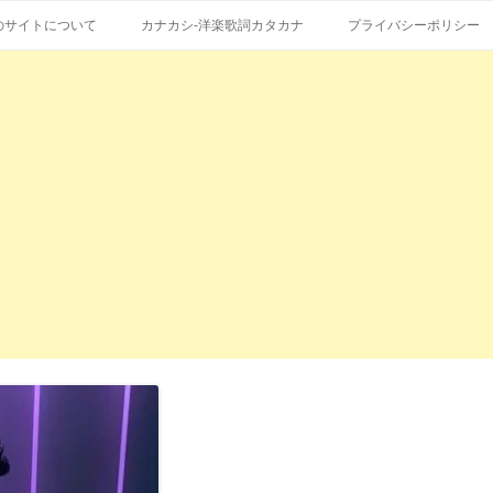
コ
エストも受付。
詞の和訳、英語の意味、読み方
ン
のサイトについて
カナカシ-洋楽歌詞カタカナ
プライバシーポリシー
テ
ン
ツ
へ
ス
キ
ッ
プ