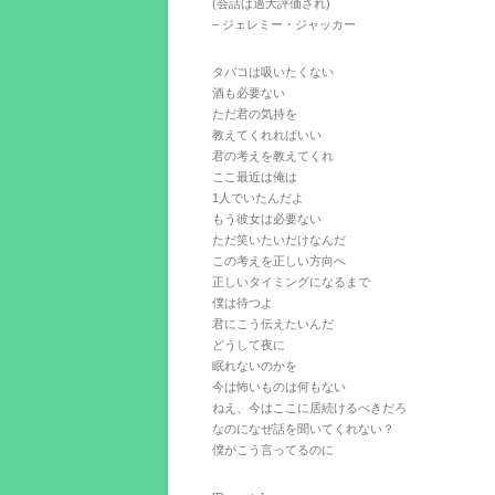
(会話は過大評価され)
– ジェレミー・ジャッカー
タバコは吸いたくない
酒も必要ない
ただ君の気持を
教えてくれればいい
君の考えを教えてくれ
ここ最近は俺は
1人でいたんだよ
もう彼女は必要ない
ただ笑いたいだけなんだ
この考えを正しい方向へ
正しいタイミングになるまで
僕は待つよ
君にこう伝えたいんだ
どうして夜に
眠れないのかを
今は怖いものは何もない
ねえ、今はここに居続けるべきだろ
なのになぜ話を聞いてくれない？
僕がこう言ってるのに