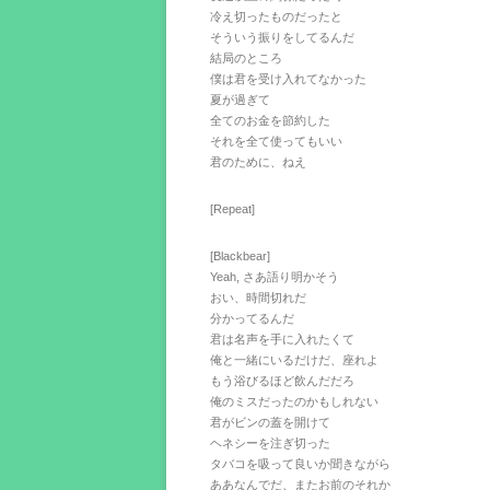
冷え切ったものだったと
そういう振りをしてるんだ
結局のところ
僕は君を受け入れてなかった
夏が過ぎて
全てのお金を節約した
それを全て使ってもいい
君のために、ねえ
[Repeat]
[Blackbear]
Yeah, さあ語り明かそう
おい、時間切れだ
分かってるんだ
君は名声を手に入れたくて
俺と一緒にいるだけだ、座れよ
もう浴びるほど飲んだだろ
俺のミスだったのかもしれない
君がビンの蓋を開けて
ヘネシーを注ぎ切った
タバコを吸って良いか聞きながら
ああなんでだ、またお前のそれか