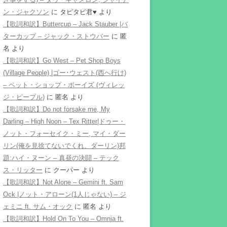
ン・ジャクソン
に
タピタピ君♥️
より
【歌詞和訳】Buttercup – Jack Stauber |バ
ターカップ – ジャック・ストウバー
に
匿
名
より
【歌詞和訳】Go West – Pet Shop Boys
(Village People) |ゴー･ウェスト(西へ行け)
– ペット・ショップ・ボーイズ (ヴィレッ
ジ・ピープル)
に
匿名
より
【歌詞和訳】Do not forsake me, My
Darling – High Noon – Tex Ritter|ドゥー・
ノット・フォーセイク・ミー, マイ・ダー
リン(俺を見捨てないでくれ、ダーリン)邦
題:ハイ・ヌーン – 真昼の決闘 – テック
ス・リッター
に
クーパー
より
【歌詞和訳】Not Alone – Gemini ft. Sam
Ock |ノット・アローン(1人じゃない) – ジ
ェミニ ft. サム・オック
に
匿名
より
【歌詞和訳】Hold On To You – Omnia ft.