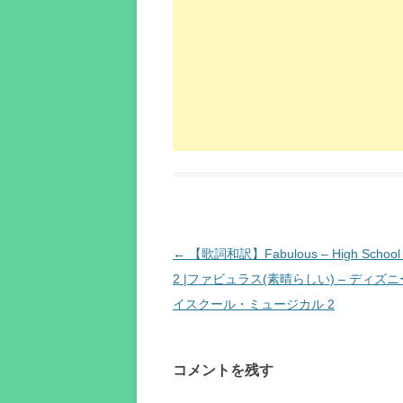
投
←
【歌詞和訳】Fabulous – High School 
稿
2 |ファビュラス(素晴らしい) – ディズ
ナ
イスクール・ミュージカル 2
ビ
ゲ
コメントを残す
ー