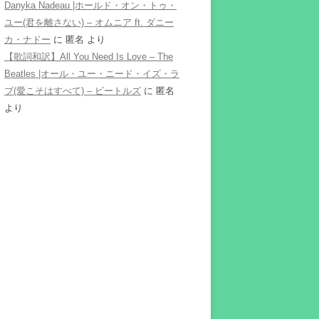
Danyka Nadeau |ホールド・オン・トゥ・
ユー(君を離さない) – オムニア ft. ダニー
カ・ナドー
に
匿名
より
【歌詞和訳】All You Need Is Love – The
Beatles |オール・ユー・ニード・イズ・ラ
ブ(愛こそはすべて) – ビートルズ
に
匿名
より