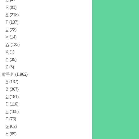
R
(83)
S
(218)
T
(137)
U
(22)
V
(14)
W
(123)
X
(1)
Y
(35)
Z
(5)
歌手名
(1,962)
A
(137)
B
(367)
C
(181)
D
(116)
E
(108)
F
(76)
G
(62)
H
(69)