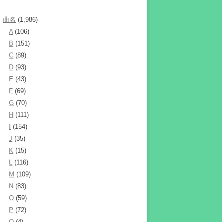
曲名
(1,986)
A
(106)
B
(151)
C
(89)
D
(93)
E
(43)
F
(69)
G
(70)
H
(111)
I
(154)
J
(35)
K
(15)
L
(116)
M
(109)
N
(83)
O
(59)
P
(72)
Q
(4)