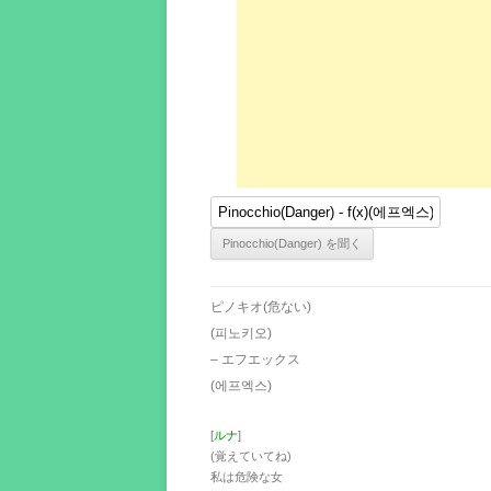
ピノキオ(危ない)
(피노키오)
– エフエックス
(에프엑스)
[
ルナ
]
(覚えていてね)
私は危険な女