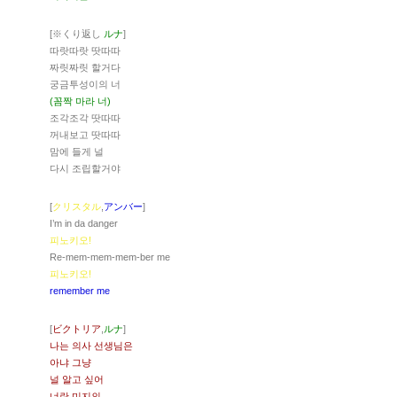
[※くり返し
ルナ
]
따랏따랏 땃따따
짜릿짜릿 할거다
궁금투성이의 너
(꼼짝 마라 너)
조각조각 땃따따
꺼내보고 땃따따
맘에 들게 널
다시 조립할거야
[
クリスタル
,
アンバー
]
I’m in da danger
피노키오!
Re-mem-mem-mem-ber me
피노키오!
remember me
[
ビクトリア
,
ルナ
]
나는 의사 선생님은
아냐 그냥
널 알고 싶어
너란 미지의