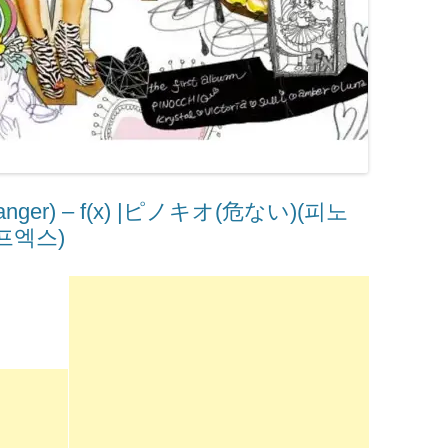
ger) – ​f(x) |ピノキオ(危ない)(피노
프엑스)