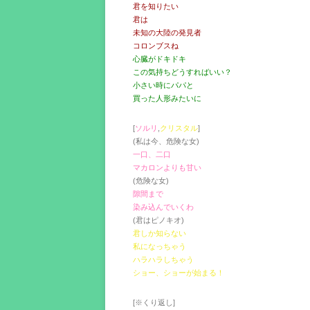
君を知りたい
君は
未知の大陸の発見者
コロンブスね
心臓がドキドキ
この気持ちどうすればいい？
小さい時にパパと
買った人形みたいに
[
ソルリ
,
クリスタル
]
(私は今、危険な女)
一口、二口
マカロンよりも甘い
(危険な女)
隙間まで
染み込んでいくわ
(君はピノキオ)
君しか知らない
私になっちゃう
ハラハラしちゃう
ショー、ショーが始まる！
[※くり返し]