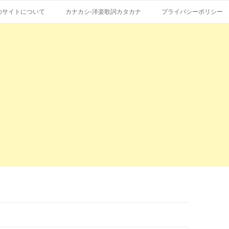
コ
エストも受付。
詞の和訳、英語の意味、読み方
ン
のサイトについて
カナカシ-洋楽歌詞カタカナ
プライバシーポリシー
テ
ン
ツ
へ
ス
キ
ッ
プ