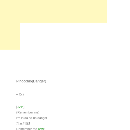
Pinocchio(Danger)
– ​f(x)
[
ルナ
]
(Remember me)
I’m in da da da danger
피노키오!
Remember me
aow
!