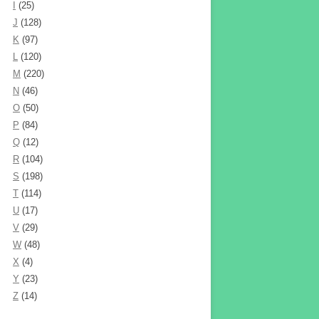
I
(25)
J
(128)
K
(97)
L
(120)
M
(220)
N
(46)
O
(50)
P
(84)
Q
(12)
R
(104)
S
(198)
T
(114)
U
(17)
V
(29)
W
(48)
X
(4)
Y
(23)
Z
(14)