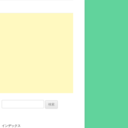
検
索:
インデックス