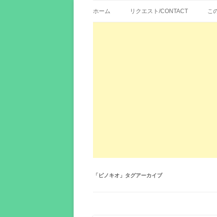
歌詞紹介、映画の主題歌とその和訳。リク
エイカシ | 洋楽歌
ホーム
リクエスト/CONTACT
こ
「
ピノキオ
」タグアーカイブ