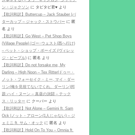
ン・ジャクソン
に
タピタピ君♥️
より
【歌詞和訳】Buttercup – Jack Stauber |バ
ターカップ – ジャック・ストウバー
に
匿
名
より
【歌詞和訳】Go West – Pet Shop Boys
(Village People) |ゴー･ウェスト(西へ行け)
– ペット・ショップ・ボーイズ (ヴィレッ
ジ・ピープル)
に
匿名
より
【歌詞和訳】Do not forsake me, My
Darling – High Noon – Tex Ritter|ドゥー・
ノット・フォーセイク・ミー, マイ・ダー
リン(俺を見捨てないでくれ、ダーリン)邦
題:ハイ・ヌーン – 真昼の決闘 – テック
ス・リッター
に
クーパー
より
【歌詞和訳】Not Alone – Gemini ft. Sam
Ock |ノット・アローン(1人じゃない) – ジ
ェミニ ft. サム・オック
に
匿名
より
【歌詞和訳】Hold On To You – Omnia ft.