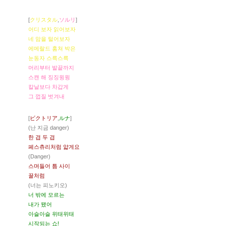
[
クリスタル
,
ソルリ
]
어디 보자 읽어보자
네 맘을 털어보자
에메랄드 훔쳐 박은
눈동자 스륵스륵
머리부터 발끝까지
스캔 해 징징윙윙
칼날보다 차갑게
그 껍질 벗겨내
[
ビクトリア
,
ルナ
]
(난 지금 danger)
한 겹 두 겹
페스츄리처럼 얇게요
(Danger)
스며들어 틈 사이
꿀처럼
(너는 피노키오)
너 밖에 모르는
내가 됐어
아슬아슬 위태위태
시작되는 쇼!