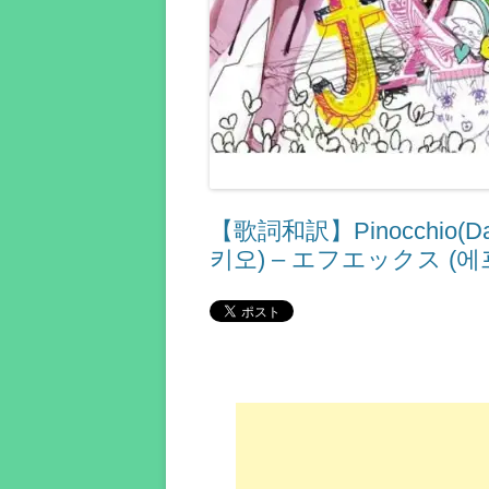
【歌詞和訳】Pinocchio(Dan
키오) – エフエックス (에