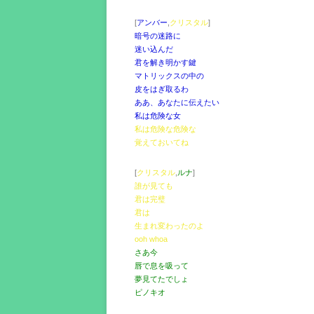
[
アンバー
,
クリスタル
]
暗号の迷路に
迷い込んだ
君を解き明かす鍵
マトリックスの中の
皮をはぎ取るわ
ああ、あなたに伝えたい
私は危険な女
私は危険な危険な
覚えておいてね
[
クリスタル
,
ルナ
]
誰が見ても
君は完璧
君は
生まれ変わったのよ
ooh whoa
さあ今
唇で息を吸って
夢見てたでしょ
ピノキオ