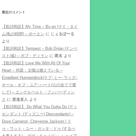
最近のコメント
【歌詞和訳】My Time – Bo en |マイ・タイ
ム(私の時間) – ボーエン
に
じぇるぼーる
より
【歌詞和訳】Tempest – Bob Dylan |テンペ
スト(嵐) – ボブ・ディラン
に
匿名
より
【歌詞和訳】Love Me With All Of Your
Heart – 邦題：太陽は燃えている –
Engelbert Humperdinck|ラブ･ミー･ウィズ･
オール・オブ・ユア･ハート(心の全てで愛
して) – エンゲルベルト・フンパーディン
ク
に
渡邉直人
より
【歌詞和訳】 Do What You Gotta Do (ディ
センダント (ディズニー) Descendants) –
Dove Cameron, Cheyenne Jackson | ド
ゥ・ワット・ユー・ガッタ・ドゥ (するべ
き事をする) – ダヴ・キャメロン, シャイア