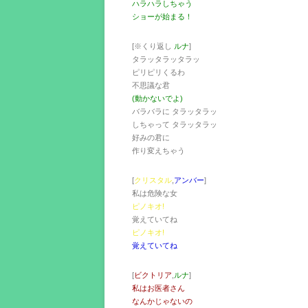
ハラハラしちゃう
ショーが始まる！
[※くり返し
ルナ
]
タラッタラッタラッ
ピリピリくるわ
不思議な君
(動かないでよ)
バラバラに タラッタラッ
しちゃって タラッタラッ
好みの君に
作り変えちゃう
[
クリスタル
,
アンバー
]
私は危険な女
ピノキオ!
覚えていてね
ピノキオ!
覚えていてね
[
ビクトリア
,
ルナ
]
私はお医者さん
なんかじゃないの