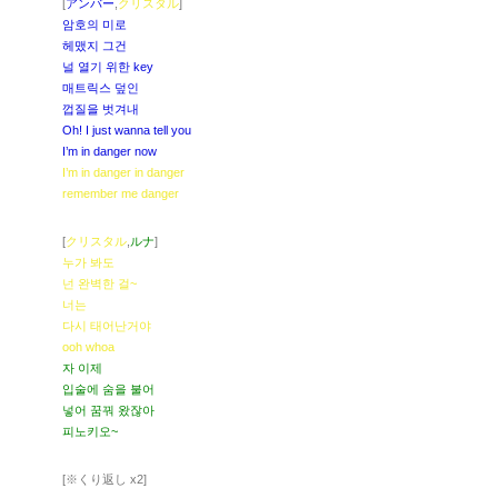
[
アンバー
,
クリスタル
]
암호의 미로
헤맸지 그건
널 열기 위한 key
매트릭스 덮인
껍질을 벗겨내
Oh! I just wanna tell you
I’m in danger now
I’m in danger in danger
remember me danger
[
クリスタル
,
ルナ
]
누가 봐도
넌 완벽한 걸~
너는
다시 태어난거야
ooh whoa
자 이제
입술에 숨을 불어
넣어 꿈꿔 왔잖아
피노키오~
[※くり返し x2]