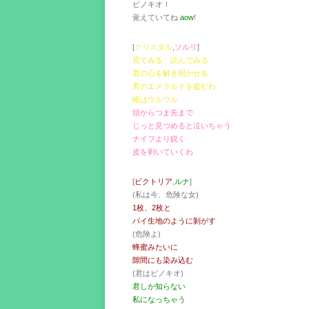
ピノキオ！
覚えていてね
aow
!
[
クリスタル
,
ソルリ
]
見てみる、読んでみる
君の心を解き明かせる
君のエメラルドを盗むわ
瞳はウルウル
頭からつま先まで
じっと見つめると泣いちゃう
ナイフより鋭く
皮を剥いていくわ
[
ビクトリア
,
ルナ
]
(私は今、危険な女)
1枚、2枚と
パイ生地のように剝がす
(危険よ)
蜂蜜みたいに
隙間にも染み込む
(君はピノキオ)
君しか知らない
私になっちゃう